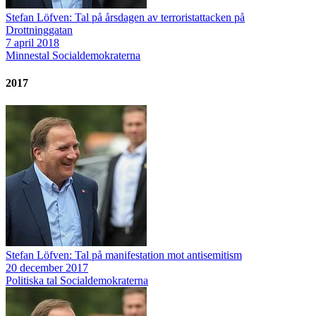
Stefan Löfven: Tal på årsdagen av terroristattacken på
Drottninggatan
7 april 2018
Minnestal
Socialdemokraterna
2017
Stefan Löfven: Tal på manifestation mot antisemitism
20 december 2017
Politiska tal
Socialdemokraterna