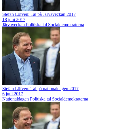
Stefan Löfven: Tal på Järvaveckan 2017
18 juni 2017
Järvaveckan
Politiska tal
Socialdemokraterna
Stefan Löfven: Tal på nationaldagen 2017
6 juni 2017
Nationaldagen
Politiska tal
Socialdemokraterna