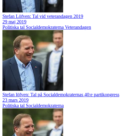
Stefan Löfven: Tal vid veterandagen 2019
29 maj 2019
Politiska tal
Socialdemokraterna
Veterandagen
Stefan löfven: Tal på Socialdemokraternas 40:e partikongress
23 mars 2019
Politiska tal
Socialdemokraterna