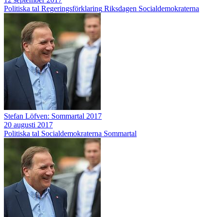
Politiska tal
Regeringsförklaring
Riksdagen
Socialdemokraterna
Stefan Löfven: Sommartal 2017
20 augusti 2017
Politiska tal
Socialdemokraterna
Sommartal