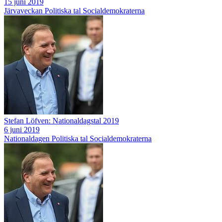
15 juni 2019
Järvaveckan
Politiska tal
Socialdemokraterna
Stefan Löfven: Nationaldagstal 2019
6 juni 2019
Nationaldagen
Politiska tal
Socialdemokraterna