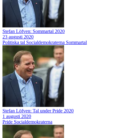
Stefan Löfven: Sommartal 2020
23 augusti 2020
Politiska tal
Socialdemokraterna
Sommartal
Stefan Löfven: Tal under Pride 2020
1 augusti 2020
Pride
Socialdemokraterna