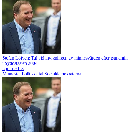
Stefan Löfven: Tal vid invigningen av minnesvården efter tsunamin
i Sydostasien 2004
5 juni 2018
Minnestal
Politiska tal
Socialdemokraterna