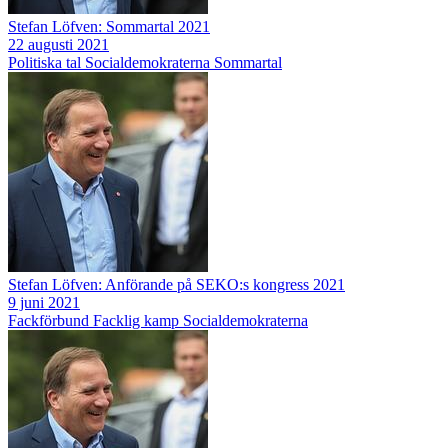
Stefan Löfven: Sommartal 2021
22 augusti 2021
Politiska tal
Socialdemokraterna
Sommartal
Stefan Löfven: Anförande på SEKO:s kongress 2021
9 juni 2021
Fackförbund
Facklig kamp
Socialdemokraterna