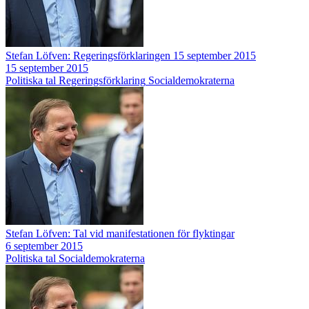
Stefan Löfven: Regeringsförklaringen 15 september 2015
15 september 2015
Politiska tal
Regeringsförklaring
Socialdemokraterna
Stefan Löfven: Tal vid manifestationen för flyktingar
6 september 2015
Politiska tal
Socialdemokraterna