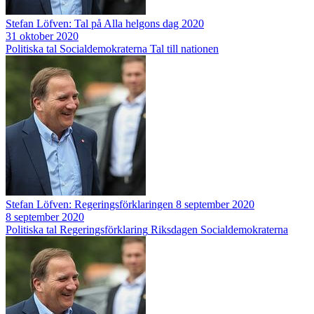
Stefan Löfven: Tal på Alla helgons dag 2020
31 oktober 2020
Politiska tal
Socialdemokraterna
Tal till nationen
Stefan Löfven: Regeringsförklaringen 8 september 2020
8 september 2020
Politiska tal
Regeringsförklaring
Riksdagen
Socialdemokraterna