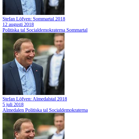
Stefan Löfven: Sommartal 2018
12 augusti 2018
Politiska tal
Socialdemokraterna
Sommartal
Stefan Löfven: Almedalstal 2018
5 juli 2018
Almedalen
Politiska tal
Socialdemokraterna