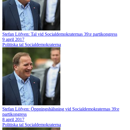
Stefan Löfven: Tal vid Socialdemokraternas 39:e partikongress
9 april 2017
Politiska tal
Socialdemokraterna
Stefan Löfven: Öppningshälsning vid Socialdemokraternas 39:e
partikongress
8 april 2017
Politiska tal
Socialdemokraterna