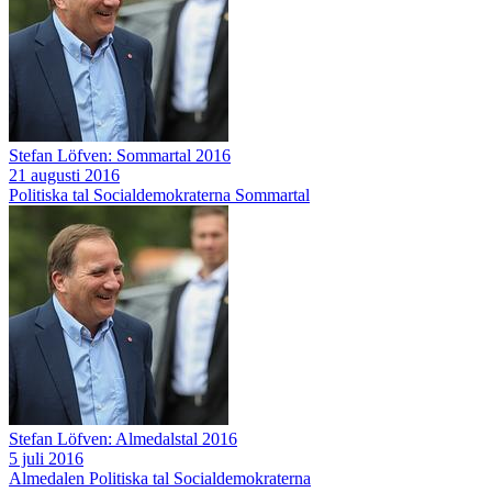
Stefan Löfven: Sommartal 2016
21 augusti 2016
Politiska tal
Socialdemokraterna
Sommartal
Stefan Löfven: Almedalstal 2016
5 juli 2016
Almedalen
Politiska tal
Socialdemokraterna