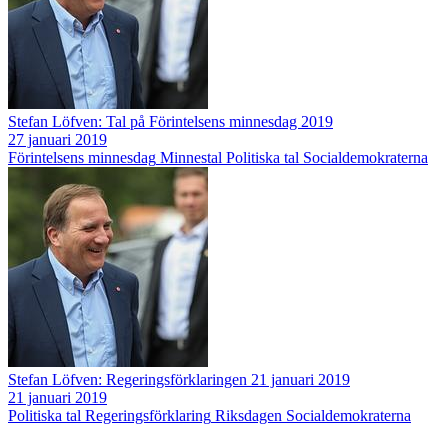
Stefan Löfven: Tal på Förintelsens minnesdag 2019
27 januari 2019
Förintelsens minnesdag
Minnestal
Politiska tal
Socialdemokraterna
Stefan Löfven: Regeringsförklaringen 21 januari 2019
21 januari 2019
Politiska tal
Regeringsförklaring
Riksdagen
Socialdemokraterna