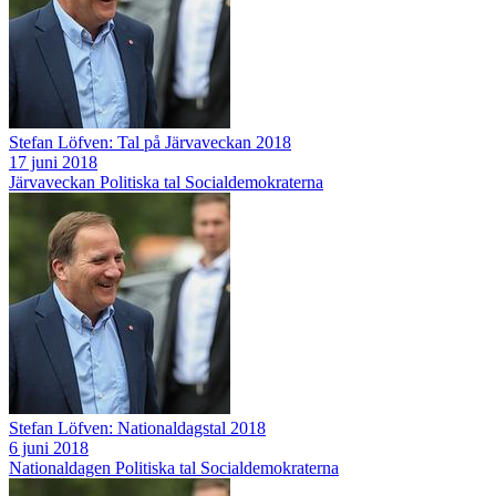
Stefan Löfven: Tal på Järvaveckan 2018
17 juni 2018
Järvaveckan
Politiska tal
Socialdemokraterna
Stefan Löfven: Nationaldagstal 2018
6 juni 2018
Nationaldagen
Politiska tal
Socialdemokraterna