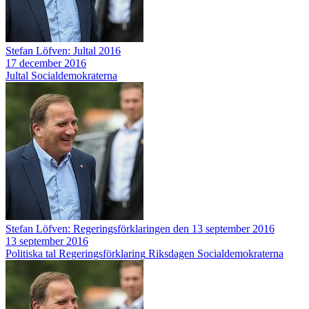
Stefan Löfven: Jultal 2016
17 december 2016
Jultal
Socialdemokraterna
Stefan Löfven: Regeringsförklaringen den 13 september 2016
13 september 2016
Politiska tal
Regeringsförklaring
Riksdagen
Socialdemokraterna