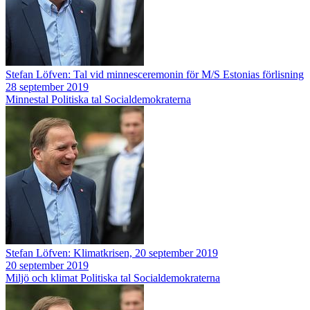
Stefan Löfven: Tal vid minnesceremonin för M/S Estonias förlisning
28 september 2019
Minnestal
Politiska tal
Socialdemokraterna
Stefan Löfven: Klimatkrisen, 20 september 2019
20 september 2019
Miljö och klimat
Politiska tal
Socialdemokraterna