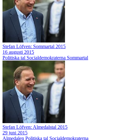
Stefan Löfven: Sommartal 2015
16 augusti 2015
Politiska tal
Socialdemokraterna
Sommartal
Stefan Löfven: Almedalstal 2015
29 juni 2015
Almedalen
Politiska tal
Socialdemokraterna