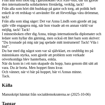
Från alla som mött dig i gårdslokaler och ABF-hus, där du gjorde
den internationella solidariteten förståelig, verklig, tack!
Från alla som hört ditt budskap på gator och torg, att politik helt
enkelt är ett redskap vi använder för att förverkliga våra drömmar,
tack!
Från alla som idag säger: Det var Anna Lindh som gjorde att jag
själv ville engagera mig, när hon visade att en annan värld var
möjlig, tack! Tack!
I minnesboken efter dig Anna, trängs internationella diplomater och
ledare som hyllar din gärning, men också ett litet barn som skriver:
”Du lyssnade på mig när jag spelade mitt instrument! Tack! Vila i
frid”.
Du bar med dig något som var så självklart, en orubblig tro på
människans styrka, som gjorde att problem som verkade
oöverkomliga blev hanterbara, enkla.
När du kom in i ett rum skapade du hopp, bara genom ditt sätt att
vara. Du är borta. Men hoppet finns kvar.
Och vänner, när vi bär på hoppet, bär vi Annas minne.
Tack.
Källa
Manuskript hämtat från socialdemokraterna.se (2025-10-06)
Taggar