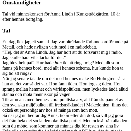
Omständigheter
Tal vid minneskonsert för Anna Lindh i Kungsträdgården, 10 år
efter hennes bortgång.
Tal
En dag fick jag ett samtal. Jag var biträdande förbundsordförande på
Metall, och hade nyligen varit med i en radiodebatt.
”Hej, det är Anna Lindh. Jag har hört att du försvarat mig i radio.
Jag skulle bara vilja tacka för det.”
Jag blev helt paff. Hur hade
hon
tid att ringa mig? Med allt som
fanns på hennes bord, med allt i hennes schema, hur kunde hon ta
sig tid att ringa?
När jag senare talade om det med hennes make Bo Holmgren så sa
han att det var så det var. Hon fann tiden. Hon tog sig tiden. Hon
sprang mellan hemmet och världspolitiken, men lyckades ändå alltid
stanna och möta människor på vägen.
Tillsammans med hennes stora politiska arv, allt från skapandet av
den svenska miljöbalken till fredsmäklandet i Makedonien, finns det
också ett personligt arv hos så många som hon mött.
Så när jag nu hedrar dig Anna, tio år efter din död, så vill jag göra
det från hela det socialdemokratiska partiet. Men också från alla dem
som du mötte, som kommer att minnas dig för resten av sina liv.