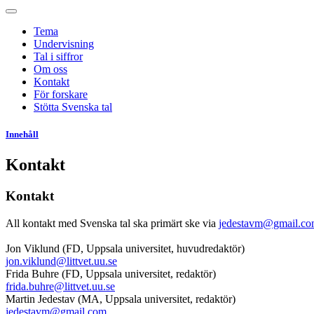
Tema
Undervisning
Tal i siffror
Om oss
Kontakt
För forskare
Stötta Svenska tal
Innehåll
Kontakt
Kontakt
All kontakt med Svenska tal ska primärt ske via
jedestavm@gmail.c
Jon Viklund (FD, Uppsala universitet, huvudredaktör)
jon.viklund@littvet.uu.se
Frida Buhre (FD, Uppsala universitet, redaktör)
frida.buhre@littvet.uu.se
Martin Jedestav (MA, Uppsala universitet, redaktör)
jedestavm@gmail.com