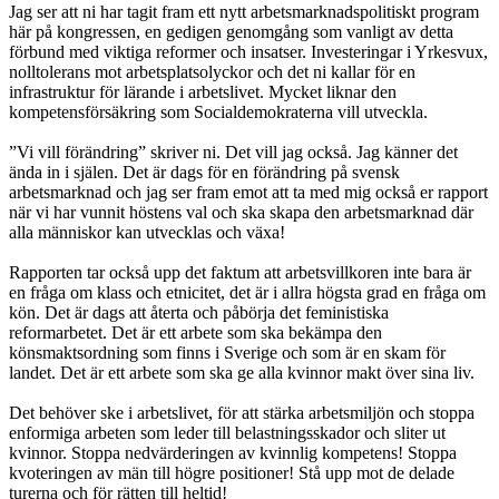
Jag ser att ni har tagit fram ett nytt arbetsmarknadspolitiskt program
här på kongressen, en gedigen genomgång som vanligt av detta
förbund med viktiga reformer och insatser. Investeringar i Yrkesvux,
nolltolerans mot arbetsplatsolyckor och det ni kallar för en
infrastruktur för lärande i arbetslivet. Mycket liknar den
kompetensförsäkring som Socialdemokraterna vill utveckla.
”Vi vill förändring” skriver ni. Det vill jag också. Jag känner det
ända in i själen. Det är dags för en förändring på svensk
arbetsmarknad och jag ser fram emot att ta med mig också er rapport
när vi har vunnit höstens val och ska skapa den arbetsmarknad där
alla människor kan utvecklas och växa!
Rapporten tar också upp det faktum att arbetsvillkoren inte bara är
en fråga om klass och etnicitet, det är i allra högsta grad en fråga om
kön. Det är dags att återta och påbörja det feministiska
reformarbetet. Det är ett arbete som ska bekämpa den
könsmaktsordning som finns i Sverige och som är en skam för
landet. Det är ett arbete som ska ge alla kvinnor makt över sina liv.
Det behöver ske i arbetslivet, för att stärka arbetsmiljön och stoppa
enformiga arbeten som leder till belastningsskador och sliter ut
kvinnor. Stoppa nedvärderingen av kvinnlig kompetens! Stoppa
kvoteringen av män till högre positioner! Stå upp mot de delade
turerna och för rätten till heltid!