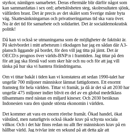
styrkor, nämligen samarbetet. Deras eftermäle blir därför något som
kan sammanfattas i sex ord; arbetslösheten steg, skolresultaten sjönk,
välfärden brast. Det är precis av det skälet som Sverige måste byta
väg. Skattesänkningarnas och privatiseringarnas tid ska vara över.
Nu är det tid för samarbete och solidaritet. Det är socialdemokratisk
politik!
Då kan vi också se utmaningarna som de möjligheter de faktiskt är.
På skrivbordet i mitt arbetsrum i riksdagen har jag en sådan där A3-
plansch liggande på bordet, för den vill jag titta på jämt. Det är
OECD:s prognos över världs-BNP:n i framtiden. Jag tittar på den
för att jag ska förstå vad som sker här och nu och för att jag vill
tänka på hur ska vi hantera förändringarna.
Om vi tittar bakåt i tiden kan vi konstatera att sedan 1990-talet har
ungefär 700 miljoner människor lämnat fattigdomen. Ett enormt
framsteg för hela världen. Tittar vi framåt, ja då är det så att 2030 har
ungefär 475 miljoner indier blivit en del av en global medelklass
tillsammans med nästan en miljard kineser. Och 2030 beräknas
Indonesien vara den sjunde största ekonomin i världen.
Det kommer att vara en enorm rörelse framåt. Ökad handel, ökat
välstånd, men naturligtvis också ökade krav på schysta sociala
villkor. Och i det här finns redan nu allt fler människors krav på en
hållbar värld. Jag tvivlar inte en sekund på att detta går att