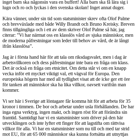
inget barn ska någonsin vara en buffert! Alla barn ska få lära sig i
lugn och ro och lyckas i den svenska skolan! Inget annat duger.
Kära vänner, under sin tid som statsminister skrev ofta Olof Palme
och brevväxlade med både Willy Brandt och Bruno Kreisky. Breven
finns tillgängliga och i ett av dem skriver Olof Palme så här, jag
citerar: ”Vi har närmat oss en klasslös vård av sjuka människor, men
de moderna påfrestningar som leder till behov av vård, de är långt
ifrån klasslösa”.
Jag är i första hand här för att tala om riksdagsvalet, men i dag är
arbetsvillkoren och dess påfrestningar inte bara en fråga om klass.
Det är också en fråga om etnicitet. Om detta står vi om en knapp
vecka inför ett mycket viktigt val, ett vägval för Europa. Den
europeiska högern har med all tydlighet visat att de icke ger ett öre
för tanken att människor ska ha lika villkor, oavsett varifrån man
kommer.
Vi ser här i Sverige att löntagare får komma hit för att arbeta för 35
kronor i timmen. De bor och arbetar under usla förhållanden. De har
inga egna verktyg, ingen makt, och ingen röst för att förändra sin
framtid. Samtidigt har vi en statsminister som driver på den här
utvecklingen och inte lyfter ett finger för att lagstifta om rättvisa
villkor för alla. Vi har en statsminister som nu till och med tar strid
mot EU, för att 65 000 människor ska kunna fortsätta att utnyttjas