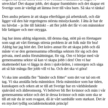
utvecklar! Det skapar jobb, det skapar framtidstro och det skapar ett
Sverige som är värdigt att lämna över till våra barn. Så ska vi tänka!
Den andra pelaren är att skapa efterfrågan på arbetskraft, och där
ligger väl den här regeringens största misslyckande. I åtta år har de
nu hävdat – ja lite till faktiskt – att fler jobb det får vi om människor
blir fattigare och mer otrygga.
Jag har ännu aldrig någonsin, till denna dag, stött på en företagare
som sagt att vårt företags största problem är att folk mår för bra!
Aldrig har jag hört det. Det krävs annat för att skapa jobb och då
måste vi se den gemensamma offentliga sektorn för sig och den
privata, med andra förutsättningar, för sig. Om vi börjar med vår
gemensamma sektor så kan vi skapa jobb i den! Om vi har
skattemedel kan vi lägga in dem i sjukvården, i omsorgen och säga
att så här många fler jobb vill vi ha. Och det ska vi göra!
Vi ska inte anställa fler ”händer och fötter” som det var tal om ett
tag. Vi ska anställa hela människor. Hela människor som har tiden,
kunskapen och orken att se till att Sverige har en världsledande
sjukvård och äldreomsorg. Vi behöver bli fler kvinnor och män i vår
gemensamma sektor och det är dessa kvinnor och män som ska se
till att när du är som svagast, då är vårt samhälle som starkast. Det är
en mycket tydlig socialdemokratisk princip!