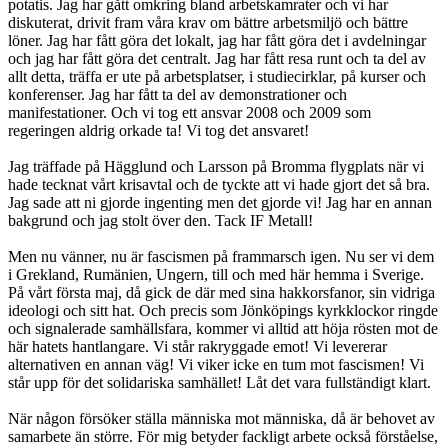
potatis. Jag har gått omkring bland arbetskamrater och vi har
diskuterat, drivit fram våra krav om bättre arbetsmiljö och bättre
löner. Jag har fått göra det lokalt, jag har fått göra det i avdelningar
och jag har fått göra det centralt. Jag har fått resa runt och ta del av
allt detta, träffa er ute på arbetsplatser, i studiecirklar, på kurser och
konferenser. Jag har fått ta del av demonstrationer och
manifestationer. Och vi tog ett ansvar 2008 och 2009 som
regeringen aldrig orkade ta! Vi tog det ansvaret!
Jag träffade på Hägglund och Larsson på Bromma flygplats när vi
hade tecknat vårt krisavtal och de tyckte att vi hade gjort det så bra.
Jag sade att ni gjorde ingenting men det gjorde vi! Jag har en annan
bakgrund och jag stolt över den. Tack IF Metall!
Men nu vänner, nu är fascismen på frammarsch igen. Nu ser vi dem
i Grekland, Rumänien, Ungern, till och med här hemma i Sverige.
På vårt första maj, då gick de där med sina hakkorsfanor, sin vidriga
ideologi och sitt hat. Och precis som Jönköpings kyrkklockor ringde
och signalerade samhällsfara, kommer vi alltid att höja rösten mot de
här hatets hantlangare. Vi står rakryggade emot! Vi levererar
alternativen en annan väg! Vi viker icke en tum mot fascismen! Vi
står upp för det solidariska samhället! Låt det vara fullständigt klart.
När någon försöker ställa människa mot människa, då är behovet av
samarbete än större. För mig betyder fackligt arbete också förståelse,