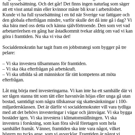
full sysselsättning. Och det går! Det finns ingen naturlag som säger
att ett visst antal män eller kvinnor måste bli kvar i arbetslöshet.
Kunde vi ha full sysselsättning i en tid när Sverige var fattigare och
den globala efterfrågan mindre, varför skulle det då inte gå i dag? Vi
ska bära med oss detta och känna självförtroende. Den som vet vad
arbetarrörelsen en gång har åstadkommit tvekar aldrig om vad vi kan
göra i framtiden. Nu ska vi visa det!
Socialdemokratin har tagit fram en jobbstrategi som bygger på tre
pelare:
– Vi ska investera tillsammans för framtiden.
– Vi ska öka efterfrågan på arbetskraft.
– Vi ska utbilda så att människor får rätt kompetens att möta
efterfrågan.
Låt mig börja med investeringarna. Vi kan inte ha ett samhälle där vi
ser tågen stanna titt som tätt eller havsnivån höjas eller unga gå utan
bostad, samtidigt som några tillskansar sig skattesänkningar i 100-
miljardersklassen. Det är därför vi socialdemokrater vill vara tydliga
med att det behövs investeringar i vägar och järnvägar. Vi ska bygga
bostäder igen. Vi ska investera i klimatomställningen. Vi ska
investera i forskning, som kan föra såväl företagen som hela
samhället framåt. Vänner, framtiden ska inte vara något, vilket
högern nu tycks anse, som vi avvecklar. Framtiden är något vi