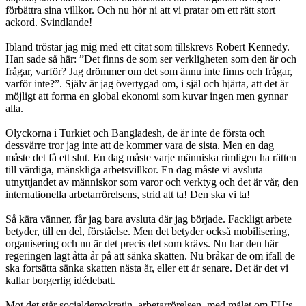
förbättra sina villkor. Och nu hör ni att vi pratar om ett rätt stort
ackord. Svindlande!
Ibland tröstar jag mig med ett citat som tillskrevs Robert Kennedy.
Han sade så här: ”Det finns de som ser verkligheten som den är och
frågar, varför? Jag drömmer om det som ännu inte finns och frågar,
varför inte?”. Själv är jag övertygad om, i själ och hjärta, att det är
möjligt att forma en global ekonomi som kuvar ingen men gynnar
alla.
Olyckorna i Turkiet och Bangladesh, de är inte de första och
dessvärre tror jag inte att de kommer vara de sista. Men en dag
måste det få ett slut. En dag måste varje människa rimligen ha rätten
till värdiga, mänskliga arbetsvillkor. En dag måste vi avsluta
utnyttjandet av människor som varor och verktyg och det är vår, den
internationella arbetarrörelsens, strid att ta! Den ska vi ta!
Så kära vänner, får jag bara avsluta där jag började. Fackligt arbete
betyder, till en del, förståelse. Men det betyder också mobilisering,
organisering och nu är det precis det som krävs. Nu har den här
regeringen lagt åtta år på att sänka skatten. Nu bråkar de om ifall de
ska fortsätta sänka skatten nästa år, eller ett år senare. Det är det vi
kallar borgerlig idédebatt.
Mot det står socialdemokratin, arbetarrörelsen, med målet om EU:s