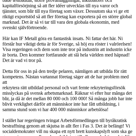
både testbäddar, större provanläggningar, inkubatorer och
kapitalförsörjning så att fler idéer utvecklas till nya varor och
tjänster, som blir till nya företag som växer. Dessutom ska vi ge ett
riktigt exportstöd så att fler företag kan exportera på en större global
marknad. Det är så vi tar till vara den globala ekonomin, med
svenskt självförtroende.
Här kan IF Metall göra en fantastisk insats. Ni fattar det här. Ni
förstår hur viktigt detta är för Sverige, så höj era röster i valrörelsen!
Visa regeringen och dem som inte tror på industrin att industrin icke
är borta. Den kommer fortfarande att slå hela världen med häpnad!
Det är vad vi tror på.
Detta för oss in på den tredje pelaren, nämligen att utbilda för rätt
kompetens. Nästan vartannat företag säger att de har problem med
att
rekrytera rätt utbildad personal och vart femte rekryteringsförsök
misslyckas på svensk arbetsmarknad. Räknar vi efter hur många det
blir, ja då är det mellan 80 000 och 100 000! Så många jobb har inte
blivit verklighet därför att människor inte har fått utbildning, i
samma stund som vi har 400 000 människor arbetslösa!
I stället har regeringen tvingat Arbetsförmedlingen till byråkratisk
bestraffning genom att skjutsa in allt fler i Fas 3. Det är befängt! Vi
socialdemokrater vill nu skapa ett nytt brett kunskapslyft som ska ge