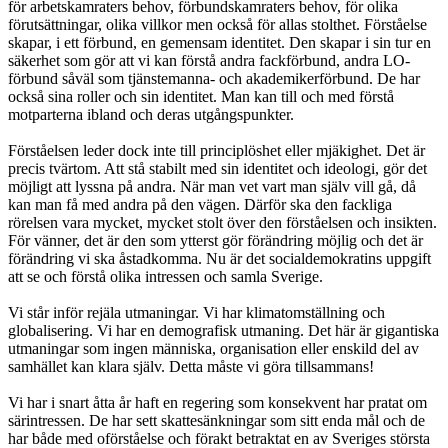
för arbetskamraters behov, förbundskamraters behov, för olika
förutsättningar, olika villkor men också för allas stolthet. Förståelse
skapar, i ett förbund, en gemensam identitet. Den skapar i sin tur en
säkerhet som gör att vi kan förstå andra fackförbund, andra LO-
förbund såväl som tjänstemanna- och akademikerförbund. De har
också sina roller och sin identitet. Man kan till och med förstå
motparterna ibland och deras utgångspunkter.
Förståelsen leder dock inte till principlöshet eller mjäkighet. Det är
precis tvärtom. Att stå stabilt med sin identitet och ideologi, gör det
möjligt att lyssna på andra. När man vet vart man själv vill gå, då
kan man få med andra på den vägen. Därför ska den fackliga
rörelsen vara mycket, mycket stolt över den förståelsen och insikten.
För vänner, det är den som ytterst gör förändring möjlig och det är
förändring vi ska åstadkomma. Nu är det socialdemokratins uppgift
att se och förstå olika intressen och samla Sverige.
Vi står inför rejäla utmaningar. Vi har klimatomställning och
globalisering. Vi har en demografisk utmaning. Det här är gigantiska
utmaningar som ingen människa, organisation eller enskild del av
samhället kan klara själv. Detta måste vi göra tillsammans!
Vi har i snart åtta år haft en regering som konsekvent har pratat om
särintressen. De har sett skattesänkningar som sitt enda mål och de
har både med oförståelse och förakt betraktat en av Sveriges största