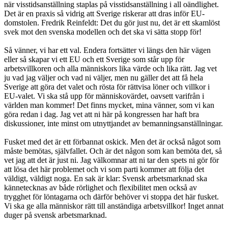
när visstidsanställning staplas på visstidsanställning i all oändlighet.
Det är en praxis så vidrig att Sverige riskerar att dras inför EU-
domstolen. Fredrik Reinfeldt: Det du gör just nu, det är ett skamlöst
svek mot den svenska modellen och det ska vi sätta stopp för!
Så vänner, vi har ett val. Endera fortsätter vi längs den här vägen
eller så skapar vi ett EU och ett Sverige som står upp för
arbetsvillkoren och alla människors lika värde och lika rätt. Jag vet
ju vad jag väljer och vad ni väljer, men nu gäller det att få hela
Sverige att göra det valet och rösta för rättvisa löner och villkor i
EU-valet. Vi ska stå upp för människovärdet, oavsett varifrån i
världen man kommer! Det finns mycket, mina vänner, som vi kan
göra redan i dag. Jag vet att ni här på kongressen har haft bra
diskussioner, inte minst om utnyttjandet av bemanningsanställningar.
Fusket med det är ett förbannat oskick. Men det är också något som
måste bemötas, självfallet. Och är det någon som kan bemöta det, så
vet jag att det är just ni. Jag välkomnar att ni tar den spets ni gör för
att lösa det här problemet och vi som parti kommer att följa det
väldigt, väldigt noga. En sak är klar: Svensk arbetsmarknad ska
kännetecknas av både rörlighet och flexibilitet men också av
trygghet för löntagarna och därför behöver vi stoppa det här fusket.
Vi ska ge alla människor rätt till anständiga arbetsvillkor! Inget annat
duger på svensk arbetsmarknad.