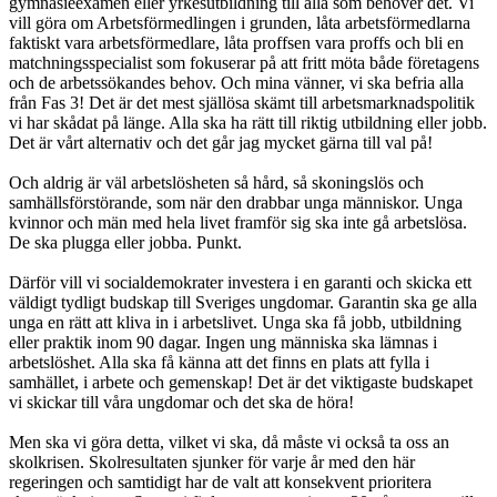
gymnasieexamen eller yrkesutbildning till alla som behöver det. Vi
vill göra om Arbetsförmedlingen i grunden, låta arbetsförmedlarna
faktiskt vara arbetsförmedlare, låta proffsen vara proffs och bli en
matchningsspecialist som fokuserar på att fritt möta både företagens
och de arbetssökandes behov. Och mina vänner, vi ska befria alla
från Fas 3! Det är det mest själlösa skämt till arbetsmarknadspolitik
vi har skådat på länge. Alla ska ha rätt till riktig utbildning eller jobb.
Det är vårt alternativ och det går jag mycket gärna till val på!
Och aldrig är väl arbetslösheten så hård, så skoningslös och
samhällsförstörande, som när den drabbar unga människor. Unga
kvinnor och män med hela livet framför sig ska inte gå arbetslösa.
De ska plugga eller jobba. Punkt.
Därför vill vi socialdemokrater investera i en garanti och skicka ett
väldigt tydligt budskap till Sveriges ungdomar. Garantin ska ge alla
unga en rätt att kliva in i arbetslivet. Unga ska få jobb, utbildning
eller praktik inom 90 dagar. Ingen ung människa ska lämnas i
arbetslöshet. Alla ska få känna att det finns en plats att fylla i
samhället, i arbete och gemenskap! Det är det viktigaste budskapet
vi skickar till våra ungdomar och det ska de höra!
Men ska vi göra detta, vilket vi ska, då måste vi också ta oss an
skolkrisen. Skolresultaten sjunker för varje år med den här
regeringen och samtidigt har de valt att konsekvent prioritera