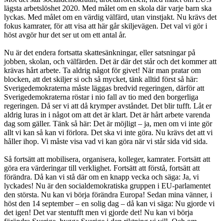
lägsta arbetslöshet 2020. Med målet om en skola där varje barn ska
lyckas. Med målet om en värdig välfärd, utan vinstjakt. Nu krävs det
fokus kamrater, för att visa att här går skiljevägen. Det val vi gör i
höst avgör hur det ser ut om ett antal år.
Nu är det endera fortsatta skattesänkningar, eller satsningar på
jobben, skolan, och välfärden. Det är där det står och det kommer att
krävas hårt arbete. Ta aldrig något för givet! När man pratar om
blocken, att det skiljer si och så mycket, tänk alltid först så här:
Sverigedemokraterna måste läggas bredvid regeringen, därför att
Sverigedemokraterna röstar i nio fall av tio med den borgerliga
regeringen. Då ser vi att då krymper avståndet. Det blir tufft. Låt er
aldrig luras in i något om att det är klart. Det är hårt arbete varenda
dag som gäller. Tänk så här: Det är möjligt – ja, men om vi inte gör
allt vi kan så kan vi förlora. Det ska vi inte göra. Nu krävs det att vi
håller ihop. Vi måste visa vad vi kan göra när vi står sida vid sida.
Så fortsätt att mobilisera, organisera, kolleger, kamrater. Fortsätt att
göra era värderingar till verklighet. Fortsätt att förstå, fortsätt att
förändra. Då kan vi stå där om en knapp vecka och säga: Ja, vi
lyckades! Nu är den socialdemokratiska gruppen i EU-parlamentet
den största. Nu kan vi börja förändra Europa! Sedan mina vänner, i
höst den 14 september – en solig dag – då kan vi säga: Nu gjorde vi
det igen! Det var stentufft men vi gjorde det! Nu kan vi börja