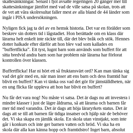
skattesänkningar. Senast i fjol avsatte regeringen 20 gånger mer till
skattesänkningar jämfört med vad de ville satsa på skolan, trots att
de vet att våra skolresultat faller mest av alla bland de 44 länder som
ingår i PISA undersökningen.
Nyligen fick jag ta del av en hemsk historia. Det var en förälder som
beskrev sin dotters tid i lågstadiet. Hon berättade om en klass där
lärarna helt enkelt inte räckte till, där det blev bråk och stök. Hennes
dotter halkade efter därför att hon blev vad som kallades en
”buffertflicka”. Ett tyst, lugnt barn som används som buffert för att
sitta bredvid andra barn som har problem när lärarna har förlorat
kontrollen över klassen.
Buffertflicka! Har ni hört ett så fruktansvärt ord? Kan man tänka sig
vad det gör med en, när man inser att ens barn och dess framtid har
blivit en buffert? Kan vi tänka oss vad det gör för jämställdheten, när
en ung flicka får uppleva att hon har blivit en buffert?
Nu får det vara nog! Nu måste vi satsa. Det är dags nu att investera i
mindre klasser i just de lägre åldrarna, så att lärarna och barnen får
mer tid med varandra. Det är dags att höja läraryrkets status. Det är
dags att se till att barnen får tidiga insatser och hjälp när de behöver
det. Vi ska skapa en jämlik skola. En skola utan vinstjakt, som inte
går i konkurs och inte ger barnen vatten och bröd. Vi ska ha en
skola där alla kan känna hopp och framtidstro! Inget barn, absolut