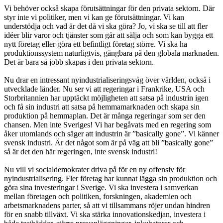
Vi behöver också skapa förutsättningar för den privata sektorn. Där
styr inte vi politiker, men vi kan ge förutsättningar. Vi kan
understödja och vad är det då vi ska göra? Jo, vi ska se till att fler
idéer blir varor och tjänster som går att sälja och som kan bygga ett
nytt företag eller göra ett befintligt företag större. Vi ska ha
produktionssystem naturligtvis, gångbara på den globala marknaden.
Det är bara så jobb skapas i den privata sektorn.
Nu drar en intressant nyindustrialiseringsvåg över världen, också i
utvecklade länder. Nu ser vi att regeringar i Frankrike, USA och
Storbritannien har upptäckt möjligheten att satsa på industrin igen
och få sin industri att satsa på hemmamarknaden och skapa sin
produktion på hemmaplan. Det är många regeringar som ser den
chansen. Men inte Sveriges! Vi har begåvats med en regering som
åker utomlands och säger att industrin är ”basically gone”. Vi känner
svensk industri. Är det något som är på väg att bli ”basically gone”
så är det den här regeringen, inte svensk industri!
Nu vill vi socialdemokrater driva på för en ny offensiv för
nyindustrialisering. Fler företag har kunnat lägga sin produktion och
göra sina investeringar i Sverige. Vi ska investera i samverkan
mellan företagen och politiken, forskningen, akademien och
arbetsmarknadens parter, så att vi tillsammans röjer undan hindren
för en snabb tillväxt. Vi ska stärka innovationskedjan, investera i