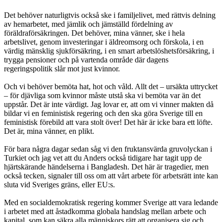
Det behöver naturligtvis också ske i familjelivet, med rättvis delning
av hemarbetet, med jämlik och jämställd fördelning av
föräldraförsäkringen. Det behöver, mina vänner, ske i hela
arbetslivet, genom investeringar i äldreomsorg och förskola, i en
värdig mänsklig sjukförsäkring, i en smart arbetslöshetsförsäkring, i
trygga pensioner och på vartenda område där dagens
regeringspolitik slår mot just kvinnor.
Och vi behöver bemöta hat, hot och våld. Allt det – ursäkta uttrycket
– för djävliga som kvinnor måste utstå ska vi bemöta var än det
uppstår. Det är inte värdigt. Jag lovar er, att om vi vinner makten då
bildar vi en feministisk regering och den ska göra Sverige till en
feministisk förebild att vara stolt över! Det här är icke bara ett löfte.
Det är, mina vänner, en plikt.
För bara några dagar sedan såg vi den fruktansvärda gruvolyckan i
Turkiet och jag vet att du Anders också tidigare har tagit upp de
hjärtskärande händelserna i Bangladesh. Det här är tragedier, men
också tecken, signaler till oss om att vårt arbete för arbetsrätt inte kan
sluta vid Sveriges gräns, eller EU:s.
Med en socialdemokratisk regering kommer Sverige att vara ledande
i arbetet med att åstadkomma globala handslag mellan arbete och
kapital, som kan säkra alla människors rätt att organisera sig och