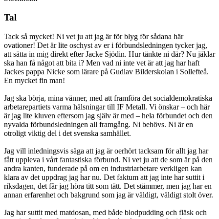
Tal
Tack så mycket! Ni vet ju att jag är för blyg för sådana här
ovationer! Det är lite oschyst av er i förbundsledningen tycker jag,
att sätta in mig direkt efter Jacke Sjödin. Hur tänkte ni där? Nu jäklar
ska han få något att bita i? Men vad ni inte vet är att jag har haft
Jackes pappa Nicke som lärare på Gudlav Bilderskolan i Sollefteå.
En mycket fin man!
Jag ska börja, mina vänner, med att framföra det socialdemokratiska
arbetarepartiets varma hälsningar till IF Metall. Vi önskar – och här
är jag lite kluven eftersom jag själv är med – hela förbundet och den
nyvalda förbundsledningen all framgång. Ni behövs. Ni är en
otroligt viktig del i det svenska samhället.
Jag vill inledningsvis säga att jag är oerhört tacksam för allt jag har
fått uppleva i vårt fantastiska förbund. Ni vet ju att de som är på den
andra kanten, funderade på om en industriarbetare verkligen kan
klara av det uppdrag jag har nu. Det faktum att jag inte har suttit i
riksdagen, det får jag höra titt som tätt. Det stämmer, men jag har en
annan erfarenhet och bakgrund som jag är väldigt, väldigt stolt över.
Jag har suttit med matdosan, med både blodpudding och fläsk och