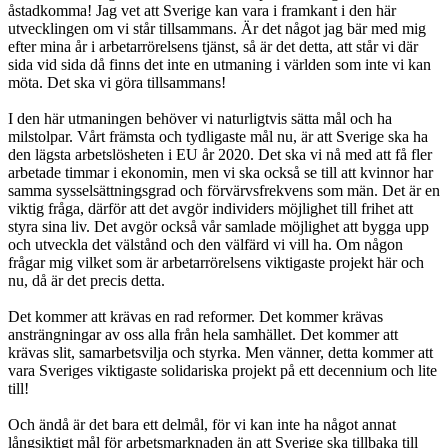
åstadkomma! Jag vet att Sverige kan vara i framkant i den här
utvecklingen om vi står tillsammans. Är det något jag bär med mig
efter mina år i arbetarrörelsens tjänst, så är det detta, att står vi där
sida vid sida då finns det inte en utmaning i världen som inte vi kan
möta. Det ska vi göra tillsammans!
I den här utmaningen behöver vi naturligtvis sätta mål och ha
milstolpar. Vårt främsta och tydligaste mål nu, är att Sverige ska ha
den lägsta arbetslösheten i EU år 2020. Det ska vi nå med att få fler
arbetade timmar i ekonomin, men vi ska också se till att kvinnor har
samma sysselsättningsgrad och förvärvsfrekvens som män. Det är en
viktig fråga, därför att det avgör individers möjlighet till frihet att
styra sina liv. Det avgör också vår samlade möjlighet att bygga upp
och utveckla det välstånd och den välfärd vi vill ha. Om någon
frågar mig vilket som är arbetarrörelsens viktigaste projekt här och
nu, då är det precis detta.
Det kommer att krävas en rad reformer. Det kommer krävas
ansträngningar av oss alla från hela samhället. Det kommer att
krävas slit, samarbetsvilja och styrka. Men vänner, detta kommer att
vara Sveriges viktigaste solidariska projekt på ett decennium och lite
till!
Och ändå är det bara ett delmål, för vi kan inte ha något annat
långsiktigt mål för arbetsmarknaden än att Sverige ska tillbaka till