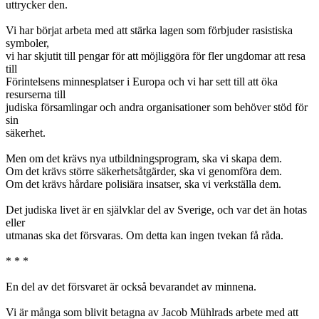
uttrycker den.
Vi har börjat arbeta med att stärka lagen som förbjuder rasistiska
symboler,
vi har skjutit till pengar för att möjliggöra för fler ungdomar att resa
till
Förintelsens minnesplatser i Europa och vi har sett till att öka
resurserna till
judiska församlingar och andra organisationer som behöver stöd för
sin
säkerhet.
Men om det krävs nya utbildningsprogram, ska vi skapa dem.
Om det krävs större säkerhetsåtgärder, ska vi genomföra dem.
Om det krävs hårdare polisiära insatser, ska vi verkställa dem.
Det judiska livet är en självklar del av Sverige, och var det än hotas
eller
utmanas ska det försvaras. Om detta kan ingen tvekan få råda.
* * *
En del av det försvaret är också bevarandet av minnena.
Vi är många som blivit betagna av Jacob Mühlrads arbete med att