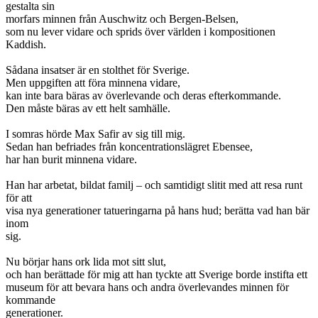
gestalta sin
morfars minnen från Auschwitz och Bergen-Belsen,
som nu lever vidare och sprids över världen i kompositionen
Kaddish.
Sådana insatser är en stolthet för Sverige.
Men uppgiften att föra minnena vidare,
kan inte bara bäras av överlevande och deras efterkommande.
Den måste bäras av ett helt samhälle.
I somras hörde Max Safir av sig till mig.
Sedan han befriades från koncentrationslägret Ebensee,
har han burit minnena vidare.
Han har arbetat, bildat familj – och samtidigt slitit med att resa runt
för att
visa nya generationer tatueringarna på hans hud; berätta vad han bär
inom
sig.
Nu börjar hans ork lida mot sitt slut,
och han berättade för mig att han tyckte att Sverige borde instifta ett
museum för att bevara hans och andra överlevandes minnen för
kommande
generationer.