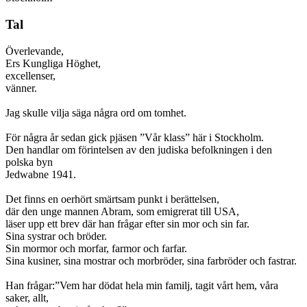
Tal
Överlevande,
Ers Kungliga Höghet,
excellenser,
vänner.
Jag skulle vilja säga några ord om tomhet.
För några år sedan gick pjäsen ”Vår klass” här i Stockholm.
Den handlar om förintelsen av den judiska befolkningen i den
polska byn
Jedwabne 1941.
Det finns en oerhört smärtsam punkt i berättelsen,
där den unge mannen Abram, som emigrerat till USA,
läser upp ett brev där han frågar efter sin mor och sin far.
Sina systrar och bröder.
Sin mormor och morfar, farmor och farfar.
Sina kusiner, sina mostrar och morbröder, sina farbröder och fastrar.
Han frågar:”Vem har dödat hela min familj, tagit vårt hem, våra
saker, allt,