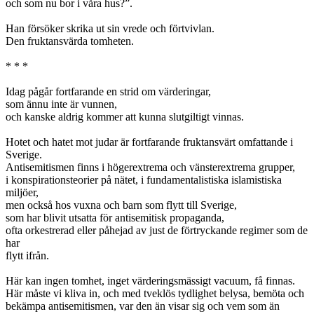
och som nu bor i våra hus?”.
Han försöker skrika ut sin vrede och förtvivlan.
Den fruktansvärda tomheten.
* * *
Idag pågår fortfarande en strid om värderingar,
som ännu inte är vunnen,
och kanske aldrig kommer att kunna slutgiltigt vinnas.
Hotet och hatet mot judar är fortfarande fruktansvärt omfattande i
Sverige.
Antisemitismen finns i högerextrema och vänsterextrema grupper,
i konspirationsteorier på nätet, i fundamentalistiska islamistiska
miljöer,
men också hos vuxna och barn som flytt till Sverige,
som har blivit utsatta för antisemitisk propaganda,
ofta orkestrerad eller påhejad av just de förtryckande regimer som de
har
flytt ifrån.
Här kan ingen tomhet, inget värderingsmässigt vacuum, få finnas.
Här måste vi kliva in, och med tveklös tydlighet belysa, bemöta och
bekämpa antisemitismen, var den än visar sig och vem som än