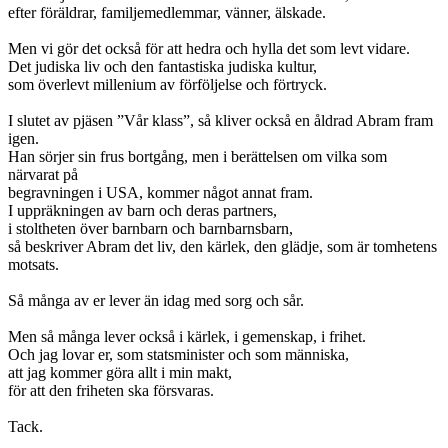
efter föräldrar, familjemedlemmar, vänner, älskade.
Men vi gör det också för att hedra och hylla det som levt vidare.
Det judiska liv och den fantastiska judiska kultur,
som överlevt millenium av förföljelse och förtryck.
I slutet av pjäsen ”Vår klass”, så kliver också en åldrad Abram fram
igen.
Han sörjer sin frus bortgång, men i berättelsen om vilka som
närvarat på
begravningen i USA, kommer något annat fram.
I uppräkningen av barn och deras partners,
i stoltheten över barnbarn och barnbarnsbarn,
så beskriver Abram det liv, den kärlek, den glädje, som är tomhetens
motsats.
Så många av er lever än idag med sorg och sår.
Men så många lever också i kärlek, i gemenskap, i frihet.
Och jag lovar er, som statsminister och som människa,
att jag kommer göra allt i min makt,
för att den friheten ska försvaras.
Tack.