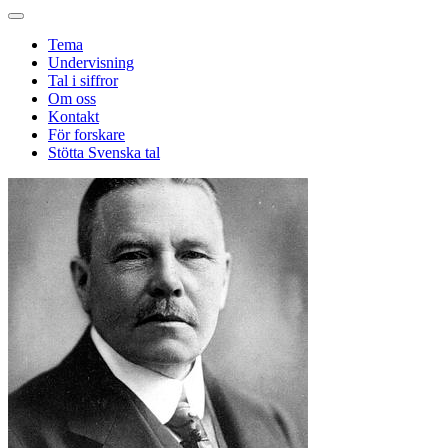
Tema
Undervisning
Tal i siffror
Om oss
Kontakt
För forskare
Stötta Svenska tal