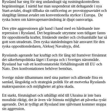
Ryssland har steg för steg undandragit sig rustningskontrollens
begränsningar. I närtid har man suspenderat sitt deltagande i nya
Start-avtalet, dragit tillbaka sin ratificering av provstoppsavtalet och
slutgiltigt lämnat avtalet om konventionella styrkor i Europa. De
ryska hoten om kärnvapenanvändning är djupt oansvariga.
Den yttre aggressionen går hand i hand med en hårdnande inre
repression i Ryssland. Det begränsade utrymme som tidigare fanns
för oppositionella krafter, fristående medier och civilsamhälle har så
gott som utraderats. Den ryska statsledningen bär ansvaret för den
ryska oppositionsledaren, Aleksej Navalnyjs, död.
Rysslands agerande har kraftigt och för lång tid framöver försämrat
det säkerhetspolitiska läget i Europa och i Sveriges närområde.
Ryssland har valt ett konfrontatoriskt förhållningssätt till EU och
Nato. Den konfrontationen behöver bemötas.
Sverige måste tillsammans med sina partner och allierade föra en
samlad, långsiktig och strategisk politik för att motverka Rysslands
maktexpansion och möjligheter att göra skada.
Ett starkt, förutsägbart och uthålligt stöd till Ukraina är inte bara
moraliskt riktigt, det är även vår främsta möjlighet att påverka ryskt
agerande. Det är tydligt att Ryssland inte självmant kommer stoppa
sin aggression.