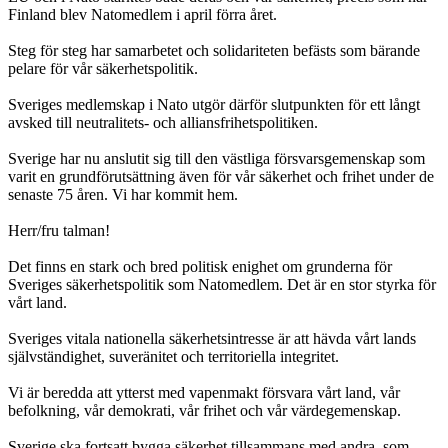
Finland blev Natomedlem i april förra året.
Steg för steg har samarbetet och solidariteten befästs som bärande
pelare för vår säkerhetspolitik.
Sveriges medlemskap i Nato utgör därför slutpunkten för ett långt
avsked till neutralitets- och alliansfrihetspolitiken.
Sverige har nu anslutit sig till den västliga försvarsgemenskap som
varit en grundförutsättning även för vår säkerhet och frihet under de
senaste 75 åren. Vi har kommit hem.
Herr/fru talman!
Det finns en stark och bred politisk enighet om grunderna för
Sveriges säkerhetspolitik som Natomedlem. Det är en stor styrka för
vårt land.
Sveriges vitala nationella säkerhetsintresse är att hävda vårt lands
självständighet, suveränitet och territoriella integritet.
Vi är beredda att ytterst med vapenmakt försvara vårt land, vår
befolkning, vår demokrati, vår frihet och vår värdegemenskap.
Sverige ska fortsatt bygga säkerhet tillsammans med andra, som