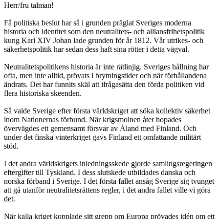
Herr/fru talman!
Få politiska beslut har så i grunden präglat Sveriges moderna
historia och identitet som den neutralitets- och alliansfrihetspolitik
kung Karl XIV Johan lade grunden för år 1812. Vår utrikes- och
säkerhetspolitik har sedan dess haft sina rötter i detta vägval.
Neutralitetspolitikens historia är inte rätlinjig. Sveriges hållning har
ofta, men inte alltid, prövats i brytningstider och när förhållandena
ändrats. Det har funnits skäl att ifrågasätta den förda politiken vid
flera historiska skeenden.
Så valde Sverige efter första världskriget att söka kollektiv säkerhet
inom Nationernas förbund. När krigsmolnen åter hopades
övervägdes ett gemensamt försvar av Åland med Finland. Och
under det finska vinterkriget gavs Finland ett omfattande militärt
stöd.
I det andra världskrigets inledningsskede gjorde samlingsregeringen
eftergifter till Tyskland. I dess slutskede utbildades danska och
norska förband i Sverige. I det första fallet ansåg Sverige sig tvunget
att gå utanför neutralitetsrättens regler, i det andra fallet ville vi göra
det.
När kalla kriget kopplade sitt grepp om Europa prövades idén om ett