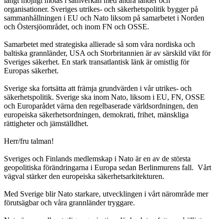
långt möjligt mötas i samverkan med andra länder och
organisationer. Sveriges utrikes- och säkerhetspolitik bygger på
sammanhållningen i EU och Nato liksom på samarbetet i Norden
och Östersjöområdet, och inom FN och OSSE.
Samarbetet med strategiska allierade så som våra nordiska och
baltiska grannländer, USA och Storbritannien är av särskild vikt för
Sveriges säkerhet. En stark transatlantisk länk är omistlig för
Europas säkerhet.
Sverige ska fortsätta att främja grundvärden i vår utrikes- och
säkerhetspolitik. Sverige ska inom Nato, liksom i EU, FN, OSSE
och Europarådet värna den regelbaserade världsordningen, den
europeiska säkerhetsordningen, demokrati, frihet, mänskliga
rättigheter och jämställdhet.
Herr/fru talman!
Sveriges och Finlands medlemskap i Nato är en av de största
geopolitiska förändringarna i Europa sedan Berlinmurens fall. Vårt
vägval stärker den europeiska säkerhetsarkitekturen.
Med Sverige blir Nato starkare, utvecklingen i vårt närområde mer
förutsägbar och våra grannländer tryggare.