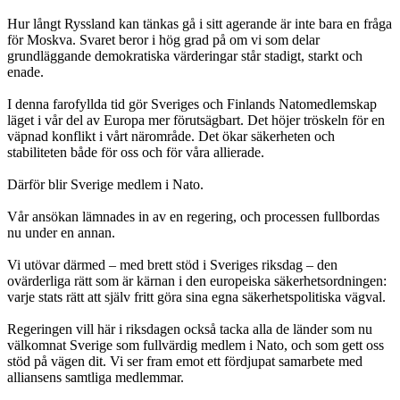
Hur långt Ryssland kan tänkas gå i sitt agerande är inte bara en fråga
för Moskva. Svaret beror i hög grad på om vi som delar
grundläggande demokratiska värderingar står stadigt, starkt och
enade.
I denna farofyllda tid gör Sveriges och Finlands Natomedlemskap
läget i vår del av Europa mer förutsägbart. Det höjer tröskeln för en
väpnad konflikt i vårt närområde. Det ökar säkerheten och
stabiliteten både för oss och för våra allierade.
Därför blir Sverige medlem i Nato.
Vår ansökan lämnades in av en regering, och processen fullbordas
nu under en annan.
Vi utövar därmed – med brett stöd i Sveriges riksdag – den
ovärderliga rätt som är kärnan i den europeiska säkerhetsordningen:
varje stats rätt att själv fritt göra sina egna säkerhetspolitiska vägval.
Regeringen vill här i riksdagen också tacka alla de länder som nu
välkomnat Sverige som fullvärdig medlem i Nato, och som gett oss
stöd på vägen dit. Vi ser fram emot ett fördjupat samarbete med
alliansens samtliga medlemmar.