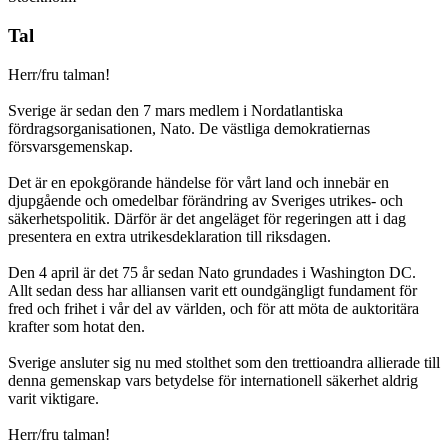
Tal
Herr/fru talman!
Sverige är sedan den 7 mars medlem i Nordatlantiska
fördragsorganisationen, Nato. De västliga demokratiernas
försvarsgemenskap.
Det är en epokgörande händelse för vårt land och innebär en
djupgående och omedelbar förändring av Sveriges utrikes- och
säkerhetspolitik. Därför är det angeläget för regeringen att i dag
presentera en extra utrikesdeklaration till riksdagen.
Den 4 april är det 75 år sedan Nato grundades i Washington DC.
Allt sedan dess har alliansen varit ett oundgängligt fundament för
fred och frihet i vår del av världen, och för att möta de auktoritära
krafter som hotat den.
Sverige ansluter sig nu med stolthet som den trettioandra allierade till
denna gemenskap vars betydelse för internationell säkerhet aldrig
varit viktigare.
Herr/fru talman!