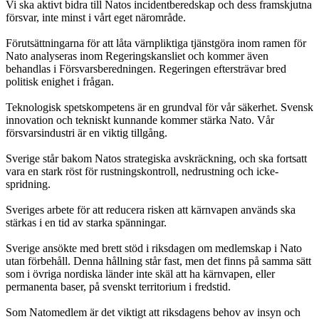
Vi ska aktivt bidra till Natos incidentberedskap och dess framskjutna
försvar, inte minst i vårt eget närområde.
Förutsättningarna för att låta värnpliktiga tjänstgöra inom ramen för
Nato analyseras inom Regeringskansliet och kommer även
behandlas i Försvarsberedningen. Regeringen eftersträvar bred
politisk enighet i frågan.
Teknologisk spetskompetens är en grundval för vår säkerhet. Svensk
innovation och tekniskt kunnande kommer stärka Nato. Vår
försvarsindustri är en viktig tillgång.
Sverige står bakom Natos strategiska avskräckning, och ska fortsatt
vara en stark röst för rustningskontroll, nedrustning och icke-
spridning.
Sveriges arbete för att reducera risken att kärnvapen används ska
stärkas i en tid av starka spänningar.
Sverige ansökte med brett stöd i riksdagen om medlemskap i Nato
utan förbehåll. Denna hållning står fast, men det finns på samma sätt
som i övriga nordiska länder inte skäl att ha kärnvapen, eller
permanenta baser, på svenskt territorium i fredstid.
Som Natomedlem är det viktigt att riksdagens behov av insyn och