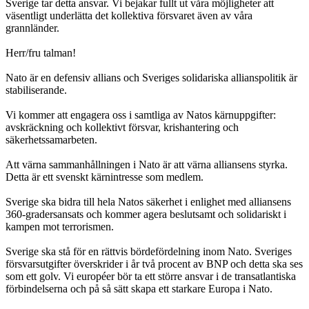
Sverige tar detta ansvar. Vi bejakar fullt ut våra möjligheter att
väsentligt underlätta det kollektiva försvaret även av våra
grannländer.
Herr/fru talman!
Nato är en defensiv allians och Sveriges solidariska allianspolitik är
stabiliserande.
Vi kommer att engagera oss i samtliga av Natos kärnuppgifter:
avskräckning och kollektivt försvar, krishantering och
säkerhetssamarbeten.
Att värna sammanhållningen i Nato är att värna alliansens styrka.
Detta är ett svenskt kärnintresse som medlem.
Sverige ska bidra till hela Natos säkerhet i enlighet med alliansens
360-gradersansats och kommer agera beslutsamt och solidariskt i
kampen mot terrorismen.
Sverige ska stå för en rättvis bördefördelning inom Nato. Sveriges
försvarsutgifter överskrider i år två procent av BNP och detta ska ses
som ett golv. Vi européer bör ta ett större ansvar i de transatlantiska
förbindelserna och på så sätt skapa ett starkare Europa i Nato.