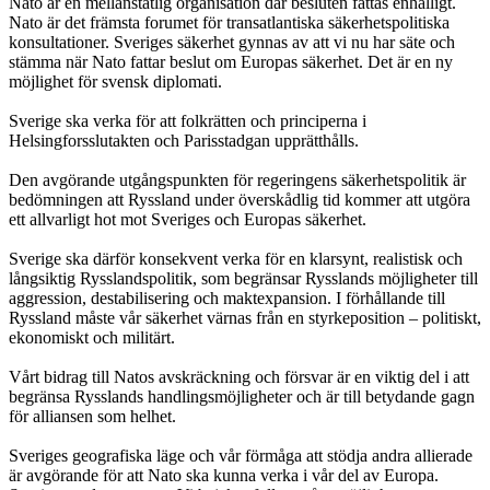
Nato är en mellanstatlig organisation där besluten fattas enhälligt.
Nato är det främsta forumet för transatlantiska säkerhetspolitiska
konsultationer. Sveriges säkerhet gynnas av att vi nu har säte och
stämma när Nato fattar beslut om Europas säkerhet. Det är en ny
möjlighet för svensk diplomati.
Sverige ska verka för att folkrätten och principerna i
Helsingforsslutakten och Parisstadgan upprätthålls.
Den avgörande utgångspunkten för regeringens säkerhetspolitik är
bedömningen att Ryssland under överskådlig tid kommer att utgöra
ett allvarligt hot mot Sveriges och Europas säkerhet.
Sverige ska därför konsekvent verka för en klarsynt, realistisk och
långsiktig Rysslandspolitik, som begränsar Rysslands möjligheter till
aggression, destabilisering och maktexpansion. I förhållande till
Ryssland måste vår säkerhet värnas från en styrkeposition – politiskt,
ekonomiskt och militärt.
Vårt bidrag till Natos avskräckning och försvar är en viktig del i att
begränsa Rysslands handlingsmöjligheter och är till betydande gagn
för alliansen som helhet.
Sveriges geografiska läge och vår förmåga att stödja andra allierade
är avgörande för att Nato ska kunna verka i vår del av Europa.