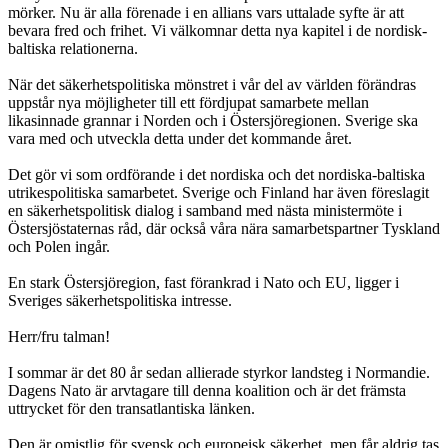
mörker. Nu är alla förenade i en allians vars uttalade syfte är att
bevara fred och frihet. Vi välkomnar detta nya kapitel i de nordisk-
baltiska relationerna.
När det säkerhetspolitiska mönstret i vår del av världen förändras
uppstår nya möjligheter till ett fördjupat samarbete mellan
likasinnade grannar i Norden och i Östersjöregionen. Sverige ska
vara med och utveckla detta under det kommande året.
Det gör vi som ordförande i det nordiska och det nordiska-baltiska
utrikespolitiska samarbetet. Sverige och Finland har även föreslagit
en säkerhetspolitisk dialog i samband med nästa ministermöte i
Östersjöstaternas råd, där också våra nära samarbetspartner Tyskland
och Polen ingår.
En stark Östersjöregion, fast förankrad i Nato och EU, ligger i
Sveriges säkerhetspolitiska intresse.
Herr/fru talman!
I sommar är det 80 år sedan allierade styrkor landsteg i Normandie.
Dagens Nato är arvtagare till denna koalition och är det främsta
uttrycket för den transatlantiska länken.
Den är omistlig för svensk och europeisk säkerhet, men får aldrig tas