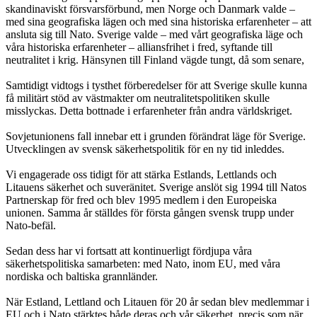
skandinaviskt försvarsförbund, men Norge och Danmark valde –
med sina geografiska lägen och med sina historiska erfarenheter – att
ansluta sig till Nato. Sverige valde – med vårt geografiska läge och
våra historiska erfarenheter – alliansfrihet i fred, syftande till
neutralitet i krig. Hänsynen till Finland vägde tungt, då som senare,
Samtidigt vidtogs i tysthet förberedelser för att Sverige skulle kunna
få militärt stöd av västmakter om neutralitetspolitiken skulle
misslyckas. Detta bottnade i erfarenheter från andra världskriget.
Sovjetunionens fall innebar ett i grunden förändrat läge för Sverige.
Utvecklingen av svensk säkerhetspolitik för en ny tid inleddes.
Vi engagerade oss tidigt för att stärka Estlands, Lettlands och
Litauens säkerhet och suveränitet. Sverige anslöt sig 1994 till Natos
Partnerskap för fred och blev 1995 medlem i den Europeiska
unionen. Samma år ställdes för första gången svensk trupp under
Nato-befäl.
Sedan dess har vi fortsatt att kontinuerligt fördjupa våra
säkerhetspolitiska samarbeten: med Nato, inom EU, med våra
nordiska och baltiska grannländer.
När Estland, Lettland och Litauen för 20 år sedan blev medlemmar i
EU och i Nato stärktes både deras och vår säkerhet, precis som när