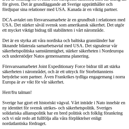
för given. Det är grundläggande att Sverige upprätthåller och
fördjupar sina relationer med USA. Kanada är en viktig partner.
DCA-avtalet om försvarssamarbete är en grundbult i relationen med
USA. Det stärker såväl svensk som amerikansk säkerhet. Det utgör
ett mycket viktigt bidrag till stabiliteten i vårt närområde.
Det är en styrka att våra nordiska och baltiska grannländer har
liknande bilaterala samarbetsavtal med USA. Det signalerar vår
säkerhetspolitiska samstämmighet, stärker säkerheten i Nordeuropa
och understödjer Natos gemensamma planering.
Försvarssamarbetet Joint Expeditionary Force bidrar till att stärka
säkerheten i närområdet, och är ett uttryck för Storbritanniens
betydelse som partner. Även Frankrikes tydliga engagemang i norra
Europa är av vikt för vår säkerhet.
Herr/fru talman!
Sverige har gjort ett historiskt vägval. Vårt inträde i Nato innebär en
ny identitet för svensk utrikes- och säkerhetspolitik. Sveriges
solidariska allianspolitik har en bred politisk och folklig förankring
och vi står redo att fullfölja alla våra förpliktelser enligt
nordatlantiska fördraget.