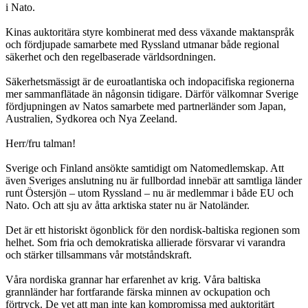
i Nato.
Kinas auktoritära styre kombinerat med dess växande maktanspråk
och fördjupade samarbete med Ryssland utmanar både regional
säkerhet och den regelbaserade världsordningen.
Säkerhetsmässigt är de euroatlantiska och indopacifiska regionerna
mer sammanflätade än någonsin tidigare. Därför välkomnar Sverige
fördjupningen av Natos samarbete med partnerländer som Japan,
Australien, Sydkorea och Nya Zeeland.
Herr/fru talman!
Sverige och Finland ansökte samtidigt om Natomedlemskap. Att
även Sveriges anslutning nu är fullbordad innebär att samtliga länder
runt Östersjön – utom Ryssland – nu är medlemmar i både EU och
Nato. Och att sju av åtta arktiska stater nu är Natoländer.
Det är ett historiskt ögonblick för den nordisk-baltiska regionen som
helhet. Som fria och demokratiska allierade försvarar vi varandra
och stärker tillsammans vår motståndskraft.
Våra nordiska grannar har erfarenhet av krig. Våra baltiska
grannländer har fortfarande färska minnen av ockupation och
förtryck. De vet att man inte kan kompromissa med auktoritärt