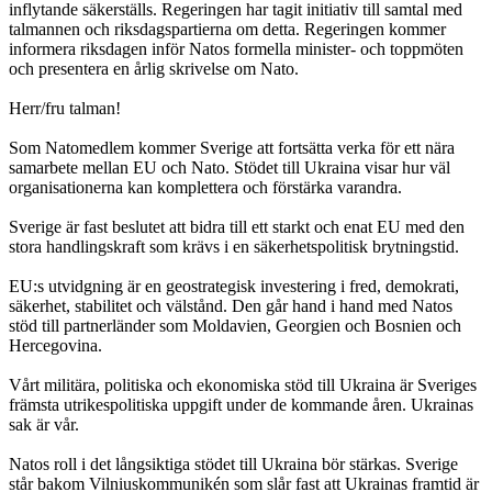
inflytande säkerställs. Regeringen har tagit initiativ till samtal med
talmannen och riksdagspartierna om detta. Regeringen kommer
informera riksdagen inför Natos formella minister- och toppmöten
och presentera en årlig skrivelse om Nato.
Herr/fru talman!
Som Natomedlem kommer Sverige att fortsätta verka för ett nära
samarbete mellan EU och Nato. Stödet till Ukraina visar hur väl
organisationerna kan komplettera och förstärka varandra.
Sverige är fast beslutet att bidra till ett starkt och enat EU med den
stora handlingskraft som krävs i en säkerhetspolitisk brytningstid.
EU:s utvidgning är en geostrategisk investering i fred, demokrati,
säkerhet, stabilitet och välstånd. Den går hand i hand med Natos
stöd till partnerländer som Moldavien, Georgien och Bosnien och
Hercegovina.
Vårt militära, politiska och ekonomiska stöd till Ukraina är Sveriges
främsta utrikespolitiska uppgift under de kommande åren. Ukrainas
sak är vår.
Natos roll i det långsiktiga stödet till Ukraina bör stärkas. Sverige
står bakom Vilniuskommunikén som slår fast att Ukrainas framtid är