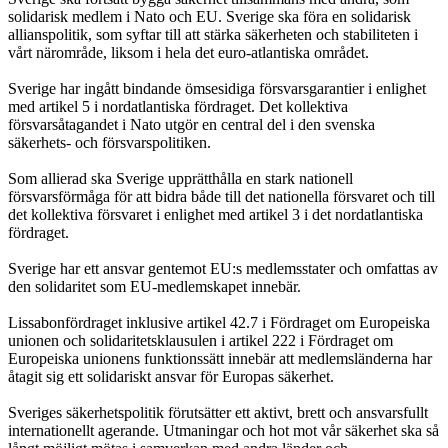
solidarisk medlem i Nato och EU. Sverige ska föra en solidarisk
allianspolitik, som syftar till att stärka säkerheten och stabiliteten i
vårt närområde, liksom i hela det euro-atlantiska området.
Sverige har ingått bindande ömsesidiga försvarsgarantier i enlighet
med artikel 5 i nordatlantiska fördraget. Det kollektiva
försvarsåtagandet i Nato utgör en central del i den svenska
säkerhets- och försvarspolitiken.
Som allierad ska Sverige upprätthålla en stark nationell
försvarsförmåga för att bidra både till det nationella försvaret och till
det kollektiva försvaret i enlighet med artikel 3 i det nordatlantiska
fördraget.
Sverige har ett ansvar gentemot EU:s medlemsstater och omfattas av
den solidaritet som EU-medlemskapet innebär.
Lissabonfördraget inklusive artikel 42.7 i Fördraget om Europeiska
unionen och solidaritetsklausulen i artikel 222 i Fördraget om
Europeiska unionens funktionssätt innebär att medlemsländerna har
åtagit sig ett solidariskt ansvar för Europas säkerhet.
Sveriges säkerhetspolitik förutsätter ett aktivt, brett och ansvarsfullt
internationellt agerande. Utmaningar och hot mot vår säkerhet ska så