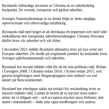
Rysslands fullskaliga invasion av Ukraina är en oåterkallelig
brytpunkt, för svensk, europeisk och global säkerhet.
Sveriges Natomedlemskap är en direkt följd av detta olagliga,
oprovocerade och oförsvarliga anfallskrig.
Rysslands mål med kriget är att återskapa ett imperium och med våld
omkullkasta den europeiska säkerhetsordningen. Ukraina försvarar
därför även vår säkerhet och vår frihet.
I december 2021 ställde Ryssland ultimativa krav på nya avtal om
Europas säkerhet. De skulle på avgörande punkter ha inskränkt även
Sveriges självbestämmande och säkerhet.
Ryssland har använt militärt våld för att nå sina politiska mål. Redan
i Georgien 2008, i Ukraina sedan 2014, i Syrien sedan 2015, och
genom krigföringen med Wagnergruppen som ombud i en rad
länder på flera kontinenter.
Ryssland har ytterligare sänkt sin tröskel för användning även av
massivt militärt våld. Landet är berett att ta mycket stora risker -
större än vi tidigare sett – och acceptera mycket stora förluster, inte
minst i människoliv – både sina egna medborgare och andras.