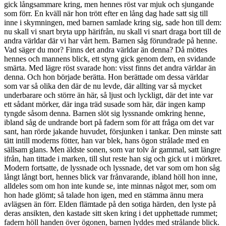
gick långsammare kring, men hennes röst var mjuk och sjungande
som förr. En kväll när hon trött efter en lång dag hade satt sig till
inne i skymningen, med barnen samlade kring sig, sade hon till dem:
nu skall vi snart bryta upp härifrån, nu skall vi snart draga bort till de
andra världar där vi har vårt hem. Barnen såg förundrade på henne.
Vad säger du mor? Finns det andra världar än denna? Då möttes
hennes och mannens blick, ett styng gick genom dem, en svidande
smärta. Med lägre röst svarade hon: visst finns det andra världar än
denna. Och hon började berätta. Hon berättade om dessa världar
som var så olika den där de nu levde, där allting var så mycket
underbarare och större än här, så ljust och lyckligt, där det inte var
ett sådant mörker, där inga träd susade som här, där ingen kamp
tyngde såsom denna. Barnen slöt sig lyssnande omkring henne,
ibland såg de undrande bort på fadern som för att fråga om det var
sant, han rörde jakande huvudet, försjunken i tankar. Den minste satt
tätt intill moderns fötter, han var blek, hans ögon strålade med en
sällsam glans. Men äldste sonen, som var tolv år gammal, satt längre
ifrån, han tittade i marken, till slut reste han sig och gick ut i mörkret.
Modern fortsatte, de lyssnade och lyssnade, det var som om hon såg
långt långt bort, hennes blick var frånvarande, ibland höll hon inne,
alldeles som om hon inte kunde se, inte minnas något mer, som om
hon hade glömt; så talade hon igen, med en stämma ännu mera
avlägsen än förr. Elden flämtade på den sotiga härden, den lyste på
deras ansikten, den kastade sitt sken kring i det upphettade rummet;
fadern höll handen över ögonen, barnen lyddes med strålande blick.