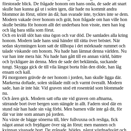
förstorade blick. De frågade honom om hans onda, de sade att snart
skulle han kunna gå ut i solen igen, där hade nu kommit andra
blommor än förut, större än då; han svarade inte, tycktes inte se dem.
Modern vakade över honom och grät, hon frågade om han ville hon
skulle berätta för honom allt det underbara hon visste, men han log
och låg bara stilla som förut.
Och en kväll slöt han sina ögon och var död. De samlades alla kring
honom. Modern lade hans små händer till rätta över bröstet. När
sedan skymningen kom satt de tillhopa i det mörknade rummet och
talade viskande om honom. Nu hade han lämnat denna världen. Nu
var han inte mera här. Nu hade han gått till en annan värld, bättre
och lyckligare än denna. Men de sade det beklämda, suckande
tungt. Skygga gick de till vila längst borta från den döde, han låg
ensam och kall.
På morgonen grävde de ner honom i jorden, han skulle ligga där.
Markerna doftade, solen strålade milt och varmt överallt. Modern
sade, han är inte här. Vid graven stod ett rosenträd som blommade
nu.
Och åren gick. Modern satt ofta ute vid graven om aftnarna,
stirrande bort över bergen som stängde in allt. Fadern stod där en
stund när han hade sin väg förbi. Men barnen ville inte gå dit, för
där var inte som annars på jorden.
Nu växte de bägge sönerna till, blev fullvuxna och resliga, fick
något annat och frejdigare över sig än förut; men mannen och
kvinnan vissnade bort. De grånade, böjdes, något vördnadsvärt och