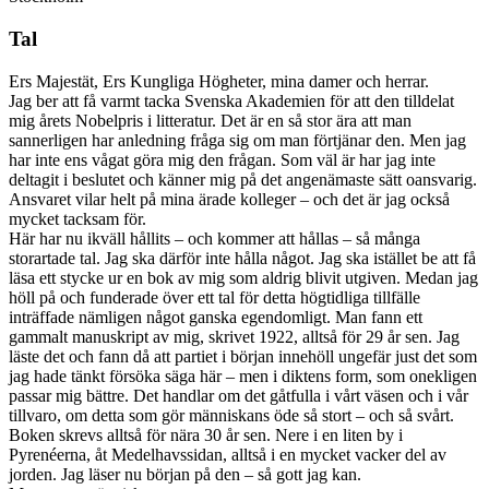
Tal
Ers Majestät, Ers Kungliga Högheter, mina damer och herrar.
Jag ber att få varmt tacka Svenska Akademien för att den tilldelat
mig årets Nobelpris i litteratur. Det är en så stor ära att man
sannerligen har anledning fråga sig om man förtjänar den. Men jag
har inte ens vågat göra mig den frågan. Som väl är har jag inte
deltagit i beslutet och känner mig på det angenämaste sätt oansvarig.
Ansvaret vilar helt på mina ärade kolleger – och det är jag också
mycket tacksam för.
Här har nu ikväll hållits – och kommer att hållas – så många
storartade tal. Jag ska därför inte hålla något. Jag ska istället be att få
läsa ett stycke ur en bok av mig som aldrig blivit utgiven. Medan jag
höll på och funderade över ett tal för detta högtidliga tillfälle
inträffade nämligen något ganska egendomligt. Man fann ett
gammalt manuskript av mig, skrivet 1922, alltså för 29 år sen. Jag
läste det och fann då att partiet i början innehöll ungefär just det som
jag hade tänkt försöka säga här – men i diktens form, som onekligen
passar mig bättre. Det handlar om det gåtfulla i vårt väsen och i vår
tillvaro, om detta som gör människans öde så stort – och så svårt.
Boken skrevs alltså för nära 30 år sen. Nere i en liten by i
Pyrenéerna, åt Medelhavssidan, alltså i en mycket vacker del av
jorden. Jag läser nu början på den – så gott jag kan.