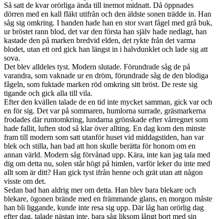
Så satt de kvar orörliga ända till inemot midnatt. Då öppnades
dörren med en kall fläkt utifrån och den äldste sonen trädde in. Han
såg sig omkring. I handen hade han en stor svart fågel med grå buk,
ur bröstet rann blod, det var den första han själv hade nedlagt, han
kastade den på marken bredvid elden, det rykte från det varma
blodet, utan ett ord gick han längst in i halvdunklet och lade sig att
sova.
Det blev alldeles tyst. Modern slutade. Förundrade såg de på
varandra, som vaknade ur en dröm, förundrade såg de den blodiga
fågeln, som fuktade marken röd omkring sitt bröst. De reste sig
tigande och gick alla till vila.
Efter den kvällen talade de en tid inte mycket samman, gick var och
en för sig. Det var på sommaren, humlorna surrade, gräsmarkerna
frodades där runtomkring, lundarna grönskade efter vårregnet som
hade fallit, luften stod så klar över allting. En dag kom den minste
fram till modern som satt utanför huset vid middagstiden, han var
blek och stilla, han bad att hon skulle berätta för honom om en
annan värld. Modern såg förvånad upp. Kära, inte kan jag tala med
dig om detta nu, solen står högt på himlen, varför leker du inte med
allt som är ditt? Han gick tyst ifrån henne och grät utan att någon
visste om det.
Sedan bad han aldrig mer om detta. Han blev bara blekare och
blekare, ögonen brände med en främmande glans, en morgon måste
han bli liggande, kunde inte resa sig upp. Där låg han orörlig dag
efter dag, talade nästan inte, bara såg liksom långt bort med sin