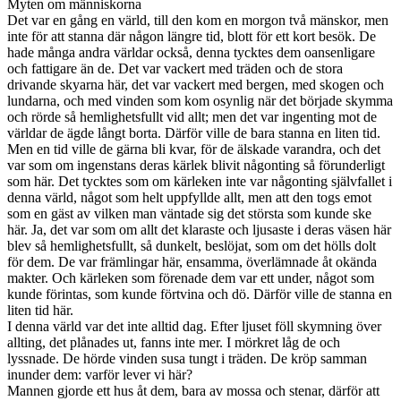
Myten om människorna
Det var en gång en värld, till den kom en morgon två mänskor, men
inte för att stanna där någon längre tid, blott för ett kort besök. De
hade många andra världar också, denna tycktes dem oansenligare
och fattigare än de. Det var vackert med träden och de stora
drivande skyarna här, det var vackert med bergen, med skogen och
lundarna, och med vinden som kom osynlig när det började skymma
och rörde så hemlighetsfullt vid allt; men det var ingenting mot de
världar de ägde långt borta. Därför ville de bara stanna en liten tid.
Men en tid ville de gärna bli kvar, för de älskade varandra, och det
var som om ingenstans deras kärlek blivit någonting så förunderligt
som här. Det tycktes som om kärleken inte var någonting självfallet i
denna värld, något som helt uppfyllde allt, men att den togs emot
som en gäst av vilken man väntade sig det största som kunde ske
här. Ja, det var som om allt det klaraste och ljusaste i deras väsen här
blev så hemlighetsfullt, så dunkelt, beslöjat, som om det hölls dolt
för dem. De var främlingar här, ensamma, överlämnade åt okända
makter. Och kärleken som förenade dem var ett under, något som
kunde förintas, som kunde förtvina och dö. Därför ville de stanna en
liten tid här.
I denna värld var det inte alltid dag. Efter ljuset föll skymning över
allting, det plånades ut, fanns inte mer. I mörkret låg de och
lyssnade. De hörde vinden susa tungt i träden. De kröp samman
inunder dem: varför lever vi här?
Mannen gjorde ett hus åt dem, bara av mossa och stenar, därför att