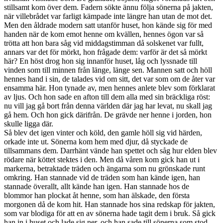
stillsamt kom över dem. Fadern sökte ännu följa sönerna på jakten,
när villebrådet var farligt kämpade inte längre han utan de mot det.
Men den åldrade modern satt utanför huset, hon kände sig för med
handen när de kom emot henne om kvällen, hennes ögon var så
trötta att hon bara såg vid middagstimman då solskenet var fullt,
annars var det för mörkt, hon frågade dem: varför är det så mörkt
här? En höst drog hon sig innanför huset, låg och lyssnade till
vinden som till minnen från länge, länge sen. Mannen satt och höll
hennes hand i sin, de talades vid om sitt, det var som om de åter var
ensamma här. Hon tynade av, men hennes anlete blev som förklarat
av ljus. Och hon sade en afton till dem alla med sin bräckliga röst:
nu vill jag gå bort från denna världen där jag har levat, nu skall jag
gå hem. Och hon gick därifrån. De grävde ner henne i jorden, hon
skulle ligga där.
Så blev det igen vinter och köld, den gamle höll sig vid härden,
orkade inte ut. Sönerna kom hem med djur, då styckade de
tillsammans dem. Darrhänt vände han spettet och såg hur elden blev
rödare när köttet stektes i den. Men då våren kom gick han ut i
markerna, betraktade träden och ängarna som nu grönskade runt
omkring. Han stannade vid de träden som han kände igen, han
stannade överallt, allt kände han igen. Han stannade hos de
blommor han plockat åt henne, som han älskade, den första
morgonen då de kom hit. Han stannade hos sina redskap för jakten,
som var blodiga för att en av sönerna hade tagit dem i bruk. Så gick
han in i huset och lade sig ner, och han sade till sönerna som stod