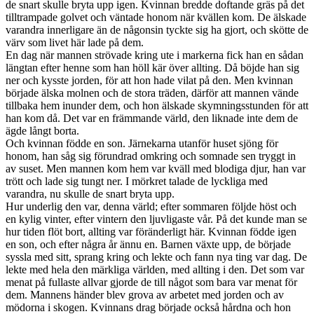
de snart skulle bryta upp igen. Kvinnan bredde doftande gräs på det
tilltrampade golvet och väntade honom när kvällen kom. De älskade
varandra innerligare än de någonsin tyckte sig ha gjort, och skötte de
värv som livet här lade på dem.
En dag när mannen strövade kring ute i markerna fick han en sådan
längtan efter henne som han höll kär över allting. Då böjde han sig
ner och kysste jorden, för att hon hade vilat på den. Men kvinnan
började älska molnen och de stora träden, därför att mannen vände
tillbaka hem inunder dem, och hon älskade skymningsstunden för att
han kom då. Det var en främmande värld, den liknade inte dem de
ägde långt borta.
Och kvinnan födde en son. Järnekarna utanför huset sjöng för
honom, han såg sig förundrad omkring och somnade sen tryggt in
av suset. Men mannen kom hem var kväll med blodiga djur, han var
trött och lade sig tungt ner. I mörkret talade de lyckliga med
varandra, nu skulle de snart bryta upp.
Hur underlig den var, denna värld; efter sommaren följde höst och
en kylig vinter, efter vintern den ljuvligaste vår. På det kunde man se
hur tiden flöt bort, allting var föränderligt här. Kvinnan födde igen
en son, och efter några år ännu en. Barnen växte upp, de började
syssla med sitt, sprang kring och lekte och fann nya ting var dag. De
lekte med hela den märkliga världen, med allting i den. Det som var
menat på fullaste allvar gjorde de till något som bara var menat för
dem. Mannens händer blev grova av arbetet med jorden och av
mödorna i skogen. Kvinnans drag började också hårdna och hon