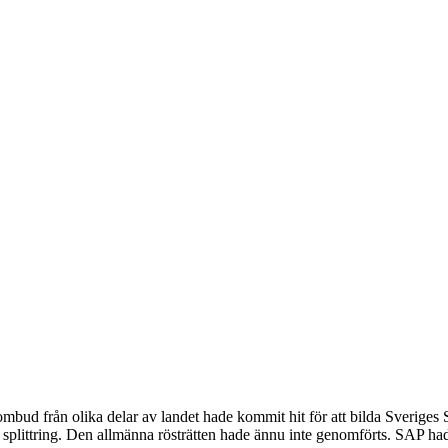
 ombud från olika delar av landet hade kommit hit för att bilda Sveri
och splittring. Den allmänna rösträtten hade ännu inte genomförts. SAP ha