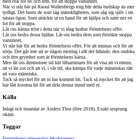
med risk för liv och lem, för att stoppa vansinnet.
När vi står här på Raoul Wallenbergs torg blir detta budskap än mer
tydligt. Det fanns de som såg mänskligheten, som såg sig själv i sin
nästas ögon. Som sträckte ut en hand för att hjälpa och satte ner en
fot för att stoppa.
Låt oss känna tröst i detta när vi idag hedrar förintelsens offer.
Låt oss hedra dessa hjältar. Låt oss hedra dem som försökte stoppa
vansinnet.
Vi står här för att hedra förintelsens offer. För att minnas och för att
sörja. Det går inte att se någon mening i allt det lidande, den ondska
och den grymhet som är förintelsens kärna.
Men låt oss åtminstone stå här tillsammans för att visa att vi minns,
att vi lär oss och att vi, i vår tid, ska kämpa för varje människas rätt
att vara människa.
Tack så mycket för att ni har kommit hit. Tack så mycket för att jag
har fått komma hit för att dela denna stund med er.
Källa
Inlagt och insamlat av Anders Thor (före 2018). Exakt ursprung
okänt.
Taggar
Förintelsens minnesdag
Moderaterna