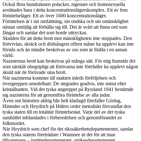
Också flera hundratusen polacker, zigenare och homosexuella
avrättades bara i detta koncentrationslägerskomplex. Ett av fem
förintelseläger. Ett av över 1600 koncentrationsläger.
Förintelsen är i sin omfattning, sin ondska och sin omänsklighet
nästan omöjlig att förhålla sig till. Det är svårt att finna ord som
fångar och samlar det som borde uttryckas.
Skulden för att detta brott mot mänskligheten inte stoppades. Den
förtvivlan, skräck och dödsångest offren måste ha upplevt kan inte
förstås och än mindre beskrivas av oss som är födda i en annan
värld.
Nazisternas brott kan beskrivas på många sätt. För mig framstår det
som särskilt obegripligt att förövarna inte förefaller ha upplevt någon
skuld när de förövade sina brott.
När nazisterna kommer till makten inleds förföljelsen och
övergreppen omedelbart. De stegrades gradvis, inte minst efter
kristallnatten. Vid det tyska angreppet på Ryssland 1941 bestämde
sig nazisterna för att genomföra förintelse av alla judar.
Även om historien aldrig blir helt klarlagd förefaller Göring,
Himmler och Heydrich på Hitlers order metodiskt förvandlat den
tyska staten till en totalitär förintelsestat. Varje del av det tyska
samhället inblandades i förberedelsen och genomförandet av
folkmordet.
När Heydrich som chef för det rikssäkerhetsdepartementet, samlar
den tyska statens företrädare i Wannsee är det för att man
tillsammans – justitiedepartementet, utrikesdepartementet,