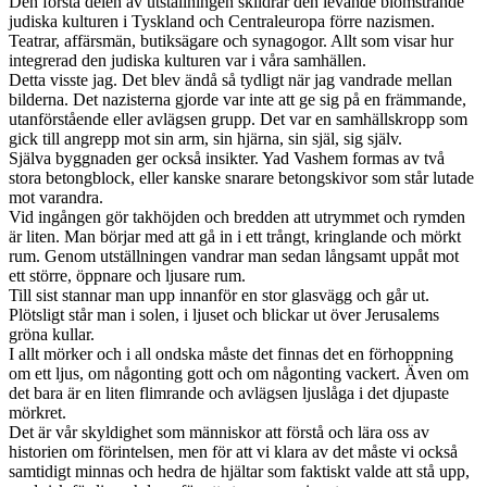
Den första delen av utställningen skildrar den levande blomstrande
judiska kulturen i Tyskland och Centraleuropa förre nazismen.
Teatrar, affärsmän, butiksägare och synagogor. Allt som visar hur
integrerad den judiska kulturen var i våra samhällen.
Detta visste jag. Det blev ändå så tydligt när jag vandrade mellan
bilderna. Det nazisterna gjorde var inte att ge sig på en främmande,
utanförstående eller avlägsen grupp. Det var en samhällskropp som
gick till angrepp mot sin arm, sin hjärna, sin själ, sig själv.
Själva byggnaden ger också insikter. Yad Vashem formas av två
stora betongblock, eller kanske snarare betongskivor som står lutade
mot varandra.
Vid ingången gör takhöjden och bredden att utrymmet och rymden
är liten. Man börjar med att gå in i ett trångt, kringlande och mörkt
rum. Genom utställningen vandrar man sedan långsamt uppåt mot
ett större, öppnare och ljusare rum.
Till sist stannar man upp innanför en stor glasvägg och går ut.
Plötsligt står man i solen, i ljuset och blickar ut över Jerusalems
gröna kullar.
I allt mörker och i all ondska måste det finnas det en förhoppning
om ett ljus, om någonting gott och om någonting vackert. Även om
det bara är en liten flimrande och avlägsen ljuslåga i det djupaste
mörkret.
Det är vår skyldighet som människor att förstå och lära oss av
historien om förintelsen, men för att vi klara av det måste vi också
samtidigt minnas och hedra de hjältar som faktiskt valde att stå upp,