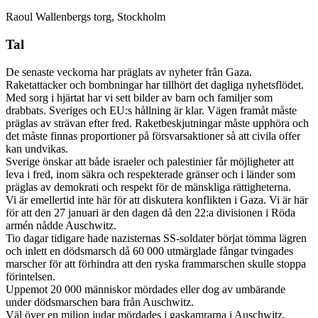
Raoul Wallenbergs torg, Stockholm
Tal
De senaste veckorna har präglats av nyheter från Gaza.
Raketattacker och bombningar har tillhört det dagliga nyhetsflödet.
Med sorg i hjärtat har vi sett bilder av barn och familjer som
drabbats. Sveriges och EU:s hållning är klar. Vägen framåt måste
präglas av strävan efter fred. Raketbeskjutningar måste upphöra och
det måste finnas proportioner på försvarsaktioner så att civila offer
kan undvikas.
Sverige önskar att både israeler och palestinier får möjligheter att
leva i fred, inom säkra och respekterade gränser och i länder som
präglas av demokrati och respekt för de mänskliga rättigheterna.
Vi är emellertid inte här för att diskutera konflikten i Gaza. Vi är här
för att den 27 januari är den dagen då den 22:a divisionen i Röda
armén nådde Auschwitz.
Tio dagar tidigare hade nazisternas SS-soldater börjat tömma lägren
och inlett en dödsmarsch då 60 000 utmärglade fångar tvingades
marscher för att förhindra att den ryska frammarschen skulle stoppa
förintelsen.
Uppemot 20 000 människor mördades eller dog av umbärande
under dödsmarschen bara från Auschwitz.
Väl över en miljon judar mördades i gaskamrarna i Auschwitz.