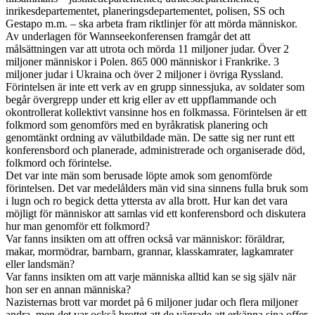
inrikesdepartementet, planeringsdepartementet, polisen, SS och
Gestapo m.m. – ska arbeta fram riktlinjer för att mörda människor.
Av underlagen för Wannseekonferensen framgår det att
målsättningen var att utrota och mörda 11 miljoner judar. Över 2
miljoner människor i Polen. 865 000 människor i Frankrike. 3
miljoner judar i Ukraina och över 2 miljoner i övriga Ryssland.
Förintelsen är inte ett verk av en grupp sinnessjuka, av soldater som
begår övergrepp under ett krig eller av ett uppflammande och
okontrollerat kollektivt vansinne hos en folkmassa. Förintelsen är ett
folkmord som genomförs med en byråkratisk planering och
genomtänkt ordning av välutbildade män. De satte sig ner runt ett
konferensbord och planerade, administrerade och organiserade död,
folkmord och förintelse.
Det var inte män som berusade löpte amok som genomförde
förintelsen. Det var medelålders män vid sina sinnens fulla bruk som
i lugn och ro begick detta yttersta av alla brott. Hur kan det vara
möjligt för människor att samlas vid ett konferensbord och diskutera
hur man genomför ett folkmord?
Var fanns insikten om att offren också var människor: föräldrar,
makar, mormödrar, barnbarn, grannar, klasskamrater, lagkamrater
eller landsmän?
Var fanns insikten om att varje människa alltid kan se sig själv när
hon ser en annan människa?
Nazisternas brott var mordet på 6 miljoner judar och flera miljoner
andra, men det var också brottet att de vägrade att erkänna sina offer