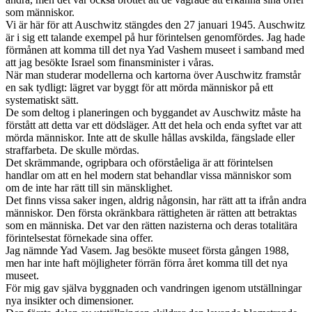
som människor.
Vi är här för att Auschwitz stängdes den 27 januari 1945. Auschwitz
är i sig ett talande exempel på hur förintelsen genomfördes. Jag hade
förmånen att komma till det nya Yad Vashem museet i samband med
att jag besökte Israel som finansminister i våras.
När man studerar modellerna och kartorna över Auschwitz framstår
en sak tydligt: lägret var byggt för att mörda människor på ett
systematiskt sätt.
De som deltog i planeringen och byggandet av Auschwitz måste ha
förstått att detta var ett dödsläger. Att det hela och enda syftet var att
mörda människor. Inte att de skulle hållas avskilda, fängslade eller
straffarbeta. De skulle mördas.
Det skrämmande, ogripbara och oförståeliga är att förintelsen
handlar om att en hel modern stat behandlar vissa människor som
om de inte har rätt till sin mänsklighet.
Det finns vissa saker ingen, aldrig någonsin, har rätt att ta ifrån andra
människor. Den första okränkbara rättigheten är rätten att betraktas
som en människa. Det var den rätten nazisterna och deras totalitära
förintelsestat förnekade sina offer.
Jag nämnde Yad Vasem. Jag besökte museet första gången 1988,
men har inte haft möjligheter förrän förra året komma till det nya
museet.
För mig gav själva byggnaden och vandringen igenom utställningar
nya insikter och dimensioner.