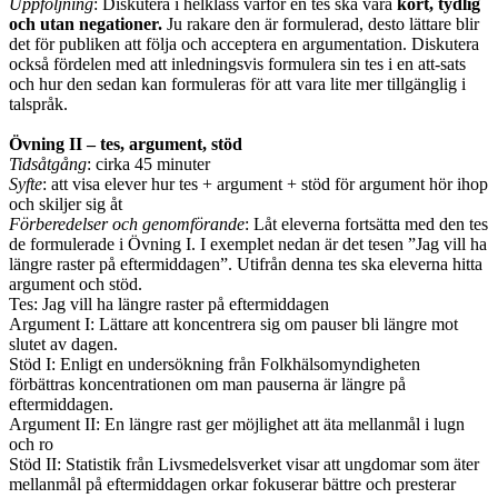
Uppföljning
: Diskutera i helklass varför en tes ska vara
kort, tydlig
och utan negationer.
Ju rakare den är formulerad, desto lättare blir
det för publiken att följa och acceptera en argumentation. Diskutera
också fördelen med att inledningsvis formulera sin tes i en att-sats
och hur den sedan kan formuleras för att vara lite mer tillgänglig i
talspråk.
Övning II – tes, argument, stöd
Tidsåtgång
: cirka 45 minuter
Syfte
: att visa elever hur tes + argument + stöd för argument hör ihop
och skiljer sig åt
Förberedelser och genomförande
: Låt eleverna fortsätta med den tes
de formulerade i Övning I. I exemplet nedan är det tesen ”Jag vill ha
längre raster på eftermiddagen”. Utifrån denna tes ska eleverna hitta
argument och stöd.
Tes: Jag vill ha längre raster på eftermiddagen
Argument I: Lättare att koncentrera sig om pauser bli längre mot
slutet av dagen.
Stöd I: Enligt en undersökning från Folkhälsomyndigheten
förbättras koncentrationen om man pauserna är längre på
eftermiddagen.
Argument II: En längre rast ger möjlighet att äta mellanmål i lugn
och ro
Stöd II: Statistik från Livsmedelsverket visar att ungdomar som äter
mellanmål på eftermiddagen orkar fokuserar bättre och presterar