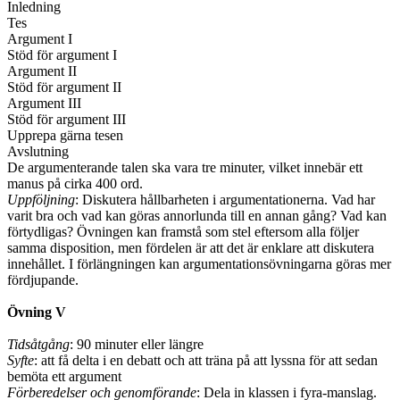
Inledning
Tes
Argument I
Stöd för argument I
Argument II
Stöd för argument II
Argument III
Stöd för argument III
Upprepa gärna tesen
Avslutning
De argumenterande talen ska vara tre minuter, vilket innebär ett
manus på cirka 400 ord.
Uppföljning
: Diskutera hållbarheten i argumentationerna. Vad har
varit bra och vad kan göras annorlunda till en annan gång? Vad kan
förtydligas? Övningen kan framstå som stel eftersom alla följer
samma disposition, men fördelen är att det är enklare att diskutera
innehållet. I förlängningen kan argumentationsövningarna göras mer
fördjupande.
Övning V
Tidsåtgång
: 90 minuter eller längre
Syfte
: att få delta i en debatt och att träna på att lyssna för att sedan
bemöta ett argument
Förberedelser och genomförande
: Dela in klassen i fyra-manslag.