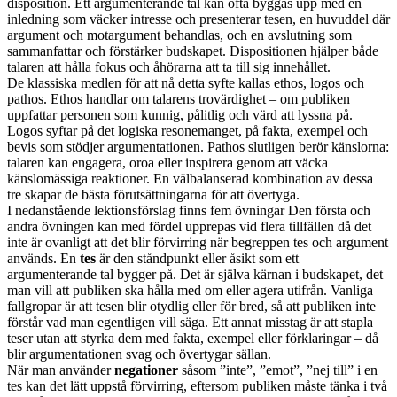
disposition. Ett argumenterande tal kan ofta byggas upp med en
inledning som väcker intresse och presenterar tesen, en huvuddel där
argument och motargument behandlas, och en avslutning som
sammanfattar och förstärker budskapet. Dispositionen hjälper både
talaren att hålla fokus och åhörarna att ta till sig innehållet.
De klassiska medlen för att nå detta syfte kallas ethos, logos och
pathos. Ethos handlar om talarens trovärdighet – om publiken
uppfattar personen som kunnig, pålitlig och värd att lyssna på.
Logos syftar på det logiska resonemanget, på fakta, exempel och
bevis som stödjer argumentationen. Pathos slutligen berör känslorna:
talaren kan engagera, oroa eller inspirera genom att väcka
känslomässiga reaktioner. En välbalanserad kombination av dessa
tre skapar de bästa förutsättningarna för att övertyga.
I nedanstående lektionsförslag finns fem övningar Den första och
andra övningen kan med fördel upprepas vid flera tillfällen då det
inte är ovanligt att det blir förvirring när begreppen tes och argument
används. En
tes
är den ståndpunkt eller åsikt som ett
argumenterande tal bygger på. Det är själva kärnan i budskapet, det
man vill att publiken ska hålla med om eller agera utifrån. Vanliga
fallgropar är att tesen blir otydlig eller för bred, så att publiken inte
förstår vad man egentligen vill säga. Ett annat misstag är att stapla
teser utan att styrka dem med fakta, exempel eller förklaringar – då
blir argumentationen svag och övertygar sällan.
När man använder
negationer
såsom ”inte”, ”emot”, ”nej till” i en
tes kan det lätt uppstå förvirring, eftersom publiken måste tänka i två