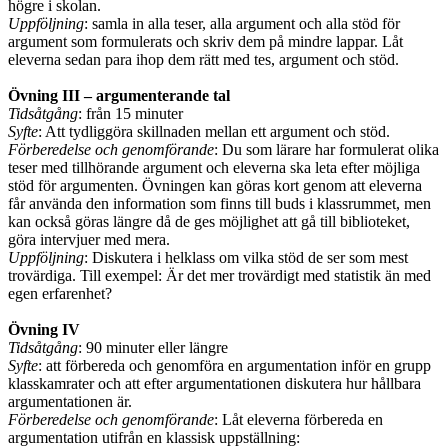
högre i skolan.
Uppföljning
: samla in alla teser, alla argument och alla stöd för
argument som formulerats och skriv dem på mindre lappar. Låt
eleverna sedan para ihop dem rätt med tes, argument och stöd.
Övning III – argumenterande tal
Tidsåtgång
: från 15 minuter
Syfte
: Att tydliggöra skillnaden mellan ett argument och stöd.
Förberedelse och genomförande
: Du som lärare har formulerat olika
teser med tillhörande argument och eleverna ska leta efter möjliga
stöd för argumenten. Övningen kan göras kort genom att eleverna
får använda den information som finns till buds i klassrummet, men
kan också göras längre då de ges möjlighet att gå till biblioteket,
göra intervjuer med mera.
Uppföljning
: Diskutera i helklass om vilka stöd de ser som mest
trovärdiga. Till exempel: Är det mer trovärdigt med statistik än med
egen erfarenhet?
Övning IV
Tidsåtgång
: 90 minuter eller längre
Syfte
: att förbereda och genomföra en argumentation inför en grupp
klasskamrater och att efter argumentationen diskutera hur hållbara
argumentationen är.
Förberedelse och genomförande
: Låt eleverna förbereda en
argumentation utifrån en klassisk uppställning: