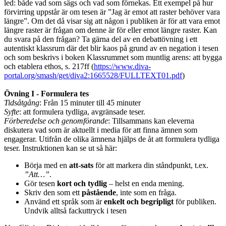
led: både vad som sägs och vad som förnekas. Ett exempel på hur
förvirring uppstår är om tesen är ”Jag är emot att raster behöver vara
längre”. Om det då visar sig att någon i publiken är för att vara emot
längre raster är frågan om denne är för eller emot längre raster. Kan
du svara på den frågan? Ta gärna del av en debattövning i ett
autentiskt klassrum där det blir kaos på grund av en negation i tesen
och som beskrivs i boken Klassrummet som muntlig arens: att bygga
och etablera ethos, s. 217ff (
https://www.diva-
portal.org/smash/get/diva2:1665528/FULLTEXT01.pdf
)
Övning I - Formulera tes
Tidsåtgång
: Från 15 minuter till 45 minuter
Syfte
: att formulera tydliga, avgränsade teser.
Förberedelse och genomförande
: Tillsammans kan eleverna
diskutera vad som är aktuellt i media för att finna ämnen som
engagerar. Utifrån de olika ämnena hjälps de åt att formulera tydliga
teser. Instruktionen kan se ut så här:
Börja med en
att-sats
för att markera din ståndpunkt, t.ex.
”Att…”
.
Gör tesen
kort och tydlig
– helst en enda mening.
Skriv den som ett
påstående
, inte som en fråga.
Använd ett språk som är
enkelt och begripligt
för publiken.
Undvik alltså fackuttryck i tesen