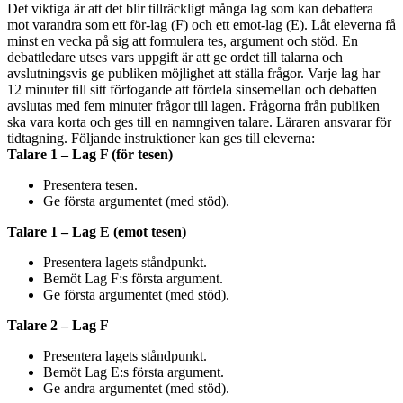
Det viktiga är att det blir tillräckligt många lag som kan debattera
mot varandra som ett för-lag (F) och ett emot-lag (E). Låt eleverna få
minst en vecka på sig att formulera tes, argument och stöd. En
debattledare utses vars uppgift är att ge ordet till talarna och
avslutningsvis ge publiken möjlighet att ställa frågor. Varje lag har
12 minuter till sitt förfogande att fördela sinsemellan och debatten
avslutas med fem minuter frågor till lagen. Frågorna från publiken
ska vara korta och ges till en namngiven talare. Läraren ansvarar för
tidtagning. Följande instruktioner kan ges till eleverna:
Talare 1 – Lag F (för tesen)
Presentera tesen.
Ge första argumentet (med stöd).
Talare 1 – Lag E (emot tesen)
Presentera lagets ståndpunkt.
Bemöt Lag F:s första argument.
Ge första argumentet (med stöd).
Talare 2 – Lag F
Presentera lagets ståndpunkt.
Bemöt Lag E:s första argument.
Ge andra argumentet (med stöd).