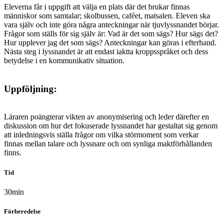
Eleverna får i uppgift att välja en plats där det brukar finnas
människor som samtalar; skolbussen, caféet, matsalen. Eleven ska
vara själv och inte göra några anteckningar när tjuvlyssnandet börjar.
Frågor som ställs för sig själv är: Vad är det som sägs? Hur sägs det?
Hur upplever jag det som sägs? Anteckningar kan göras i efterhand.
Nästa steg i lyssnandet är att endast iaktta kroppsspråket och dess
betydelse i en kommunikativ situation.
Uppföljning:
Läraren poängterar vikten av anonymisering och leder därefter en
diskussion om hur det fokuserade lyssnandet har gestaltat sig genom
att inledningsvis ställa frågor om vilka störmoment som verkar
finnas mellan talare och lyssnare och om synliga maktförhållanden
finns.
Tid
30min
Förberedelse