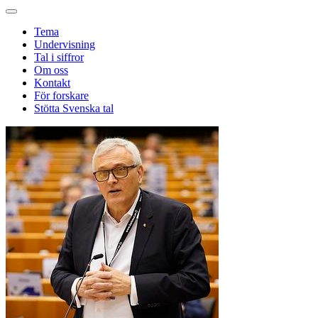
Tema
Undervisning
Tal i siffror
Om oss
Kontakt
För forskare
Stötta Svenska tal