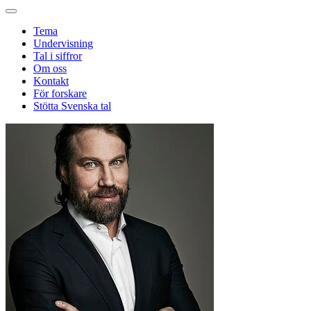
Tema
Undervisning
Tal i siffror
Om oss
Kontakt
För forskare
Stötta Svenska tal