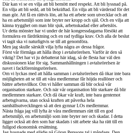
Där kan vi se en vilja att bli bemött med respekt. Att bli lyssnad på.
En vilja att bli sedd, att bli bekräftad. En vilja att bli värderad för det
man gör. Att få en rättvis lön, att ha ett arbete som utvecklar och att
ha en arbetsmiljö som inte bryter ner kropp och själ. Och en vilja att
känna trygghet om man blir sjuk, arbetsskadad eller arbetslös.
Ur detta mönster har vi under de här kongressdagarna försökt att
formulera en färdriktning och en rad tydliga krav. Och alla de beslut
vi tagit ska vi naturligtvis se till att genomföra.
Men jag skulle särskilt vilja lyfta några av dessa frågor.
Först vår förmåga att hålla ihop i avtalsrörelsen. Varför är den så
viktig? Det har vi ju debatterat här idag, så de flesta har väl den
diskussionen klar för sig. Sammanhållningen i avtalsrörelsen är
navet i fackföreningsrörelsen.
Om vi lyckas med att hålla samman i avtalsrörelsen då ökar inte bara
möjligheten att se till att våra medlemmar får höjda reallöner och
bättre arbetsvillkor. Om vi håller samman då blir också vår
organisation starkare. Och när vår organisation blir starkare då blir
medlemmen starkare. Och då ökar vår kraft, inte bara gentemot
arbetsgivarna, utan också kraften att påverka hela
samhällsutvecklingen så att den gynnar LOs medlemmar.
Nästa fråga jag vill lyfta är våra medlemmars rätt till en god
arbetsmiljö, en arbetsmiljö som inte bryter ner och skadar. I detta
ligger också att den som har skadats i sitt arbete ska ha rätt till en
fullgod ekonomisk ersättning.
Jag lyssnade med glädje på Göran Perssons tal i måndags. Den