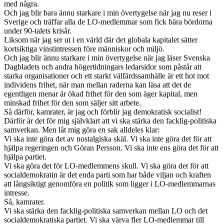
med några.
Och jag blir bara ännu starkare i min övertygelse när jag nu reser i
Sverige och träffar alla de LO-medlemmar som fick bära bördorna
under 90-talets krisår.
Liksom när jag ser ut i en värld där det globala kapitalet sätter
kortsiktiga vinstintressen före människor och miljö.
Och jag blir ännu starkare i min övertygelse när jag läser Svenska
Dagbladets och andra högertidningars ledarsidor som påstår att
starka organisationer och ett starkt välfärdssamhälle är ett hot mot
individens frihet, när man mellan raderna kan läsa att det de
egentligen menar är ökad frihet för den som äger kapital, men
minskad frihet för den som säljer sitt arbete.
Så därför, kamrater, är jag och förblir jag demokratisk socialist!
Därför är det för mig självklart att vi ska stärka den facklig-politiska
samverkan. Men låt mig göra en sak alldeles klar:
Vi ska inte göra det av nostalgiska skäl. Vi ska inte göra det för att
hjälpa regeringen och Göran Persson. Vi ska inte ens göra det för att
hjälpa partiet.
Vi ska göra det för LO-medlemmens skull. Vi ska göra det för att
socialdemokratin är det enda parti som har både viljan och kraften
att långsiktigt genomföra en politik som ligger i LO-medlemmarnas
intresse.
Så, kamrater.
Vi ska stärka den facklig-politiska samverkan mellan LO och det
socialdemokratiska partiet. Vi ska värva fler LO-medlemmar till