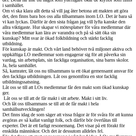
i samhället.
Om vi ska klara allt detta så vill jag åter betona att makten att göra
det, den finns bara hos oss alla tillsammans inom LO. Det är bara så
vi kan lyckas. Därför är den sista frågan jag vill lyfta kanske den
allra viktigaste. Hur skapar vi mötesplatser för våra medlemmar där
våra medlemmar kan lära av varandra och på så sätt öka sin
kunskap? Mitt svar är ökad folkbildning och stärkt facklig
utbildning.
För kunskap är makt. Och vårt land behöver två miljoner aktiva och
uppkäftiga LO medlemmar som engagerar sig för att påverka sin
vardag, sin arbetsplats, sin fackliga organisation, sina barns skolor.
Ja, hela samhället.
Så, kamrater, låt oss nu tillsammans ta ett ökat gemensamt ansvar för
den fackliga utbildningen. Låt oss genomföra en stor facklig
utbildningssatsning.
Låt oss se till att LOs medlemmar får den makt som ökad kunskap
ger.
Låt oss se till att de får makt i sitt arbete. Makt i sitt liv.
Och låt oss tillsammans se till att de får makt i hela
samhällsutvecklingen!
Det finns idag de som säger att vissa frågor är för svåra för att kunna
avgöras av så kallat vanligt folk, och därför bör överlåtas till
experter. Det är ett farligt resonemang. Det visar på ett förakt för
enskilda människor. Och det är dessutom alldeles fel.