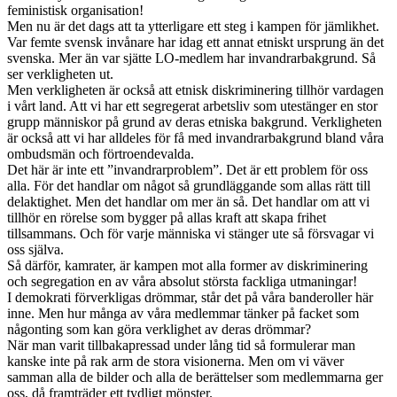
feministisk organisation!
Men nu är det dags att ta ytterligare ett steg i kampen för jämlikhet.
Var femte svensk invånare har idag ett annat etniskt ursprung än det
svenska. Mer än var sjätte LO-medlem har invandrarbakgrund. Så
ser verkligheten ut.
Men verkligheten är också att etnisk diskriminering tillhör vardagen
i vårt land. Att vi har ett segregerat arbetsliv som utestänger en stor
grupp människor på grund av deras etniska bakgrund. Verkligheten
är också att vi har alldeles för få med invandrarbakgrund bland våra
ombudsmän och förtroendevalda.
Det här är inte ett ”invandrarproblem”. Det är ett problem för oss
alla. För det handlar om något så grundläggande som allas rätt till
delaktighet. Men det handlar om mer än så. Det handlar om att vi
tillhör en rörelse som bygger på allas kraft att skapa frihet
tillsammans. Och för varje människa vi stänger ute så försvagar vi
oss själva.
Så därför, kamrater, är kampen mot alla former av diskriminering
och segregation en av våra absolut största fackliga utmaningar!
I demokrati förverkligas drömmar, står det på våra banderoller här
inne. Men hur många av våra medlemmar tänker på facket som
någonting som kan göra verklighet av deras drömmar?
När man varit tillbakapressad under lång tid så formulerar man
kanske inte på rak arm de stora visionerna. Men om vi väver
samman alla de bilder och alla de berättelser som medlemmarna ger
oss, då framträder ett tydligt mönster.