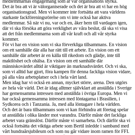
medlemmarnas engagemang som är vår organisations styrka.
Det är bra att vi är välorganiserade och det är bra att vi har en hög
organisationsgrad. Men vi kommer inte fortsätta att vara världens
starkaste fackföreningsrörelse om vi inte också har aktiva
medlemmar. Så när vi nu, var och en, åker hem till vardagen igen,
där vi ska försöka att göra verklighet av våra beslut, då ska vi visa
att det från medlemmarna som all vår kraft och all vår styrka
kommer.
För vi har en vision som vi ska förverkliga tillsammans. En vision
om ett samhälle där alla har rätt till ett arbete. En vision om ett
samhälle där arbetet är en källa till rikedom och glädje, inte till
maktlöshet och ohälsa. En vision om ett samhälle där
människovärdet alltid är viktigare än marknadsvärdet. Och vi ska,
som vi alltid har gjort, föra kampen för denna fackliga vision vidare,
på alla våra arbetsplatser och i hela vårt land.
Men idag har vi också en annan, mycket större, arena. Den utgörs
av hela vår värld. Det är idag alltmer självklart att anställda i Sverige
har gemensamma intressen med anställda i övriga Europa. Men vi
har också gemensamma intressen med löntagarna i Brasilien, i
Sydkorea och i Tanzania. Ja, med alla löntagare i hela världen.
Och det är bara tillsammans som vi kan förhindra att företag spelar
ut anställda i olika länder mot varandra. Därför måste det fackliga
arbetet vara gränslöst. Därför måste vi samarbeta. Och därför ska vi
också fortsätta det viktiga arbete som Bertil inledde i samband med
vårt hundraårsjubileum och som nu går vidare inom ramen för FFI.