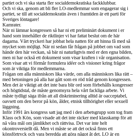
partiet och vi ska starta fler socialdemokratiska fackklubbar.
Och vi ska, genom att bli fler LO-medlemmar som engagerar sig i
partiet, se till att socialdemokratin även i framtiden är ett parti för
Sveriges löntagare!
Kamrater.
När ni lämnar kongressen så har ni ett preliminärt dokument i er
hand som innehåller de riktlinjer vi har fattat beslut om de här
dagarna. Vårt tryckeri har jobbat hela natten för att hinna få med så
mycket som möjligt. När ni sedan får frågan på jobbet om vad som
hände den här veckan, så bär ni naturligtvis med er den egna bilden,
men ni har också ett dokument som visar kraften i vår organisation.
Som visar att vi förmår formulera idéer och visioner kring frågor
som är viktiga för medlemmarna.
Frågan om alla människors lika värde, om alla människors lika rätt –
med betoningen på alla har gått som en röd tråd genom kongressen.
Men det är viktigt att det inte bara blir ord som förbehålls kongresser
och högtidstal, de måste genomsyra hela vårt fackliga arbete. Vi
måste tydligt säga ifrån att all diskriminering alltid är oacceptabel,
oavsett om den beror på kön, ålder, etnisk tillhörighet eller sexuell
läggning.
Inför 1991 års kongress satt jag med i den arbetsgrupp som tog fram
Klass och Kön, som visade att det inte räcker med klasskamp för att
nå våra mål om jämlikhet och rättvisa. Det var inte helt
okontroversiellt då. Men vi måste se att det också finns ett
könsförtryck och vara beredda att göra något åt det. LO är en