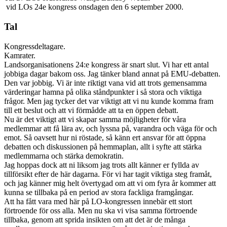
vid LOs 24e kongress onsdagen den 6 september 2000.
Tal
Kongressdeltagare.
Kamrater.
Landsorganisationens 24:e kongress är snart slut. Vi har ett antal
jobbiga dagar bakom oss. Jag tänker bland annat på EMU-debatten.
Den var jobbig. Vi är inte riktigt vana vid att trots gemensamma
värderingar hamna på olika ståndpunkter i så stora och viktiga
frågor. Men jag tycker det var viktigt att vi nu kunde komma fram
till ett beslut och att vi förmådde att ta en öppen debatt.
Nu är det viktigt att vi skapar samma möjligheter för våra
medlemmar att få lära av, och lyssna på, varandra och väga för och
emot. Så oavsett hur ni röstade, så känn ert ansvar för att öppna
debatten och diskussionen på hemmaplan, allt i syfte att stärka
medlemmarna och stärka demokratin.
Jag hoppas dock att ni liksom jag trots allt känner er fyllda av
tillförsikt efter de här dagarna. För vi har tagit viktiga steg framåt,
och jag känner mig helt övertygad om att vi om fyra år kommer att
kunna se tillbaka på en period av stora fackliga framgångar.
Att ha fått vara med här på LO-kongressen innebär ett stort
förtroende för oss alla. Men nu ska vi visa samma förtroende
tillbaka, genom att sprida insikten om att det är de många