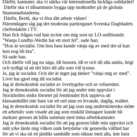
Därför, kamrater, ska vi stärka vår internationella fackliga solidaritet!
Därför ska vi tillsammans bygga upp motkrafter på de globala
finansmarknaderna.
Därför, Bertil, ska vi föra ditt arbete vidare!
Häromdagen såg jag det moderata partiorganet Svenska Dagbladets
chefredaktör i TV.
Han fick frågan vad han tyckte om mig som ny LO-ordförande.
”Wanja Lundby-Wedin har ett stort fel”, sade han.
”Hon är socialist. Om hon bara kunde vänja sig av med det så kan
hon nog bli bra”.
Så sade han.
Och därför vill jag nu säga, till honom, till er och till alla andra, högt
och tydligt så att det hörs till alla som vill lyssna.
Ja, jag är socialist. Och det är inget jag tänker ”vänja mig av med”.
Livet har gjort mig till socialist.
Jag är demokratisk socialist av övertygelse och av erfarenhet.
Jag är demokratisk socialist för att jag under min uppväxt i
Stockholms södra förorter på femtiotalet fick uppleva att
klassamhället inte bara var ett ord utan en levande, daglig, realitet.
Jag är demokratisk socialist för att jag som ung undersköterska mötte
ett arbetsliv som visade att jag som enskild löntagare kunde bli
starkare genom att hålla samman med mina arbetskamrater.
Jag är demokratisk socialist för att jag genom både min uppväxt och
mitt yrke lärde mig vilken unik betydelse vår generella välfärd har
för att vi ska nå ett jämlikt samhälle som räknar med alla, inte bara