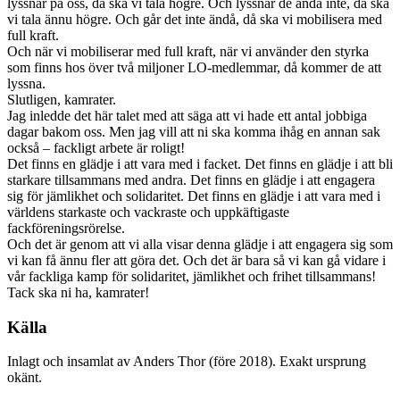
lyssnar på oss, då ska vi tala högre. Och lyssnar de ändå inte, då ska
vi tala ännu högre. Och går det inte ändå, då ska vi mobilisera med
full kraft.
Och när vi mobiliserar med full kraft, när vi använder den styrka
som finns hos över två miljoner LO-medlemmar, då kommer de att
lyssna.
Slutligen, kamrater.
Jag inledde det här talet med att säga att vi hade ett antal jobbiga
dagar bakom oss. Men jag vill att ni ska komma ihåg en annan sak
också – fackligt arbete är roligt!
Det finns en glädje i att vara med i facket. Det finns en glädje i att bli
starkare tillsammans med andra. Det finns en glädje i att engagera
sig för jämlikhet och solidaritet. Det finns en glädje i att vara med i
världens starkaste och vackraste och uppkäftigaste
fackföreningsrörelse.
Och det är genom att vi alla visar denna glädje i att engagera sig som
vi kan få ännu fler att göra det. Och det är bara så vi kan gå vidare i
vår fackliga kamp för solidaritet, jämlikhet och frihet tillsammans!
Tack ska ni ha, kamrater!
Källa
Inlagt och insamlat av Anders Thor (före 2018). Exakt ursprung
okänt.