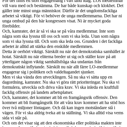
För det finns ett stort engagemang i vårt land idag. LOs medlemmar
vill vara med och bestämma. De har både kunskap och klokhet. Det
gäller inte minst unga människor. Därför är det ungdomsfackliga
arbetet så viktigt. För vi behöver de unga medlemmarna. Det har ni
unga ombud på den här kongressen visat. Ni är mycket goda
förebilder.
Och, kamrater, det är så vi ska se på våra medlemmar. Inte som
några som ska lyssna till oss och som vi ska leda. Utan som några
som vi ska lyssna till. Och som ska leda oss. Grunden i det fackliga
arbetet är alltid att stärka den enskilde medlemmen.
Detta är oerhört viktigt. Särskilt nu när det demokratiska samhället är
hotat. Särskilt nu när eliterna breder ut sig och ställer krav på att
ytterligare någon viktig samhällsfråga ska undantas från
demokratiskt inflytande. Särskilt nu när allt färre LO-medlemmar
engagerar sig i politiken och valdeltagandet sjunker.
Men vi ska vända den utvecklingen. Så nu ska vi sätta upp en
dagordning, kamrater. Nu ska vi göra rätt prioriteringar. Nu ska vi
formulera, utveckla och driva våra krav. Vi ska inleda en kraftfull
facklig offensiv på landets arbetsplatser.
Och, kamrater, det kommer att bli en framgångsrik offensiv. Den
kommer att bli framgångsrik för att våra krav kommer att ha stöd hos
över två miljoner löntagare. Och då kan ingen motståndare stå i
vägen. För vi ska aldrig tveka att ta ställning. Vi ska alltid visa vems
sida vi står på.
Och om det visar sig att den ekonomiska eller politiska makten inte