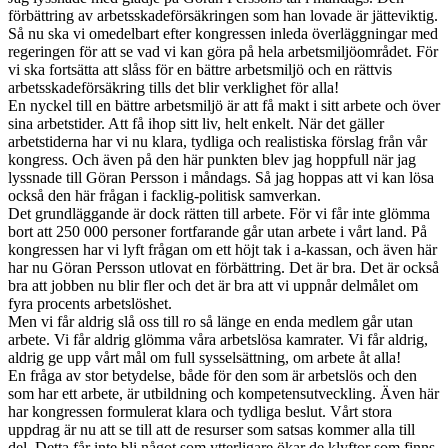
förbättring av arbetsskadeförsäkringen som han lovade är jätteviktig.
Så nu ska vi omedelbart efter kongressen inleda överläggningar med
regeringen för att se vad vi kan göra på hela arbetsmiljöområdet. För
vi ska fortsätta att slåss för en bättre arbetsmiljö och en rättvis
arbetsskadeförsäkring tills det blir verklighet för alla!
En nyckel till en bättre arbetsmiljö är att få makt i sitt arbete och över
sina arbetstider. Att få ihop sitt liv, helt enkelt. När det gäller
arbetstiderna har vi nu klara, tydliga och realistiska förslag från vår
kongress. Och även på den här punkten blev jag hoppfull när jag
lyssnade till Göran Persson i måndags. Så jag hoppas att vi kan lösa
också den här frågan i facklig-politisk samverkan.
Det grundläggande är dock rätten till arbete. För vi får inte glömma
bort att 250 000 personer fortfarande går utan arbete i vårt land. På
kongressen har vi lyft frågan om ett höjt tak i a-kassan, och även här
har nu Göran Persson utlovat en förbättring. Det är bra. Det är också
bra att jobben nu blir fler och det är bra att vi uppnår delmålet om
fyra procents arbetslöshet.
Men vi får aldrig slå oss till ro så länge en enda medlem går utan
arbete. Vi får aldrig glömma våra arbetslösa kamrater. Vi får aldrig,
aldrig ge upp vårt mål om full sysselsättning, om arbete åt alla!
En fråga av stor betydelse, både för den som är arbetslös och den
som har ett arbete, är utbildning och kompetensutveckling. Även här
har kongressen formulerat klara och tydliga beslut. Vårt stora
uppdrag är nu att se till att de resurser som satsas kommer alla till
del. Detta får inte bli något som ytterligare ökar de klyftor som finns