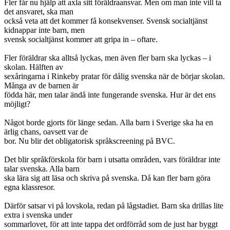
Fler får nu hjälp att axla sitt föräldraansvar. Men om man inte vill ta
det ansvaret, ska man
också veta att det kommer få konsekvenser. Svensk socialtjänst
kidnappar inte barn, men
svensk socialtjänst kommer att gripa in – oftare.
Fler föräldrar ska alltså lyckas, men även fler barn ska lyckas – i
skolan. Hälften av
sexåringarna i Rinkeby pratar för dålig svenska när de börjar skolan.
Många av de barnen är
födda här, men talar ändå inte fungerande svenska. Hur är det ens
möjligt?
Något borde gjorts för länge sedan. Alla barn i Sverige ska ha en
ärlig chans, oavsett var de
bor. Nu blir det obligatorisk språkscreening på BVC.
Det blir språkförskola för barn i utsatta områden, vars föräldrar inte
talar svenska. Alla barn
ska lära sig att läsa och skriva på svenska. Då kan fler barn göra
egna klassresor.
Därför satsar vi på lovskola, redan på lågstadiet. Barn ska drillas lite
extra i svenska under
sommarlovet, för att inte tappa det ordförråd som de just har byggt