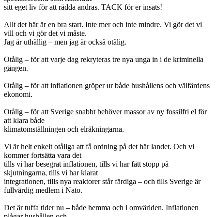
sitt eget liv för att rädda andras. TACK för er insats!
Allt det här är en bra start. Inte mer och inte mindre. Vi gör det vi
vill och vi gör det vi måste.
Jag är uthållig – men jag är också otålig.
Otålig – för att varje dag rekryteras tre nya unga in i de kriminella
gängen.
Otålig – för att inflationen gröper ur både hushållens och välfärdens
ekonomi.
Otålig – för att Sverige snabbt behöver massor av ny fossilfri el för
att klara både
klimatomställningen och elräkningarna.
Vi är helt enkelt otåliga att få ordning på det här landet. Och vi
kommer fortsätta vara det
tills vi har besegrat inflationen, tills vi har fått stopp på
skjutningarna, tills vi har klarat
integrationen, tills nya reaktorer står färdiga – och tills Sverige är
fullvärdig medlem i Nato.
Det är tuffa tider nu – både hemma och i omvärlden. Inflationen
plågar hushållen och