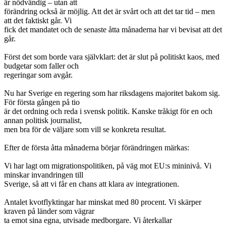
är nödvändig – utan att
förändring också är möjlig. Att det är svårt och att det tar tid – men
att det faktiskt går. Vi
fick det mandatet och de senaste åtta månaderna har vi bevisat att det
går.
Först det som borde vara självklart: det är slut på politiskt kaos, med
budgetar som faller och
regeringar som avgår.
Nu har Sverige en regering som har riksdagens majoritet bakom sig.
För första gången på tio
är det ordning och reda i svensk politik. Kanske tråkigt för en och
annan politisk journalist,
men bra för de väljare som vill se konkreta resultat.
Efter de första åtta månaderna börjar förändringen märkas:
Vi har lagt om migrationspolitiken, på väg mot EU:s mininivå. Vi
minskar invandringen till
Sverige, så att vi får en chans att klara av integrationen.
Antalet kvotflyktingar har minskat med 80 procent. Vi skärper
kraven på länder som vägrar
ta emot sina egna, utvisade medborgare. Vi återkallar