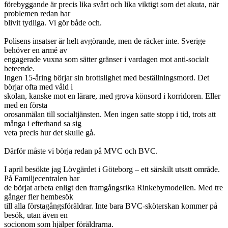
förebyggande är precis lika svårt och lika viktigt som det akuta, när
problemen redan har
blivit tydliga. Vi gör både och.
Polisens insatser är helt avgörande, men de räcker inte. Sverige
behöver en armé av
engagerade vuxna som sätter gränser i vardagen mot anti-socialt
beteende.
Ingen 15-åring börjar sin brottslighet med beställningsmord. Det
börjar ofta med våld i
skolan, kanske mot en lärare, med grova könsord i korridoren. Eller
med en första
orosanmälan till socialtjänsten. Men ingen satte stopp i tid, trots att
många i efterhand sa sig
veta precis hur det skulle gå.
Därför måste vi börja redan på MVC och BVC.
I april besökte jag Lövgärdet i Göteborg – ett särskilt utsatt område.
På Familjecentralen har
de börjat arbeta enligt den framgångsrika Rinkebymodellen. Med tre
gånger fler hembesök
till alla förstagångsföräldrar. Inte bara BVC-sköterskan kommer på
besök, utan även en
socionom som hjälper föräldrarna.