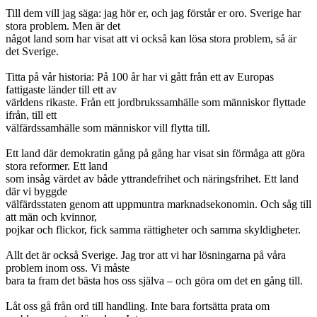
Till dem vill jag säga: jag hör er, och jag förstår er oro. Sverige har
stora problem. Men är det
något land som har visat att vi också kan lösa stora problem, så är
det Sverige.
Titta på vår historia: På 100 år har vi gått från ett av Europas
fattigaste länder till ett av
världens rikaste. Från ett jordbrukssamhälle som människor flyttade
ifrån, till ett
välfärdssamhälle som människor vill flytta till.
Ett land där demokratin gång på gång har visat sin förmåga att göra
stora reformer. Ett land
som insåg värdet av både yttrandefrihet och näringsfrihet. Ett land
där vi byggde
välfärdsstaten genom att uppmuntra marknadsekonomin. Och såg till
att män och kvinnor,
pojkar och flickor, fick samma rättigheter och samma skyldigheter.
Allt det är också Sverige. Jag tror att vi har lösningarna på våra
problem inom oss. Vi måste
bara ta fram det bästa hos oss själva – och göra om det en gång till.
Låt oss gå från ord till handling. Inte bara fortsätta prata om