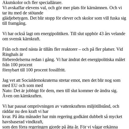
Akutskolor och fler speciallärare.
Vi avskaffar elevens val, och gör mer plats för kärnämnen. Och vi
tar itu med de stötande
glädjebetygen. Det blir stopp för elever och skolor som vill fuska sig
till framgång.
Vi har också lagt om energipolitiken. Till slut upphör 43 års velande
om svensk kärnkraft.
Från och med nästa år tillåts fler reaktorer – och på fler platser. Vid
Ringhals är
förberedelserna redan i gång. Vi har ändrat det energipolitiska målet
från 100 procent
förnybart till 100 procent fossilfritt.
Jag vet att Socialdemokraterna stretar emot, men det blir nog som
med EU och som med
Nato: Det är jobbigt för dem, men till slut kommer de ändra sig.
Även om kärnkraften.
Vi har pausat omprövningen av vattenkraftens miljötillstånd, och
räddar nu den kraft vi har
kvar. På åtta månader har min regering godkänt dubbelt så mycket
havsbaserad vindkraft,
som den förra regeringen gjorde på åtta år. För vi vågar erkänna