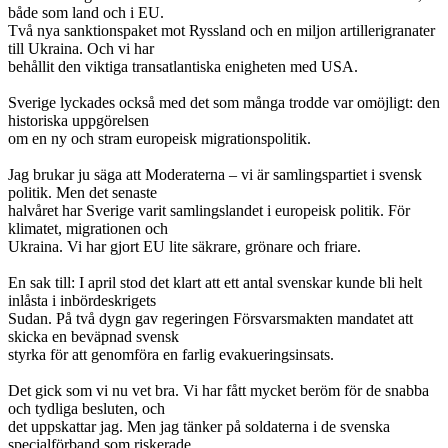
både som land och i EU.
Två nya sanktionspaket mot Ryssland och en miljon artillerigranater
till Ukraina. Och vi har
behållit den viktiga transatlantiska enigheten med USA.
Sverige lyckades också med det som många trodde var omöjligt: den
historiska uppgörelsen
om en ny och stram europeisk migrationspolitik.
Jag brukar ju säga att Moderaterna – vi är samlingspartiet i svensk
politik. Men det senaste
halvåret har Sverige varit samlingslandet i europeisk politik. För
klimatet, migrationen och
Ukraina. Vi har gjort EU lite säkrare, grönare och friare.
En sak till: I april stod det klart att ett antal svenskar kunde bli helt
inlåsta i inbördeskrigets
Sudan. På två dygn gav regeringen Försvarsmakten mandatet att
skicka en beväpnad svensk
styrka för att genomföra en farlig evakueringsinsats.
Det gick som vi nu vet bra. Vi har fått mycket beröm för de snabba
och tydliga besluten, och
det uppskattar jag. Men jag tänker på soldaterna i de svenska
specialförband som riskerade