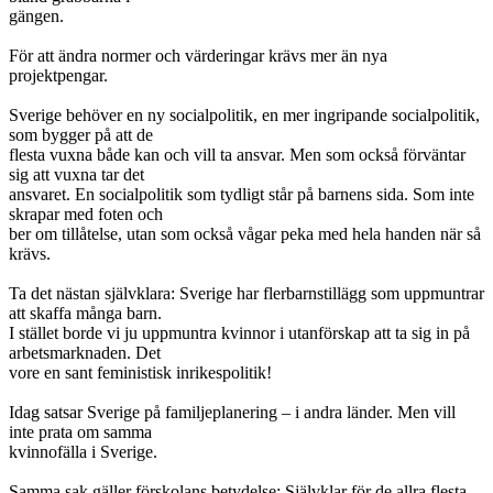
gängen.
För att ändra normer och värderingar krävs mer än nya
projektpengar.
Sverige behöver en ny socialpolitik, en mer ingripande socialpolitik,
som bygger på att de
flesta vuxna både kan och vill ta ansvar. Men som också förväntar
sig att vuxna tar det
ansvaret. En socialpolitik som tydligt står på barnens sida. Som inte
skrapar med foten och
ber om tillåtelse, utan som också vågar peka med hela handen när så
krävs.
Ta det nästan självklara: Sverige har flerbarnstillägg som uppmuntrar
att skaffa många barn.
I stället borde vi ju uppmuntra kvinnor i utanförskap att ta sig in på
arbetsmarknaden. Det
vore en sant feministisk inrikespolitik!
Idag satsar Sverige på familjeplanering – i andra länder. Men vill
inte prata om samma
kvinnofälla i Sverige.
Samma sak gäller förskolans betydelse: Självklar för de allra flesta