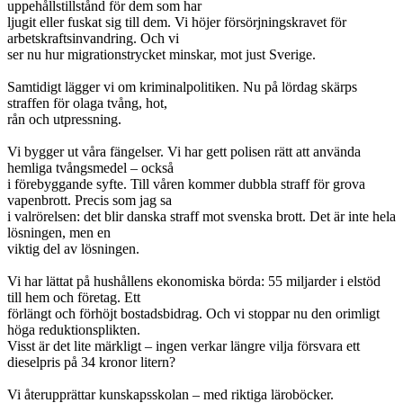
uppehållstillstånd för dem som har
ljugit eller fuskat sig till dem. Vi höjer försörjningskravet för
arbetskraftsinvandring. Och vi
ser nu hur migrationstrycket minskar, mot just Sverige.
Samtidigt lägger vi om kriminalpolitiken. Nu på lördag skärps
straffen för olaga tvång, hot,
rån och utpressning.
Vi bygger ut våra fängelser. Vi har gett polisen rätt att använda
hemliga tvångsmedel – också
i förebyggande syfte. Till våren kommer dubbla straff för grova
vapenbrott. Precis som jag sa
i valrörelsen: det blir danska straff mot svenska brott. Det är inte hela
lösningen, men en
viktig del av lösningen.
Vi har lättat på hushållens ekonomiska börda: 55 miljarder i elstöd
till hem och företag. Ett
förlängt och förhöjt bostadsbidrag. Och vi stoppar nu den orimligt
höga reduktionsplikten.
Visst är det lite märkligt – ingen verkar längre vilja försvara ett
dieselpris på 34 kronor litern?
Vi återupprättar kunskapsskolan – med riktiga läroböcker.