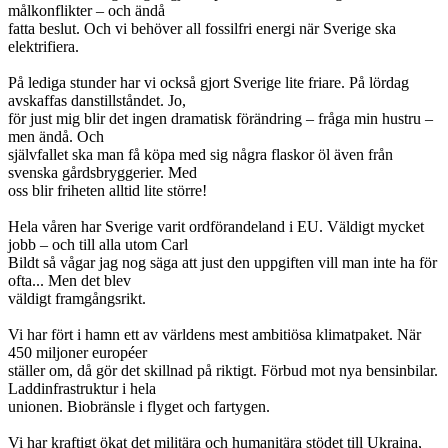
målkonflikter – och ändå
fatta beslut. Och vi behöver all fossilfri energi när Sverige ska
elektrifiera.
På lediga stunder har vi också gjort Sverige lite friare. På lördag
avskaffas danstillståndet. Jo,
för just mig blir det ingen dramatisk förändring – fråga min hustru –
men ändå. Och
självfallet ska man få köpa med sig några flaskor öl även från
svenska gårdsbryggerier. Med
oss blir friheten alltid lite större!
Hela våren har Sverige varit ordförandeland i EU. Väldigt mycket
jobb – och till alla utom Carl
Bildt så vågar jag nog säga att just den uppgiften vill man inte ha för
ofta... Men det blev
väldigt framgångsrikt.
Vi har fört i hamn ett av världens mest ambitiösa klimatpaket. När
450 miljoner européer
ställer om, då gör det skillnad på riktigt. Förbud mot nya bensinbilar.
Laddinfrastruktur i hela
unionen. Biobränsle i flyget och fartygen.
Vi har kraftigt ökat det militära och humanitära stödet till Ukraina,