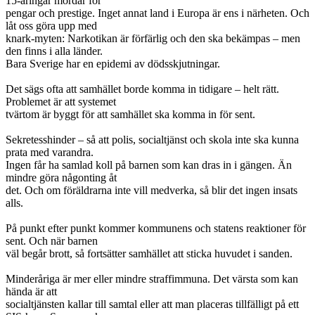
15-åringar mördar för
pengar och prestige. Inget annat land i Europa är ens i närheten. Och
låt oss göra upp med
knark-myten: Narkotikan är förfärlig och den ska bekämpas – men
den finns i alla länder.
Bara Sverige har en epidemi av dödsskjutningar.
Det sägs ofta att samhället borde komma in tidigare – helt rätt.
Problemet är att systemet
tvärtom är byggt för att samhället ska komma in för sent.
Sekretesshinder – så att polis, socialtjänst och skola inte ska kunna
prata med varandra.
Ingen får ha samlad koll på barnen som kan dras in i gängen. Än
mindre göra någonting åt
det. Och om föräldrarna inte vill medverka, så blir det ingen insats
alls.
På punkt efter punkt kommer kommunens och statens reaktioner för
sent. Och när barnen
väl begår brott, så fortsätter samhället att sticka huvudet i sanden.
Minderåriga är mer eller mindre straffimmuna. Det värsta som kan
hända är att
socialtjänsten kallar till samtal eller att man placeras tillfälligt på ett