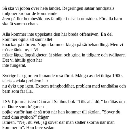
Så ska vi jobba över hela landet. Regeringen satsar hundratals
miljoner kronor de kommande
åren på fler hembesök hos familjer i utsatta områden. För alla barn
ska få samma chans.
Alla kommer inte uppskatta den här breda offensiven. En del
kommer ogilla att samhället
knackar på dörren. Några kommer klaga på särbehandling. Men vi
måste tänka nytt. Vi
måste lägga ängsligheten åt sidan och gripa in tidigare och tydligare.
Det vi hittills gjort har
inte fungerat.
Sverige har gjort en liknande resa förut. Många av det tidiga 1900-
talets sociala problem har
nu dykt upp igen. Extrem trångboddhet, problem med tandhälsa och
barn som far illa.
I SVT-journalisten Diamant Salihus bok ”Tills alla dör” berättas om
en lärare som frågar en
pojke varför han är så trött när han kommer till skolan. ”Sover du
med dina syskon?” frågar
läraren. ”Nej, du vet, jag sover där man ställer skorna när man
kommer in”. Han blev sedan