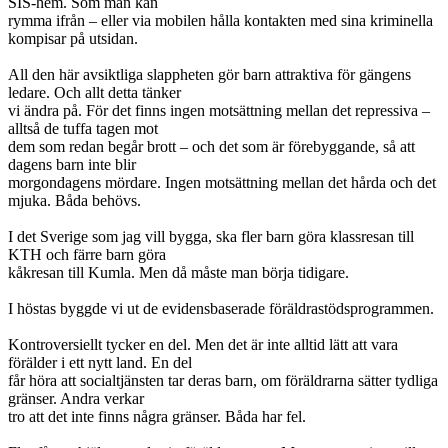
SIS-hem. Som man kan
rymma ifrån – eller via mobilen hålla kontakten med sina kriminella
kompisar på utsidan.
All den här avsiktliga slappheten gör barn attraktiva för gängens
ledare. Och allt detta tänker
vi ändra på. För det finns ingen motsättning mellan det repressiva –
alltså de tuffa tagen mot
dem som redan begår brott – och det som är förebyggande, så att
dagens barn inte blir
morgondagens mördare. Ingen motsättning mellan det hårda och det
mjuka. Båda behövs.
I det Sverige som jag vill bygga, ska fler barn göra klassresan till
KTH och färre barn göra
kåkresan till Kumla. Men då måste man börja tidigare.
I höstas byggde vi ut de evidensbaserade föräldrastödsprogrammen.
Kontroversiellt tycker en del. Men det är inte alltid lätt att vara
förälder i ett nytt land. En del
får höra att socialtjänsten tar deras barn, om föräldrarna sätter tydliga
gränser. Andra verkar
tro att det inte finns några gränser. Båda har fel.