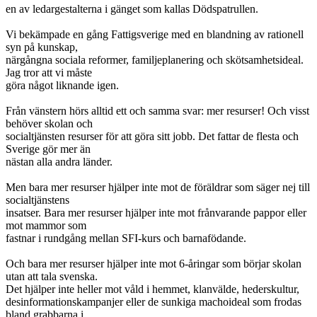
en av ledargestalterna i gänget som kallas Dödspatrullen.
Vi bekämpade en gång Fattigsverige med en blandning av rationell
syn på kunskap,
närgångna sociala reformer, familjeplanering och skötsamhetsideal.
Jag tror att vi måste
göra något liknande igen.
Från vänstern hörs alltid ett och samma svar: mer resurser! Och visst
behöver skolan och
socialtjänsten resurser för att göra sitt jobb. Det fattar de flesta och
Sverige gör mer än
nästan alla andra länder.
Men bara mer resurser hjälper inte mot de föräldrar som säger nej till
socialtjänstens
insatser. Bara mer resurser hjälper inte mot frånvarande pappor eller
mot mammor som
fastnar i rundgång mellan SFI-kurs och barnafödande.
Och bara mer resurser hjälper inte mot 6-åringar som börjar skolan
utan att tala svenska.
Det hjälper inte heller mot våld i hemmet, klanvälde, hederskultur,
desinformationskampanjer eller de sunkiga machoideal som frodas
bland grabbarna i