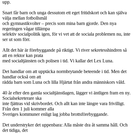
upp.
Snart får barn och unga dessutom ett eget fritidskort och kan själva
välja mellan fotbollsmål
och gymnastikvolter – precis som mina barn gjorde. Den nya
regeringen vågar tillämpa
selektiv socialpolitik igen, för vi vet att de sociala problemen nu, inte
ser ut som förr.
Allt det här är förebyggande på riktigt. Vi river sekretesshindren så
att en rektor kan prata
med socialtjänsten och polisen i tid. Vi kallar det Lex Luna.
Det handlar om att upptäcka normbrytande beteende i tid. Men det
handlar också om att
rädda barn som Luna och lilla Hjärtat från andra människors våld.
40 år efter den gamla socialtjänstlagen, lägger vi äntligen fram en ny.
Socialsekreterare ska
inte fjättras vid skrivbordet. Och allt kan inte längre vara frivilligt.
Från den 1 juli kommer alla
Sveriges kommuner enligt lag jobba brottsförebyggande.
Det understryker det uppenbara: Alla måste dra åt samma håll. Och
det tidiga, det