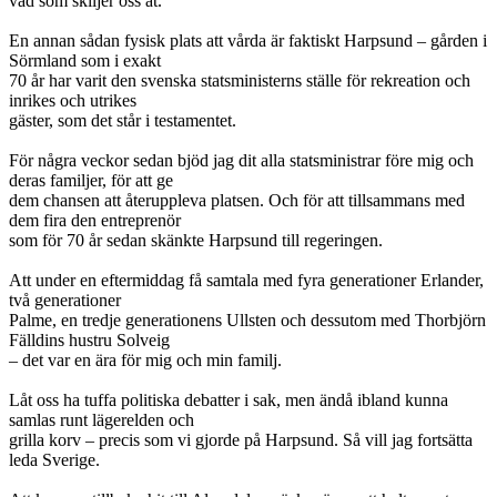
vad som skiljer oss åt.
En annan sådan fysisk plats att vårda är faktiskt Harpsund – gården i
Sörmland som i exakt
70 år har varit den svenska statsministerns ställe för rekreation och
inrikes och utrikes
gäster, som det står i testamentet.
För några veckor sedan bjöd jag dit alla statsministrar före mig och
deras familjer, för att ge
dem chansen att återuppleva platsen. Och för att tillsammans med
dem fira den entreprenör
som för 70 år sedan skänkte Harpsund till regeringen.
Att under en eftermiddag få samtala med fyra generationer Erlander,
två generationer
Palme, en tredje generationens Ullsten och dessutom med Thorbjörn
Fälldins hustru Solveig
– det var en ära för mig och min familj.
Låt oss ha tuffa politiska debatter i sak, men ändå ibland kunna
samlas runt lägerelden och
grilla korv – precis som vi gjorde på Harpsund. Så vill jag fortsätta
leda Sverige.