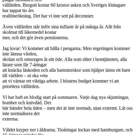
välfärden. Bregott kostar 60 kronor asken och Sveriges löntagare
har tappat tio års
reallöneökning. Det har vi inte sett på decennier.
Även välfärden står inför sina tuffaste år på många år. Allt från
skolmat till läkemedel kostar
mer, och det gör även pensionerna.
Jag lovar: Vi kommer att hålla i pengarna. Men regeringen kommer
inte lämna vården,
skolan och omsorgen åt sitt öde. Alla som sliter i hemtjänsten, alla
lärare som får 7-åringar
att knäcka läskoden och alla barnmorskor som hjälper ännu ett barn
till världen – ni ska veta
att vi värnar ert viktiga arbete. I höstens budget kommer vi att
prioritera välfärden.
Vi har haft en blodig start på sommaren. Varje dag nya skjutningar,
bomber och knivdåd. Det
här händer hela tiden – men det är inte normalt, utan extremt. Låt oss
inte normalisera det
extrema.
Våldet kryper ner i åldrarna. Tioåringar lockas med hamburgare, och