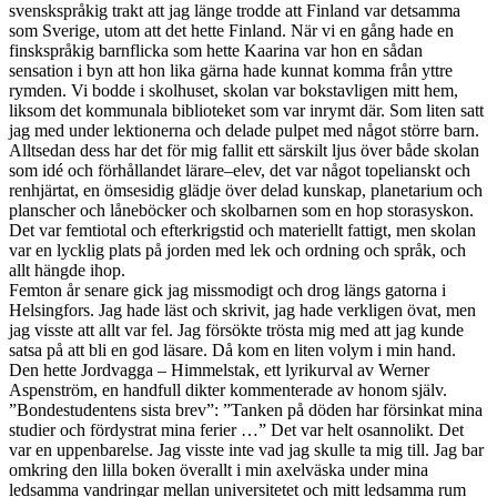
svenskspråkig trakt att jag länge trodde att Finland var detsamma
som Sverige, utom att det hette Finland. När vi en gång hade en
finskspråkig barnflicka som hette Kaarina var hon en sådan
sensation i byn att hon lika gärna hade kunnat komma från yttre
rymden. Vi bodde i skolhuset, skolan var bokstavligen mitt hem,
liksom det kommunala biblioteket som var inrymt där. Som liten satt
jag med under lektionerna och delade pulpet med något större barn.
Alltsedan dess har det för mig fallit ett särskilt ljus över både skolan
som idé och förhållandet lärare–elev, det var något topelianskt och
renhjärtat, en ömsesidig glädje över delad kunskap, planetarium och
planscher och låneböcker och skolbarnen som en hop storasyskon.
Det var femtiotal och efterkrigstid och materiellt fattigt, men skolan
var en lycklig plats på jorden med lek och ordning och språk, och
allt hängde ihop.
Femton år senare gick jag missmodigt och drog längs gatorna i
Helsingfors. Jag hade läst och skrivit, jag hade verkligen övat, men
jag visste att allt var fel. Jag försökte trösta mig med att jag kunde
satsa på att bli en god läsare. Då kom en liten volym i min hand.
Den hette Jordvagga – Himmelstak, ett lyrikurval av Werner
Aspenström, en handfull dikter kommenterade av honom själv.
”Bondestudentens sista brev”: ”Tanken på döden har försinkat mina
studier och fördystrat mina ferier …” Det var helt osannolikt. Det
var en uppenbarelse. Jag visste inte vad jag skulle ta mig till. Jag bar
omkring den lilla boken överallt i min axelväska under mina
ledsamma vandringar mellan universitetet och mitt ledsamma rum