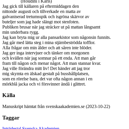
(Houdini i Karis)
Jag gick till källaren på eftermiddagen den
nittonde augusti och tillverkade en matta av
galvaniserad tretumsspik och isgröna skärvor av
buteljer som jag hade slängt mot stenfoten.
Publiken brusar när jag sträcker ut på mattan långsamt
min underbara rygg.
Jag kan bryta mig ur alla pansarkistor som någonsin funnits.
Jag går med lätta steg i mina stjärnbeströdda tofflor.
Alla frågar om min ålder och att såren inte blöder.
Jag ger inga intervjuer och tänker om morgonen
och kvällen när jag somnar på ett enda. Att man går
fram till någon och menar något. Att man stannar kvar.
Jag ville förändra mitt liv! Det händer att jag tror
mig skymta en älskad gestalt på busshållplatsen,
som en rörelse bara, det var ofta någon annan i en
mörkblå jacka och vi försvinner ändå i glittret.
Källa
Manuskript hämtat från svenskaakademien.se (2023-10-22)
Taggar
Inträdestal
Svenska Akademien