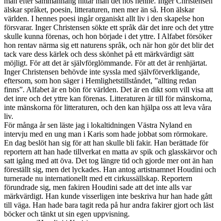
man efter sammanhang hittar man det hos henne. Inger Christensen
älskar språket, poesin, litteraturen, men mer än så. Hon älskar
världen. I hennes poesi ingår organiskt allt liv i den skapelse hon
försvarar. Inger Christensen sökte ett språk där det inre och det yttre
skulle kunna förenas, och hon började i det yttre. I Alfabet försöker
hon rentav närma sig ett naturens språk, och när hon gör det blir det
tack vare dess kärlek och dess skönhet på ett märkvärdigt sätt
möjligt. För att det är självförglömmande. För att det är renhjärtat.
Inger Christensen behövde inte syssla med självförverkligande,
eftersom, som hon säger i Hemlighetstillståndet, ”allting redan
finns”. Alfabet är en bön för världen. Det är en dikt som vill visa att
det inre och det yttre kan förenas. Litteraturen är till för mänskorna,
inte mänskorna för litteraturen, och den kan hjälpa oss att leva våra
liv.
För många år sen läste jag i lokaltidningen Västra Nyland en
intervju med en ung man i Karis som hade jobbat som rörmokare.
En dag beslöt han sig för att han skulle bli fakir. Han berättade för
reportern att han hade tillverkat en matta av spik och glasskärvor och
satt igång med att öva. Det tog längre tid och gjorde mer ont än han
föreställt sig, men det lyckades. Han antog artistnamnet Houdini och
turnerade nu internationellt med ett cirkussällskap. Reportern
förundrade sig, men fakiren Houdini sade att det inte alls var
märkvärdigt. Han kunde visserligen inte beskriva hur han hade gått
till väga. Han hade bara tagit reda på hur andra fakirer gjort och läst
böcker och tänkt ut sin egen uppvisning.