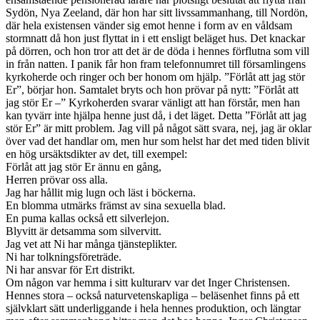
Sydön, Nya Zeeland, där hon har sitt livssammanhang, till Nordön,
där hela existensen vänder sig emot henne i form av en våldsam
stormnatt då hon just flyttat in i ett ensligt beläget hus. Det knackar
på dörren, och hon tror att det är de döda i hennes förflutna som vill
in från natten. I panik får hon fram telefonnumret till församlingens
kyrkoherde och ringer och ber honom om hjälp. ”Förlåt att jag stör
Er”, börjar hon. Samtalet bryts och hon prövar på nytt: ”Förlåt att
jag stör Er –” Kyrkoherden svarar vänligt att han förstår, men han
kan tyvärr inte hjälpa henne just då, i det läget. Detta ”Förlåt att jag
stör Er” är mitt problem. Jag vill på något sätt svara, nej, jag är oklar
över vad det handlar om, men hur som helst har det med tiden blivit
en hög ursäktsdikter av det, till exempel:
Förlåt att jag stör Er ännu en gång,
Herren prövar oss alla.
Jag har hållit mig lugn och läst i böckerna.
En blomma utmärks främst av sina sexuella blad.
En puma kallas också ett silverlejon.
Blyvitt är detsamma som silvervitt.
Jag vet att Ni har många tjänsteplikter.
Ni har tolkningsföreträde.
Ni har ansvar för Ert distrikt.
Om någon var hemma i sitt kulturarv var det Inger Christensen.
Hennes stora – också naturvetenskapliga – beläsenhet finns på ett
självklart sätt underliggande i hela hennes produktion, och längtar