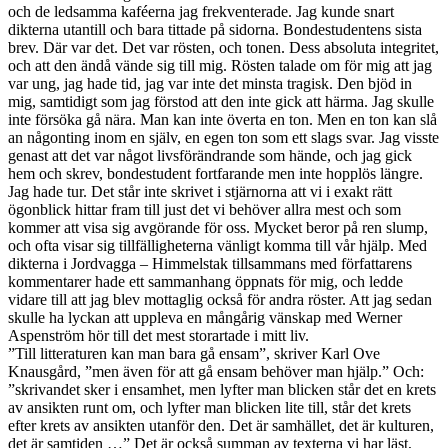
och de ledsamma kaféerna jag frekventerade. Jag kunde snart
dikterna utantill och bara tittade på sidorna. Bondestudentens sista
brev. Där var det. Det var rösten, och tonen. Dess absoluta integritet,
och att den ändå vände sig till mig. Rösten talade om för mig att jag
var ung, jag hade tid, jag var inte det minsta tragisk. Den bjöd in
mig, samtidigt som jag förstod att den inte gick att härma. Jag skulle
inte försöka gå nära. Man kan inte överta en ton. Men en ton kan slå
an någonting inom en själv, en egen ton som ett slags svar. Jag visste
genast att det var något livsförändrande som hände, och jag gick
hem och skrev, bondestudent fortfarande men inte hopplös längre.
Jag hade tur. Det står inte skrivet i stjärnorna att vi i exakt rätt
ögonblick hittar fram till just det vi behöver allra mest och som
kommer att visa sig avgörande för oss. Mycket beror på ren slump,
och ofta visar sig tillfälligheterna vänligt komma till vår hjälp. Med
dikterna i Jordvagga – Himmelstak tillsammans med författarens
kommentarer hade ett sammanhang öppnats för mig, och ledde
vidare till att jag blev mottaglig också för andra röster. Att jag sedan
skulle ha lyckan att uppleva en mångårig vänskap med Werner
Aspenström hör till det mest storartade i mitt liv.
”Till litteraturen kan man bara gå ensam”, skriver Karl Ove
Knausgård, ”men även för att gå ensam behöver man hjälp.” Och:
”skrivandet sker i ensamhet, men lyfter man blicken står det en krets
av ansikten runt om, och lyfter man blicken lite till, står det krets
efter krets av ansikten utanför den. Det är samhället, det är kulturen,
det är samtiden …” Det är också summan av texterna vi har läst,