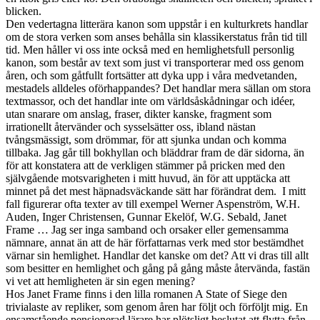
blicken.
Den vedertagna litterära kanon som uppstår i en kulturkrets handlar
om de stora verken som anses behålla sin klassikerstatus från tid till
tid. Men håller vi oss inte också med en hemlighetsfull personlig
kanon, som består av text som just vi transporterar med oss genom
åren, och som gåtfullt fortsätter att dyka upp i våra medvetanden,
mestadels alldeles oförhappandes? Det handlar mera sällan om stora
textmassor, och det handlar inte om världsåskådningar och idéer,
utan snarare om anslag, fraser, dikter kanske, fragment som
irrationellt återvänder och sysselsätter oss, ibland nästan
tvångsmässigt, som drömmar, för att sjunka undan och komma
tillbaka. Jag går till bokhyllan och bläddrar fram de där sidorna, än
för att konstatera att de verkligen stämmer på pricken med den
självgående motsvarigheten i mitt huvud, än för att upptäcka att
minnet på det mest häpnadsväckande sätt har förändrat dem. I mitt
fall figurerar ofta texter av till exempel Werner Aspenström, W.H.
Auden, Inger Christensen, Gunnar Ekelöf, W.G. Sebald, Janet
Frame … Jag ser inga samband och orsaker eller gemensamma
nämnare, annat än att de här författarnas verk med stor bestämdhet
värnar sin hemlighet. Handlar det kanske om det? Att vi dras till allt
som besitter en hemlighet och gång på gång måste återvända, fastän
vi vet att hemligheten är sin egen mening?
Hos Janet Frame finns i den lilla romanen A State of Siege den
trivialaste av repliker, som genom åren har följt och förföljt mig. En
ensamstående pensionerad lärare har plötsligt beslutat att flytta från