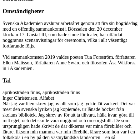
Omständigheter
Svenska Akademien avslutar arbetsåret genom att fira sin högtidsdag
med en offentlig sammankomst i Börssalen den 20 december
klockan 17. Gustaf III, som hade sinne för teater, har utfärdat
noggranna scenanvisningar för ceremonin, vilka i allt väsentligt
fortfarande följs.
Vid sammankomsten 2019 valdes poeten Tua Forsström, författaren
Ellen Mattsson, författaren Anne Swärd och filosofen Åsa Wikforss,
in i Akademien.
Tal
aprikosträden finns, aprikosträden finns
Inger Christensen, Alfabet
När jag var liten skrev jag av allt som jag tyckte lät vackert. Det var
mest den svenska lyriken jag kopierade, ur lånade böcker från
skolans bibliotek. Jag skrev av för att ta tillvara, hålla kvar, göra till
mitt eget, och det skulle vara noggrant och omsorgsfullt. De som
ursprungligen hade skrivit de där dikterna var mina förebilder och
lärare, liksom min mamma var min förebild, lärare som hon var i en
folkskola i en by på den västnyländska landsorten – en så