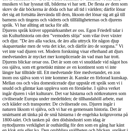
musiken vi har lyssnat till, bilderna vi har sett. De flesta av dem som
skrev de där böckerna är döda och har all tid i världen; därför lönar
det sig att fortsätta återvända till dem, liksom det lönar sig att gå till
barnens och tingens och vädrets och tillfälligheternas och djurens
språk. Vi har allting att tacka för allt.
Djurens språk kräver uppmärksamhet av oss. Egon Friedell talar i
sin Kulturhistoria om den ”vemodets slöja” som vilar över växter
och djur. ”De äro alla vackra, de äro alla uttryck för någon djup
skaparetanke men de veta det icke, och därför äro de sorgsna.” Vi
vet inte vad djuren vet. Modern forskning visar efterhand att djurs
medvetanden är mycket mer komplicerade än vad man har trott.
Djurens blickar oroar oss. Det är som om vi snuddade vid något hos
oss själva, som ett genetiskt minne av en kontinent som vi inte
längre har tillträde till. Ett medvetande före medvetandet, en zon
inom oss själva som vi inte kommer åt. Kanske en förlorad kunskap.
Mellan oss och våra domesticerade djur uppstår ett språk som vi i
snudd och glimtar kan uppleva som en förståelse. I själva verket
ingår djuren i vårt kulturarv. Det var hästarna och nötkreaturen som
civiliserade Europa under medeltiden; de tillhandahöll arbete, mat
och kläder och transporter. De civiliserade oss. Djuren ingår i
naturen liksom vi själva, och vi har en gemensam historia. Det är
smärtsamt att tänka på de små hästarna i de engelska kolgruvorna på
1800-talet. Och tanken på den dödsindustri som idag är
nyttodjurens verklighet är outhärdlig för den som en gång har känt
en klok gris eller ko. Den orubbliga snällheten och blicken, språket i