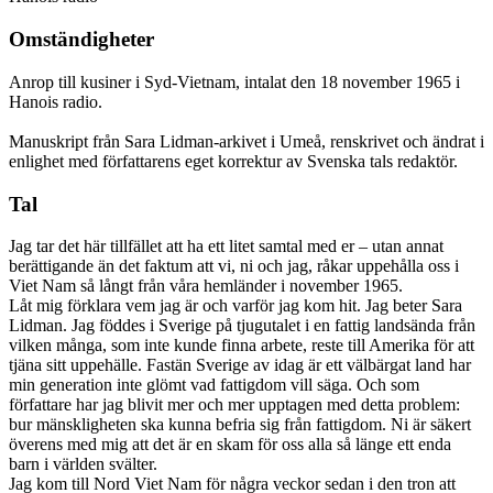
Omständigheter
Anrop till kusiner i Syd-Vietnam, intalat den 18 november 1965 i
Hanois radio.
Manuskript från Sara Lidman-arkivet i Umeå, renskrivet och ändrat i
enlighet med författarens eget korrektur av Svenska tals redaktör.
Tal
Jag tar det här tillfället att ha ett litet samtal med er – utan annat
berättigande än det faktum att vi, ni och jag, råkar uppehålla oss i
Viet Nam så långt från våra hemländer i november 1965.
Låt mig förklara vem jag är och varför jag kom hit. Jag beter Sara
Lidman. Jag föddes i Sverige på tjugutalet i en fattig landsända från
vilken många, som inte kunde finna arbete, reste till Amerika för att
tjäna sitt uppehälle. Fastän Sverige av idag är ett välbärgat land har
min generation inte glömt vad fattigdom vill säga. Och som
författare har jag blivit mer och mer upptagen med detta problem:
bur mänskligheten ska kunna befria sig från fattigdom. Ni är säkert
överens med mig att det är en skam för oss alla så länge ett enda
barn i världen svälter.
Jag kom till Nord Viet Nam för några veckor sedan i den tron att