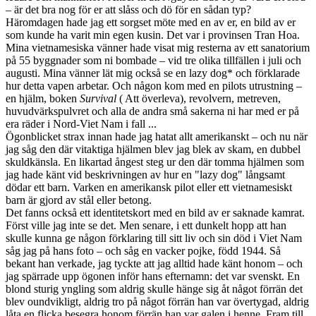
– är det bra nog för er att slåss och dö för en sådan typ?
Häromdagen hade jag ett sorgset möte med en av er, en bild av er
som kunde ha varit min egen kusin. Det var i provinsen Tran Hoa.
Mina vietnamesiska vänner hade visat mig resterna av ett sanatorium
på 55 byggnader som ni bombade – vid tre olika tillfällen i juli och
augusti. Mina vänner lät mig också se en lazy dog* och förklarade
hur detta vapen arbetar. Och någon kom med en pilots utrustning –
en hjälm, boken
Survival
( Att överleva), revolvern, metreven,
huvudvärkspulvret och alla de andra små sakerna ni har med er på
era räder i Nord-Viet Nam i fall ...
Ögonblicket strax innan hade jag hatat allt amerikanskt – och nu när
jag såg den där vitaktiga hjälmen blev jag blek av skam, en dubbel
skuldkänsla. En likartad ångest steg ur den där tomma hjälmen som
jag hade känt vid beskrivningen av hur en "lazy dog" långsamt
dödar ett barn. Varken en amerikansk pilot eller ett vietnamesiskt
barn är gjord av stål eller betong.
Det fanns också ett identitetskort med en bild av er saknade kamrat.
Först ville jag inte se det. Men senare, i ett dunkelt hopp att han
skulle kunna ge någon förklaring till sitt liv och sin död i Viet Nam
såg jag på hans foto – och såg en vacker pojke, född 1944. Så
bekant han verkade, jag tyckte att jag alltid hade känt honom – och
jag spärrade upp ögonen inför hans efternamn: det var svenskt. En
blond sturig yngling som aldrig skulle hänge sig åt något förrän det
blev oundvikligt, aldrig tro på något förrän han var övertygad, aldrig
låta en flicka besegra honom förrän han var galen i henne. Fram till