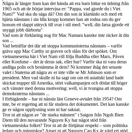
Några år längre fram kan det hända att era barn hittar en tidning från
1965 och att de börjar intervjua er: "Pappa, vad gjorde du i Viet
Nam?" Vad ska du säga då? Om din son är klartänkt och med ett
hjärta nånstans i sin lilla kropp kommer han att rodna om du ger
honom ett slappt uttryck till svar i stil med: "well, din farsa gjorde ett
snyggt jobb därborta"
Vad som är förklaring nog för Mac Namara kanske inte räcker åt din
son ...
Vad beträffar det där att stoppa kommunisterna nånstans – varför
gräva upp Mac Carthy ur graven och slåss för det spöket. Om
vietnameserna här i Viet Nam vill följa Buddha eller Marx, Påven
eller Konfutse – det är deras sak, eller hur? Varför ska ni vara deras
andliga polis och bestämma åt dem? Ni kommer ihåg det senaste
valet i Staterna att några av er inte ville se Mr Johnson som er
president. Men vad skulle ni ha sagt om om ett asiatiskt land hade
skickat trupper till Amerika, stört valkampanjen och dödat till höger
och vänster med denna motivering: well, vi är tvungna att stoppa
demokraterna nånstans ...
I förbigående – har ni nånsin läst Geneve-avtalet från 1954? Om
inte, be er regering att ni får studera det dokumentet. Det kan kanske
ge er någon upplysning som ni har saknat.
Tror ni att någon av "de starka männen" i Saigon från Ngoh Bien
Diem till den nuvarande Nguyen Ky har något stöd från
vietnamesiska folket? Tror ni att de förtjänar respekt – som politiska
ledare och människor? Anser ni att Nguyen Cao Ky är värd ert stöd