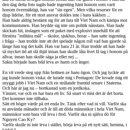
den dag detta foto tagits hade ingenting hänt honom som varit
honom övermäktigt, han var "sin egen". Men vilka resurser för en
djup lidelse, för ett stort ansvar doldes inte i hans käkben ...
Han hade aldrig bestämt sig för att fara till Viet Nam och kämpa mot
kommunismen. Han brydde sig inte om politik nånstans. Han hade
skickats hit, inslagen som ett paket med explosivt innehåll för att
förstöra "militära mål" – skolor, sjukhus, broar – han satte ingenting
i fråga – han trodde inte att det spelade någon roll vad han gjorde så
länge han tog det kallt. Han var bara 21 år. Han trodde att han hade
så mycket tid att slå ihjäl innan han skulle låta livet få tag i honom på
allvar, innan han skulle säga ja eller nej ...
Sakta började hans bild leva av harm och ånger.
En vit vrede steg upp från bottnen av hans ögon. Och jag tyckte att
jag kunde honom viska: de lurade mig i Pentagon: De lovade mig ett
snyggt jobb i Viet Nam och en strålande framtid senare i Staterna.
Och här är jag nu – bortkastad som en jordkoka.
Vänner, var och en har bara ett liv. Så snart vi mist det är det borta.
Det kommer inte tillbaka.
Sätt ett högre värde på ert enda liv. Tänk efter vad ni vill. Varför ska
ni använda månader och år till att döda människor i hela Viet Nam,
människor som bara vill leva i fred. Varför ska ni själva dö för
Nguyen Cao Ky?
Varför skulle ni inte leva i stället, börja leva på ett nytt sätt, hemma, i
kärlek?