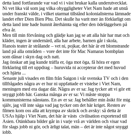
detta land fortfarande var vad vi i väst brukar kalla underutvecklat.
Ni vet lika väl som jag vilka ohyggligheter Viet Nam hade att utstå
under franskt välde, i vilket utarmat tillstånd kolonialisterna lämnade
landet efter Dien Bien Phu. Det skulle ha varit mer än förklarligt om
detta land inte hade hunnit återhämta sig efter den ödeläggelsen på
elva år.
Men till min förvåning och glädje kan jag se att alla här har mat och
kläder, ingen är undernärd, alla har arbete, barnen går i skola,
Hanois teater är strålande – vet ni, pojkar, det här är ett blomstrande
land på alla områden – vore det inte för Mac Namaras bombplan
som dånar i skyn dag och natt.
Jag önskar att jag kunde träffa er, öga mot öga, få höra er egen
förklaring till ert uppdrag – huruvida ni accepterar det med huvud
och hjärta ...
Senaste juli visades en film från Saigon i vår svenska TV och i den
tillfrågades några av er hur ni uppfattade er vistelse i Viet Nam,
meningen med era dagar där. Några av er sa: Jag tycker att vi gör ett
snyggt jobb här. Ganska många av er sa: Vi måste stoppa
kommunisterna nånstans. En av er sa: Jag behåller min åsikt för mig
själv, jag vill inte säga vad jag tycker om det här kriget. Resten av
filmen kom oss alla att krympa av skräck och avsky: så detta är
USAs hjälp i Viet Nam, det här är västs civilisation exporterad till
Asien. Otänkbara bilder går in i varje vrå av världen och visar vad
för slags jobb ni gör, och ärligt talat, män – det är inte något snyggt
jobb.