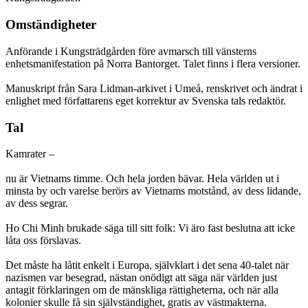
Omständigheter
Anförande i Kungsträdgården före avmarsch till vänsterns
enhetsmanifestation på Norra Bantorget. Talet finns i flera versioner.
Manuskript från Sara Lidman-arkivet i Umeå, renskrivet och ändrat i
enlighet med författarens eget korrektur av Svenska tals redaktör.
Tal
Kamrater –
nu är Vietnams timme. Och hela jorden bävar. Hela världen ut i
minsta by och varelse berörs av Vietnams motstånd, av dess lidande,
av dess segrar.
Ho Chi Minh brukade säga till sitt folk: Vi äro fast beslutna att icke
låta oss förslavas.
Det måste ha låtit enkelt i Europa, självklart i det sena 40-talet när
nazismen var besegrad, nästan onödigt att säga när världen just
antagit förklaringen om de mänskliga rättigheterna, och när alla
kolonier skulle få sin självständighet, gratis av västmakterna.