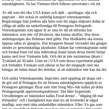
mänskligheten. Så har Vietnam blivit folkens universitet i vår tid.
Av allt som det rika USA köper och stjäl – quislingar, olja och
angivare – hör också en underlig kategori vetenskapsmän.
Begåvningar från jordens alla hörn som för några miljoner dollar är
villiga att ställa sin tankeförmåga till Pentagons förfogande.
Vetenskapsmän som ägnar år av sina liv till att utforska hur
människor,
som inte vill förslavas
, ska kunna straffas. Hur deras
andningsorgan ska förlamas med gifter. Hur blodkärlen ska kunna
öppnas sakta av glasgrus. Hur kroppens finaste vävnader ska gnagas
sönder av genomskinliga plastkulor. Sådant har vetenskapsmän suttit
och forskat fram vid sina mikroskop åratal innan dessa medel börjat
kastas ned över Vietnams folk. Och det är inte nazisternas läkare i
Tyskland på 30-talet. Utan nu i USA som dessa experiment pågått
och fortsätter. Forskare som räknar ut hur det mognade riset ska
bringas att ruttna innan det skördas, så att människor inte kan äta det.
Och andra Vetenskapsmän, lingvister, med uppdrag att skapa ord –
de gör ord åt Pentagon för att försena mänsklighetens upptäckt av
Pentagons gärningar. Byar som rönt Song Mys öde kallas på detta
Pentagonspråk
upprensningsaktioner
. Det låter hygieniskt.
Utsvältningen av människor kallas
Food denial
– "tillgång till mat
förbjuden" och i hastigheten kan man tro att livsmedel är något
skadligt, som med rätta undanhålles människor. Eller: En gas som
inte är omedelbart dödande utan bara gör en människa försvarslös