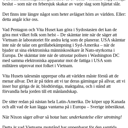
beslut – som när en febersjuk skakar av varje slag som hjärtat slår.
Det finns inte längre något som heter avlägset hörn av världen. Eller:
detta angår icke oss.
Vad Pentagon och Vita Huset kan göra i Sydostasien det kan de
göra mot vilket folk som helst – De skämtar inte när de säger att
Vietnam är laboratoriet för andra krig som de planerar. USA skämtar
inte när de talar om gerillabekämpning i Syd-Amerika – när de
bjuder ut sina elektroniska människosökare åt Nato-styrkorna i
Europa. De skämtar inte när de utrustar polisen i Washington DC
med samma elektroniska apparatur mot de fattiga i USA som
militären utprovat mot folket i Vietnam.
Vita Husets talesmän upprepar ofta att världen måste förstå att de
menar allvar. Det är på tiden att vi tar deras gärningar på allvar, att vi
inser hur giriga de är, blodtörstiga, maktgalna, och i stånd att
förvandla hela jorden till ett månlandskap.
De sitter redan på nästan hela Latin-Amerika. De köper upp Kanada
och allt vad de kan lägga vantarna på i Europa – Sverige inberäknat.
När Nixon säger
allvar
så hotar han:
underkastelse eller utrotning!
Detta är vad Vietnams motstånd har uppenbarat för den samtida