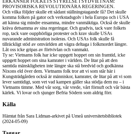
ERKÄNNER FOLKETS STYRELSE I SYDVIETNAM:
PROVISORISKA REVOLUTIONÄRA REGERINGEN.
Och vilka följder skulle ett sådant ställningstagande få? Det skulle
komma folken på gator och verkstadsgolv i hela Europa och i USA
att känna sig mindre ensamma, mindre vanmäktiga. Också de skulle
kräva detsamma av sina regeringar. Och gradvis, tack vare folkets
rop, tack vare oupphörliga protester och krav skulle USAs
nuvarande administration isoleras. Och USAs folk skulle få
tillräckligt stöd av omvärlden att vägra deltaga i folkmordet längre.
Låt oss icke gripas av förtvivlan och vanmakt.
Ty se: Vietnams folk har icke uppgett hoppet om sin framtid, icke
uppgett hoppet om sina kamrater i världen. De litar på att den
samtida mänskligheten inte längre ska stå bredvid och godkänna
Nixons eld över dem. Vietnams folk tror att vi som står här i
Kungsträdgården också är människor, kamrater, de litar på att vi som
lever samtidigt, som vet vad kampen gäller ska stödja dem nu – i
Vietnams timme. Med vår sorg, vår vrede, vårt förnuft och vår bästa
kärlek. Vi lovar och sjunger Befria Södern som aldrig förr.
Källa
Hämtat från Sara Lidman-arkivet på Umeå universitetsbibliotek
(2024-05-09)
Taggar