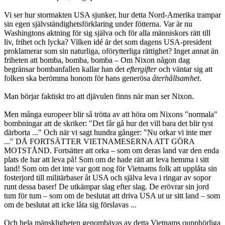
Vi ser hur stormakten USA sjunker, hur detta Nord-Amerika trampar
sin egen självständighetsförklaring under fötterna. Var är nu
Washingtons aktning för sig själva och för alla människors rätt till
liv, frihet och lycka? Vilken idé är det som dagens USA-president
proklamerar som sin naturliga, oförytterliga rättighet? Inget annat än
friheten att bomba, bomba, bomba – Om Nixon någon dag
begränsar bombanfallen kallar han det
eftergifter
och väntar sig att
folken ska berömma honom för hans generösa
återhållsamhet
.
Man börjar faktiskt tro att djävulen finns när man ser Nixon.
Men många europeer blir så trötta av att höra om Nixons "normala"
bombningar att de skriker: "Det får gå hur det vill bara det blir tyst
därborta ..." Och när vi sagt hundra gånger: "Nu orkar vi inte mer
..." DÅ FORTSÄTTER VIETNAMESERNA ATT GÖRA
MOTSTÅND. Fortsätter att orka – som om deras land var den enda
plats de har att leva på! Som om de hade rätt att leva hemma i sitt
land! Som om det inte var gott nog för Vietnams folk att upplåta sin
fosterjord till militärbaser åt USA och själva leva i ringar av sopor
runt dessa baser! De utkämpar slag efter slag. De erövrar sin jord
tum för tum – som om de beslutat att driva USA ut ur sitt land – som
om de beslutat att icke låta sig förslavas ...
Och hela mänskligheten genombävas av detta Vietnams oupphörliga