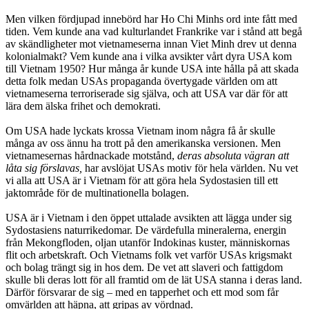
Men vilken fördjupad innebörd har Ho Chi Minhs ord inte fått med
tiden. Vem kunde ana vad kulturlandet Frankrike var i stånd att begå
av skändligheter mot vietnameserna innan Viet Minh drev ut denna
kolonialmakt? Vem kunde ana i vilka avsikter vårt dyra USA kom
till Vietnam 1950? Hur många år kunde USA inte hålla på att skada
detta folk medan USAs propaganda övertygade världen om att
vietnameserna terroriserade sig själva, och att USA var där för att
lära dem älska frihet och demokrati.
Om USA hade lyckats krossa Vietnam inom några få år skulle
många av oss ännu ha trott på den amerikanska versionen. Men
vietnamesernas hårdnackade motstånd,
deras absoluta vägran att
låta sig förslavas,
har avslöjat USAs motiv för hela världen. Nu vet
vi alla att USA är i Vietnam för att göra hela Sydostasien till ett
jaktområde för de multinationella bolagen.
USA är i Vietnam i den öppet uttalade avsikten att lägga under sig
Sydostasiens naturrikedomar. De värdefulla mineralerna, energin
från Mekongfloden, oljan utanför Indokinas kuster, människornas
flit och arbetskraft. Och Vietnams folk vet varför USAs krigsmakt
och bolag trängt sig in hos dem. De vet att slaveri och fattigdom
skulle bli deras lott för all framtid om de lät USA stanna i deras land.
Därför försvarar de sig – med en tapperhet och ett mod som får
omvärlden att häpna, att gripas av vördnad.