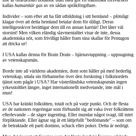
kallas
humanitär gas
av en sådan språkförgiftare.
Individer – som efter att ha fått utbildning i sitt hemland – plötsligt
klagar över att detta hemland betalar dom för dåligt. Deras
intelligenskvot berättigar dem till en annan karriär! Det låter väl
storsint! Men vilken eländig slavmentalitet visar de inte, dessa
akademiska nöt, som frivilligt håller fram sina skallar för Pentagon
att dricka ur!
I USA kallas denna för Brain Drain – hjärnavtappning – uppsugning
av vetenskapsmän.
Borde inte all världens akademien, dom som håller på med hederlig
vetenskap, uttala sin förbannelse över den forskning i folkmordets
tjänst som pågår i USA? Har västerländska vetenskapsmän ingen
yrkesstolthet längre, inget internationellt medvetande, inte mål i
mun!
USA har kränkt folkrätten, totalt och på varje punkt. Och de flesta
av de nationers regeringar som förbundit sig att vaka över folkrättens
efterlevande – de säger ingenting. Eller mumlar något svagt, till intet
förpliktande. Eller ägnar sig åt ett lättjefullt "bedömande" – som om
de betraktade ett parti domino, schack eller poker. Detta är nedrigt.