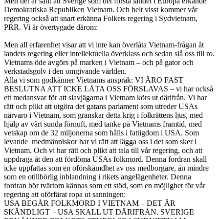
Men det är sant att Sverige som det första landet i Europa erkände
Demokratiska Republiken Vietnam. Och helt visst kommer vår
regering också att snart erkänna Folkets regering i Sydvietnam,
PRR. Vi är övertygade därom:
Men all erfarenhet visar att vi inte kan överlåta Vietnam-frågan åt
landets regering eller intellektuella överklass och sedan slå oss till ro.
Vietnams öde avgörs på marken i Vietnam – och på gator och
verkstadsgolv i den omgivande världen.
Alla vi som godkänner Vietnams anspråk: VI ÄRO FAST
BESLUTNA ATT ICKE LÅTA OSS FÖRSLAVAS – vi har också
ett medansvar för att slavjägarna i Vietnam körs ut därifrån. Vi har
rätt och plikt att utgöra det gatans parlament som utreder USAs
närvaro i Vietnam, som granskar detta krig i folkrättens ljus, med
hjälp av vårt sunda förnuft, med tanke på Vietnams framtid, med
vetskap om de 32 miljonerna som hålls i fattigdom i USA, Som
levande medmänniskor har vi rätt att lägga oss i det som sker i
Vietnam. Och vi har rätt och plikt att tala till vår regering, och att
uppdraga åt den att fördöma USAs folkmord. Denna fordran skall
icke uppfattas som en oförskämdhet av oss medborgare, än mindre
som en otillbörlig inblandning i rikets angelägenheter. Denna
fordran bör tvärtom kännas som ett stöd, som en möjlighet för vår
regering att oförfärat ropa ut sanningen:
USA BEGÅR FOLKMORD I VIETNAM – DET ÄR
SKÄNDLIGT – USA SKALL UT DÄRIFRÅN. SVERIGE