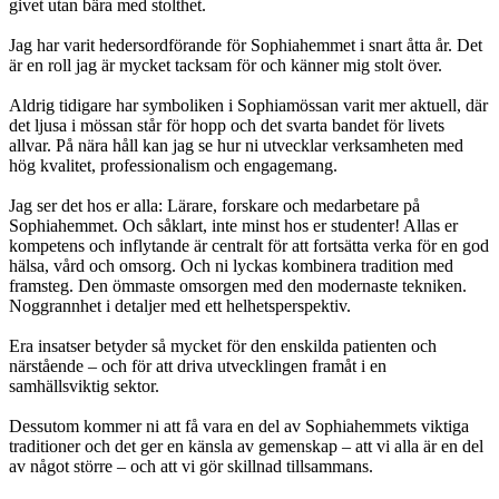
givet utan bära med stolthet.
Jag har varit hedersordförande för Sophiahemmet i snart åtta år. Det
är en roll jag är mycket tacksam för och känner mig stolt över.
Aldrig tidigare har symboliken i Sophiamössan varit mer aktuell, där
det ljusa i mössan står för hopp och det svarta bandet för livets
allvar. På nära håll kan jag se hur ni utvecklar verksamheten med
hög kvalitet, professionalism och engagemang.
Jag ser det hos er alla: Lärare, forskare och medarbetare på
Sophiahemmet. Och såklart, inte minst hos er studenter! Allas er
kompetens och inflytande är centralt för att fortsätta verka för en god
hälsa, vård och omsorg. Och ni lyckas kombinera tradition med
framsteg. Den ömmaste omsorgen med den modernaste tekniken.
Noggrannhet i detaljer med ett helhetsperspektiv.
Era insatser betyder så mycket för den enskilda patienten och
närstående – och för att driva utvecklingen framåt i en
samhällsviktig sektor.
Dessutom kommer ni att få vara en del av Sophiahemmets viktiga
traditioner och det ger en känsla av gemenskap – att vi alla är en del
av något större – och att vi gör skillnad tillsammans.