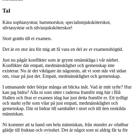
Tal
Kära sophiasystrar, barnmorskor, specialistsjuksköterskor,
silviasystrar och silviasjuksköterskor!
Stort grattis till er examen.
Det är en stor ära för mig att få vara en del av er examenshögtid.
Just nu pågår konflikter som är grymt omänskliga i vår närhet.
Konflikter där empati, medmänsklighet och gemenskap inte
existerar. Nu är det viktigare än någonsin, att vi som står vid sidan
om, visar på just det. Empati, medmänsklighet och gemenskap.
I utmanande tider börjar många att blicka inåt. Vad är mitt syfte? Hur
kan jag bidra? Alla ni som sitter i raderna framför mig här i Blå
Hallen och firar er examen idag har just detta framför er. Ett tydligt
och starkt syfte som vilar på just empati, medmänsklighet och
gemenskap. Där ni bidrar till samhället i stort och till den enskilda
människan.
Ni kommer att ta hand om hela människan, från stunder av ofattbar
glädje till fruktan och ovisshet. Det är något som ni aldrig får ta för