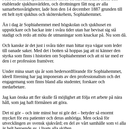
etablerade sjukhusvärlden, och drottningen fått nog av alla
samarbetssvårigheter, lade hon den 14 december 1887 grunden till
ett helt nytt sjukhus och sköterskehem, Sophiahemmet.
Än i dag är Sophiahemmet med högskolan och sjukhuset en
uppstickare och backar inte i svåra tider utan har bevisat sig stå
stadigt och redo att möta de utmaningar som knackar på. Nu som då.
Och kanske är det just i svåra tider man hittar nya vägar som leder
till oanade saker. Med det i botten så hoppas jag att ni känner den
styrka som finns i historien om Sophiahemmet och att ni tar med er
den i er profession framöver.
Under mina snart sju år som hedersordförande för Sophiahemmet,
ideell förening har jag imponerats av den professionalism och det
engagemang som finns bland alla studenter, forskare och
medarbetare.
Jag kan önska att fler skulle få möjlighet att följa ert arbete på nära
håll, som jag haft förmånen att göra.
Det ni gör – och inte minst hur ni gör det – betyder så enormt
mycket för era patienter och deras anhöriga. Men också för
utvecklingen av svensk sjukvård; en del av vårt samhälle som vi alla
är helt beroende av, i livets alla skiften.