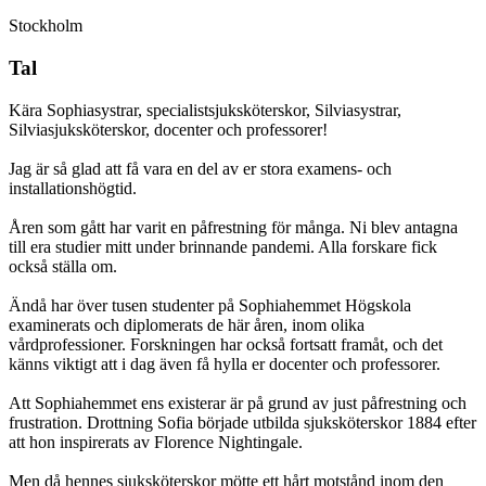
Stockholm
Tal
Kära Sophiasystrar, specialistsjuksköterskor, Silviasystrar,
Silviasjuksköterskor, docenter och professorer!
Jag är så glad att få vara en del av er stora examens- och
installationshögtid.
Åren som gått har varit en påfrestning för många. Ni blev antagna
till era studier mitt under brinnande pandemi. Alla forskare fick
också ställa om.
Ändå har över tusen studenter på Sophiahemmet Högskola
examinerats och diplomerats de här åren, inom olika
vårdprofessioner. Forskningen har också fortsatt framåt, och det
känns viktigt att i dag även få hylla er docenter och professorer.
Att Sophiahemmet ens existerar är på grund av just påfrestning och
frustration. Drottning Sofia började utbilda sjuksköterskor 1884 efter
att hon inspirerats av Florence Nightingale.
Men då hennes sjuksköterskor mötte ett hårt motstånd inom den