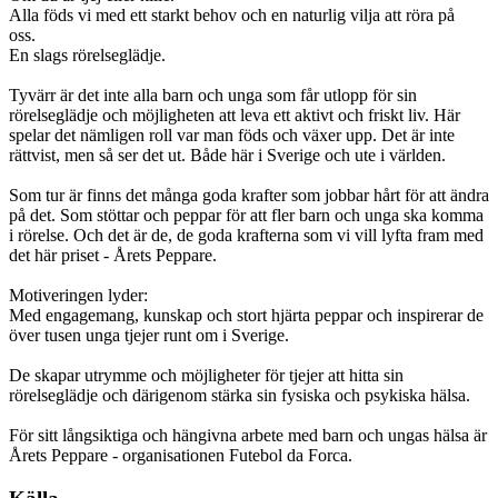
Alla föds vi med ett starkt behov och en naturlig vilja att röra på
oss.
En slags rörelseglädje.
Tyvärr är det inte alla barn och unga som får utlopp för sin
rörelseglädje och möjligheten att leva ett aktivt och friskt liv. Här
spelar det nämligen roll var man föds och växer upp. Det är inte
rättvist, men så ser det ut. Både här i Sverige och ute i världen.
Som tur är finns det många goda krafter som jobbar hårt för att ändra
på det. Som stöttar och peppar för att fler barn och unga ska komma
i rörelse. Och det är de, de goda krafterna som vi vill lyfta fram med
det här priset - Årets Peppare.
Motiveringen lyder:
Med engagemang, kunskap och stort hjärta peppar och inspirerar de
över tusen unga tjejer runt om i Sverige.
De skapar utrymme och möjligheter för tjejer att hitta sin
rörelseglädje och därigenom stärka sin fysiska och psykiska hälsa.
För sitt långsiktiga och hängivna arbete med barn och ungas hälsa är
Årets Peppare - organisationen Futebol da Forca.