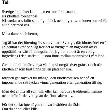
Tal
Sverige är ett litet land, men en stor idrottsnation.
Ni idrottare förenar oss.
Ni samlar oss inför stora ögonblick och ni ger oss minnen som vi för
alltid bär med oss.
Mina damer och herrar,
Jag älskar det föreningsliv som vi har i Sverige, där idrottsrörelsen är
en central aktör och jag tror det är viktigare än någonsin att vi
upprätthåller vårt föreningsliv, för jag tror att det är en viktig
ingrediens i den starka tillit som finns mellan människor i vårt land.
Genom idrotten får vi nya vänner, vi umgås över gränser och när
idrotten är som bäst finns det en plats för alla.
Idrotten ger mycket till många, och idrottsrörelsen har på ett
imponerande sätt lyckas vinna generation efter generation till sig.
Men det är inte all som vill, eller kan, idrotta i traditionell mening
och därför är det viktigt att det finns alternativ.
För det spelar inte någon roll var i världen du föds.
Om du är tjej eller kille.