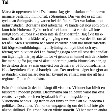
Tal
Maria är uppvuxen här i Eskilstuna. Jag gick i skolan en bit norrut,
närmare bestämt 3 mil norrut, i Strängnäs. Där var det så att man
tyckte att Strängnäs nog var en hel del finare. Det var kultur- mot
industristaden. Borgarna mot arbetarna. Vi kände det nog som om vi
kom från Hobernas Fylke och när vi kom hit så var det väl inte
riktigt som Saurons rike men inte så långt därifrån. Jag åkte till e-
tuna för att handla kläder någon gång men annars var det liksom åt
fel håll. Men Eskilstuna har blivit vackrare. Stan har moderniserats,
fått högskoleutbildningar, nyinflyttning och nytt blod och nya
företag och blivit en del i en framgångssaga som till stor del handlar
om tåget. Igår när jag åkte hit for vi genom en tunnel och det kändes
lite märkligt för jag tror vi åkte under min gamla idrottsplats där jag
levde stora delar av min uppväxt om det så var på fotbollsplanerna,
ishockeyrinken eller på bandybanan. Det moderna tåget har gjort att
avstånden kring mälardalen har krympt på ett sätt som gör att hela
regionen fått en framtidstro.
Från framtidstro är det inte långt till visioner. Visioner har blivit en
bristvara i modern politik. Drömmarna om en bättre värld har ofta
ersatts av cynism och en byråkratisk förvaltningsideologi.
Visionerna behövs. Jag tror att det finns en fara i att skillnaderna i
politiken försvinner. Vem orkar engagera sig om det ändå inte gör
någon skillnad. De gröna har en viktig uppgift. Vi har mer än andra