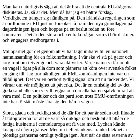
Man kan naturligtvis säga att det är bra att de centrala EU-frågorna
diskuteras. Ja, så är det. Men då har jag ett bättre förslag.
Verkligheten tränger sig nämligen på. Den irländska regeringen som
är ordförande i EU just nu försöker få fram den nya grundlagen på
dagordningen igen och hoppas på ett beslut redan nu före
sommaren. Det är den stora och centrala frågan som vi bör diskutera
och engagera medborgarna i.
Miljöpartiet gör det genom att vi har tagit initiativ till en nationell
namninsamling för en folkomröstning. I vår ska vi stå på gator och
torg runt om i Sverige och vara aktivister. Varje namn vi får in blir
en vagel i ögat på alla dom som planerar att köra över svenska folket
en gång till. Jag tror nämligen att EMU-omröstningen inte var en
tillfällighet. Det var en oerhört tydlig signal om att nu räcker det. Vi
värnar om vår möjlighet att påverka. Det är en omistlig del av det
goda samhälle som vi vill bygga och där alla har en självklar rätt att
vara med. Den politiker och det parti som trots EMU-omröstningen
inte har förstått måste lära sig den hårda vägen.
Stora, glada och lyckliga stod de där för ett par år sedan och flinade
åt fotograferna för att de varit så duktiga och beslutat att tillåta de
fattiga kusinerna i centraleuropa att få vara med. Lyckan kände
knappast några gränser. Men nu i eftertankens kranka blekhet är
plötsligt gränserna otroligt tydliga igen. Just när de sista resterna av