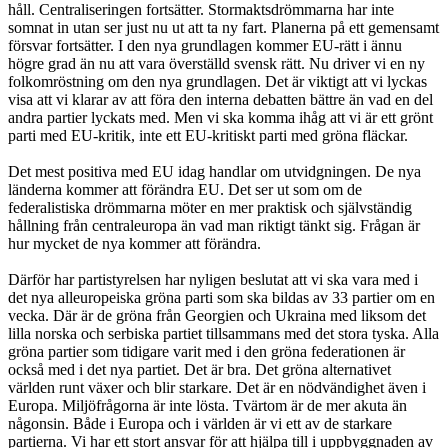
håll. Centraliseringen fortsätter. Stormaktsdrömmarna har inte
somnat in utan ser just nu ut att ta ny fart. Planerna på ett gemensamt
försvar fortsätter. I den nya grundlagen kommer EU-rätt i ännu
högre grad än nu att vara överställd svensk rätt. Nu driver vi en ny
folkomröstning om den nya grundlagen. Det är viktigt att vi lyckas
visa att vi klarar av att föra den interna debatten bättre än vad en del
andra partier lyckats med. Men vi ska komma ihåg att vi är ett grönt
parti med EU-kritik, inte ett EU-kritiskt parti med gröna fläckar.
Det mest positiva med EU idag handlar om utvidgningen. De nya
länderna kommer att förändra EU. Det ser ut som om de
federalistiska drömmarna möter en mer praktisk och självständig
hållning från centraleuropa än vad man riktigt tänkt sig. Frågan är
hur mycket de nya kommer att förändra.
Därför har partistyrelsen har nyligen beslutat att vi ska vara med i
det nya alleuropeiska gröna parti som ska bildas av 33 partier om en
vecka. Där är de gröna från Georgien och Ukraina med liksom det
lilla norska och serbiska partiet tillsammans med det stora tyska. Alla
gröna partier som tidigare varit med i den gröna federationen är
också med i det nya partiet. Det är bra. Det gröna alternativet
världen runt växer och blir starkare. Det är en nödvändighet även i
Europa. Miljöfrågorna är inte lösta. Tvärtom är de mer akuta än
någonsin. Både i Europa och i världen är vi ett av de starkare
partierna. Vi har ett stort ansvar för att hjälpa till i uppbyggnaden av