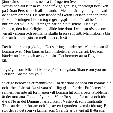
järnridån ska monteras ned så tar ångesten över, händerna börjar
svettas och allt blir så kallt och tråkigt igen. Jag är otroligt besviken
på Göran Persson och alla de andra. Men det är ingenting mot vad
de är som drabbas. De som trodde på Göran Persson när han inför
folkomröstningen i Polen tog regeringsplanet dit för att berätta om
hur bra det skulle bli. Återigen har de blivit svikna. Den nya
friheten, den fria rörligheten gällde inte dom. Det dom röstade om
var att varorna och pengarna skulle få röra sig fritt. Människorna blir
fortsatt bakom gränsen mellan öst och väst.
Det handlar om psykologi. Det står inga horder och väntar på att få
komma över. Men känslan kring friheten är ovärderlig. Det som
händer nu är ett svek av stora mått. Det kommer att ta lång tid att
läka.
Jag säger som Michael Moore på Oscarsgalan: Shame om you mr
Persson! Shame om you!
Sverige behöver fler människor. Om det finns de som vill komma hit
och arbeta hårt så ska vi vara oändligt glada för det. Problemet är
sannerligen inte att för många vill komma hit och arbeta. Problemet
är det motsatta. Jobben flyttar ut. Vi är för sjuka, för trötta och för
dyra. Nu är det Dammsugarfabriken i Västervik som ifrågasätts.
Trots att den är lönsam och ägs av ett i grunden svenskt företag. En
stor del av det som vi känner som Sverige är på väg att flytta eller