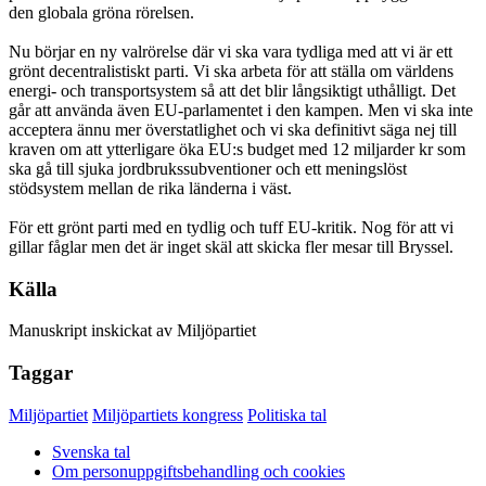
den globala gröna rörelsen.
Nu börjar en ny valrörelse där vi ska vara tydliga med att vi är ett
grönt decentralistiskt parti. Vi ska arbeta för att ställa om världens
energi- och transportsystem så att det blir långsiktigt uthålligt. Det
går att använda även EU-parlamentet i den kampen. Men vi ska inte
acceptera ännu mer överstatlighet och vi ska definitivt säga nej till
kraven om att ytterligare öka EU:s budget med 12 miljarder kr som
ska gå till sjuka jordbrukssubventioner och ett meningslöst
stödsystem mellan de rika länderna i väst.
För ett grönt parti med en tydlig och tuff EU-kritik. Nog för att vi
gillar fåglar men det är inget skäl att skicka fler mesar till Bryssel.
Källa
Manuskript inskickat av Miljöpartiet
Taggar
Miljöpartiet
Miljöpartiets kongress
Politiska tal
Svenska tal
Om personuppgiftsbehandling och cookies