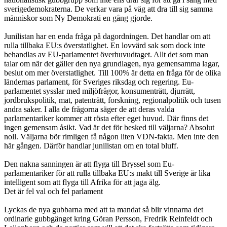
sverigedemokraterna. De verkar vara på väg att dra till sig samma
människor som Ny Demokrati en gång gjorde.
Junilistan har en enda fråga på dagordningen. Det handlar om att
rulla tillbaka EU:s överstatlighet. En lovvärd sak som dock inte
behandlas av EU-parlamentet överhuvudtaget. Allt det som man
talar om när det gäller den nya grundlagen, nya gemensamma lagar,
beslut om mer överstatlighet. Till 100% är detta en fråga för de olika
ländernas parlament, för Sveriges riksdag och regering. Eu-
parlamentet sysslar med miljöfrågor, konsumenträtt, djurrätt,
jordbrukspolitik, mat, patenträtt, forskning, regionalpolitik och tusen
andra saker. I alla de frågorna säger de att deras valda
parlamentariker kommer att rösta efter eget huvud. Där finns det
ingen gemensam åsikt. Vad är det för besked till väljarna? Absolut
noll. Väljarna bör rimligen få någon liten VDN-fakta. Men inte den
här gången. Därför handlar junilistan om en total bluff.
Den nakna sanningen är att flyga till Bryssel som Eu-
parlamentariker för att rulla tillbaka EU:s makt till Sverige är lika
intelligent som att flyga till Afrika för att jaga älg.
Det är fel val och fel parlament
Lyckas de nya gubbarna med att ta mandat så blir vinnarna det
ordinarie gubbgänget kring Göran Persson, Fredrik Reinfeldt och