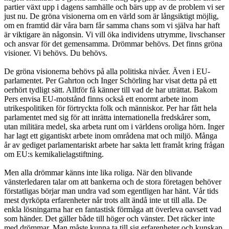
partier växt upp i dagens samhälle och bärs upp av de problem vi ser
just nu. De gröna visionerna om en värld som är långsiktigt möjlig,
om en framtid där våra barn får samma chans som vi själva har haft
är viktigare än någonsin. Vi vill öka individens utrymme, livschanser
och ansvar för det gemensamma. Drömmar behövs. Det finns gröna
visioner. Vi behövs. Du behövs.
De gröna visionerna behövs på alla politiska nivåer. Även i EU-
parlamentet. Per Gahrton och Inger Schörling har visat detta på ett
oerhört tydligt sätt. Alltför få känner till vad de har uträttat. Bakom
Pers envisa EU-motstånd finns också ett enormt arbete inom
utrikespolitiken för förtryckta folk och människor. Per har fått hela
parlamentet med sig för att inrätta internationella fredskårer som,
utan militära medel, ska arbeta runt om i världens oroliga hörn. Inger
har lagt ett gigantiskt arbete inom områdena mat och miljö. Många
år av gediget parlamentariskt arbete har sakta lett framåt kring frågan
om EU:s kemikalielagstiftning.
Men alla drömmar känns inte lika roliga. När den blivande
vänsterledaren talar om att bankerna och de stora företagen behöver
förstatligas börjar man undra vad som egentligen har hänt. Vår tids
mest dyrköpta erfarenheter når trots allt ändå inte ut till alla. De
enkla lösningarna har en fantastisk förmåga att överleva oavsett vad
som händer. Det gäller både till höger och vänster. Det räcker inte
med drömmar. Man måste kunna ta till sig erfarenheter och kunskap