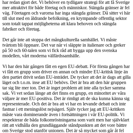
har redan gjort det. Vi behöver en tydligare strategi för att få Sverige
mer attraktivt för både företag och människor. Stängda gränser är fel
väg. Företagen och varorna har inga stängda gränser. Då sitter vi här
till slut med en åldrande befolkning, en krympande offentlig sektor
som totalt tappat möjligheterna att klara behoven och stängda
fabriker och företag.
Det går inte att stoppa det mångkulturella samhället. Vi måste
tvärtom bli öppnare. Det var när vi släppte in italienare och greker
på 50 och 60-talen som vi fick råd att bygga upp den svenska
modellen, vårt moderna välfärdssamhälle.
Vi har den här gången fått en egen EU-debatt. För första gången har
vi fått en grupp som driver en annan och mindre EU-kritisk linje än
den partiet drivit sedan EU-inträdet. De tycker att det är dags att gilla
läget och t.o.m. inse att EU behövs. Det är bra att den här gruppen
tar sig lite mer ton. Det är inget problem att inte alla tycker samma
sak. Vi vet sedan länge att det finns en grupp, en minoritet av våra
väljare är mer EU-positiva. Det är rimligt att de ska kunna känna sig
representerade. Och det är bra att vi har en levande debatt och inte
fastnar i ett meningslöst nejsägeri. Själv tycker jag att EU-kritiken
måste vara dominerande även i fortsättningen i vår EU-politik. Vi
respekterar de båda folkomröstningarna som varit men har självklart
rätt att vidhålla den grundläggande ståndpunkten att det vore bättre
om Sverige stod utanför unionen. Det är så mycket som går åt fel