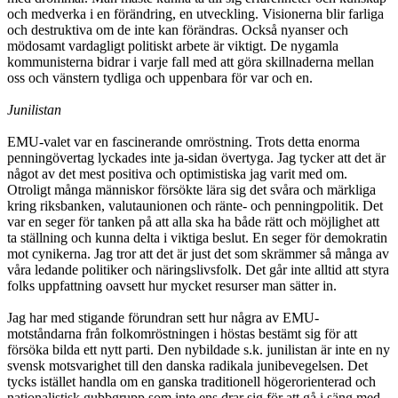
och medverka i en förändring, en utveckling. Visionerna blir farliga
och destruktiva om de inte kan förändras. Också nyanser och
mödosamt vardagligt politiskt arbete är viktigt. De nygamla
kommunisterna bidrar i varje fall med att göra skillnaderna mellan
oss och vänstern tydliga och uppenbara för var och en.
Junilistan
EMU-valet var en fascinerande omröstning. Trots detta enorma
penningövertag lyckades inte ja-sidan övertyga. Jag tycker att det är
något av det mest positiva och optimistiska jag varit med om.
Otroligt många människor försökte lära sig det svåra och märkliga
kring riksbanken, valutaunionen och ränte- och penningpolitik. Det
var en seger för tanken på att alla ska ha både rätt och möjlighet att
ta ställning och kunna delta i viktiga beslut. En seger för demokratin
mot cynikerna. Jag tror att det är just det som skrämmer så många av
våra ledande politiker och näringslivsfolk. Det går inte alltid att styra
folks uppfattning oavsett hur mycket resurser man sätter in.
Jag har med stigande förundran sett hur några av EMU-
motståndarna från folkomröstningen i höstas bestämt sig för att
försöka bilda ett nytt parti. Den nybildade s.k. junilistan är inte en ny
svensk motsvarighet till den danska radikala junibevegelsen. Det
tycks istället handla om en ganska traditionell högerorienterad och
nationalistisk gubbgrupp som inte ens drar sig för att gå i säng med