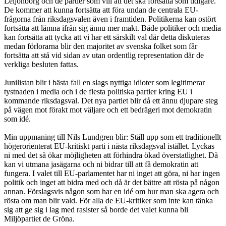
Leijonborg och de partier som vill att det ska fortsätta som tidigare.
De kommer att kunna fortsätta att föra undan de centrala EU-
frågorna från riksdagsvalen även i framtiden. Politikerna kan ostört
fortsätta att lämna ifrån sig ännu mer makt. Både politiker och media
kan fortsätta att tycka att vi har ett särskilt val där detta diskuteras
medan förlorarna blir den majoritet av svenska folket som får
fortsätta att stå vid sidan av utan ordentlig representation där de
verkliga besluten fattas.
Junilistan blir i bästa fall en slags nyttiga idioter som legitimerar
tystnaden i media och i de flesta politiska partier kring EU i
kommande riksdagsval. Det nya partiet blir då ett ännu djupare steg
på vägen mot förakt mot väljare och ett bedrägeri mot demokratin
som idé.
Min uppmaning till Nils Lundgren blir: Ställ upp som ett traditionellt
högerorienterat EU-kritiskt parti i nästa riksdagsval istället. Lyckas
ni med det så ökar möjligheten att förhindra ökad överstatlighet. Då
kan vi utmana jasägarna och ni bidrar till att få demokratin att
fungera. I valet till EU-parlamentet har ni inget att göra, ni har ingen
politik och inget att bidra med och då är det bättre att rösta på någon
annan. Förslagsvis någon som har en idé om hur man ska agera och
rösta om man blir vald. För alla de EU-kritiker som inte kan tänka
sig att ge sig i lag med rasister så borde det valet kunna bli
Miljöpartiet de Gröna.