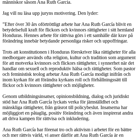
människor såsom Ana Ruth Garcia.
Jag vill nu läsa upp juryns motivering. Den lyder:
”Efter över 30 års oförtröttligt arbete har Ana Ruth García blivit en
betydelsefull kraft för flickors och kvinnors rättigheter i sitt hemland
Honduras. Hennes arbete för rättvisa görs i ett samhälle där krav på
förändring innebär betydande personliga risker och uppoffringar.
Trots att konstitutionen i Honduras föreskriver lika rättigheter för alla
medborgare används ofta religion, kultur och tradition som argument
för att motverka kvinnors och flickors rättigheter, i synnerhet när det
handlar om sexuell och reproduktiv hälsa och rättigheter. Som pastor
och feministisk teolog arbetar Ana Ruth García modigt inifrån och
inom kyrkan för att förändra kyrkans roll och förhållningssätt till
flickor och kvinnors rättigheter och möjligheter.
Genom utbildningsinsatser, opinionsbildning, dialog och juridiskt
stöd har Ana Ruth García lyckats verka för jämställdhet och
mänskliga rättigheter, från gräsrot till policybeslut. Insatserna har
möjliggjort en påtaglig, positiv förändring och även inspirerat andra
att driva kampen för rättvisa och inkludering.
Ana Ruth García har förenat tro och aktivism i arbetet för en bättre
och mer rättvis värld, vi anser därför att Ana Ruth García är en