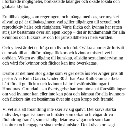
i förlorade möjligheter, bortkastade talanger och ökade lokala och
globala klyftor.
En tillbakagång som regeringen, och många med oss, ser mycket
allvarligt på är tillbakagången vad gäller tillgången till sexuell och
reproduktiv hälsa och rättigheter. Varje flicka och kvinna har rätten
att själv bestämma över sin egen kropp – det är fundamentalt för alla
kvinnors och flickors liv och för jämställdheten i hela världen.
Och ytterst är det en fråga om liv och död. Osäkra aborter är fortsatt
en orsak till att alltför många flickor och kvinnor mister livet i
onödan. Vikten av tillgång till kunskap, allsidig sexualundervisning
och vård för kvinnor och flickor kan inte överskattas.
Därför är det med stor glädje som vi ger detta års Per Anger-pris till
pastor Ana Ruth Garcia. Under 30 år har Ana Ruth Garcia arbetat
hårt för att ge flickor och kvinnor bättre livsförutsättningar i
Honduras. Grundad i sin övertygelse har hon utmanat föreställningar
om vad kvinnor kan eller inte kan göra och kämpat för alla kvinnors
och flickors rätt att bestämma över sin egen kropp och framtid.
Vi vet alla att förändring inte sker av sig självt. Det krävs starka
individer, organisationer och röster som orkar och vågar driva
förändring framåt, som ständigt letar nya vägar och som kan
inspirera och engagera sina medmänniskor. Det krävs kort sagt