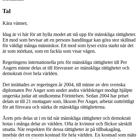
Tal
Kära vänner,
Idag är vi här för att hylla modet att stå upp för mänskliga rättigheter.
Ett mod som bevisar att en persons handlingar kan göra stor skillnad
för väldigt många människor. Ett mod som lyser extra starkt när det
är som mörkast, som en fackla som visar vägen.
Regeringens internationella pris för mänskliga rättigheter till Per
Angers minne delas ut till försvarare av mänskliga rättigheter och
demokrati över hela världen.
Det inrättades av regeringen år 2004, till minne av den svenska
diplomaten Per Anger som under andra världskriget modigt hjälpte
ungerska judar att undkomma Förintelsen. Sedan 2004 har priset
delats ut till 21 mottagare som, liksom Per Anger, arbetat outtröttligt
för att försvara och stärka de mänskliga rättigheterna.
Årets pris delas ut i en tid när mänskliga rättigheter och demokrati
hotas i många delar av världen. Ofta är kvinnor och flickor särskilt
utsatta. När respekten för dessa rättigheter är på tillbakagång,
innebär det en enorm kostnad för hela världen. En kostnad som mäts