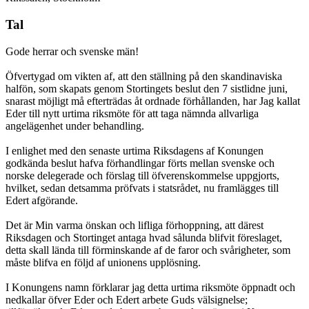
Tal
Gode herrar och svenske män!
Öfvertygad om vikten af, att den ställning på den skandinaviska
halfön, som skapats genom Stortingets beslut den 7 sistlidne juni,
snarast möjligt må efterträdas åt ordnade förhållanden, har Jag kallat
Eder till nytt urtima riksmöte för att taga nämnda allvarliga
angelägenhet under behandling.
I enlighet med den senaste urtima Riksdagens af Konungen
godkända beslut hafva förhandlingar förts mellan svenske och
norske delegerade och förslag till öfverenskommelse uppgjorts,
hvilket, sedan detsamma pröfvats i statsrådet, nu framlägges till
Edert afgörande.
Det är Min varma önskan och lifliga förhoppning, att därest
Riksdagen och Stortinget antaga hvad sålunda blifvit föreslaget,
detta skall lända till förminskande af de faror och svårigheter, som
måste blifva en följd af unionens upplösning.
I Konungens namn förklarar jag detta urtima riksmöte öppnadt och
nedkallar öfver Eder och Edert arbete Guds välsignelse;