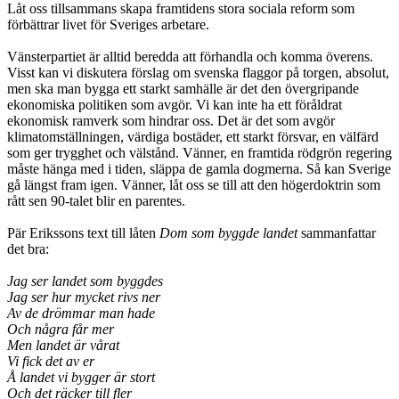
Låt oss tillsammans skapa framtidens stora sociala reform som
förbättrar livet för Sveriges arbetare.
Vänsterpartiet är alltid beredda att förhandla och komma överens.
Visst kan vi diskutera förslag om svenska flaggor på torgen, absolut,
men ska man bygga ett starkt samhälle är det den övergripande
ekonomiska politiken som avgör. Vi kan inte ha ett föråldrat
ekonomisk ramverk som hindrar oss. Det är det som avgör
klimatomställningen, värdiga bostäder, ett starkt försvar, en välfärd
som ger trygghet och välstånd. Vänner, en framtida rödgrön regering
måste hänga med i tiden, släppa de gamla dogmerna. Så kan Sverige
gå längst fram igen. Vänner, låt oss se till att den högerdoktrin som
rått sen 90-talet blir en parentes.
Pär Erikssons text till låten
Dom som byggde landet
sammanfattar
det bra:
Jag ser landet som byggdes
Jag ser hur mycket rivs ner
Av de drömmar man hade
Och några får mer
Men landet är vårat
Vi fick det av er
Å landet vi bygger är stort
Och det räcker till fler