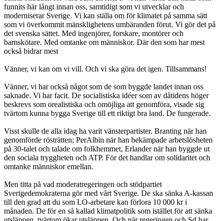
funnits här långt innan oss, samtidigt som vi utvecklar och
moderniserar Sverige. Vi kan ställa om för klimatet på samma sätt
som vi överkommit mänsklighetens umbäranden förut. Vi gör det på
det svenska sättet. Med ingenjörer, forskare, montörer och
barnskötare. Med omtanke om människor. Där den som har mest
också bidrar mest
Vänner, vi kan om vi vill. Och vi ska göra det igen. Tillsammans!
Vänner, vi har också något som de som byggde landet innan oss
saknade. Vi har facit. De socialistiska idéer som av dåtidens höger
beskrevs som orealistiska och omöjliga att genomföra, visade sig
tvärtom kunna bygga Sverige till ett riktigt bra land. De fungerade.
Visst skulle de alla idag ha varit vänsterpartister. Branting när han
genomförde rösträtten; PerAlbin när han bekämpade arbetslösheten
på 30-talet och talade om folkhemmet, Erlander när han byggde ut
den sociala tryggheten och ATP. För det handlar om solidaritet och
omtanke människor emellan.
Men titta på vad moderatregeringen och stödpartiet
Sverigedemokraterna gör med vårt Sverige. De ska sänka A-kassan
till den grad att du som LO-arbetare kan förlora 10 000 kr i
månaden. De för en så kallad klimatpolitik som istället för att sänka
utsläppen, tvärtom ökar utsläppen. Och när regeringen och Sd har