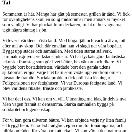
Tal
Sommaren är här. Många har gått på semester, grillen är tänd. Vi fick
för ovanlighetens skull en solig midsommar men annars är mycket
som vanligt. Vi har plockat fram deckaren, rullat ut husvagnarna,
tagit några simtag i sjön.
Vi lever i världens bästa land. Med höga fjäll och vackra älvar, mil
efter mil av skog. Och där emellan han vi slagit ner våra bopålar.
Byggt upp städer och samhällen. Med tiden startat stålverk,
järnmalmsgruvor, verkstadsindustri. Vi har lyckats göra fantastiska
tekniska framsteg som gör livet bättre, bekvämare och rikare. Vi
byggde bort bostadsbristen, vårdade bort den gamla tidens
sjukdomar, erbjöd varje litet barn som växte upp en dröm om en
ljusnande framtid. Sociala problem fick politiska lösningar.
Folkpensionen rev fattighusen. Vi var Europas fattigaste land. Vi
blev världens rikaste, friaste och jämlikaste.
Vi har det i oss. Vi kan om vi vill. Utmaningarna idag är delvis nya.
Men vägen framåt är densamma. Starka samhällen byggs på
solidaritet och gemenskap.
För vi kan göra tillvaron bättre. Vi kan erbjuda varje ny liten familj
ett tryggt hem. En odlad trädgård, egna rum för tonåringarna, och
bilfria områden för våra barn att leka i. Vi kan värna den natur som