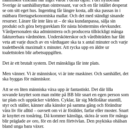
Sverige är samhällsnyttan ointressant, var och en får istället desperat
se om sitt eget hus. Ingenting får längre kosta, allt ska passas in i
mätbara företagsekonomiska mallar. Och det med ständigt sinande
resurser. Lärare får inte lära ut – de ska kundanpassa, sälja sin
produkt och göra betygsreklam för nästa hösttermins elevkunder.
Vårdpersonalen ska administrera och producera tillräckligt många
fakturerbara vårdmöten. Undersköterskor och vårdbiträden har fått
veta att varje dusch av en vårdtagare ska ta x antal minuter och varje
toalettbesök maximalt x minuter. Att rycka upp en äldre ur
toalettstolen blir arbetsuppgiften.
Det är ett brutalt system. Det mänskliga får inte plats.
Men vänner. Vi är människor, vi är inte maskiner. Och samhället, det
ska byggas för människor.
Att se en liten människa växa upp är fantastiskt. Det där lilla
sovande knyttet som man mötte på BB blir snart en egen person som
tar plats och upptäcker världen. Cyklar, lär sig Mellolåtar utantill,
styr och ställer, känner alla känslor på samma gång och förändrar
våra liv för alltid – oavsett om vi är förälder, farfar eller moster. Snart
är knyttet en tonåring. Då kommer känsliga, sköra år som för många
blir präglade av oro, för en del ren förtvivlan. Den psykiska ohälsan
bland unga bara växer.