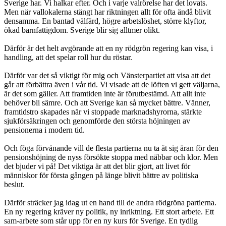
Sverige har. Vi halkar efter. Och i varje valrörelse har det lovats.
Men när vallokalerna stängt har riktningen allt för ofta ändå blivit
densamma. En bantad välfärd, högre arbetslöshet, större klyftor,
ökad barnfattigdom. Sverige blir sig alltmer olikt.
Därför är det helt avgörande att en ny rödgrön regering kan visa, i
handling, att det spelar roll hur du röstar.
Därför var det så viktigt för mig och Vänsterpartiet att visa att det
går att förbättra även i vår tid. Vi visade att de löften vi gett väljarna,
är det som gäller. Att framtiden inte är förutbestämd. Att allt inte
behöver bli sämre. Och att Sverige kan så mycket bättre. Vänner,
framtidstro skapades när vi stoppade marknadshyrorna, stärkte
sjukförsäkringen och genomförde den största höjningen av
pensionerna i modern tid.
Och föga förvånande vill de flesta partierna nu ta åt sig äran för den
pensionshöjning de nyss försökte stoppa med näbbar och klor. Men
det bjuder vi på! Det viktiga är att det blir gjort, att livet för
människor för första gången på länge blivit bättre av politiska
beslut.
Därför sträcker jag idag ut en hand till de andra rödgröna partierna.
En ny regering kräver ny politik, ny inriktning. Ett stort arbete. Ett
sam-arbete som står upp för en ny kurs för Sverige. En tydlig