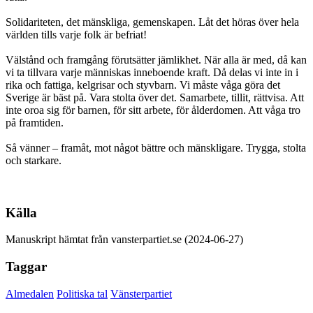
Solidariteten, det mänskliga, gemenskapen. Låt det höras över hela
världen tills varje folk är befriat!
Välstånd och framgång förutsätter jämlikhet. När alla är med, då kan
vi ta tillvara varje människas inneboende kraft. Då delas vi inte in i
rika och fattiga, kelgrisar och styvbarn. Vi måste våga göra det
Sverige är bäst på. Vara stolta över det. Samarbete, tillit, rättvisa. Att
inte oroa sig för barnen, för sitt arbete, för ålderdomen. Att våga tro
på framtiden.
Så vänner – framåt, mot något bättre och mänskligare. Trygga, stolta
och starkare.
Källa
Manuskript hämtat från vansterpartiet.se (2024-06-27)
Taggar
Almedalen
Politiska tal
Vänsterpartiet