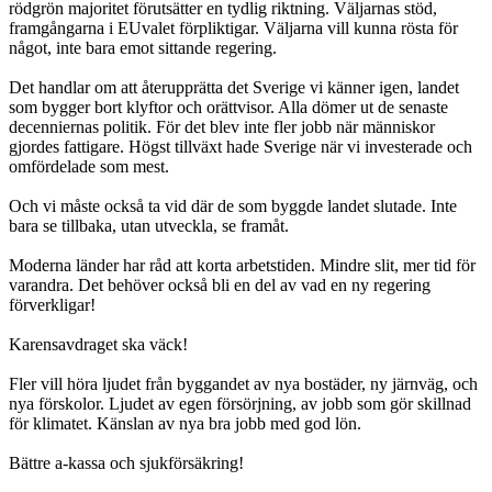
rödgrön majoritet förutsätter en tydlig riktning. Väljarnas stöd,
framgångarna i EUvalet förpliktigar. Väljarna vill kunna rösta för
något, inte bara emot sittande regering.
Det handlar om att återupprätta det Sverige vi känner igen, landet
som bygger bort klyftor och orättvisor. Alla dömer ut de senaste
decenniernas politik. För det blev inte fler jobb när människor
gjordes fattigare. Högst tillväxt hade Sverige när vi investerade och
omfördelade som mest.
Och vi måste också ta vid där de som byggde landet slutade. Inte
bara se tillbaka, utan utveckla, se framåt.
Moderna länder har råd att korta arbetstiden. Mindre slit, mer tid för
varandra. Det behöver också bli en del av vad en ny regering
förverkligar!
Karensavdraget ska väck!
Fler vill höra ljudet från byggandet av nya bostäder, ny järnväg, och
nya förskolor. Ljudet av egen försörjning, av jobb som gör skillnad
för klimatet. Känslan av nya bra jobb med god lön.
Bättre a-kassa och sjukförsäkring!