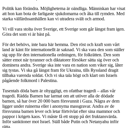
Politik kan förändra. Möjligheterna är oändliga. Människan har visat
att hon kan bota de farligaste sjukdomarna och åka till rymden. Med
starka välfärdssamhällen kan vi utradera svält och armod.
Vi vill vara stolta över Sverige, ett Sverige som går längst fram igen.
Göra det som vi är bäst på.
För det behövs, inte bara här hemma. Den röst och kraft som vårt
land är känt för internationellt är saknad. Vi ska vara den som ställer
sig upp för den internationella ordningen, för folkrätten. Den som
sätter emot när tyranner och diktatorer försöker sätta sig över och
dominera andra. Sverige ska inte vara en nation som viker sig, låter
sig tystas. Vi ska gå längst fram för Ukraina, tills Ryssland dragit
tillbaka varenda soldat. Och vi ska tala högt och klart om Israels
pågående folkmord i Palestina.
Tusentals döda barn är ohyggligt, en ofattbar tragedi – allas vår
tragedi. Rädda Barnen har larmat om att utöver alla de dödade
barnen, så har över 20 000 barn försvunnit i Gaza. Några av dem
ligger under ruinerna eller i anonyma massgravar. Andra av de
försvunna barnen lever och letar förtvivlat efter sina mammor och
pappor i krigets kaos. Vi måste få ett stopp på det fruktansvärda.
Inför sanktioner mot Israel. Ställ både Putin och Netanyahu inför
rätta.