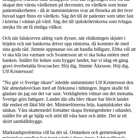
skapat den värsta vårdkrisen på decennier, en vårdkris som hotar
patientsäkerheten - då är statsministerns svar att förneka att det över
huvud taget finns en vårdkris. Säg det till de patienter som sitter fast
i köerna i väntan på vård. Säg det till sjuksköterskorna som tvingas
strejka för att få rimliga villkor.
Och när falukorven aldrig varit dyrare, när elräkningen skjuter i
höjden och när bankerna driver upp räntorna, då kommer de med
sina goda råd. Jimmie uppmanar oss att handla billigare, Ebba vill att
vi ska klä oss varmare och Svantesson att vi ska boka möten med
banken. Istället för ledare som bygger landet, har vi idag ett gäng
gravt överbetalda livscoacher. Höj dig, Jimmie Åkesson. Höj dig,
Ulf Kristersson!
”Nu gör vi Sverige rikare” inledde statsminister Ulf Kristersson den
här almedalsveckan med att förkunna i tidningen. Ingen skulle bli
gladare än jag om det var sant. Verkligheten vittnar om det motsatta.
Sverige görs fattigare. Landet där alla blev rikare har blivit landet
där endast ett fåtal blir det. Ministerlönerna höjs, kapitalskatter ska
sänkas. Våra skattemedel fortsätter skapa förmögenheter i utlandet,
istället för att ge hjälp och stöd till våra barn och äldre. Det är ett
skört samhällsbygge.
Marknadsprofeterna vill ha det så. Omtanken och gemenskapen
människor emellan har inget värde i deras ögon. I det nyliberala