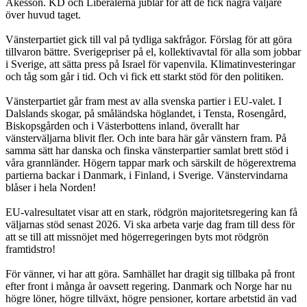
Åkesson. KD och Liberalerna jublar för att de fick några väljare
över huvud taget.
Vänsterpartiet gick till val på tydliga sakfrågor. Förslag för att göra
tillvaron bättre. Sverigepriser på el, kollektivavtal för alla som jobbar
i Sverige, att sätta press på Israel för vapenvila. Klimatinvesteringar
och tåg som går i tid. Och vi fick ett starkt stöd för den politiken.
Vänsterpartiet går fram mest av alla svenska partier i EU-valet. I
Dalslands skogar, på småländska höglandet, i Tensta, Rosengård,
Biskopsgården och i Västerbottens inland, överallt har
vänsterväljarna blivit fler. Och inte bara här går vänstern fram. På
samma sätt har danska och finska vänsterpartier samlat brett stöd i
våra grannländer. Högern tappar mark och särskilt de högerextrema
partierna backar i Danmark, i Finland, i Sverige. Vänstervindarna
blåser i hela Norden!
EU-valresultatet visar att en stark, rödgrön majoritetsregering kan få
väljarnas stöd senast 2026. Vi ska arbeta varje dag fram till dess för
att se till att missnöjet med högerregeringen byts mot rödgrön
framtidstro!
För vänner, vi har att göra. Samhället har dragit sig tillbaka på front
efter front i många år oavsett regering. Danmark och Norge har nu
högre löner, högre tillväxt, högre pensioner, kortare arbetstid än vad