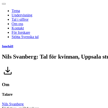
Tema
Undervisning
Tal i siffror
Om oss
Kontakt
För forskare
Stötta Svenska tal
Innehåll
Nils Svanberg: Tal för kvinnan, Uppsala st
Om
Talare
Nils Svanberg