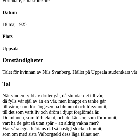
Författare, språkforskare
Datum
18 maj 1925
Plats
Uppsala
Omständigheter
Talet för kvinnan av Nils Svanberg. Hållet på Uppsala studentkårs vår
Tal
När vinden fylld av dofter går, då stundar det till vår,
då fylls vår själ av än en vår, men knappt en tanke går
till vårar, som för längesen ha blommat och försvunnit,
till det som varit liv och dröm i djupt förglömda år.
De minnen, som förbleknat, och de känslor, som förbrunnit, –
vart ha de gått så utan spår – att aldrig vakna mer?
Har våra egna hjärtans eld så hastigt slockna hunnit,
som om med sista Valborgseld dess låga falnat ner.