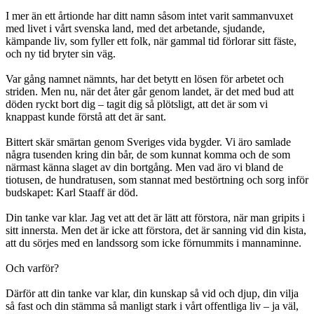
I mer än ett årtionde har ditt namn såsom intet varit sammanvuxet
med livet i vårt svenska land, med det arbetande, sjudande,
kämpande liv, som fyller ett folk, när gammal tid förlorar sitt fäste,
och ny tid bryter sin väg.
Var gång namnet nämnts, har det betytt en lösen för arbetet och
striden. Men nu, när det åter går genom landet, är det med bud att
döden ryckt bort dig – tagit dig så plötsligt, att det är som vi
knappast kunde förstå att det är sant.
Bittert skär smärtan genom Sveriges vida bygder. Vi äro samlade
några tusenden kring din bår, de som kunnat komma och de som
närmast känna slaget av din bortgång. Men vad äro vi bland de
tiotusen, de hundratusen, som stannat med bestörtning och sorg inför
budskapet: Karl Staaff är död.
Din tanke var klar. Jag vet att det är lätt att förstora, när man gripits i
sitt innersta. Men det är icke att förstora, det är sanning vid din kista,
att du sörjes med en landssorg som icke förnummits i mannaminne.
Och varför?
Därför att din tanke var klar, din kunskap så vid och djup, din vilja
så fast och din stämma så manligt stark i vårt offentliga liv – ja väl,