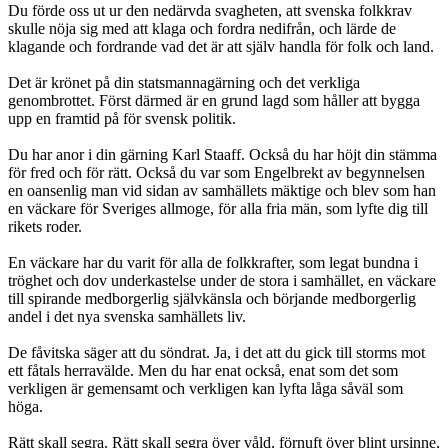
Du förde oss ut ur den nedärvda svagheten, att svenska folkkrav
skulle nöja sig med att klaga och fordra nedifrån, och lärde de
klagande och fordrande vad det är att själv handla för folk och land.
Det är krönet på din statsmannagärning och det verkliga
genombrottet. Först därmed är en grund lagd som håller att bygga
upp en framtid på för svensk politik.
Du har anor i din gärning Karl Staaff. Också du har höjt din stämma
för fred och för rätt. Också du var som Engelbrekt av begynnelsen
en oansenlig man vid sidan av samhällets mäktige och blev som han
en väckare för Sveriges allmoge, för alla fria män, som lyfte dig till
rikets roder.
En väckare har du varit för alla de folkkrafter, som legat bundna i
tröghet och dov underkastelse under de stora i samhället, en väckare
till spirande medborgerlig självkänsla och börjande medborgerlig
andel i det nya svenska samhällets liv.
De fåvitska säger att du söndrat. Ja, i det att du gick till storms mot
ett fåtals herravälde. Men du har enat också, enat som det som
verkligen är gemensamt och verkligen kan lyfta låga såväl som
höga.
Rätt skall segra. Rätt skall segra över våld, förnuft över blint ursinne,