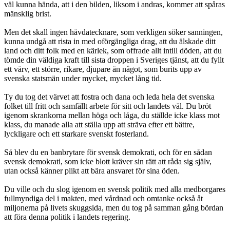
väl kunna hända, att i den bilden, liksom i andras, kommer att spåras
mänsklig brist.
Men det skall ingen hävdatecknare, som verkligen söker sanningen,
kunna undgå att rista in med oförgängliga drag, att du älskade ditt
land och ditt folk med en kärlek, som offrade allt intill döden, att du
tömde din väldiga kraft till sista droppen i Sveriges tjänst, att du fyllt
ett värv, ett större, rikare, djupare än något, som burits upp av
svenska statsmän under mycket, mycket lång tid.
Ty du tog det värvet att fostra och dana och leda hela det svenska
folket till fritt och samfällt arbete för sitt och landets väl. Du bröt
igenom skrankorna mellan höga och låga, du ställde icke klass mot
klass, du manade alla att ställa upp att sträva efter ett bättre,
lyckligare och ett starkare svenskt fosterland.
Så blev du en banbrytare för svensk demokrati, och för en sådan
svensk demokrati, som icke blott kräver sin rätt att råda sig själv,
utan också känner plikt att bära ansvaret för sina öden.
Du ville och du slog igenom en svensk politik med alla medborgares
fullmyndiga del i makten, med vårdnad och omtanke också åt
miljonerna på livets skuggsida, men du tog på samman gång bördan
att föra denna politik i landets regering.