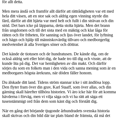
för allt detta.
Men mera ändå och framför allt därför att rättrådigheten var ett med
hela ditt väsen, att en stor sak och aldrig egen vinning styrde din
färd, därför att ditt hjärta var med helt och fullt i din strävan och din
strid. Det bars icke på läpparna, detta stolta hjärta. Men det brann
från ungdomen och till det sista med en mäktig och klar låga för
rätten och för friheten, för sanning och ljus över landet, för lyftning
och hägn och hjälp till människovärdig tillvaro och medborgerlig
medvetenhet åt alla Sveriges söner och döttrar.
Det kände de tiotusen och de hundratusen. De kände dig, om de
också aldrig sett eller hört dig, de hade tro till dig och visste, att de
kunde lita på dig. Det var hemligheten av din makt. Och därför
sörjes du som en folkets man i den vida och sanna mening som är en
medborgares högsta ärekrans, när döden fäller honom.
Du älskade ditt land. Tidens ström stannar icke i sitt ändlösa lopp.
Den flyter fram över din grav, Karl Staaff, som över allas, och din
gärning skall härefter tillhöra historien. Vi äro icke här för att komma
hävderna i förväg, men vi vilja säga och vi ha rätt att säga ett
tusenstämmigt ord från dem som känt dig och förstått dig.
När en gång det börjande tjugonde århundradets svenska historia
skall skrivas och din bild där tar plats bland de främsta, då må det