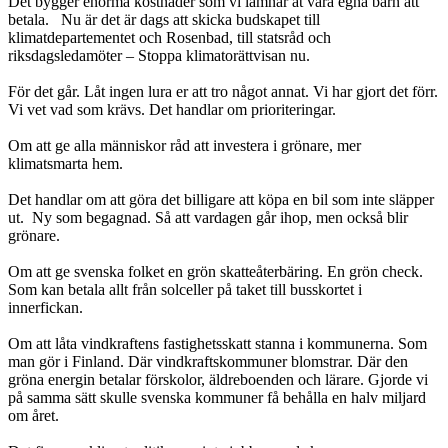
Det bygger enorma kostnader som vi lämnar åt våra egna barn att
betala. Nu är det är dags att skicka budskapet till
klimatdepartementet och Rosenbad, till statsråd och
riksdagsledamöter – Stoppa klimatorättvisan nu.
För det går. Låt ingen lura er att tro något annat. Vi har gjort det förr.
Vi vet vad som krävs. Det handlar om prioriteringar.
Om att ge alla människor råd att investera i grönare, mer
klimatsmarta hem.
Det handlar om att göra det billigare att köpa en bil som inte släpper
ut. Ny som begagnad. Så att vardagen går ihop, men också blir
grönare.
Om att ge svenska folket en grön skatteåterbäring. En grön check.
Som kan betala allt från solceller på taket till busskortet i
innerfickan.
Om att låta vindkraftens fastighetsskatt stanna i kommunerna. Som
man gör i Finland. Där vindkraftskommuner blomstrar. Där den
gröna energin betalar förskolor, äldreboenden och lärare. Gjorde vi
på samma sätt skulle svenska kommuner få behålla en halv miljard
om året.