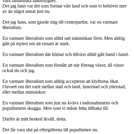
våra fantastiska landsbygder.
Det jag fann var det som format vårt land och som vi behöver mer
av än något annat just nu.
Det jag fann, som gjorde mig till centerpartist, var en varmare
liberalism.
En varmare liberalism som alltid satt människan först. Men aldrig
gått på myten om att ensam är stark.
En varmare liberalism där klimat och tillväxt alltid gått hand i hand.
En varmare liberalism som förstått att när företag växer, då växer
också du och jag.
En varmare liberalism som aldrig accepterat att klyftorna ökat.
Oavsett om det varit mellan stad och land, innerstad och ytterstad,
eller mellan människor.
En varmare liberalism som just nu kvävs i nationalismens och
populismens skugga. Men som vi måste hitta tillbaka till.
Därför är mitt besked ikväll, detta.
Det får vara slut på eftergifterna till populismen nu.