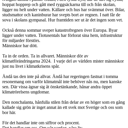
hoppat hopprep och gått med ryggsäckarna till och från skolan,
ligger nu helt under vatten. Källare och hus har svämmat över. Bilar,
studsmattor och kaninburar har svepts bort av regnen. I natt får de
sova i skolans gympasal. Hur framtiden ser ut är det ingen som vet.
Också denna sommar sveper katastrofregnen över Europa. Byar
ligger under vatten. Tiotusentals har förlorat sina hem, infrastruktur
för miljarder förstörs.
Människor har dött.
Ta in de orden. Ta in allvaret. Människor dör av
klimatförändringarna 2024. I varje del av världen mister människor
just nu livet i klimatkrisens spår.
Ändå tas den inte på allvar. Ändå har regeringen fastnat i tomma
resonemang om varför klimatmål inte behöver nås nu, men kanske
sen. Där vissa ägnar sig åt önsketänkande, hånar andra öppet
klimatrörelsens ungdomar.
Den nonchalanta, hånfulla stilen från delar av en höger som en gång
kallade sig grön är inget annat än ett svek mot Sverige och oss som
bor här.
För det handlar inte om siffror och procent.
Det handlar om oss. Om vår vardag, våra liv.