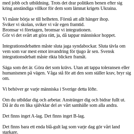
med jobb och utbildning. Trots det drar politiken benen efter sig
kring anständiga villkor för dem som lämnat krigets Ukraina.
Vi måste börja se till helheten. Förstå att allt hänger ihop.
Sviker vi skolan, sviker vi vår egen framtid.
Bromsar vi företagen, bromsar vi integrationen.
Gör vi det svårt att göra rätt, ja, då tappar människor hoppet.
Integrationsdebatten måste sluta jaga syndabockar. Sluta tävla om
vem som var mest emot invandring för tjugo år sen. Svensk
integrationsdebatt måste rikta blicken framåt.
Säga som det är. Göra det som krävs. Utan att tappa toleransen eller
humanismen på vägen. Våga stå för att den som ställer krav, bryr sig
om.
Vi behöver ge varje människa i Sverige detta löfte.
Om du utbildar dig och arbetar. Anstränger dig och bidrar fullt ut.
Då är du en lika självklar del av vårt samhälle som alla andra.
Det finns inget A-lag. Det finns inget B-lag.
Det finns bara ett enda blå-gult lag som varje dag gör vårt land
starkare.