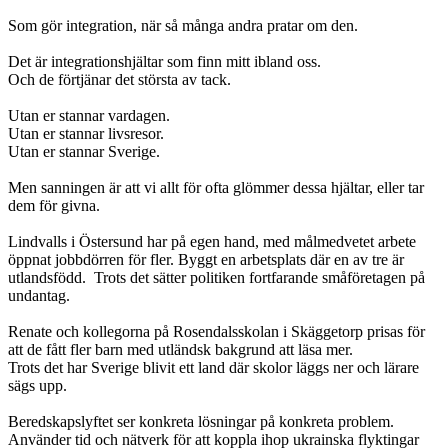
Som gör integration, när så många andra pratar om den.
Det är integrationshjältar som finn mitt ibland oss.
Och de förtjänar det största av tack.
Utan er stannar vardagen.
Utan er stannar livsresor.
Utan er stannar Sverige.
Men sanningen är att vi allt för ofta glömmer dessa hjältar, eller tar
dem för givna.
Lindvalls i Östersund har på egen hand, med målmedvetet arbete
öppnat jobbdörren för fler. Byggt en arbetsplats där en av tre är
utlandsfödd. Trots det sätter politiken fortfarande småföretagen på
undantag.
Renate och kollegorna på Rosendalsskolan i Skäggetorp prisas för
att de fått fler barn med utländsk bakgrund att läsa mer.
Trots det har Sverige blivit ett land där skolor läggs ner och lärare
sägs upp.
Beredskapslyftet ser konkreta lösningar på konkreta problem.
Använder tid och nätverk för att koppla ihop ukrainska flyktingar