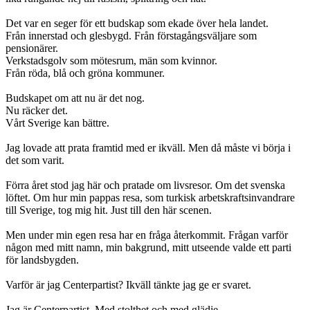
Det var en seger för ett budskap som ekade över hela landet.
Från innerstad och glesbygd. Från förstagångsväljare som
pensionärer.
Verkstadsgolv som mötesrum, män som kvinnor.
Från röda, blå och gröna kommuner.
Budskapet om att nu är det nog.
Nu räcker det.
Vårt Sverige kan bättre.
Jag lovade att prata framtid med er ikväll. Men då måste vi börja i
det som varit.
Förra året stod jag här och pratade om livsresor. Om det svenska
löftet. Om hur min pappas resa, som turkisk arbetskraftsinvandrare
till Sverige, tog mig hit. Just till den här scenen.
Men under min egen resa har en fråga återkommit. Frågan varför
någon med mitt namn, min bakgrund, mitt utseende valde ett parti
för landsbygden.
Varför är jag Centerpartist? Ikväll tänkte jag ge er svaret.
Jag är Centerpartist. Med stolthet och med glädje.