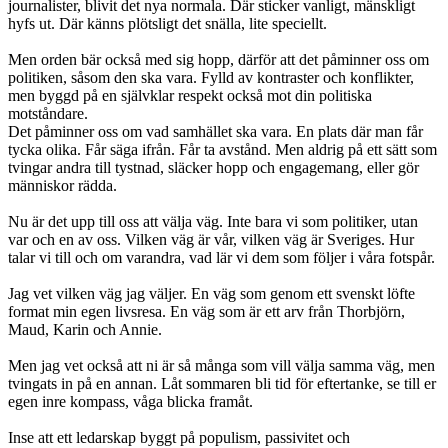
journalister, blivit det nya normala. Där sticker vanligt, mänskligt
hyfs ut. Där känns plötsligt det snälla, lite speciellt.
Men orden bär också med sig hopp, därför att det påminner oss om
politiken, såsom den ska vara. Fylld av kontraster och konflikter,
men byggd på en självklar respekt också mot din politiska
motståndare.
Det påminner oss om vad samhället ska vara. En plats där man får
tycka olika. Får säga ifrån. Får ta avstånd. Men aldrig på ett sätt som
tvingar andra till tystnad, släcker hopp och engagemang, eller gör
människor rädda.
Nu är det upp till oss att välja väg. Inte bara vi som politiker, utan
var och en av oss. Vilken väg är vår, vilken väg är Sveriges. Hur
talar vi till och om varandra, vad lär vi dem som följer i våra fotspår.
Jag vet vilken väg jag väljer. En väg som genom ett svenskt löfte
format min egen livsresa. En väg som är ett arv från Thorbjörn,
Maud, Karin och Annie.
Men jag vet också att ni är så många som vill välja samma väg, men
tvingats in på en annan. Låt sommaren bli tid för eftertanke, se till er
egen inre kompass, våga blicka framåt.
Inse att ett ledarskap byggt på populism, passivitet och