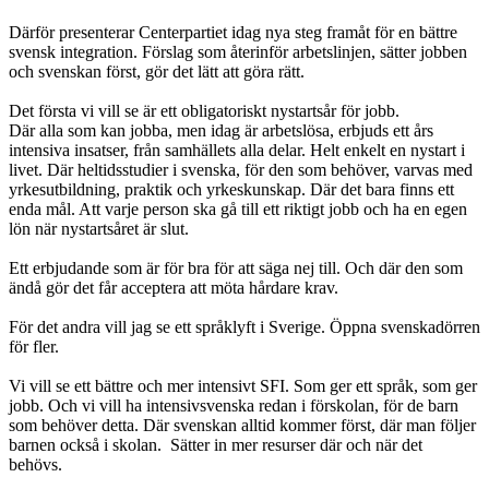
Därför presenterar Centerpartiet idag nya steg framåt för en bättre
svensk integration. Förslag som återinför arbetslinjen, sätter jobben
och svenskan först, gör det lätt att göra rätt.
Det första vi vill se är ett obligatoriskt nystartsår för jobb.
Där alla som kan jobba, men idag är arbetslösa, erbjuds ett års
intensiva insatser, från samhällets alla delar. Helt enkelt en nystart i
livet. Där heltidsstudier i svenska, för den som behöver, varvas med
yrkesutbildning, praktik och yrkeskunskap. Där det bara finns ett
enda mål. Att varje person ska gå till ett riktigt jobb och ha en egen
lön när nystartsåret är slut.
Ett erbjudande som är för bra för att säga nej till. Och där den som
ändå gör det får acceptera att möta hårdare krav.
För det andra vill jag se ett språklyft i Sverige. Öppna svenskadörren
för fler.
Vi vill se ett bättre och mer intensivt SFI. Som ger ett språk, som ger
jobb. Och vi vill ha intensivsvenska redan i förskolan, för de barn
som behöver detta. Där svenskan alltid kommer först, där man följer
barnen också i skolan. Sätter in mer resurser där och när det
behövs.