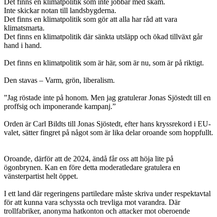
Det finns en klimatpolitik som inte jobbar med skam.
Inte skickar notan till landsbygderna.
Det finns en klimatpolitik som gör att alla har råd att vara
klimatsmarta.
Det finns en klimatpolitik där sänkta utsläpp och ökad tillväxt går
hand i hand.
Det finns en klimatpolitik som är här, som är nu, som är på riktigt.
Den stavas – Varm, grön, liberalism.
”Jag röstade inte på honom. Men jag gratulerar Jonas Sjöstedt till en
proffsig och imponerande kampanj.”
Orden är Carl Bildts till Jonas Sjöstedt, efter hans kryssrekord i EU-
valet, sätter fingret på något som är lika delar oroande som hoppfullt.
Oroande, därför att de 2024, ändå får oss att höja lite på
ögonbrynen. Kan en före detta moderatledare gratulera en
vänsterpartist helt öppet.
I ett land där regeringens partiledare måste skriva under respektavtal
för att kunna vara schyssta och trevliga mot varandra. Där
trollfabriker, anonyma hatkonton och attacker mot oberoende