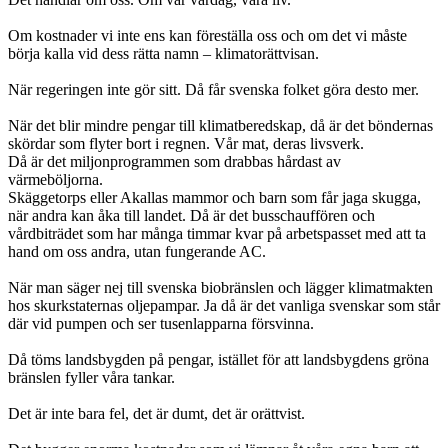
Om kostnader vi inte ens kan föreställa oss och om det vi måste
börja kalla vid dess rätta namn – klimatorättvisan.
När regeringen inte gör sitt. Då får svenska folket göra desto mer.
När det blir mindre pengar till klimatberedskap, då är det böndernas
skördar som flyter bort i regnen. Vår mat, deras livsverk.
Då är det miljonprogrammen som drabbas hårdast av
värmeböljorna.
Skäggetorps eller Akallas mammor och barn som får jaga skugga,
när andra kan åka till landet. Då är det busschauffören och
vårdbiträdet som har många timmar kvar på arbetspasset med att ta
hand om oss andra, utan fungerande AC.
När man säger nej till svenska biobränslen och lägger klimatmakten
hos skurkstaternas oljepampar. Ja då är det vanliga svenskar som står
där vid pumpen och ser tusenlapparna försvinna.
Då töms landsbygden på pengar, istället för att landsbygdens gröna
bränslen fyller våra tankar.
Det är inte bara fel, det är dumt, det är orättvist.