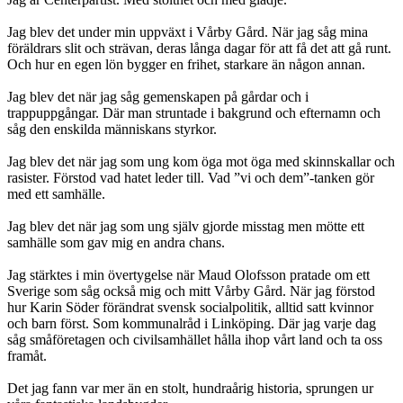
Jag blev det under min uppväxt i Vårby Gård. När jag såg mina
föräldrars slit och strävan, deras långa dagar för att få det att gå runt.
Och hur en egen lön bygger en frihet, starkare än någon annan.
Jag blev det när jag såg gemenskapen på gårdar och i
trappuppgångar. Där man struntade i bakgrund och efternamn och
såg den enskilda människans styrkor.
Jag blev det när jag som ung kom öga mot öga med skinnskallar och
rasister. Förstod vad hatet leder till. Vad ”vi och dem”-tanken gör
med ett samhälle.
Jag blev det när jag som ung själv gjorde misstag men mötte ett
samhälle som gav mig en andra chans.
Jag stärktes i min övertygelse när Maud Olofsson pratade om ett
Sverige som såg också mig och mitt Vårby Gård. När jag förstod
hur Karin Söder förändrat svensk socialpolitik, alltid satt kvinnor
och barn först. Som kommunalråd i Linköping. Där jag varje dag
såg småföretagen och civilsamhället hålla ihop vårt land och ta oss
framåt.
Det jag fann var mer än en stolt, hundraårig historia, sprungen ur