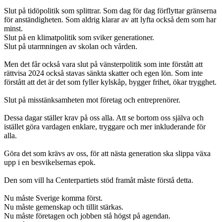
Slut på tidöpolitik som splittrar. Som dag för dag förflyttar gränserna
för anständigheten. Som aldrig klarar av att lyfta också dem som har
minst.
Slut på en klimatpolitik som sviker generationer.
Slut på utarmningen av skolan och vården.
Men det får också vara slut på vänsterpolitik som inte förstått att
rättvisa 2024 också stavas sänkta skatter och egen lön. Som inte
förstått att det är det som fyller kylskåp, bygger frihet, ökar trygghet.
Slut på misstänksamheten mot företag och entreprenörer.
Dessa dagar ställer krav på oss alla. Att se bortom oss själva och
istället göra vardagen enklare, tryggare och mer inkluderande för
alla.
Göra det som krävs av oss, för att nästa generation ska slippa växa
upp i en besvikelsernas epok.
Den som vill ha Centerpartiets stöd framåt måste förstå detta.
Nu måste Sverige komma först.
Nu måste gemenskap och tillit stärkas.
Nu måste företagen och jobben stå högst på agendan.