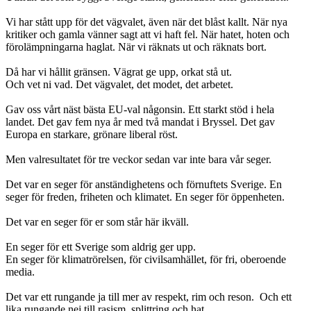
Vi har stått upp för det vägvalet, även när det blåst kallt. När nya
kritiker och gamla vänner sagt att vi haft fel. När hatet, hoten och
förolämpningarna haglat. När vi räknats ut och räknats bort.
Då har vi hållit gränsen. Vägrat ge upp, orkat stå ut.
Och vet ni vad. Det vägvalet, det modet, det arbetet.
Gav oss vårt näst bästa EU-val någonsin. Ett starkt stöd i hela
landet. Det gav fem nya år med två mandat i Bryssel. Det gav
Europa en starkare, grönare liberal röst.
Men valresultatet för tre veckor sedan var inte bara vår seger.
Det var en seger för anständighetens och förnuftets Sverige. En
seger för freden, friheten och klimatet. En seger för öppenheten.
Det var en seger för er som står här ikväll.
En seger för ett Sverige som aldrig ger upp.
En seger för klimatrörelsen, för civilsamhället, för fri, oberoende
media.
Det var ett rungande ja till mer av respekt, rim och reson. Och ett
lika rungande nej till rasism, splittring och hat.