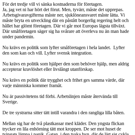
För det tredje vill vi sänka kostnaderna för företagen.
Ja, jag vet ni har hört det förut. Men, tyvärr, måste det upprepas.
Arbetsgivaravgifterna måste ner, sjuklöneansvaret måste lätta. Vi
måste bryta en utveckling där en påstått borgerlig regering helt och
hållet har glömt företagen. Där vi går mot Europas lägsta tillväxt.
Där småföretagen säger sig ha svårare att överleva nu än man hade
under pandemin.
Nu krävs en politik som lyfter småföretagen i hela landet. Lyfter
den som kan och vill. Lyfter svensk integration.
Nu krävs en politik som hjälper den som behöver hjälp, men aldrig
accepterar kravlöshet eller livslångt utanförskap.
Nu krävs en politik där trygghet och frihet ges samma värde, där
varje människa kommer framåt.
Nu är passivitetens tid förbi. Arbetslinjen måste återvända till
Sverige.
De tre systrarna sitter tätt intill varandra i den rangliga lilla båten.
Mellan sig har de två plastkassar med kläder. Den yngsta flickan
trycker en lila enhörning tätt mot kroppen. De ser mot huset de
tvingats lämna i panik. Gatan, i den tyska byn, där de lärt sig cykla,