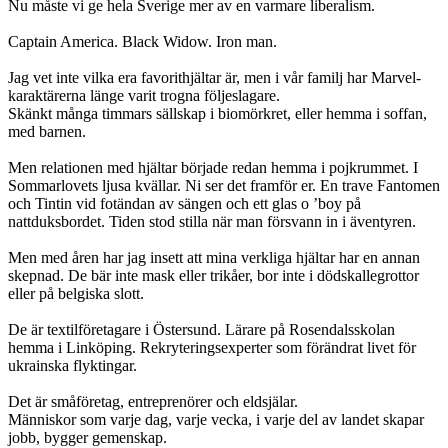
Nu måste vi ge hela Sverige mer av en varmare liberalism.
Captain America. Black Widow. Iron man.
Jag vet inte vilka era favorithjältar är, men i vår familj har Marvel-
karaktärerna länge varit trogna följeslagare.
Skänkt många timmars sällskap i biomörkret, eller hemma i soffan,
med barnen.
Men relationen med hjältar började redan hemma i pojkrummet. I
Sommarlovets ljusa kvällar. Ni ser det framför er. En trave Fantomen
och Tintin vid fotändan av sängen och ett glas o ’boy på
nattduksbordet. Tiden stod stilla när man försvann in i äventyren.
Men med åren har jag insett att mina verkliga hjältar har en annan
skepnad. De bär inte mask eller trikåer, bor inte i dödskallegrottor
eller på belgiska slott.
De är textilföretagare i Östersund. Lärare på Rosendalsskolan
hemma i Linköping. Rekryteringsexperter som förändrat livet för
ukrainska flyktingar.
Det är småföretag, entreprenörer och eldsjälar.
Människor som varje dag, varje vecka, i varje del av landet skapar
jobb, bygger gemenskap.