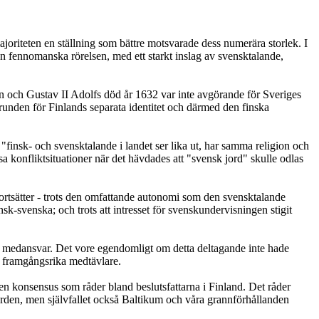
ajoriteten en ställning som bättre motsvarade dess numerära storlek. I
 fennomanska rörelsen, med ett starkt inslag av svensktalande,
n och Gustav II Adolfs död år 1632 var inte avgörande för Sveriges
unden för Finlands separata identitet och därmed den finska
finsk- och svensktalande i landet ser lika ut, har samma religion och
sa konfliktsituationer när det hävdades att "svensk jord" skulle odlas
fortsätter - trots den omfattande autonomi som den svensktalande
nsk-svenska; och trots att intresset för svenskundervisningen stigit
och medansvar. Det vore egendomligt om detta deltagande inte hade
re framgångsrika medtävlare.
den konsensus som råder bland beslutsfattarna i Finland. Det råder
rden, men självfallet också Baltikum och våra grannförhållanden