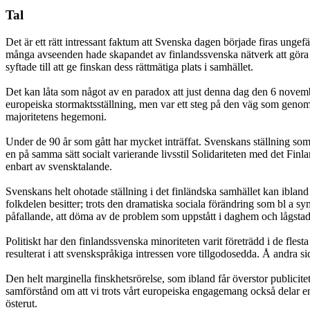
Tal
Det är ett rätt intressant faktum att Svenska dagen började firas unge
många avseenden hade skapandet av finlandssvenska nätverk att göra m
syftade till att ge finskan dess rättmätiga plats i samhället.
Det kan låta som något av en paradox att just denna dag den 6 novemb
europeiska stormaktsställning, men var ett steg på den väg som genom
majoritetens hegemoni.
Under de 90 år som gått har mycket inträffat. Svenskans ställning som
en på samma sätt socialt varierande livsstil Solidariteten med det Finl
enbart av svensktalande.
Svenskans helt ohotade ställning i det finländska samhället kan iblan
folkdelen besitter; trots den dramatiska sociala förändring som bl a sym
påfallande, att döma av de problem som uppstått i daghem och lågstad
Politiskt har den finlandssvenska minoriteten varit företrädd i de fle
resulterat i att svenskspråkiga intressen vore tillgodosedda. Å andra si
Den helt marginella finskhetsrörelse, som ibland får överstor publicit
samförstånd om att vi trots vårt europeiska engagemang också delar e
österut.