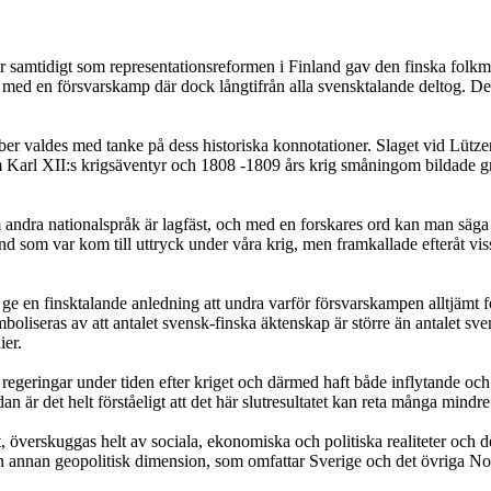
fär samtidigt som representationsreformen i Finland gav den finska folkm
ed en försvarskamp där dock långtifrån alla svensktalande deltog. Den
er valdes med tanke på dess historiska konnotationer. Slaget vid Lütze
 Karl XII:s krigsäventyr och 1808 -1809 års krig småningom bildade gr
 andra nationalspråk är lagfäst, och med en forskares ord kan man säga "
and som var kom till uttryck under våra krig, men framkallade efteråt vis
d ge en finsktalande anledning att undra varför försvarskampen alltjämt 
boliseras av att antalet svensk-finska äktenskap är större än antalet sve
ier.
sta regeringar under tiden efter kriget och därmed haft både inflytande 
dan är det helt förståeligt att det här slutresultatet kan reta många mind
et, överskuggas helt av sociala, ekonomiska och politiska realiteter och 
n annan geopolitisk dimension, som omfattar Sverige och det övriga No