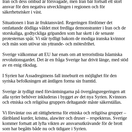
Iran och dess ombud är försvagade, men Iran bär fortsatt ett stort
ansvar för den negativa utvecklingen i regionen och för
säkerhetsrisker i väst.
Situationen i Iran är fruktansvärd. Regeringen fördömer det
omfattande dödliga våldet mot fredliga demonstranter i Iran och de
storskaliga, godtyckliga gripanden som har skett i de senaste
protesternas spår. Vi står tydligt bakom de modiga iranska kvinnor
och män som utövar sin yttrande- och mötesfrihet.
Sverige välkomnar att EU har enats om att terroristlista Islamiska
revolutionsgardet. Det är en fråga Sverige har drivit länge, med stöd
av en enig riksdag.
I Syrien har Assadregimens fall inneburit en möjlighet för den
syriska befolkningen att äntligen forma sin framtid.
Sverige är tydligt med förväntningarna på övergångsregeringen att
alla syrier behöver inkluderas i bygget av det nya Syrien. Kvinnors
och etniska och religiösa gruppers deltagande måste säkerställas.
Vi förväntar oss att rättigheterna för etniska och religiösa grupper –
däribland kurder, kristna, alawiter och druser – respekteras. Sverige
kommer fortsatt att lyfta vikten av ansvarsutkrävande för de brott
som har begåtts både nu och tidigare i Syrien.