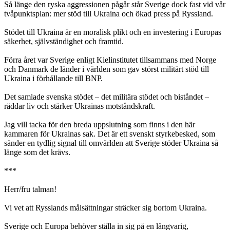
Så länge den ryska aggressionen pågår står Sverige dock fast vid vår
tvåpunktsplan: mer stöd till Ukraina och ökad press på Ryssland.
Stödet till Ukraina är en moralisk plikt och en investering i Europas
säkerhet, självständighet och framtid.
Förra året var Sverige enligt Kielinstitutet tillsammans med Norge
och Danmark de länder i världen som gav störst militärt stöd till
Ukraina i förhållande till BNP.
Det samlade svenska stödet – det militära stödet och biståndet –
räddar liv och stärker Ukrainas motståndskraft.
Jag vill tacka för den breda uppslutning som finns i den här
kammaren för Ukrainas sak. Det är ett svenskt styrkebesked, som
sänder en tydlig signal till omvärlden att Sverige stöder Ukraina så
länge som det krävs.
***
Herr/fru talman!
Vi vet att Rysslands målsättningar sträcker sig bortom Ukraina.
Sverige och Europa behöver ställa in sig på en långvarig,