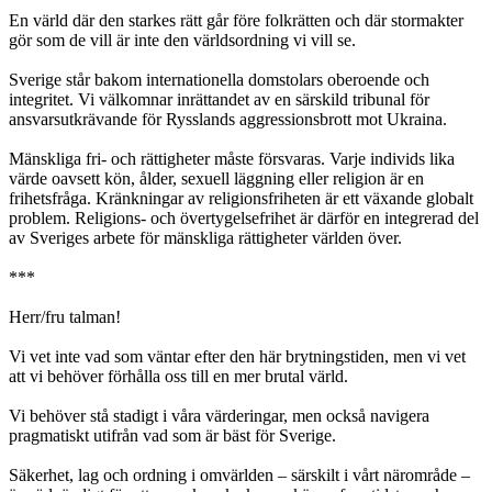
En värld där den starkes rätt går före folkrätten och där stormakter
gör som de vill är inte den världsordning vi vill se.
Sverige står bakom internationella domstolars oberoende och
integritet. Vi välkomnar inrättandet av en särskild tribunal för
ansvarsutkrävande för Rysslands aggressionsbrott mot Ukraina.
Mänskliga fri- och rättigheter måste försvaras. Varje individs lika
värde oavsett kön, ålder, sexuell läggning eller religion är en
frihetsfråga. Kränkningar av religionsfriheten är ett växande globalt
problem. Religions- och övertygelsefrihet är därför en integrerad del
av Sveriges arbete för mänskliga rättigheter världen över.
***
Herr/fru talman!
Vi vet inte vad som väntar efter den här brytningstiden, men vi vet
att vi behöver förhålla oss till en mer brutal värld.
Vi behöver stå stadigt i våra värderingar, men också navigera
pragmatiskt utifrån vad som är bäst för Sverige.
Säkerhet, lag och ordning i omvärlden – särskilt i vårt närområde –