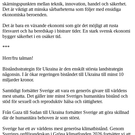
skärningspunkten mellan teknik, innovation, handel och säkerhet.
Det är viktigt att minska sårbarheterna som följer med ensidiga
ekonomiska beroenden.
Det är bara en växande ekonomi som gör det möjligt att rusta
försvaret och ha beredskap i bistrare tider. En stark svensk ekonomi
bygger säkerhet i en osäker tid.
***
Herr/fru talman!
Biståndsstrategin för Ukraina är den enskilt största landstrategin
någonsin. I år ökar regeringen biståndet till Ukraina till minst 10
miljarder kronor.
Samtidigt fortsätter Sverige att vara en generös givare till världens
mest utsatta. Det gäller inte minst Sveriges humanitära bistånd och
stöd för sexuell och reproduktiv hälsa och rättigheter.
Från Gaza till Sudan till Ukraina fortsätter Sverige att göra skillnad
där de humanitära behoven är som störst.
Sverige har ett av världens mest generösa klimatbistånd. Genom
Sveriges ordförandeskap i Gröna klimatfonden 2026 fortsätter vi att