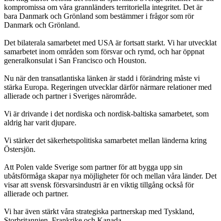
kompromissa om våra grannländers territoriella integritet. Det är
bara Danmark och Grönland som bestämmer i frågor som rör
Danmark och Grönland.
Det bilaterala samarbetet med USA är fortsatt starkt. Vi har utvecklat
samarbetet inom områden som försvar och rymd, och har öppnat
generalkonsulat i San Francisco och Houston.
Nu när den transatlantiska länken är stadd i förändring måste vi
stärka Europa. Regeringen utvecklar därför närmare relationer med
allierade och partner i Sveriges närområde.
Vi är drivande i det nordiska och nordisk-baltiska samarbetet, som
aldrig har varit djupare.
Vi stärker det säkerhetspolitiska samarbetet mellan länderna kring
Östersjön.
Att Polen valde Sverige som partner för att bygga upp sin
ubåtsförmåga skapar nya möjligheter för och mellan våra länder. Det
visar att svensk försvarsindustri är en viktig tillgång också för
allierade och partner.
Vi har även stärkt våra strategiska partnerskap med Tyskland,
Storbritannien, Frankrike och Kanada.