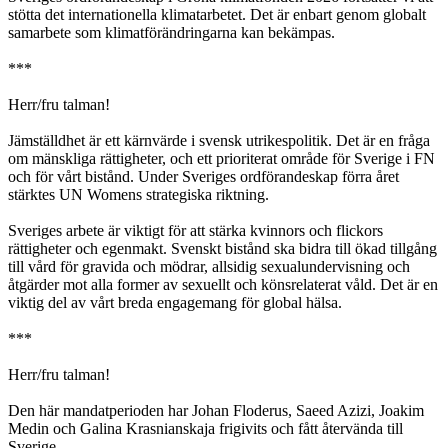
stötta det internationella klimatarbetet. Det är enbart genom globalt
samarbete som klimatförändringarna kan bekämpas.
***
Herr/fru talman!
Jämställdhet är ett kärnvärde i svensk utrikespolitik. Det är en fråga
om mänskliga rättigheter, och ett prioriterat område för Sverige i FN
och för vårt bistånd. Under Sveriges ordförandeskap förra året
stärktes UN Womens strategiska riktning.
Sveriges arbete är viktigt för att stärka kvinnors och flickors
rättigheter och egenmakt. Svenskt bistånd ska bidra till ökad tillgång
till vård för gravida och mödrar, allsidig sexualundervisning och
åtgärder mot alla former av sexuellt och könsrelaterat våld. Det är en
viktig del av vårt breda engagemang för global hälsa.
***
Herr/fru talman!
Den här mandatperioden har Johan Floderus, Saeed Azizi, Joakim
Medin och Galina Krasnianskaja frigivits och fått återvända till
Sverige.