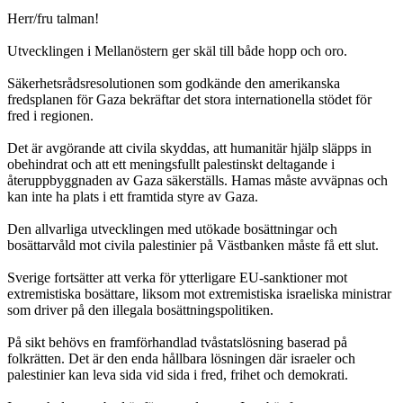
Herr/fru talman!
Utvecklingen i Mellanöstern ger skäl till både hopp och oro.
Säkerhetsrådsresolutionen som godkände den amerikanska
fredsplanen för Gaza bekräftar det stora internationella stödet för
fred i regionen.
Det är avgörande att civila skyddas, att humanitär hjälp släpps in
obehindrat och att ett meningsfullt palestinskt deltagande i
återuppbyggnaden av Gaza säkerställs. Hamas måste avväpnas och
kan inte ha plats i ett framtida styre av Gaza.
Den allvarliga utvecklingen med utökade bosättningar och
bosättarvåld mot civila palestinier på Västbanken måste få ett slut.
Sverige fortsätter att verka för ytterligare EU-sanktioner mot
extremistiska bosättare, liksom mot extremistiska israeliska ministrar
som driver på den illegala bosättningspolitiken.
På sikt behövs en framförhandlad tvåstatslösning baserad på
folkrätten. Det är den enda hållbara lösningen där israeler och
palestinier kan leva sida vid sida i fred, frihet och demokrati.