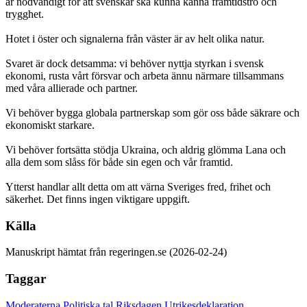
är nödvändigt för att svenskar ska kunna känna framtidstro och
trygghet.
Hotet i öster och signalerna från väster är av helt olika natur.
Svaret är dock detsamma: vi behöver nyttja styrkan i svensk
ekonomi, rusta vårt försvar och arbeta ännu närmare tillsammans
med våra allierade och partner.
Vi behöver bygga globala partnerskap som gör oss både säkrare och
ekonomiskt starkare.
Vi behöver fortsätta stödja Ukraina, och aldrig glömma Lana och
alla dem som slåss för både sin egen och vår framtid.
Ytterst handlar allt detta om att värna Sveriges fred, frihet och
säkerhet. Det finns ingen viktigare uppgift.
Källa
Manuskript hämtat från regeringen.se (2026-02-24)
Taggar
Moderaterna
Politiska tal
Riksdagen
Utrikesdeklaration