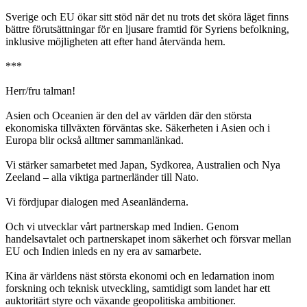
Sverige och EU ökar sitt stöd när det nu trots det sköra läget finns
bättre förutsättningar för en ljusare framtid för Syriens befolkning,
inklusive möjligheten att efter hand återvända hem.
***
Herr/fru talman!
Asien och Oceanien är den del av världen där den största
ekonomiska tillväxten förväntas ske. Säkerheten i Asien och i
Europa blir också alltmer sammanlänkad.
Vi stärker samarbetet med Japan, Sydkorea, Australien och Nya
Zeeland – alla viktiga partnerländer till Nato.
Vi fördjupar dialogen med Aseanländerna.
Och vi utvecklar vårt partnerskap med Indien. Genom
handelsavtalet och partnerskapet inom säkerhet och försvar mellan
EU och Indien inleds en ny era av samarbete.
Kina är världens näst största ekonomi och en ledarnation inom
forskning och teknisk utveckling, samtidigt som landet har ett
auktoritärt styre och växande geopolitiska ambitioner.