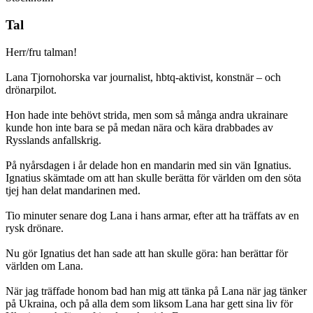
Tal
Herr/fru talman!
Lana Tjornohorska var journalist, hbtq-aktivist, konstnär – och
drönarpilot.
Hon hade inte behövt strida, men som så många andra ukrainare
kunde hon inte bara se på medan nära och kära drabbades av
Rysslands anfallskrig.
På nyårsdagen i år delade hon en mandarin med sin vän Ignatius.
Ignatius skämtade om att han skulle berätta för världen om den söta
tjej han delat mandarinen med.
Tio minuter senare dog Lana i hans armar, efter att ha träffats av en
rysk drönare.
Nu gör Ignatius det han sade att han skulle göra: han berättar för
världen om Lana.
När jag träffade honom bad han mig att tänka på Lana när jag tänker
på Ukraina, och på alla dem som liksom Lana har gett sina liv för