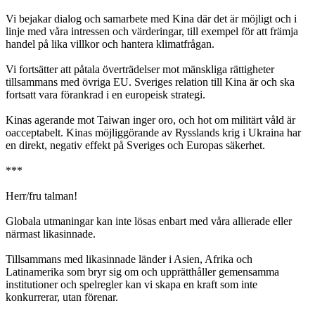
Vi bejakar dialog och samarbete med Kina där det är möjligt och i
linje med våra intressen och värderingar, till exempel för att främja
handel på lika villkor och hantera klimatfrågan.
Vi fortsätter att påtala överträdelser mot mänskliga rättigheter
tillsammans med övriga EU. Sveriges relation till Kina är och ska
fortsatt vara förankrad i en europeisk strategi.
Kinas agerande mot Taiwan inger oro, och hot om militärt våld är
oacceptabelt. Kinas möjliggörande av Rysslands krig i Ukraina har
en direkt, negativ effekt på Sveriges och Europas säkerhet.
***
Herr/fru talman!
Globala utmaningar kan inte lösas enbart med våra allierade eller
närmast likasinnade.
Tillsammans med likasinnade länder i Asien, Afrika och
Latinamerika som bryr sig om och upprätthåller gemensamma
institutioner och spelregler kan vi skapa en kraft som inte
konkurrerar, utan förenar.