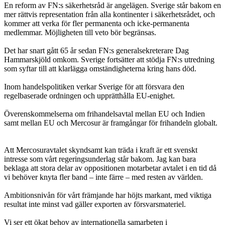
En reform av FN:s säkerhetsråd är angelägen. Sverige står bakom en
mer rättvis representation från alla kontinenter i säkerhetsrådet, och
kommer att verka för fler permanenta och icke-permanenta
medlemmar. Möjligheten till veto bör begränsas.
Det har snart gått 65 år sedan FN:s generalsekreterare Dag
Hammarskjöld omkom. Sverige fortsätter att stödja FN:s utredning
som syftar till att klarlägga omständigheterna kring hans död.
Inom handelspolitiken verkar Sverige för att försvara den
regelbaserade ordningen och upprätthålla EU-enighet.
Överenskommelserna om frihandelsavtal mellan EU och Indien
samt mellan EU och Mercosur är framgångar för frihandeln globalt.
Att Mercosuravtalet skyndsamt kan träda i kraft är ett svenskt
intresse som vårt regeringsunderlag står bakom. Jag kan bara
beklaga att stora delar av oppositionen motarbetar avtalet i en tid då
vi behöver knyta fler band – inte färre – med resten av världen.
Ambitionsnivån för vårt främjande har höjts markant, med viktiga
resultat inte minst vad gäller exporten av försvarsmateriel.
Vi ser ett ökat behov av internationella samarbeten i