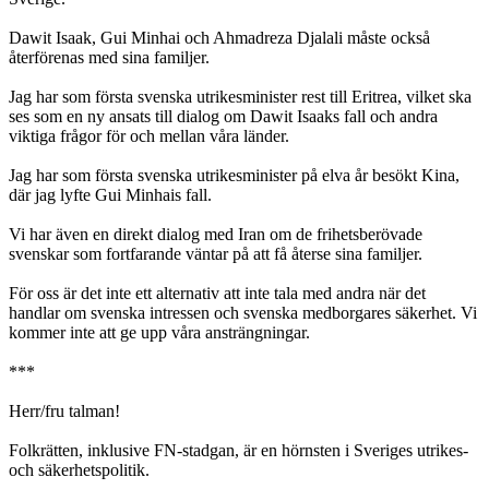
Dawit Isaak, Gui Minhai och Ahmadreza Djalali måste också
återförenas med sina familjer.
Jag har som första svenska utrikesminister rest till Eritrea, vilket ska
ses som en ny ansats till dialog om Dawit Isaaks fall och andra
viktiga frågor för och mellan våra länder.
Jag har som första svenska utrikesminister på elva år besökt Kina,
där jag lyfte Gui Minhais fall.
Vi har även en direkt dialog med Iran om de frihetsberövade
svenskar som fortfarande väntar på att få återse sina familjer.
För oss är det inte ett alternativ att inte tala med andra när det
handlar om svenska intressen och svenska medborgares säkerhet. Vi
kommer inte att ge upp våra ansträngningar.
***
Herr/fru talman!
Folkrätten, inklusive FN-stadgan, är en hörnsten i Sveriges utrikes-
och säkerhetspolitik.