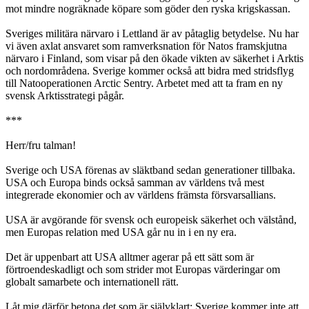
mot mindre nogräknade köpare som göder den ryska krigskassan.
Sveriges militära närvaro i Lettland är av påtaglig betydelse. Nu har
vi även axlat ansvaret som ramverksnation för Natos framskjutna
närvaro i Finland, som visar på den ökade vikten av säkerhet i Arktis
och nordområdena. Sverige kommer också att bidra med stridsflyg
till Natooperationen Arctic Sentry. Arbetet med att ta fram en ny
svensk Arktisstrategi pågår.
***
Herr/fru talman!
Sverige och USA förenas av släktband sedan generationer tillbaka.
USA och Europa binds också samman av världens två mest
integrerade ekonomier och av världens främsta försvarsallians.
USA är avgörande för svensk och europeisk säkerhet och välstånd,
men Europas relation med USA går nu in i en ny era.
Det är uppenbart att USA alltmer agerar på ett sätt som är
förtroendeskadligt och som strider mot Europas värderingar om
globalt samarbete och internationell rätt.
Låt mig därför betona det som är självklart: Sverige kommer inte att