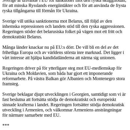
Sverige är drivande i EU för sanktioner mot den ryska skuggflottan,
för att minska Rysslands energiintäkter och för att använda de frysta
ryska tillgångarna till förmån för Ukraina.
Sverige vill utöka sanktionerna mot Belarus, till följd av den
inhemska repressionen och landets stöd till den ryska aggressionen.
Regeringen stöder det belarusiska folket på vägen mot ett fritt och
demokratiskt Belarus.
Många länder knackar nu på EU:s dörr. De vill bli en del av det
frihetliga Europa och av världens största inre marknad. Det ligger i
vårt intresse att hjälpa kandidatländerna att närma sig unionen.
Regeringen driver på för ytterligare steg mot EU-medlemskap för
Ukraina och Moldavien, som båda har gjort ett imponerande
reformarbete. På västra Balkan gör Albanien och Montenegro stora
framsteg.
Sverige beklagar djupt utvecklingen i Georgien, samtidigt som vi är
fast beslutna att fortsätta stödja de demokratiskt och europeiskt
sinnade krafterna i landet. Regeringen fortsätter stödja demokratisk
utveckling i Armenien, och välkomnar Armeniens ansträngningar
för närmare samarbete med EU.
***