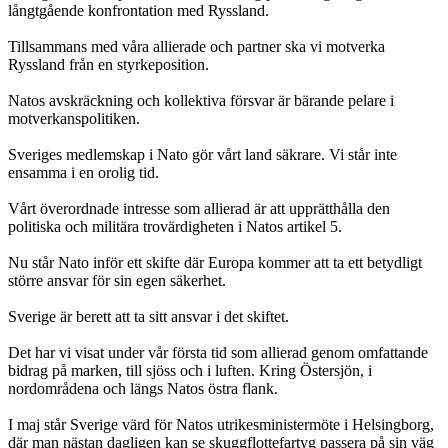
långtgående konfrontation med Ryssland.
Tillsammans med våra allierade och partner ska vi motverka
Ryssland från en styrkeposition.
Natos avskräckning och kollektiva försvar är bärande pelare i
motverkanspolitiken.
Sveriges medlemskap i Nato gör vårt land säkrare. Vi står inte
ensamma i en orolig tid.
Vårt överordnade intresse som allierad är att upprätthålla den
politiska och militära trovärdigheten i Natos artikel 5.
Nu står Nato inför ett skifte där Europa kommer att ta ett betydligt
större ansvar för sin egen säkerhet.
Sverige är berett att ta sitt ansvar i det skiftet.
Det har vi visat under vår första tid som allierad genom omfattande
bidrag på marken, till sjöss och i luften. Kring Östersjön, i
nordområdena och längs Natos östra flank.
I maj står Sverige värd för Natos utrikesministermöte i Helsingborg,
där man nästan dagligen kan se skuggflottefartyg passera på sin väg