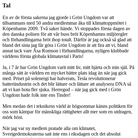
Tal
En av de första sakerna jag gjorde i Grön Ungdom var att
tillsammans med 50 andra medlemmar åka till klimattoppmötet i
Köpenhamn 2009. Två saker hände. Vi stoppades första dagen av
den danska polisen för att vår buss bröt Köpenhamns miljöregler
och förhandlingarna bröt ihop totalt. Därför är jag också så glad att
bland det sista jag får göra i Grön Ungdom är att fira att vi, bland
annat tack vare Åsa Romson i förhandlingarna, nyligen klubbade
världens första globala klimatavtal i Paris!
Ja, i 7 år har Grön Ungdom varit mitt liv, mitt hjärta och min själ. På
många sätt är världen en mycket bättre plats idag än när jag gick
med. Priset på solenergi har halverats, Tesla revolutionerar
batteriindustrin och det blir lättare och lättare att analysera DNA så
att vi kan bota fler sjuka. Herregud – när jag gick med i Grön
Ungdom hade folk inte ens Tinder!
Men medan det i teknikens värld är högsommar känns politiken för
oss som kämpar för mänskliga rättigheter allt mer som en utdragen,
mörk höst.
När jag var ny medlem pratade alla om klimatet,
Sverigedemokraterna satt inte ens i riksdagen och det absolut