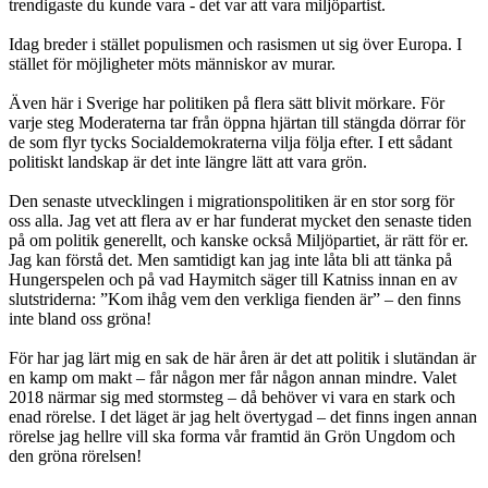
trendigaste du kunde vara - det var att vara miljöpartist.
Idag breder i stället populismen och rasismen ut sig över Europa. I
stället för möjligheter möts människor av murar.
Även här i Sverige har politiken på flera sätt blivit mörkare. För
varje steg Moderaterna tar från öppna hjärtan till stängda dörrar för
de som flyr tycks Socialdemokraterna vilja följa efter. I ett sådant
politiskt landskap är det inte längre lätt att vara grön.
Den senaste utvecklingen i migrationspolitiken är en stor sorg för
oss alla. Jag vet att flera av er har funderat mycket den senaste tiden
på om politik generellt, och kanske också Miljöpartiet, är rätt för er.
Jag kan förstå det. Men samtidigt kan jag inte låta bli att tänka på
Hungerspelen och på vad Haymitch säger till Katniss innan en av
slutstriderna: ”Kom ihåg vem den verkliga fienden är” – den finns
inte bland oss gröna!
För har jag lärt mig en sak de här åren är det att politik i slutändan är
en kamp om makt – får någon mer får någon annan mindre. Valet
2018 närmar sig med stormsteg – då behöver vi vara en stark och
enad rörelse. I det läget är jag helt övertygad – det finns ingen annan
rörelse jag hellre vill ska forma vår framtid än Grön Ungdom och
den gröna rörelsen!