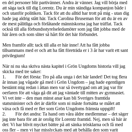
en del personer blir partivänner. Andra är vänner. Jag vill börja med
att säga tack till dig Lorentz. Du är min ständiga kompanjon både i
och utanför politiken. Tack för att du alltid har trott på mig - utan dig
hade jag aldrig stått här. Tack Carolina Bruseman för att du är en av
de mest pålitliga och förlåtande människorna jag har träffat. Tack
också till alla förbundsstyrelseledamöter som jag fått jobba med de
här åren och som sliter så hårt för det här förbundet.
Men framför allt: tack till alla er här inne! Att ha fått jobba
tillsammans med er och att ha fått företräda er i 3 år har varit ett sant
privilegium!
När ni nu ska skriva nästa kapitel i Grön Ungdoms historia vill jag
skicka med tre saker:
1. För det första: Tro på alla unga i det här landet! Det tog flera
år innan jag vågade gå med i Grön Ungdom – jag hade egentligen
bestämt mig redan i åttan men var så övertygad om att jag var för
oerfaren för att våga gå dit att jag väntade till mitten av gymnasiet.
Vi vet inte – den man minst anar kan bli Sveriges framtida
statsminister och det är därför som ni måste fortsätta se målet att
växa och få med er fler som Grön Ungdoms främsta uppgift!
2. För det andra: Ta hand om våra äldre medlemmar – det säger
jag inte bara för att är orolig för Lorentz framtid. Nej, men så här är
det: Vi har blivit mycket bättre på att sänka trösklarna och få med
oss fler – men vi har misslyckats med att behålla den som varit