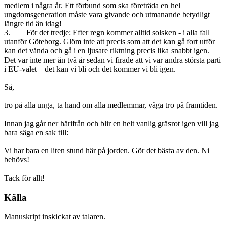
medlem i några år. Ett förbund som ska företräda en hel
ungdomsgeneration måste vara givande och utmanande betydligt
längre tid än idag!
3. För det tredje: Efter regn kommer alltid solsken - i alla fall
utanför Göteborg. Glöm inte att precis som att det kan gå fort utför
kan det vända och gå i en ljusare riktning precis lika snabbt igen.
Det var inte mer än två år sedan vi firade att vi var andra största parti
i EU-valet – det kan vi bli och det kommer vi bli igen.
Så,
tro på alla unga, ta hand om alla medlemmar, våga tro på framtiden.
Innan jag går ner härifrån och blir en helt vanlig gräsrot igen vill jag
bara säga en sak till:
Vi har bara en liten stund här på jorden. Gör det bästa av den. Ni
behövs!
Tack för allt!
Källa
Manuskript inskickat av talaren.