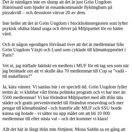
Det är nämligen inte en slump att det är just Grön Ungdom
Härnösand som bjuder in ensamkommande flyktingbarn på
pizzakväll – och dessutom värvar 20 av dem.
Inte heller att det är Grön Ungdom i Stockholmsregionen som lyfter
psykisk ohälsa bland unga och driver på Miljöpartiet för en bättre
vård.
Och är någon egentligen förvånad över att det är medlemmar från
Grön Ungdom Växjö och Lund som cyklade till klimattoppmötet i
Paris?
Vet ni, jag träffade faktiskt en medlem i MUF för ett tag sen som när
jag berättade om att vi skulle åka 70 medlemmar till Cop sa ”vadå -
till mataffären?”
Ja, kära vänner. Vi samlas här i en speciell tid. Grön Ungdom fyller
trettio år, vi klubbar vårt första politiska program och vi har mer än
5500 medlemmar! Vi har förändrat Miljöpartiet med allt ifrån täta
städer och gratis preventivmedel till förändrat reseavdrag och mer
pengar till klimatbistånd - och framför allt: MUF och SSU borde
känna sig hotade - vi sätter nu upp målet om att bli 10 000
medlemmar till efter nästa val – och det kommer vi klara!
Allt det här är långt ifrån min förtjänst. Mona Sahlin sa en gång att