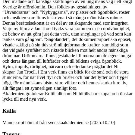
Den mättade och känsliga skildringen av en ung mans väg i ett kargt
Sverige är oförglömlig. Den följdes av gestaltningen av
”Utvandrarna” och ”Nybyggarna”, av platser och ögonblick, röster
och ansikten som finns inskrivna i så många människors minne.
Denna berättelsekonst är en del av ett skapande med stor integritet.
Varje ny film av Jan Troell tycks vara kommen ur en nödvändighet,
ett behov av att göra just detta verk, utan sneglingar på vad som kan
tänkas vara gångbart. ”Sagolandet”, det dokumentärpoetiska eposet,
visade sakligt på sin tids strömlinjeformande krafter, samtidigt som
det vidgade synfältet och riktade blicken mot helt andra mänskliga
drömmar. Drömmarna finns gestaltade i filmerna om de egensinniga
och deras längtan till luftfärder och till bildens eviga ögonblick.
Rytm, impuls, rörlighet, närvaro och eftertanke präglar det Ni
skapar. Jan Troell, i Era verk finns en blick för de små och de stora
stunderna, för när livet flyr och brister och när det lyfter och flyger
högt, för människans bistra yttre villkor och hennes starka inre liv,
allt fångat i ett synnerligen sinnligt foto.
Akademien gratulerar Er till allt som Ni hittills har skapat och önskar
lycka till med nya verk.
Källa
Manuskript hämtat från svenskaakademien.se (2025-10-10)
Taggar