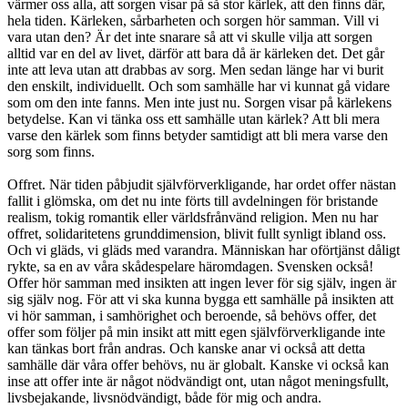
värmer oss alla, att sorgen visar på så stor kärlek, att den finns där,
hela tiden. Kärleken, sårbarheten och sorgen hör samman. Vill vi
vara utan den? Är det inte snarare så att vi skulle vilja att sorgen
alltid var en del av livet, därför att bara då är kärleken det. Det går
inte att leva utan att drabbas av sorg. Men sedan länge har vi burit
den enskilt, individuellt. Och som samhälle har vi kunnat gå vidare
som om den inte fanns. Men inte just nu. Sorgen visar på kärlekens
betydelse. Kan vi tänka oss ett samhälle utan kärlek? Att bli mera
varse den kärlek som finns betyder samtidigt att bli mera varse den
sorg som finns.
Offret. När tiden påbjudit självförverkligande, har ordet offer nästan
fallit i glömska, om det nu inte förts till avdelningen för bristande
realism, tokig romantik eller världsfrånvänd religion. Men nu har
offret, solidaritetens grunddimension, blivit fullt synligt ibland oss.
Och vi gläds, vi gläds med varandra. Människan har oförtjänst dåligt
rykte, sa en av våra skådespelare häromdagen. Svensken också!
Offer hör samman med insikten att ingen lever för sig själv, ingen är
sig själv nog. För att vi ska kunna bygga ett samhälle på insikten att
vi hör samman, i samhörighet och beroende, så behövs offer, det
offer som följer på min insikt att mitt egen självförverkligande inte
kan tänkas bort från andras. Och kanske anar vi också att detta
samhälle där våra offer behövs, nu är globalt. Kanske vi också kan
inse att offer inte är något nödvändigt ont, utan något meningsfullt,
livsbejakande, livsnödvändigt, både för mig och andra.