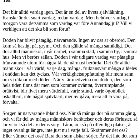
Det blir alltid vardag igen. Det är en del av livets självläkning.
Kanske är det snart vardag, redan vardag. Men behöver vardag i
morgon vara detsamma som vardag var före Annandag jul? Vill vi
verkligen att det ska bli som förut?
Döden har blivit påtaglig, närvarande. Ingen av oss är oberörd. Den
kom så hastigt på, grymt. Och den gällde så många samtidigt. Det
dör alltid människor, i vår närhet, i samma stad, i samma by, i samma
hus. Men vi berörs sällan. Döden i vår tidigare vardag var påtagligt
frånvarande utom för några få, de närmast berörda. Det dör alltid
människor i vår värld, varje dag, många, fruktansvärt många alldeles
i onödan kan det tyckas. Vår verklighetsuppfattning blir mera sann
om vi räknar med döden. När vi är medvetna om döden, den som
hela tiden finns där men som kommer oväntat, överrumplande,
orättvist, blir livet mera värdefullt, varje stund, varje ögonblick
oskattbart, inte något självklart, mer av gåva, mera att ta vara på,
förvalta.
Sorgen är närvarande ibland oss. När så många dör på samma gång,
och vi får del av många människors berättelser och deras förluster, så
tar vi också del av deras sorg. Tårar, också på offentliga platser, är
inget ovanligt längre, inte just nu i varje fall. Skrämmer det oss?
Eller värmer det oss? Bara den som älskar sörjer. Är det inte det som