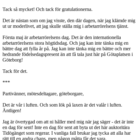
Tack så mycket! Och tack för gratulationerna.
Det är nästan som om jag visste, den där dagen, när jag klämde mig
ut ur moderlivet, att jag skulle ställa mig i arbetarrörelsens tjänst.
Första maj är arbetarrörelsens dag. Det är den internationella
arbetarrörelsens stora högtidsdag. Och jag kan inte tänka mig en
bättre dag att fylla år på. Jag kan inte tänka mig en bättre och mer
hedrande födelsedagspresent än att få tala just här på Götaplatsen i
Göteborg!
Tack för det.
***
Partivänner, mötesdeltagare, göteborgare,
Det är vår i luften. Och som lök på laxen är det valår i luften.
Äntligen!
Jag är övertygad om att ni håller med mig när jag säger - det är inte
en dag för sent! Inte en dag för sent att byta ut det här auktoritära
Tidögänget som regerar. I vanliga fall brukar jag tycka att alla har
rätt till en andra chans, men någon måtta får det vara.