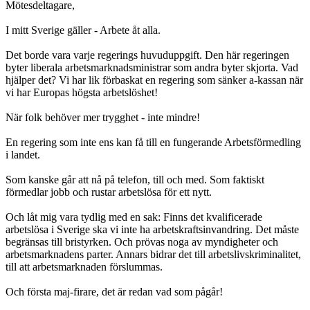
Mötesdeltagare,
I mitt Sverige gäller - Arbete åt alla.
Det borde vara varje regerings huvuduppgift. Den här regeringen
byter liberala arbetsmarknadsministrar som andra byter skjorta. Vad
hjälper det? Vi har lik förbaskat en regering som sänker a-kassan när
vi har Europas högsta arbetslöshet!
När folk behöver mer trygghet - inte mindre!
En regering som inte ens kan få till en fungerande Arbetsförmedling
i landet.
Som kanske går att nå på telefon, till och med. Som faktiskt
förmedlar jobb och rustar arbetslösa för ett nytt.
Och låt mig vara tydlig med en sak: Finns det kvalificerade
arbetslösa i Sverige ska vi inte ha arbetskraftsinvandring. Det måste
begränsas till bristyrken. Och prövas noga av myndigheter och
arbetsmarknadens parter. Annars bidrar det till arbetslivskriminalitet,
till att arbetsmarknaden förslummas.
Och första maj-firare, det är redan vad som pågår!