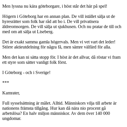
Men lyssna nu kära göteborgare, i höst står det här på spel!
Högern i Göteborg har en annan plan. De vill istället sälja ut de
hyresrätter som folk har råd att bo i. De vill privatisera
äldreomsorgen. De vill sälja ut sjukhusen. Och nu pratar de till och
med om att sälja ut Liseberg.
Det är exakt samma gamla högervals. Men vi vet vart det leder!
Större aktieutdelning för några få, men sämre välfärd för alla.
Men det kan ni sätta stopp för. I höst är det allvar, då röstar vi fram
ett styre som sätter vanligt folk först.
I Göteborg - och i Sverige!
***
Kamrater,
Full sysselsättning är målet. Alltid. Människors vilja till arbete är
nationens främsta tillgång. Hur kan då nära nio procent gå
arbetslösa? En halv miljon människor. Av dem över 140 000
ungdomar.