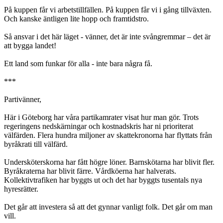
På kuppen får vi arbetstillfällen. På kuppen får vi i gång tillväxten.
Och kanske äntligen lite hopp och framtidstro.
Så ansvar i det här läget - vänner, det är inte svångremmar – det är
att bygga landet!
Ett land som funkar för alla - inte bara några få.
***
Partivänner,
Här i Göteborg har våra partikamrater visat hur man gör. Trots
regeringens nedskärningar och kostnadskris har ni prioriterat
välfärden. Flera hundra miljoner av skattekronorna har flyttats från
byråkrati till välfärd.
Undersköterskorna har fått högre löner. Barnskötarna har blivit fler.
Byråkraterna har blivit färre. Vårdköerna har halverats.
Kollektivtrafiken har byggts ut och det har byggts tusentals nya
hyresrätter.
Det går att investera så att det gynnar vanligt folk. Det går om man
vill.