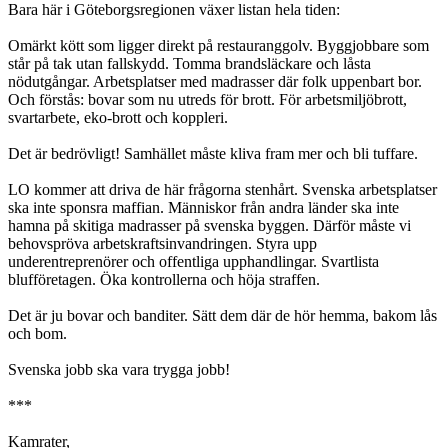
Bara här i Göteborgsregionen växer listan hela tiden:
Omärkt kött som ligger direkt på restauranggolv. Byggjobbare som
står på tak utan fallskydd. Tomma brandsläckare och låsta
nödutgångar. Arbetsplatser med madrasser där folk uppenbart bor.
Och förstås: bovar som nu utreds för brott. För arbetsmiljöbrott,
svartarbete, eko-brott och koppleri.
Det är bedrövligt! Samhället måste kliva fram mer och bli tuffare.
LO kommer att driva de här frågorna stenhårt. Svenska arbetsplatser
ska inte sponsra maffian. Människor från andra länder ska inte
hamna på skitiga madrasser på svenska byggen. Därför måste vi
behovspröva arbetskraftsinvandringen. Styra upp
underentreprenörer och offentliga upphandlingar. Svartlista
blufföretagen. Öka kontrollerna och höja straffen.
Det är ju bovar och banditer. Sätt dem där de hör hemma, bakom lås
och bom.
Svenska jobb ska vara trygga jobb!
***
Kamrater,