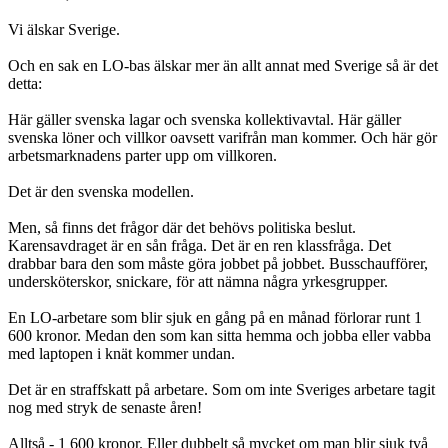
Vi älskar Sverige.
Och en sak en LO-bas älskar mer än allt annat med Sverige så är det
detta:
Här gäller svenska lagar och svenska kollektivavtal. Här gäller
svenska löner och villkor oavsett varifrån man kommer. Och här gör
arbetsmarknadens parter upp om villkoren.
Det är den svenska modellen.
Men, så finns det frågor där det behövs politiska beslut.
Karensavdraget är en sån fråga. Det är en ren klassfråga. Det
drabbar bara den som måste göra jobbet på jobbet. Busschaufförer,
undersköterskor, snickare, för att nämna några yrkesgrupper.
En LO-arbetare som blir sjuk en gång på en månad förlorar runt 1
600 kronor. Medan den som kan sitta hemma och jobba eller vabba
med laptopen i knät kommer undan.
Det är en straffskatt på arbetare. Som om inte Sveriges arbetare tagit
nog med stryk de senaste åren!
Alltså - 1 600 kronor. Eller dubbelt så mycket om man blir sjuk två