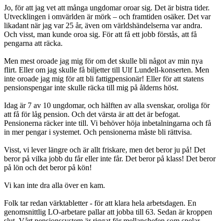
Jo, för att jag vet att många ungdomar oroar sig. Det är bistra tider.
Utvecklingen i omvärlden är mörk – och framtiden osäker. Det var
likadant när jag var 25 år, även om världshändelserna var andra.
Och visst, man kunde oroa sig. För att få ett jobb förstås, att få
pengarna att räcka.
Men mest oroade jag mig för om det skulle bli något av min nya
flirt. Eller om jag skulle få biljetter till Ulf Lundell-konserten. Men
inte oroade jag mig för att bli fattigpensionär! Eller för att statens
pensionspengar inte skulle räcka till mig på ålderns höst.
Idag är 7 av 10 ungdomar, och hälften av alla svenskar, oroliga för
att få för låg pension. Och det värsta är att det är befogat.
Pensionerna räcker inte till. Vi behöver höja inbetalningarna och få
in mer pengar i systemet. Och pensionerna måste bli rättvisa.
Visst, vi lever längre och är allt friskare, men det beror ju på! Det
beror på vilka jobb du får eller inte får. Det beror på klass! Det beror
på lön och det beror på kön!
Vi kan inte dra alla över en kam.
Folk tar redan värktabletter - för att klara hela arbetsdagen. En
genomsnittlig LO-arbetare pallar att jobba till 63. Sedan är kroppen
slut. Vårt pensionssystem är riggat för mellanchefen som spelar