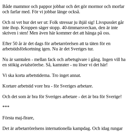
Både mammor och pappor jobbar och det gör mormor och morfar
och farfar med. För vi jobbar länge också.
Och ni vet hur det ser ut: Folk stressar ju ihjäl sig! Livspusslet går
inte ihop. Kroppen säger stopp. 40-timmarsveckan, den är inte
skriven i sten! Men även här kommer det att hänga på oss.
Efter 50 år är det dags för arbetarrörelsen att ta täten för en
arbetstidsförkortning igen. Nu är det Sveriges tur.
Nu är samtalen - mellan fack och arbetsgivare i gång. Ingen vill ha
en stökig avtalsrörelse. Så, kamrater - nu löser vi det här!
Vi ska korta arbetstiderna. Tro inget annat.
Kortare arbetstid vore bra - för Sveriges arbetare.
Och det som är bra för Sveriges arbetare - det är bra för Sverige!
***
Första maj-firare,
Det är arbetarrörelsens internationella kampdag. Och idag rungar