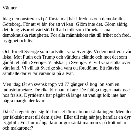
Vänner,
Idag demonstrerar vi på första maj här i fredens och demokratins
Göteborg. För att vi får, för att vi kan! Glöm inte det. Glöm aldrig
det. Idag visar vi vårt stöd till alla folk som förnekas sina
demokratiska rättigheter. För alla människors rätt till frihet och fred,
trygghet och liv.
Och för ett Sverige som fortsätter vara Sverige. Vi demonstrerar vår
ilska. Mot Putin och Trump och världens elände och mot det som
går åt fel håll i Sverige. Vi älskar ju Sverige. Vi vill vara stolta över
vårt land. Vi vill att Sverige ska vara ett föredöme. Ett rättvist
samhälle där vi tar varandra på allvar.
Men idag får en svensk topp-vd 77 gånger så hög lön som en
industriarbetare. De rika blir bara rikare. De fattiga tigger matkasse
hos frälsis. Dyrtiderna har pågått så länge att vanligt folk inte har
några marginaler kvar.
Då slår regeringen sig för bröstet för matmomssänkningen. Men den
ger faktiskt mest till dem själva. Eller till mig när jag handlar en dyr
ryggbiff. För hur många kronor gör sänkt matmoms på köttbullar
och makaroner?