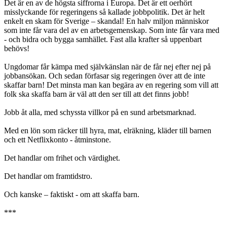
Det är en av de högsta siffrorna i Europa. Det är ett oerhört
misslyckande för regeringens så kallade jobbpolitik. Det är helt
enkelt en skam för Sverige – skandal! En halv miljon människor
som inte får vara del av en arbetsgemenskap. Som inte får vara med
- och bidra och bygga samhället. Fast alla krafter så uppenbart
behövs!
Ungdomar får kämpa med självkänslan när de får nej efter nej på
jobbansökan. Och sedan förfasar sig regeringen över att de inte
skaffar barn! Det minsta man kan begära av en regering som vill att
folk ska skaffa barn är väl att den ser till att det finns jobb!
Jobb åt alla, med schyssta villkor på en sund arbetsmarknad.
Med en lön som räcker till hyra, mat, elräkning, kläder till barnen
och ett Netflixkonto - åtminstone.
Det handlar om frihet och värdighet.
Det handlar om framtidstro.
Och kanske – faktiskt - om att skaffa barn.
***