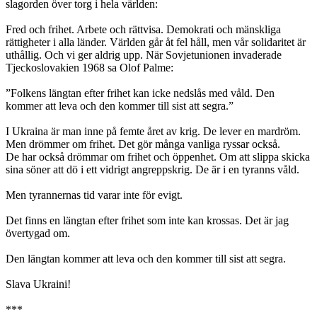
slagorden över torg i hela världen:
Fred och frihet. Arbete och rättvisa. Demokrati och mänskliga
rättigheter i alla länder. Världen går åt fel håll, men vår solidaritet är
uthållig. Och vi ger aldrig upp. När Sovjetunionen invaderade
Tjeckoslovakien 1968 sa Olof Palme:
”Folkens längtan efter frihet kan icke nedslås med våld. Den
kommer att leva och den kommer till sist att segra.”
I Ukraina är man inne på femte året av krig. De lever en mardröm.
Men drömmer om frihet. Det gör många vanliga ryssar också.
De har också drömmar om frihet och öppenhet. Om att slippa skicka
sina söner att dö i ett vidrigt angreppskrig. De är i en tyranns våld.
Men tyrannernas tid varar inte för evigt.
Det finns en längtan efter frihet som inte kan krossas. Det är jag
övertygad om.
Den längtan kommer att leva och den kommer till sist att segra.
Slava Ukraini!
***