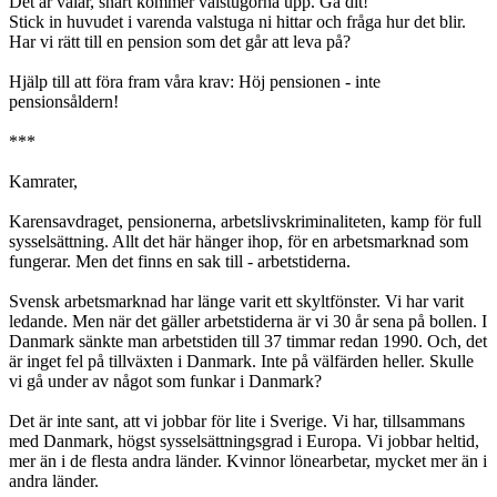
Det är valår, snart kommer valstugorna upp. Gå dit!
Stick in huvudet i varenda valstuga ni hittar och fråga hur det blir.
Har vi rätt till en pension som det går att leva på?
Hjälp till att föra fram våra krav: Höj pensionen - inte
pensionsåldern!
***
Kamrater,
Karensavdraget, pensionerna, arbetslivskriminaliteten, kamp för full
sysselsättning. Allt det här hänger ihop, för en arbetsmarknad som
fungerar. Men det finns en sak till - arbetstiderna.
Svensk arbetsmarknad har länge varit ett skyltfönster. Vi har varit
ledande. Men när det gäller arbetstiderna är vi 30 år sena på bollen. I
Danmark sänkte man arbetstiden till 37 timmar redan 1990. Och, det
är inget fel på tillväxten i Danmark. Inte på välfärden heller. Skulle
vi gå under av något som funkar i Danmark?
Det är inte sant, att vi jobbar för lite i Sverige. Vi har, tillsammans
med Danmark, högst sysselsättningsgrad i Europa. Vi jobbar heltid,
mer än i de flesta andra länder. Kvinnor lönearbetar, mycket mer än i
andra länder.