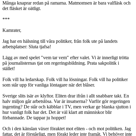
Många knaprar redan på ramarna. Matmomsen är bara valfläsk och
det fläsket är oätligt.
***
Kamrater,
Jag har en hälsning till våra politiker, från folk ute på landets
arbetsplatser: Sluta tjafsa!
Lägg av med spelet "vem tar vem" efter valet. Vi är innerligt trötta
på journalisternas tjat om regeringsbildning. Prata sakpolitik i
stället!
Folk vill ha ledarskap. Folk vill ha lösningar. Folk vill ha politiker
som står upp för vanliga löntagare när det blåser.
Sverige slits isär av klyftor. Eliten drar ifrån i allt snabbare takt. En
halv miljon går arbetslösa. Var är insatserna? Varför gör regeringen
ingenting? De står och käbblar i TV, men verkar ge blanka sjutton i
hur vanligt folk har det. Det är väl klart att människor blir
förbannade. De tappar ju hoppet!
Och i den känslan växer föraktet mot eliten - och mot politiken. Jag
fattar, det är förståeligt, men förakt leder inte framåt. Vi behöver inte