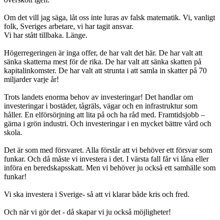
Om det vill jag säga, låt oss inte luras av falsk matematik. Vi, vanligt
folk, Sveriges arbetare, vi har tagit ansvar.
Vi har stått tillbaka. Länge.
Högerregeringen är inga offer, de har valt det här. De har valt att
sänka skatterna mest för de rika. De har valt att sänka skatten på
kapitalinkomster. De har valt att strunta i att samla in skatter på 70
miljarder varje år!
Trots landets enorma behov av investeringar! Det handlar om
investeringar i bostäder, tågräls, vägar och en infrastruktur som
håller. En elförsörjning att lita på och ha råd med. Framtidsjobb –
gärna i grön industri. Och investeringar i en mycket bättre vård och
skola.
Det är som med försvaret. Alla förstår att vi behöver ett försvar som
funkar. Och då måste vi investera i det. I värsta fall får vi låna eller
införa en beredskapsskatt. Men vi behöver ju också ett samhälle som
funkar!
Vi ska investera i Sverige- så att vi klarar både kris och fred.
Och när vi gör det - då skapar vi ju också möjligheter!