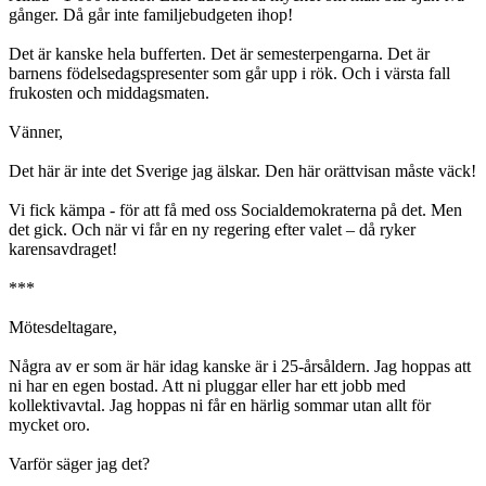
gånger. Då går inte familjebudgeten ihop!
Det är kanske hela bufferten. Det är semesterpengarna. Det är
barnens födelsedagspresenter som går upp i rök. Och i värsta fall
frukosten och middagsmaten.
Vänner,
Det här är inte det Sverige jag älskar. Den här orättvisan måste väck!
Vi fick kämpa - för att få med oss Socialdemokraterna på det. Men
det gick. Och när vi får en ny regering efter valet – då ryker
karensavdraget!
***
Mötesdeltagare,
Några av er som är här idag kanske är i 25-årsåldern. Jag hoppas att
ni har en egen bostad. Att ni pluggar eller har ett jobb med
kollektivavtal. Jag hoppas ni får en härlig sommar utan allt för
mycket oro.
Varför säger jag det?