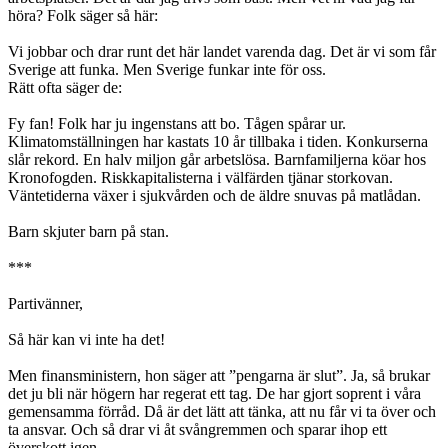
höra? Folk säger så här:
Vi jobbar och drar runt det här landet varenda dag. Det är vi som får
Sverige att funka. Men Sverige funkar inte för oss.
Rätt ofta säger de:
Fy fan! Folk har ju ingenstans att bo. Tågen spårar ur.
Klimatomställningen har kastats 10 år tillbaka i tiden. Konkurserna
slår rekord. En halv miljon går arbetslösa. Barnfamiljerna köar hos
Kronofogden. Riskkapitalisterna i välfärden tjänar storkovan.
Väntetiderna växer i sjukvården och de äldre snuvas på matlådan.
Barn skjuter barn på stan.
***
Partivänner,
Så här kan vi inte ha det!
Men finansministern, hon säger att ”pengarna är slut”. Ja, så brukar
det ju bli när högern har regerat ett tag. De har gjort soprent i våra
gemensamma förråd. Då är det lätt att tänka, att nu får vi ta över och
ta ansvar. Och så drar vi åt svångremmen och sparar ihop ett
överskott igen.