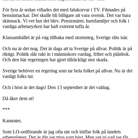
För fyra år sedan viftades det med falukorvar i TV. Filmades på
bensinmackar. Det skulle bli billigare att vara svensk. Det var bara
skitsnack. Vi vet hur det blev. Pensionärer, barnfamiljer och folk i
vanliga arbetaryrken har haft extremt tuffa år.
Klassamhället är på väg tillbaka med stormsteg, Sverige slits isär.
Och nu är det nog. Det är dags att ta Sverige på allvar. Politik är på
riktigt. Politik slår rakt in i människors vardag, frihet och plånbok.
Och den här regeringen har gjort tillräckligt stor skada.
Sverige behöver en regering som tar hela folket på allvar. Nu är det
vanligt folks tur.
Och i höst är det dags! Den 13 september är det valdag.
Då åker dem ut!
***
Kamrater,
Som LO-ordförande är jag ofta ute och träffar folk på landets
arbetsplatser. Det är där jag trivs som bäst. Men vet ni vad jag får