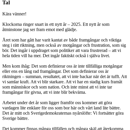
Tal
Kära vänner!
Klockorna ringer snart in ett nytt år – 2025. Ett nytt år som
åtminstone jag ser fram emot med glädje.
Året som har gått har varit kantat av både framgångar och viktiga
steg i rätt riktning, men också av motgångar och frustration, som sig
bör. Det ingår i uppdraget som politiker att vara frustrerad – att vi
hela tiden vill ha mer. Det ingår faktiskt också i själva livet.
Men kom ihåg: Det som definierar oss är inte tillfälliga motgångar
eller ens en lång rad framgångar. Det som definierar oss är
riktningen – summan, resultatet, att vi inte backar när det är tufft. Att
vi samlar kraft. Att vi blir starkare. Att vi har en stadig kurs framåt
som människor och som nation. Och inte minst att vi inte tar
framgångar för givna, att vi inte blir bekväma.
Arbetet under det år som ligger framför oss kommer att göra
vardagen lite enklare för oss som bor här och vårt land lite bättre.
Det är mitt och Sverigedemokraternas nyårslöfte: Vi fortsätter göra
Sverige bättre.
Det kommer finnas många tillfällen och många skäl att återkomma