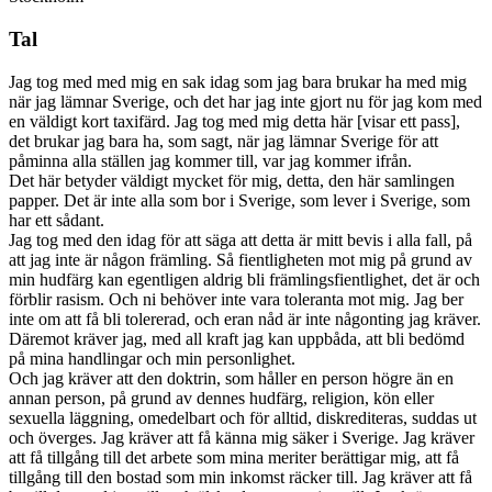
Tal
Jag tog med med mig en sak idag som jag bara brukar ha med mig
när jag lämnar Sverige, och det har jag inte gjort nu för jag kom med
en väldigt kort taxifärd. Jag tog med mig detta här [visar ett pass],
det brukar jag bara ha, som sagt, när jag lämnar Sverige för att
påminna alla ställen jag kommer till, var jag kommer ifrån.
Det här betyder väldigt mycket för mig, detta, den här samlingen
papper. Det är inte alla som bor i Sverige, som lever i Sverige, som
har ett sådant.
Jag tog med den idag för att säga att detta är mitt bevis i alla fall, på
att jag inte är någon främling. Så fientligheten mot mig på grund av
min hudfärg kan egentligen aldrig bli främlingsfientlighet, det är och
förblir rasism. Och ni behöver inte vara toleranta mot mig. Jag ber
inte om att få bli tolererad, och eran nåd är inte någonting jag kräver.
Däremot kräver jag, med all kraft jag kan uppbåda, att bli bedömd
på mina handlingar och min personlighet.
Och jag kräver att den doktrin, som håller en person högre än en
annan person, på grund av dennes hudfärg, religion, kön eller
sexuella läggning, omedelbart och för alltid, diskrediteras, suddas ut
och överges. Jag kräver att få känna mig säker i Sverige. Jag kräver
att få tillgång till det arbete som mina meriter berättigar mig, att få
tillgång till den bostad som min inkomst räcker till. Jag kräver att få