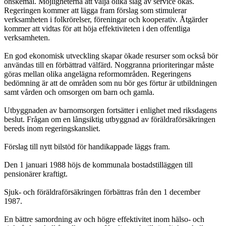
önskemål. Möjligheterna att välja olika slag av service ökas.
Regeringen kommer att lägga fram förslag som stimulerar
verksamheten i folkrörelser, föreningar och kooperativ. Åtgärder
kommer att vidtas för att höja effektiviteten i den offentliga
verksamheten.
En god ekonomisk utveckling skapar ökade resurser som också bör
användas till en förbättrad välfärd. Noggranna prioriteringar måste
göras mellan olika angelägna reformområden. Regeringens
bedömning är att de områden som nu bör ges förtur är utbildningen
samt vården och omsorgen om barn och gamla.
Utbyggnaden av barnomsorgen fortsätter i enlighet med riksdagens
beslut. Frågan om en långsiktig utbyggnad av föräldraförsäkringen
bereds inom regeringskansliet.
Förslag till nytt bilstöd för handikappade läggs fram.
Den 1 januari 1988 höjs de kommunala bostadstilläggen till
pensionärer kraftigt.
Sjuk- och föräldraförsäkringen förbättras från den 1 december
1987.
En bättre samordning av och högre effektivitet inom hälso- och