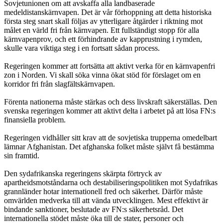
Sovjetunionen om att avskaffa alla landbaserade
medeldistanskärnvapen. Det är vår förhoppning att detta historiska
första steg snart skall följas av ytterligare åtgärder i riktning mot
målet en värld fri från kärnvapen. Ett fullständigt stopp för alla
kärnvapenprov, och ett förhindrande av kapprustning i rymden,
skulle vara viktiga steg i en fortsatt sådan process.
Regeringen kommer att fortsätta att aktivt verka för en kärnvapenfri
zon i Norden. Vi skall söka vinna ökat stöd för förslaget om en
korridor fri från slagfältskärnvapen.
Förenta nationerna måste stärkas och dess livskraft säkerställas. Den
svenska regeringen kommer att aktivt delta i arbetet på att lösa FN:s
finansiella problem.
Regeringen vidhåller sitt krav att de sovjetiska trupperna omedelbart
lämnar Afghanistan. Det afghanska folket måste självt få bestämma
sin framtid.
Den sydafrikanska regeringens skärpta förtryck av
apartheidsmotståndarna och destabiliseringspolitiken mot Sydafrikas
grannländer hotar internationell fred och säkerhet. Därför måste
omvärlden medverka till att vända utvecklingen. Mest effektivt är
bindande sanktioner, beslutade av FN:s säkerhetsråd. Det
internationella stödet måste öka till de stater, personer och