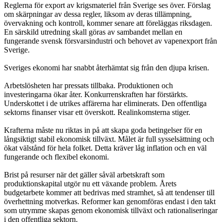
Reglerna för export av krigsmateriel från Sverige ses över. Förslag
om skärpningar av dessa regler, liksom av deras tillämpning,
övervakning och kontroll, kommer senare att föreläggas riksdagen.
En särskild utredning skall göras av sambandet mellan en
fungerande svensk försvarsindustri och behovet av vapenexport från
Sverige.
Sveriges ekonomi har snabbt återhämtat sig från den djupa krisen.
Arbetslösheten har pressats tillbaka. Produktionen och
investeringarna ökar åter. Konkurrenskraften har förstärkts.
Underskottet i de utrikes affärerna har eliminerats. Den offentliga
sektorns finanser visar ett överskott. Realinkomsterna stiger.
Krafterna måste nu riktas in på att skapa goda betingelser för en
långsiktigt stabil ekonomisk tillväxt. Målet är full sysselsättning och
ökat välstånd för hela folket. Detta kräver låg inflation och en väl
fungerande och flexibel ekonomi.
Brist på resurser när det gäller såväl arbetskraft som
produktionskapital utgör nu ett växande problem. Årets
budgetarbete kommer att bedrivas med stramhet, så att tendenser till
överhettning motverkas. Reformer kan genomföras endast i den takt
som utrymme skapas genom ekonomisk tillväxt och rationaliseringar
i den offentliga sektorn.