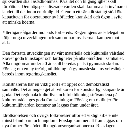
sjukvården skall åstadkommas. Kvalitet och tillgänglighet skall
förbättras. Den högspecialiserade vården skall komma alla invånare i
landet till del inom en rimlig tid. Genom ett särskilt statligt stöd ökas
kapaciteten för operationer av höftleder, kranskärl och ögon i syfte
att minska köerna.
Ytterligare åtgärder mot aids förbereds. Regeringens aidsdelegation
följer noga utvecklingen och samordnar insatserna i kampen mot
aids.
Den fortsatta utvecklingen av vårt materiella och kulturella välstånd
kräver goda kunskaper och färdigheter på alla områden i samhället.
Alla ungdomar under 20 år skall beredas plats i gymnasieskolan.
Förslag om en ny treårig utbildning på gymnasieskolans yrkeslinjer
bereds inom regeringskansliet.
Konstnärerna har en viktig roll i ett öppet och demokratiskt
samhälle. Det är angeläget att villkoren för konstnärligt skapande är
goda. Det regionala kulturlivet och folkbildningssträvandena på
kulturområdet ges goda förutsättningar. Förslag om riktlinjer för
kulturmiljövården kommer att läggas fram under året.
Idrottsrörelsen och övriga folkrörelser utför ett viktigt arbete inte
minst bland barn och ungdom. Förslag kommer att framläggas om
nya former för stödet till ungdomsorganisationerna. Riksdagen