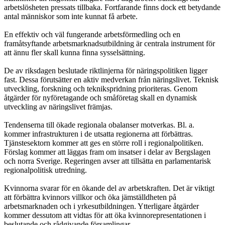
arbetslösheten pressats tillbaka. Fortfarande finns dock ett betydande
antal människor som inte kunnat få arbete.
En effektiv och väl fungerande arbetsförmedling och en
framåtsyftande arbetsmarknadsutbildning är centrala instrument för
att ännu fler skall kunna finna sysselsättning.
De av riksdagen beslutade riktlinjerna för näringspolitiken ligger
fast. Dessa förutsätter en aktiv medverkan från näringslivet. Teknisk
utveckling, forskning och teknikspridning prioriteras. Genom
åtgärder för nyföretagande och småföretag skall en dynamisk
utveckling av näringslivet främjas.
Tendenserna till ökade regionala obalanser motverkas. Bl. a.
kommer infrastrukturen i de utsatta regionerna att förbättras.
Tjänstesektorn kommer att ges en större roll i regionalpolitiken.
Förslag kommer att läggas fram om insatser i delar av Bergslagen
och norra Sverige. Regeringen avser att tillsätta en parlamentarisk
regionalpolitisk utredning.
Kvinnorna svarar för en ökande del av arbetskraften. Det är viktigt
att förbättra kvinnors villkor och öka jämställdheten på
arbetsmarknaden och i yrkesutbildningen. Ytterligare åtgärder
kommer dessutom att vidtas för att öka kvinnorepresentationen i
beslutande och rådgivande församlingar.