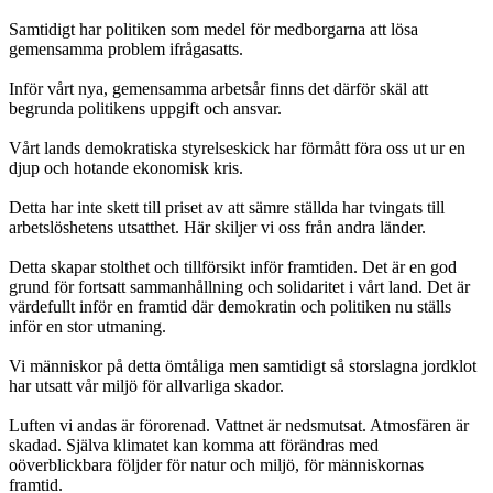
Samtidigt har politiken som medel för medborgarna att lösa
gemensamma problem ifrågasatts.
Inför vårt nya, gemensamma arbetsår finns det därför skäl att
begrunda politikens uppgift och ansvar.
Vårt lands demokratiska styrelseskick har förmått föra oss ut ur en
djup och hotande ekonomisk kris.
Detta har inte skett till priset av att sämre ställda har tvingats till
arbetslöshetens utsatthet. Här skiljer vi oss från andra länder.
Detta skapar stolthet och tillförsikt inför framtiden. Det är en god
grund för fortsatt sammanhållning och solidaritet i vårt land. Det är
värdefullt inför en framtid där demokratin och politiken nu ställs
inför en stor utmaning.
Vi människor på detta ömtåliga men samtidigt så storslagna jordklot
har utsatt vår miljö för allvarliga skador.
Luften vi andas är förorenad. Vattnet är nedsmutsat. Atmosfären är
skadad. Själva klimatet kan komma att förändras med
oöverblickbara följder för natur och miljö, för människornas
framtid.