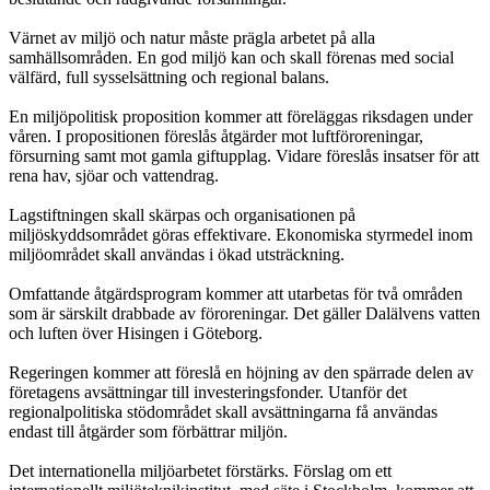
Värnet av miljö och natur måste prägla arbetet på alla
samhällsområden. En god miljö kan och skall förenas med social
välfärd, full sysselsättning och regional balans.
En miljöpolitisk proposition kommer att föreläggas riksdagen under
våren. I propositionen föreslås åtgärder mot luftföroreningar,
försurning samt mot gamla giftupplag. Vidare föreslås insatser för att
rena hav, sjöar och vattendrag.
Lagstiftningen skall skärpas och organisationen på
miljöskyddsområdet göras effektivare. Ekonomiska styrmedel inom
miljöområdet skall användas i ökad utsträckning.
Omfattande åtgärdsprogram kommer att utarbetas för två områden
som är särskilt drabbade av föroreningar. Det gäller Dalälvens vatten
och luften över Hisingen i Göteborg.
Regeringen kommer att föreslå en höjning av den spärrade delen av
företagens avsättningar till investeringsfonder. Utanför det
regionalpolitiska stödområdet skall avsättningarna få användas
endast till åtgärder som förbättrar miljön.
Det internationella miljöarbetet förstärks. Förslag om ett