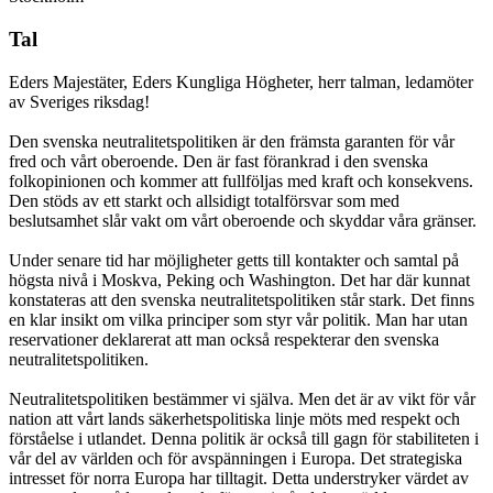
Tal
Eders Majestäter, Eders Kungliga Högheter, herr talman, ledamöter
av Sveriges riksdag!
Den svenska neutralitetspolitiken är den främsta garanten för vår
fred och vårt oberoende. Den är fast förankrad i den svenska
folkopinionen och kommer att fullföljas med kraft och konsekvens.
Den stöds av ett starkt och allsidigt totalförsvar som med
beslutsamhet slår vakt om vårt oberoende och skyddar våra gränser.
Under senare tid har möjligheter getts till kontakter och samtal på
högsta nivå i Moskva, Peking och Washington. Det har där kunnat
konstateras att den svenska neutralitetspolitiken står stark. Det finns
en klar insikt om vilka principer som styr vår politik. Man har utan
reservationer deklarerat att man också respekterar den svenska
neutralitetspolitiken.
Neutralitetspolitiken bestämmer vi själva. Men det är av vikt för vår
nation att vårt lands säkerhetspolitiska linje möts med respekt och
förståelse i utlandet. Denna politik är också till gagn för stabiliteten i
vår del av världen och för avspänningen i Europa. Det strategiska
intresset för norra Europa har tilltagit. Detta understryker värdet av