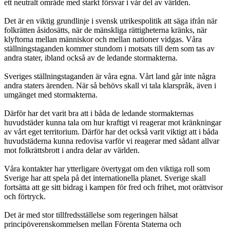
ett neutralt område med starkt försvar i vår del av världen.
Det är en viktig grundlinje i svensk utrikespolitik att säga ifrån när
folkrätten åsidosätts, när de mänskliga rättigheterna kränks, när
klyftorna mellan människor och mellan nationer vidgas. Våra
ställningstaganden kommer stundom i motsats till dem som tas av
andra stater, ibland också av de ledande stormakterna.
Sveriges ställningstaganden är våra egna. Vårt land går inte några
andra staters ärenden. När så behövs skall vi tala klarspråk, även i
umgänget med stormakterna.
Därför har det varit bra att i båda de ledande stormakternas
huvudstäder kunna tala om hur kraftigt vi reagerar mot kränkningar
av vårt eget territorium. Därför har det också varit viktigt att i båda
huvudstäderna kunna redovisa varför vi reagerar med sådant allvar
mot folkrättsbrott i andra delar av världen.
Våra kontakter har ytterligare övertygat om den viktiga roll som
Sverige har att spela på det internationella planet. Sverige skall
fortsätta att ge sitt bidrag i kampen för fred och frihet, mot orättvisor
och förtryck.
Det är med stor tillfredsställelse som regeringen hälsat
principöverenskommelsen mellan Förenta Staterna och