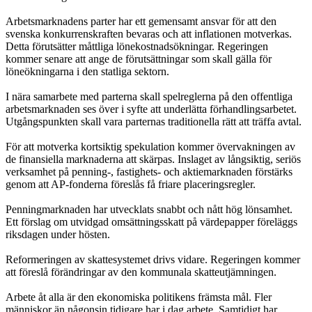
Arbetsmarknadens parter har ett gemensamt ansvar för att den
svenska konkurrenskraften bevaras och att inflationen motverkas.
Detta förutsätter måttliga lönekostnadsökningar. Regeringen
kommer senare att ange de förutsättningar som skall gälla för
löneökningarna i den statliga sektorn.
I nära samarbete med parterna skall spelreglerna på den offentliga
arbetsmarknaden ses över i syfte att underlätta förhandlingsarbetet.
Utgångspunkten skall vara parternas traditionella rätt att träffa avtal.
För att motverka kortsiktig spekulation kommer övervakningen av
de finansiella marknaderna att skärpas. Inslaget av långsiktig, seriös
verksamhet på penning-, fastighets- och aktiemarknaden förstärks
genom att AP-fonderna föreslås få friare placeringsregler.
Penningmarknaden har utvecklats snabbt och nått hög lönsamhet.
Ett förslag om utvidgad omsättningsskatt på värdepapper föreläggs
riksdagen under hösten.
Reformeringen av skattesystemet drivs vidare. Regeringen kommer
att föreslå förändringar av den kommunala skatteutjämningen.
Arbete åt alla är den ekonomiska politikens främsta mål. Fler
människor än någonsin tidigare har i dag arbete. Samtidigt har