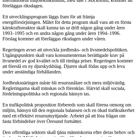
internationellt miljöteknikinstitut, med säte i Stockholm, kommer att
föreläggas riksdagen.
Ett utvecklingsprogram läggs fram för att främja
energiförsörjningen. Målet för detta program skall vara att en första
kärnkraftsreaktor skall kunna tas ur drift någon gång under åren
1993–1995 och en andra någon gång under åren 1994–1996.
Förslag kommer att föreläggas riksdagen under våren.
Regeringen avser att utveckla jordbruks- och livsmedelspolitiken.
Utgångspunkten skall vara konsumenternas berättigade krav på
livsmedel av god kvalitet och till rimliga priser. Regeringen kommer
att föreslå en ny djurskyddslag. Djuren skall födas upp och leva
under anständiga förhållanden.
Jordbruksnäringen måste bli resurssnålare och mera miljövänlig.
Regleringarna skall minskas och förenklas. Härvid skall sociala,
fördelningspolitiska och regionala hänsyn tas.
En trafikpolitisk proposition förbereds som skall förena omsorg om
miljön, hänsyn till den regionala balansen och en ökad trafiksäkerhet
med ett effektivt resursutnyttjande. Arbetet på att lösa frågan om
fasta förbindelser över Öresund fortsätter.
Den offentliga sektorn skall tjäna människorna efter deras behov och