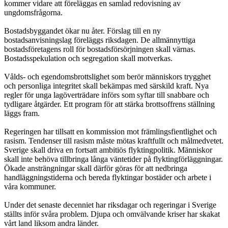
kommer vidare att föreläggas en samlad redovisning av
ungdomsfrågorna.
Bostadsbyggandet ökar nu åter. Förslag till en ny
bostadsanvisningslag föreläggs riksdagen. De allmännyttiga
bostadsföretagens roll för bostadsförsörjningen skall värnas.
Bostadsspekulation och segregation skall motverkas.
Vålds- och egendomsbrottslighet som berör människors trygghet
och personliga integritet skall bekämpas med särskild kraft. Nya
regler för unga lagöverträdare införs som syftar till snabbare och
tydligare åtgärder. Ett program för att stärka brottsoffrens ställning
läggs fram.
Regeringen har tillsatt en kommission mot främlingsfientlighet och
rasism. Tendenser till rasism måste mötas kraftfullt och målmedvetet.
Sverige skall driva en fortsatt ambitiös flyktingpolitik. Människor
skall inte behöva tillbringa långa väntetider på flyktingförläggningar.
Ökade ansträngningar skall därför göras för att nedbringa
handläggningstiderna och bereda flyktingar bostäder och arbete i
våra kommuner.
Under det senaste decenniet har riksdagar och regeringar i Sverige
ställts inför svåra problem. Djupa och omvälvande kriser har skakat
vårt land liksom andra länder.