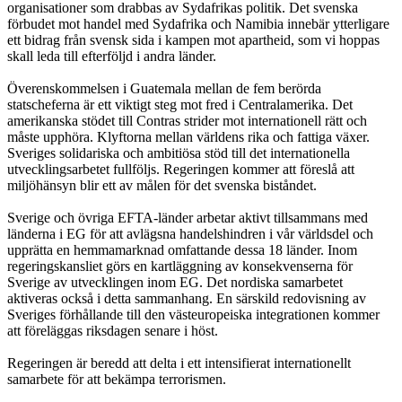
organisationer som drabbas av Sydafrikas politik. Det svenska
förbudet mot handel med Sydafrika och Namibia innebär ytterligare
ett bidrag från svensk sida i kampen mot apartheid, som vi hoppas
skall leda till efterföljd i andra länder.
Överenskommelsen i Guatemala mellan de fem berörda
statscheferna är ett viktigt steg mot fred i Centralamerika. Det
amerikanska stödet till Contras strider mot internationell rätt och
måste upphöra. Klyftorna mellan världens rika och fattiga växer.
Sveriges solidariska och ambitiösa stöd till det internationella
utvecklingsarbetet fullföljs. Regeringen kommer att föreslå att
miljöhänsyn blir ett av målen för det svenska biståndet.
Sverige och övriga EFTA-länder arbetar aktivt tillsammans med
länderna i EG för att avlägsna handelshindren i vår världsdel och
upprätta en hemmamarknad omfattande dessa 18 länder. Inom
regeringskansliet görs en kartläggning av konsekvenserna för
Sverige av utvecklingen inom EG. Det nordiska samarbetet
aktiveras också i detta sammanhang. En särskild redovisning av
Sveriges förhållande till den västeuropeiska integrationen kommer
att föreläggas riksdagen senare i höst.
Regeringen är beredd att delta i ett intensifierat internationellt
samarbete för att bekämpa terrorismen.