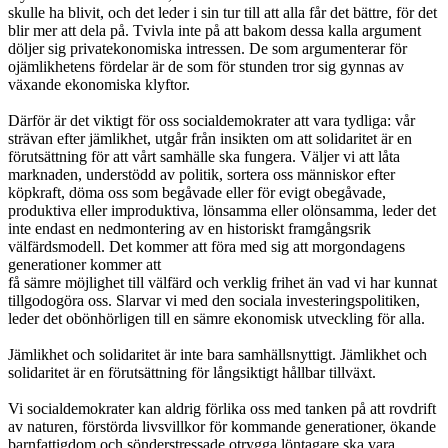
skulle ha blivit, och det leder i sin tur till att alla får det bättre, för det
blir mer att dela på. Tvivla inte på att bakom dessa kalla argument
döljer sig privatekonomiska intressen. De som argumenterar för
ojämlikhetens fördelar är de som för stunden tror sig gynnas av
växande ekonomiska klyftor.
Därför är det viktigt för oss socialdemokrater att vara tydliga: vår
strävan efter jämlikhet, utgår från insikten om att solidaritet är en
förutsättning för att vårt samhälle ska fungera. Väljer vi att låta
marknaden, understödd av politik, sortera oss människor efter
köpkraft, döma oss som begåvade eller för evigt obegåvade,
produktiva eller improduktiva, lönsamma eller olönsamma, leder det
inte endast en nedmontering av en historiskt framgångsrik
välfärdsmodell. Det kommer att föra med sig att morgondagens
generationer kommer att
få sämre möjlighet till välfärd och verklig frihet än vad vi har kunnat
tillgodogöra oss. Slarvar vi med den sociala investeringspolitiken,
leder det obönhörligen till en sämre ekonomisk utveckling för alla.
Jämlikhet och solidaritet är inte bara samhällsnyttigt. Jämlikhet och
solidaritet är en förutsättning för långsiktigt hållbar tillväxt.
Vi socialdemokrater kan aldrig förlika oss med tanken på att rovdrift
av naturen, förstörda livsvillkor för kommande generationer, ökande
barnfattigdom och sönderstressade otrygga löntagare ska vara