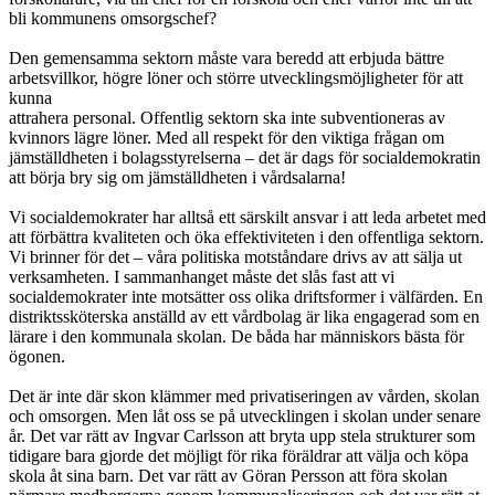
bli kommunens omsorgschef?
Den gemensamma sektorn måste vara beredd att erbjuda bättre
arbetsvillkor, högre löner och större utvecklingsmöjligheter för att
kunna
attrahera personal. Offentlig sektorn ska inte subventioneras av
kvinnors lägre löner. Med all respekt för den viktiga frågan om
jämställdheten i bolagsstyrelserna – det är dags för socialdemokratin
att börja bry sig om jämställdheten i vårdsalarna!
Vi socialdemokrater har alltså ett särskilt ansvar i att leda arbetet med
att förbättra kvaliteten och öka effektiviteten i den offentliga sektorn.
Vi brinner för det – våra politiska motståndare drivs av att sälja ut
verksamheten. I sammanhanget måste det slås fast att vi
socialdemokrater inte motsätter oss olika driftsformer i välfärden. En
distriktssköterska anställd av ett vårdbolag är lika engagerad som en
lärare i den kommunala skolan. De båda har människors bästa för
ögonen.
Det är inte där skon klämmer med privatiseringen av vården, skolan
och omsorgen. Men låt oss se på utvecklingen i skolan under senare
år. Det var rätt av Ingvar Carlsson att bryta upp stela strukturer som
tidigare bara gjorde det möjligt för rika föräldrar att välja och köpa
skola åt sina barn. Det var rätt av Göran Persson att föra skolan