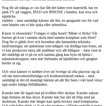
Nog för att många av oss har fått det bättre rent materiellt, har en
platt-TV på väggen, IPAD och IPHONE i handen, kan resa och
upptäcka
världen – men samtidigt känner allt fler, en gnagande oro för vad
som händer om vi blir sjuka eller arbetslösa.
Klarar vi ekonomin? Tvingas vi sälja huset? Måste vi flytta? Får
barnen gå kvar i samma skola med samma kompisar som förut?
Nog för vi gläds över och beundrar alla fantastiska tekniska
landvinningar, att sjukdomar som tidigare var dödliga kan botas, att
vi kan producera mera allt snabbare och allt billigare – men visst är
det märkligt att vi på en och samma gång kan byta ett hjärta i
människokroppen, men inte förhindra att hjärtlöshet och girighet
breder ut sig.
Och visst känner vi stolthet över att Sverige så ofta placerar sig så
väl när innovationsförmåga och konkurrenskraft rankas – men
samtidigt är det ett skamligt faktum att allt fler barn i vårt land växer
upp under fattiga förhållanden.
Kanske inte får lagad mat på kvällen efter skolan. Kanske saknar
lugn hemma att läsa läxor. Kanske inte har råd att följa med på
skolresan. Kanske inte längre kan spela hockey med kompisarna.
Och självfallet gläds vi åt att vårt moderna välfärdssamhälle kanske