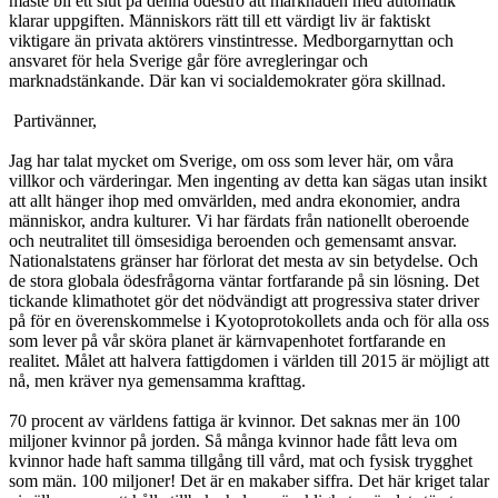
måste bli ett slut på denna ödestro att marknaden med automatik
klarar uppgiften. Människors rätt till ett värdigt liv är faktiskt
viktigare än privata aktörers vinstintresse. Medborgarnyttan och
ansvaret för hela Sverige går före avregleringar och
marknadstänkande. Där kan vi socialdemokrater göra skillnad.
Partivänner,
Jag har talat mycket om Sverige, om oss som lever här, om våra
villkor och värderingar. Men ingenting av detta kan sägas utan insikt
att allt hänger ihop med omvärlden, med andra ekonomier, andra
människor, andra kulturer. Vi har färdats från nationellt oberoende
och neutralitet till ömsesidiga beroenden och gemensamt ansvar.
Nationalstatens gränser har förlorat det mesta av sin betydelse. Och
de stora globala ödesfrågorna väntar fortfarande på sin lösning. Det
tickande klimathotet gör det nödvändigt att progressiva stater driver
på för en överenskommelse i Kyotoprotokollets anda och för alla oss
som lever på vår sköra planet är kärnvapenhotet fortfarande en
realitet. Målet att halvera fattigdomen i världen till 2015 är möjligt att
nå, men kräver nya gemensamma krafttag.
70 procent av världens fattiga är kvinnor. Det saknas mer än 100
miljoner kvinnor på jorden. Så många kvinnor hade fått leva om
kvinnor hade haft samma tillgång till vård, mat och fysisk trygghet
som män. 100 miljoner! Det är en makaber siffra. Det här kriget talar