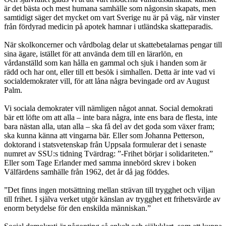
är det bästa och mest humana samhälle som någonsin skapats, men
samtidigt säger det mycket om vart Sverige nu är på väg, när vinster
från fördyrad medicin på apotek hamnar i utländska skatteparadis.
När skolkoncerner och vårdbolag delar ut skattebetalarnas pengar till
sina ägare, istället för att använda dem till en lärarlön, en
vårdanställd som kan hålla en gammal och sjuk i handen som är
rädd och har ont, eller till ett besök i simhallen. Detta är inte vad vi
socialdemokrater vill, för att låna några bevingade ord av August
Palm.
Vi sociala demokrater vill nämligen något annat. Social demokrati
bär ett löfte om att alla – inte bara några, inte ens bara de flesta, inte
bara nästan alla, utan alla – ska få del av det goda som växer fram;
ska kunna känna att vingarna bär. Eller som Johanna Petterson,
doktorand i statsvetenskap från Uppsala formulerar det i senaste
numret av SSU:s tidning Tvärdrag: ”-Frihet börjar i solidariteten.”
Eller som Tage Erlander med samma innebörd skrev i boken
Välfärdens samhälle från 1962, det år då jag föddes.
”Det finns ingen motsättning mellan strävan till trygghet och viljan
till frihet. I själva verket utgör känslan av trygghet ett frihetsvärde av
enorm betydelse för den enskilda människan.”