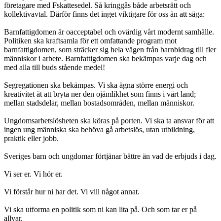
företagare med Fskattesedel. Så kringgås både arbetsrätt och
kollektivavtal. Därför finns det inget viktigare för oss än att säga:
Barnfattigdomen är oacceptabel och ovärdig vårt modernt samhälle.
Politiken ska kraftsamla för ett omfattande program mot
barnfattigdomen, som sträcker sig hela vägen från barnbidrag till fler
människor i arbete. Barnfattigdomen ska bekämpas varje dag och
med alla till buds stående medel!
Segregationen ska bekämpas. Vi ska ägna större energi och
kreativitet åt att bryta ner den ojämlikhet som finns i vårt land;
mellan stadsdelar, mellan bostadsområden, mellan människor.
Ungdomsarbetslösheten ska köras på porten. Vi ska ta ansvar för att
ingen ung människa ska behöva gå arbetslös, utan utbildning,
praktik eller jobb.
Sveriges barn och ungdomar förtjänar bättre än vad de erbjuds i dag.
Vi ser er. Vi hör er.
Vi förstår hur ni har det. Vi vill något annat.
Vi ska utforma en politik som ni kan lita på. Och som tar er på
allvar.