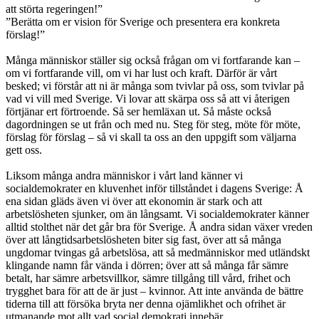
att störta regeringen!”
”Berätta om er vision för Sverige och presentera era konkreta
förslag!”
Många människor ställer sig också frågan om vi fortfarande kan –
om vi fortfarande vill, om vi har lust och kraft. Därför är vårt
besked; vi förstår att ni är många som tvivlar på oss, som tvivlar på
vad vi vill med Sverige. Vi lovar att skärpa oss så att vi återigen
förtjänar ert förtroende. Så ser hemläxan ut. Så måste också
dagordningen se ut från och med nu. Steg för steg, möte för möte,
förslag för förslag – så vi skall ta oss an den uppgift som väljarna
gett oss.
Liksom många andra människor i vårt land känner vi
socialdemokrater en kluvenhet inför tillståndet i dagens Sverige: Å
ena sidan gläds även vi över att ekonomin är stark och att
arbetslösheten sjunker, om än långsamt. Vi socialdemokrater känner
alltid stolthet när det går bra för Sverige. Å andra sidan växer vreden
över att långtidsarbetslösheten biter sig fast, över att så många
ungdomar tvingas gå arbetslösa, att så medmänniskor med utländskt
klingande namn får vända i dörren; över att så många får sämre
betalt, har sämre arbetsvillkor, sämre tillgång till vård, frihet och
trygghet bara för att de är just – kvinnor. Att inte använda de bättre
tiderna till att försöka bryta ner denna ojämlikhet och ofrihet är
utmanande mot allt vad social demokrati innebär.