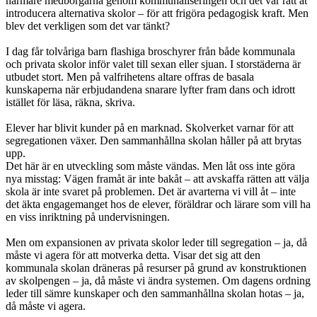
närmare medborgarna genom kommunaliseringen och det var rätt at
introducera alternativa skolor – för att frigöra pedagogisk kraft. Men
blev det verkligen som det var tänkt?
I dag får tolvåriga barn flashiga broschyrer från både kommunala
och privata skolor inför valet till sexan eller sjuan. I storstäderna är
utbudet stort. Men på valfrihetens altare offras de basala
kunskaperna när erbjudandena snarare lyfter fram dans och idrott
istället för läsa, räkna, skriva.
Elever har blivit kunder på en marknad. Skolverket varnar för att
segregationen växer. Den sammanhållna skolan håller på att brytas
upp.
Det här är en utveckling som måste vändas. Men låt oss inte göra
nya misstag: Vägen framåt är inte bakåt – att avskaffa rätten att välja
skola är inte svaret på problemen. Det är avarterna vi vill åt – inte
det äkta engagemanget hos de elever, föräldrar och lärare som vill ha
en viss inriktning på undervisningen.
Men om expansionen av privata skolor leder till segregation – ja, då
måste vi agera för att motverka detta. Visar det sig att den
kommunala skolan dräneras på resurser på grund av konstruktionen
av skolpengen – ja, då måste vi ändra systemen. Om dagens ordning
leder till sämre kunskaper och den sammanhållna skolan hotas – ja,
då måste vi agera.