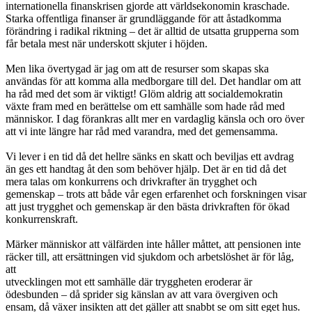
internationella finanskrisen gjorde att världsekonomin kraschade.
Starka offentliga finanser är grundläggande för att åstadkomma
förändring i radikal riktning – det är alltid de utsatta grupperna som
får betala mest när underskott skjuter i höjden.
Men lika övertygad är jag om att de resurser som skapas ska
användas för att komma alla medborgare till del. Det handlar om att
ha råd med det som är viktigt! Glöm aldrig att socialdemokratin
växte fram med en berättelse om ett samhälle som hade råd med
människor. I dag förankras allt mer en vardaglig känsla och oro över
att vi inte längre har råd med varandra, med det gemensamma.
Vi lever i en tid då det hellre sänks en skatt och beviljas ett avdrag
än ges ett handtag åt den som behöver hjälp. Det är en tid då det
mera talas om konkurrens och drivkrafter än trygghet och
gemenskap – trots att både vår egen erfarenhet och forskningen visar
att just trygghet och gemenskap är den bästa drivkraften för ökad
konkurrenskraft.
Märker människor att välfärden inte håller måttet, att pensionen inte
räcker till, att ersättningen vid sjukdom och arbetslöshet är för låg,
att
utvecklingen mot ett samhälle där tryggheten eroderar är
ödesbunden – då sprider sig känslan av att vara övergiven och
ensam, då växer insikten att det gäller att snabbt se om sitt eget hus.