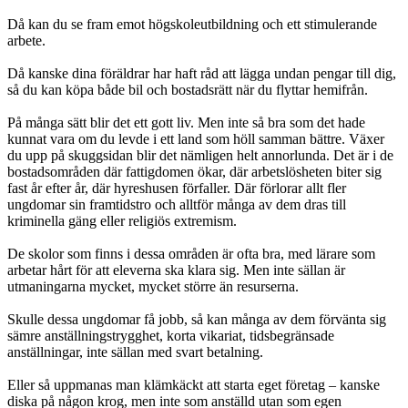
Då kan du se fram emot högskoleutbildning och ett stimulerande
arbete.
Då kanske dina föräldrar har haft råd att lägga undan pengar till dig,
så du kan köpa både bil och bostadsrätt när du flyttar hemifrån.
På många sätt blir det ett gott liv. Men inte så bra som det hade
kunnat vara om du levde i ett land som höll samman bättre. Växer
du upp på skuggsidan blir det nämligen helt annorlunda. Det är i de
bostadsområden där fattigdomen ökar, där arbetslösheten biter sig
fast år efter år, där hyreshusen förfaller. Där förlorar allt fler
ungdomar sin framtidstro och alltför många av dem dras till
kriminella gäng eller religiös extremism.
De skolor som finns i dessa områden är ofta bra, med lärare som
arbetar hårt för att eleverna ska klara sig. Men inte sällan är
utmaningarna mycket, mycket större än resurserna.
Skulle dessa ungdomar få jobb, så kan många av dem förvänta sig
sämre anställningstrygghet, korta vikariat, tidsbegränsade
anställningar, inte sällan med svart betalning.
Eller så uppmanas man klämkäckt att starta eget företag – kanske
diska på någon krog, men inte som anställd utan som egen