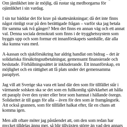
Om jämlikhet inte är möjlig, då rustar sig medborgarna för
ojämlikhet i sin vardag.
I sin tur bäddar det för krav på skattesänkningar; då det inte finns
något rimligt svar på den berättigade frågan – varför ska jag betala
för samma sak två gånger? Men det finns en annan väg och ett annat
val. Denna sociala demokrati som finns i de trygghetssystem som
byggts upp och som formar ett innanförskapets samhälle, där alla
ska kunna vara med.
A-kassan och sjukförsäkring har aldrig handlat om bidrag – det är
solidariska försäkringsutbetalningar, gemensamt finansierade och
beslutade. Förhållningssättet är inkluderande. Ett innanförskap, en
möjlighet och en rättighet att få plats under det gemensamma
paraplyet.
Jag vill att Sverige ska vara ett land där den som för tillfället står i
värmande solsken ska se det som en fullkomlig självklarhet att hålla
ett paraply över den syster eller bror som hamnat i hällande ösregn.
Solidaritet är till gagn för alla – även för den som är framgångsrik.
Att också grannen, som för tillfället halkat efter, får en chans att
komma igen.
Men allt oftare möter jag påståendet att, om den som redan har
mycket tilldelas ännu mer, så blir tillväxten större än vad den annars