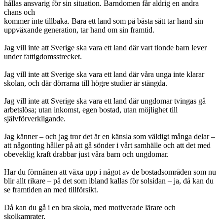
hållas ansvarig för sin situation. Barndomen får aldrig en andra
chans och
kommer inte tillbaka. Bara ett land som på bästa sätt tar hand sin
uppväxande generation, tar hand om sin framtid.
Jag vill inte att Sverige ska vara ett land där vart tionde barn lever
under fattigdomsstrecket.
Jag vill inte att Sverige ska vara ett land där våra unga inte klarar
skolan, och där dörrarna till högre studier är stängda.
Jag vill inte att Sverige ska vara ett land där ungdomar tvingas gå
arbetslösa; utan inkomst, egen bostad, utan möjlighet till
självförverkligande.
Jag känner – och jag tror det är en känsla som väldigt många delar –
att någonting håller på att gå sönder i vårt samhälle och att det med
obeveklig kraft drabbar just våra barn och ungdomar.
Har du förmånen att växa upp i något av de bostadsområden som nu
blir allt rikare – på det som ibland kallas för solsidan – ja, då kan du
se framtiden an med tillförsikt.
Då kan du gå i en bra skola, med motiverade lärare och
skolkamrater.