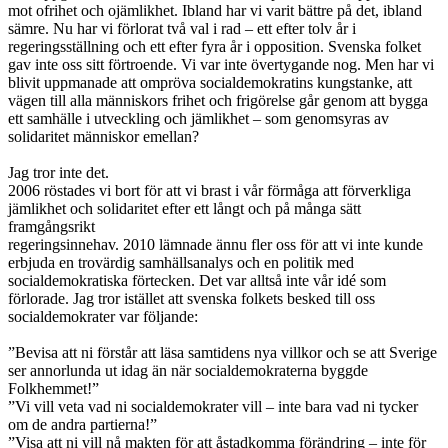
mot ofrihet och ojämlikhet. Ibland har vi varit bättre på det, ibland
sämre. Nu har vi förlorat två val i rad – ett efter tolv år i
regeringsställning och ett efter fyra år i opposition. Svenska folket
gav inte oss sitt förtroende. Vi var inte övertygande nog. Men har vi
blivit uppmanade att ompröva socialdemokratins kungstanke, att
vägen till alla människors frihet och frigörelse går genom att bygga
ett samhälle i utveckling och jämlikhet – som genomsyras av
solidaritet människor emellan?
Jag tror inte det.
2006 röstades vi bort för att vi brast i vår förmåga att förverkliga
jämlikhet och solidaritet efter ett långt och på många sätt
framgångsrikt
regeringsinnehav. 2010 lämnade ännu fler oss för att vi inte kunde
erbjuda en trovärdig samhällsanalys och en politik med
socialdemokratiska förtecken. Det var alltså inte vår idé som
förlorade. Jag tror istället att svenska folkets besked till oss
socialdemokrater var följande:
”Bevisa att ni förstår att läsa samtidens nya villkor och se att Sverige
ser annorlunda ut idag än när socialdemokraterna byggde
Folkhemmet!”
”Vi vill veta vad ni socialdemokrater vill – inte bara vad ni tycker
om de andra partierna!”
”Visa att ni vill nå makten för att åstadkomma förändring – inte för