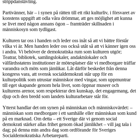
strippdanstävling.
Partivänner, här – i synen på rätten till ett rikt kulturliv, i försvaret av
konstens uppgift att odla våra drömmar, att ges möjlighet att kunna
se livet med någon annans ögon – framträder skillnaden i
människosyn som tydligast.
Kulturen tar oss i handen och leder oss inåt så att vi bättre förstår
vilka vi är. Men handen leder oss också utåt så att vi känner igen oss
i andra. Vi behöver de demokratiska rum som kulturen utgör;
Teatrar, bibliotek, samlingslokaler, andaktslokaler och
välfärdsstatens institutioner är mötesplatser där vi medborgare träffar
varandra och möts som jämlikar. Låt därför beskedet från denna
kongress vara, att svensk socialdemokrati står upp för en
kulturpolitik som utrustar människor med vingar, som uppmuntrar
till eget skapande genom hela livet, som öppnar museer och
kulturens arenor, som respekterar den kunskap, det engagemang, det
djup och den bredd som landets kulturarbetare står för.
Ytterst handlar det om synen på människan och människovärdet: –
människan som medborgare i ett samhälle eller människan som kund
på en marknad. Om detta – ett Sverige där vi genom social
demokrati stärker allas frihet genom ökad jämlikhet – vill jag tala i
dag; på denna min andra dag som ordförande för Sveriges
Socialdemokratiska Arbetareparti.