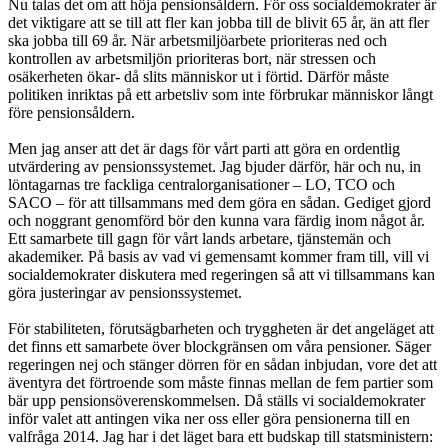
Nu talas det om att höja pensionsåldern. För oss socialdemokrater är
det viktigare att se till att fler kan jobba till de blivit 65 år, än att fler
ska jobba till 69 år. När arbetsmiljöarbete prioriteras ned och
kontrollen av arbetsmiljön prioriteras bort, när stressen och
osäkerheten ökar- då slits människor ut i förtid. Därför måste
politiken inriktas på ett arbetsliv som inte förbrukar människor långt
före pensionsåldern.
Men jag anser att det är dags för vårt parti att göra en ordentlig
utvärdering av pensionssystemet. Jag bjuder därför, här och nu, in
löntagarnas tre fackliga centralorganisationer – LO, TCO och
SACO – för att tillsammans med dem göra en sådan. Gediget gjord
och noggrant genomförd bör den kunna vara färdig inom något år.
Ett samarbete till gagn för vårt lands arbetare, tjänstemän och
akademiker. På basis av vad vi gemensamt kommer fram till, vill vi
socialdemokrater diskutera med regeringen så att vi tillsammans kan
göra justeringar av pensionssystemet.
För stabiliteten, förutsägbarheten och tryggheten är det angeläget att
det finns ett samarbete över blockgränsen om våra pensioner. Säger
regeringen nej och stänger dörren för en sådan inbjudan, vore det att
äventyra det förtroende som måste finnas mellan de fem partier som
bär upp pensionsöverenskommelsen. Då ställs vi socialdemokrater
inför valet att antingen vika ner oss eller göra pensionerna till en
valfråga 2014. Jag har i det läget bara ett budskap till statsministern: