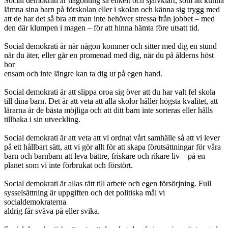
Social demokrati är någonting så enkelt och självklart, som att kunna
lämna sina barn på förskolan eller i skolan och känna sig trygg med
att de har det så bra att man inte behöver stressa från jobbet – med
den där klumpen i magen – för att hinna hämta före utsatt tid.
Social demokrati är när någon kommer och sitter med dig en stund
när du äter, eller går en promenad med dig, när du på ålderns höst
bor
ensam och inte längre kan ta dig ut på egen hand.
Social demokrati är att slippa oroa sig över att du har valt fel skola
till dina barn. Det är att veta att alla skolor håller högsta kvalitet, att
lärarna är de bästa möjliga och att ditt barn inte sorteras eller hålls
tillbaka i sin utveckling.
Social demokrati är att veta att vi ordnat vårt samhälle så att vi lever
på ett hållbart sätt, att vi gör allt för att skapa förutsättningar för våra
barn och barnbarn att leva bättre, friskare och rikare liv – på en
planet som vi inte förbrukat och förstört.
Social demokrati är allas rätt till arbete och egen försörjning. Full
sysselsättning är uppgiften och det politiska mål vi
socialdemokraterna
aldrig får sväva på eller svika.