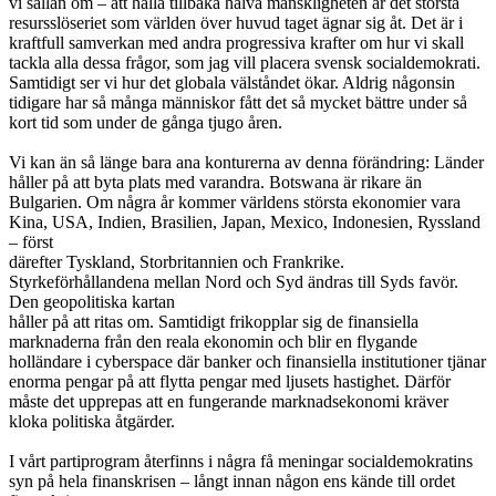
vi sällan om – att hålla tillbaka halva mänskligheten är det största
resursslöseriet som världen över huvud taget ägnar sig åt. Det är i
kraftfull samverkan med andra progressiva krafter om hur vi skall
tackla alla dessa frågor, som jag vill placera svensk socialdemokrati.
Samtidigt ser vi hur det globala välståndet ökar. Aldrig någonsin
tidigare har så många människor fått det så mycket bättre under så
kort tid som under de gånga tjugo åren.
Vi kan än så länge bara ana konturerna av denna förändring: Länder
håller på att byta plats med varandra. Botswana är rikare än
Bulgarien. Om några år kommer världens största ekonomier vara
Kina, USA, Indien, Brasilien, Japan, Mexico, Indonesien, Ryssland
– först
därefter Tyskland, Storbritannien och Frankrike.
Styrkeförhållandena mellan Nord och Syd ändras till Syds favör.
Den geopolitiska kartan
håller på att ritas om. Samtidigt frikopplar sig de finansiella
marknaderna från den reala ekonomin och blir en flygande
holländare i cyberspace där banker och finansiella institutioner tjänar
enorma pengar på att flytta pengar med ljusets hastighet. Därför
måste det upprepas att en fungerande marknadsekonomi kräver
kloka politiska åtgärder.
I vårt partiprogram återfinns i några få meningar socialdemokratins
syn på hela finanskrisen – långt innan någon ens kände till ordet