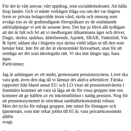
För det är vårt ansvar, vårt uppdrag, som socialdemokrater. Att hålla
ihop landet. Och vi måste verkligen fråga oss om det var dagens
form av privata bolagsvälde inom vård, skola och omsorg som
avsågs ens av de godmodigaste förespråkare av de omfattande
utförsäljningar vi sett de senaste åren. Det har ju blivit allt tydligare
att det är fult och fel att vi medborgare tillsammans äger och driver.
Dagis, skolor, sjukhus, äldreboende, Apotek, SBAB, Vattenfall, Vin
& Sprit; sådant ska i högerns nya sköna värld säljas ut till den som
betalar bäst. Inte för att det är ekonomiskt försvarbart, utan för att
somliga ser det som ideologiskt rätt. Vi ska inte längre äga, bara
ägas.
Partivänner,
Jag är anhängare av ett starkt, gemensamt pensionssystem. Livet ska
vara gott, även den dag då vi lämnar det aktiva arbetslivet. Färska
rapporter från bland annat EU och LO visar att pensionsnivåerna i
framtiden kommer att vara så låga att de för vissa grupper inte ens
kommer att ge hälften av en inkomstförlust i statlig pension. Nog för
att pensionssystemet är omvittnat samhällsekonomiskt robust.
Men det tycks för många grupper, inte minst för löntagare och
tjänstemän, som inte orkar jobba till 65 år, vara privatekonomiskt
alltför
svagt.