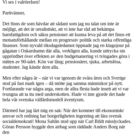
Vi ses i valrörelsen!
Partivänner,
Det finns de som hävdar att sådant som jag nu talat om inte är
möjligt, att det är orealistiskt, att vi inte har råd att bekämpa
barnfattigdom och säkra pensioner att kunna leva på att det finns ett
motsatsförhållande mellan en progressiv politik och starka offentliga
finanser. Som nyvald riksdagsledamot öppnade jag en klagojour på
gågatan i Oskarshamn där alla, verkligen alla, kunde uttrycka sin
upprördhet över effekten av den budgetsanering vi tvingades göra i
mitten av 90-talet. Kön var lång; pensionärer, sjuka, arbetslösa,
studenter. Jag kände dem alla.
Men efter några år – när vi var igenom de svåra åren och Sverige
stod på fast mark igen – då mötte jag samma människor på nytt.
Fortfarande var några arga, men de allra flesta hade insett att vi var
tvungna att ta itu med underskotten. Hade vi inte gjorde det hade
hela vår svenska välfärdsmodell äventyrats.
Därmed har jag lärt mig en sak: När det kommer till ekonomiskt
ansvar och ordning har borgerligheten ingenting att lära svensk
socialdemokrati! Mona Sahlin stod upp när Carl Bildt misslyckades.
Göran Persson byggde den airbag som räddade Anders Borg när
den