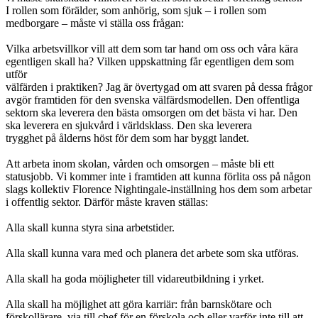
I rollen som förälder, som anhörig, som sjuk – i rollen som
medborgare – måste vi ställa oss frågan:
Vilka arbetsvillkor vill att dem som tar hand om oss och våra kära
egentligen skall ha? Vilken uppskattning får egentligen dem som
utför
välfärden i praktiken? Jag är övertygad om att svaren på dessa frågor
avgör framtiden för den svenska välfärdsmodellen. Den offentliga
sektorn ska leverera den bästa omsorgen om det bästa vi har. Den
ska leverera en sjukvård i världsklass. Den ska leverera
trygghet på ålderns höst för dem som har byggt landet.
Att arbeta inom skolan, vården och omsorgen – måste bli ett
statusjobb. Vi kommer inte i framtiden att kunna förlita oss på någon
slags kollektiv Florence Nightingale-inställning hos dem som arbetar
i offentlig sektor. Därför måste kraven ställas:
Alla skall kunna styra sina arbetstider.
Alla skall kunna vara med och planera det arbete som ska utföras.
Alla skall ha goda möjligheter till vidareutbildning i yrket.
Alla skall ha möjlighet att göra karriär: från barnskötare och
förskollärare, via till chef för en förskola och eller varför inte till att