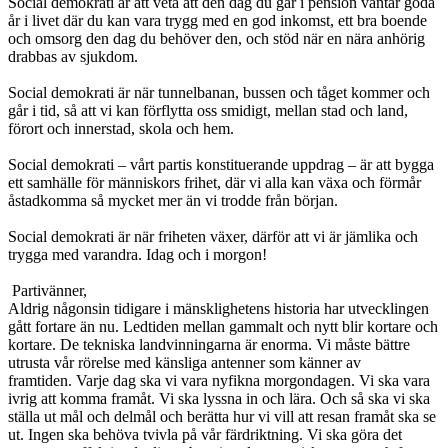
Social demokrati är att veta att den dag du går i pension väntar goda
år i livet där du kan vara trygg med en god inkomst, ett bra boende
och omsorg den dag du behöver den, och stöd när en nära anhörig
drabbas av sjukdom.
Social demokrati är när tunnelbanan, bussen och tåget kommer och
går i tid, så att vi kan förflytta oss smidigt, mellan stad och land,
förort och innerstad, skola och hem.
Social demokrati – vårt partis konstituerande uppdrag – är att bygga
ett samhälle för människors frihet, där vi alla kan växa och förmår
åstadkomma så mycket mer än vi trodde från början.
Social demokrati är när friheten växer, därför att vi är jämlika och
trygga med varandra. Idag och i morgon!
Partivänner,
Aldrig någonsin tidigare i mänsklighetens historia har utvecklingen
gått fortare än nu. Ledtiden mellan gammalt och nytt blir kortare och
kortare. De tekniska landvinningarna är enorma. Vi måste bättre
utrusta vår rörelse med känsliga antenner som känner av
framtiden. Varje dag ska vi vara nyfikna morgondagen. Vi ska vara
ivrig att komma framåt. Vi ska lyssna in och lära. Och så ska vi ska
ställa ut mål och delmål och berätta hur vi vill att resan framåt ska se
ut. Ingen ska behöva tvivla på vår färdriktning. Vi ska göra det