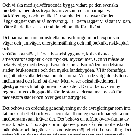
Och vi ska med självförtroende bygga vidare på den svenska
modellen, med dess trepartssamverkan mellan näringsliv,
fackföreningar och politik. Där samhället tar ansvar för den
långsiktighet som är så nödvändig. Till detta lägger vi sådant vi kan,
bättre än de flesta – en traditionell politik för tillväxt.
Det bär namn som industriella branschprogram och exportstöd,
vägar och järnvägar, energiomställning och miljöteknik, riskkapital
och
småföretagarstöd, IT och bostadsbyggande, kollektivavtal,
arbetsmarknadspolitik och mycket, mycket mer. Och vi måste se
hela Sverige med dess pulserande storstadsområden, medelstora
städer, bruksorterna och den mjuka landsbygden. Vi är förnuftiga
nog att inte ställa det ena mot det andra. Vi tar de vidgade klyftorna
mellan stad och land på allvar. Men vi ser också rikedomen i
glesbygden och fattigdomen i storstaden. Därför behövs en ny
regional utvecklingspolitik för de stora städerna, men också för
medelstora städer och Sveriges landsbygder.
Det behövs en ordentlig genomlysning av de avregleringar som inte
fått önskad effekt och vi är beredda att omreglera och påreglera om
medborgarnyttan kräver det. Det behövs en tuffare övervakning av
elmarknaden. Elbolagens orimliga överpriser slår hårt mot enskilda
människor och begränsar basindustrins möjlighet till utveckling. Det