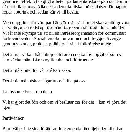
genom ett effektivt dagligt arbete i parlamentariska organ och forum
där politik formas. Alla dessa demokratiska mötesplatser där någon
ropar votering och sedan går vi till beslut.
Men uppgiften för vårt parti är större än så. Partiet ska samtidigt vara
ett verktyg, ett redskap, för människor som vill förändra samhället.
Vi får inte krympa till att bli en intresseorganisation för kommunalt
förtroendevalda. Socialdemokratin var med och byggde Sverige
genom visioner, praktisk politik och vitalt folkrörelsearbete.
Det är när vi kan hålla ihop och förena dessa tre uppgifter som vi
kan väcka människors nyfikenhet och förtroende.
Det är då stödet för vår idé kan växa.
Det är då människor vågar tro och lita på oss.
Låt oss inte tveka om detta.
Vi har gjort det förr och om vi beslutar oss för det – kan vi göra det
igen!
Partivänner,
Barn väljer inte sina föräldrar. Inte en enda liten tjej eller kille kan