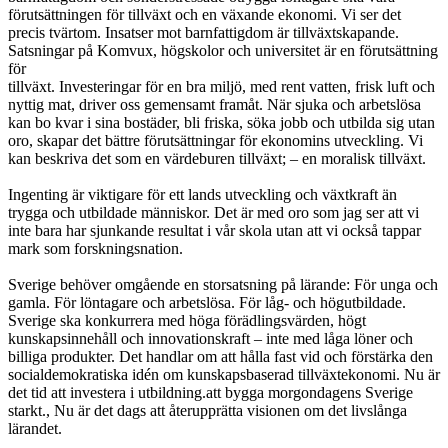
förutsättningen för tillväxt och en växande ekonomi. Vi ser det
precis tvärtom. Insatser mot barnfattigdom är tillväxtskapande.
Satsningar på Komvux, högskolor och universitet är en förutsättning
för
tillväxt. Investeringar för en bra miljö, med rent vatten, frisk luft och
nyttig mat, driver oss gemensamt framåt. När sjuka och arbetslösa
kan bo kvar i sina bostäder, bli friska, söka jobb och utbilda sig utan
oro, skapar det bättre förutsättningar för ekonomins utveckling. Vi
kan beskriva det som en värdeburen tillväxt; – en moralisk tillväxt.
Ingenting är viktigare för ett lands utveckling och växtkraft än
trygga och utbildade människor. Det är med oro som jag ser att vi
inte bara har sjunkande resultat i vår skola utan att vi också tappar
mark som forskningsnation.
Sverige behöver omgående en storsatsning på lärande: För unga och
gamla. För löntagare och arbetslösa. För låg- och högutbildade.
Sverige ska konkurrera med höga förädlingsvärden, högt
kunskapsinnehåll och innovationskraft – inte med låga löner och
billiga produkter. Det handlar om att hålla fast vid och förstärka den
socialdemokratiska idén om kunskapsbaserad tillväxtekonomi. Nu är
det tid att investera i utbildning.att bygga morgondagens Sverige
starkt., Nu är det dags att återupprätta visionen om det livslånga
lärandet.