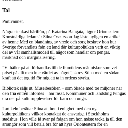
Tal
Partivänner,
Några stenkast härifrån, på Katarina Bangata, ligger Orionteatern.
Konstnärliga ledare är Stina Oscarsson.Jag läste nyligen en artikel
av henne.Med en blandning av vrede och sorg beskrev hon hur
Sverige förvandlats från ett land där kulturpolitiken varit en viktig
del av vår samhällsmodell till något som handlar om pengar,
marknad och marginalisering.
”Vi håller på att förhandlas till de framtidens människor som vet
priset på allt men inte värdet av något”, skrev Stina med en sådan
kraft att det tog tid för mig att ta in ordens styrka.
Bibliotek säljs ut. Museibesöken – som ökade med tre miljoner när
den fria entrén infördes – har rasat. Kommuner och landsting tvingas
dra ner på kulturupplevelser för barn och unga.
I artikeln berättar Stina att hon i enlighet med den nya
kulturpolitikens villkor kontaktat de ansvariga i Stockholms
stadshus. Hon ville få svar på frågan om hon måste tacka ja till den
arrangör som vill betala bra för att hyra Orionteatern för en