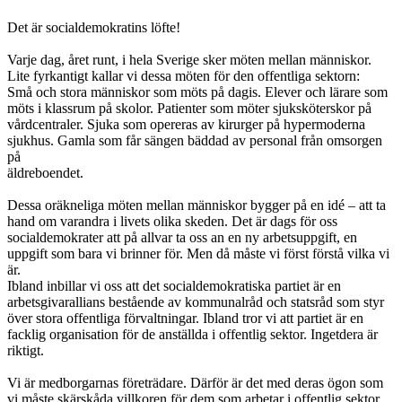
Det är socialdemokratins löfte!
Varje dag, året runt, i hela Sverige sker möten mellan människor.
Lite fyrkantigt kallar vi dessa möten för den offentliga sektorn:
Små och stora människor som möts på dagis. Elever och lärare som
möts i klassrum på skolor. Patienter som möter sjuksköterskor på
vårdcentraler. Sjuka som opereras av kirurger på hypermoderna
sjukhus. Gamla som får sängen bäddad av personal från omsorgen
på
äldreboendet.
Dessa oräkneliga möten mellan människor bygger på en idé – att ta
hand om varandra i livets olika skeden. Det är dags för oss
socialdemokrater att på allvar ta oss an en ny arbetsuppgift, en
uppgift som bara vi brinner för. Men då måste vi först förstå vilka vi
är.
Ibland inbillar vi oss att det socialdemokratiska partiet är en
arbetsgivarallians bestående av kommunalråd och statsråd som styr
över stora offentliga förvaltningar. Ibland tror vi att partiet är en
facklig organisation för de anställda i offentlig sektor. Ingetdera är
riktigt.
Vi är medborgarnas företrädare. Därför är det med deras ögon som
vi måste skärskåda villkoren för dem som arbetar i offentlig sektor.