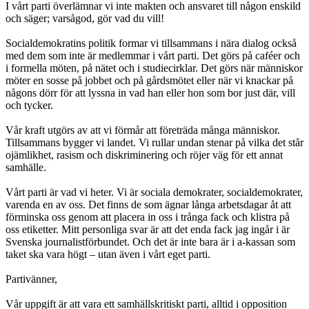
I vårt parti överlämnar vi inte makten och ansvaret till någon enskild
och säger; varsågod, gör vad du vill!
Socialdemokratins politik formar vi tillsammans i nära dialog också
med dem som inte är medlemmar i vårt parti. Det görs på caféer och
i formella möten, på nätet och i studiecirklar. Det görs när människor
möter en sosse på jobbet och på gårdsmötet eller när vi knackar på
någons dörr för att lyssna in vad han eller hon som bor just där, vill
och tycker.
Vår kraft utgörs av att vi förmår att företräda många människor.
Tillsammans bygger vi landet. Vi rullar undan stenar på vilka det står
ojämlikhet, rasism och diskriminering och röjer väg för ett annat
samhälle.
Vårt parti är vad vi heter. Vi är sociala demokrater, socialdemokrater,
varenda en av oss. Det finns de som ägnar långa arbetsdagar åt att
förminska oss genom att placera in oss i trånga fack och klistra på
oss etiketter. Mitt personliga svar är att det enda fack jag ingår i är
Svenska journalistförbundet. Och det är inte bara är i a-kassan som
taket ska vara högt – utan även i vårt eget parti.
Partivänner,
Vår uppgift är att vara ett samhällskritiskt parti, alltid i opposition