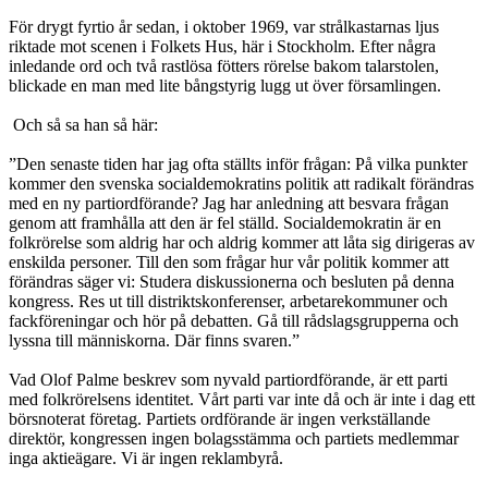
För drygt fyrtio år sedan, i oktober 1969, var strålkastarnas ljus
riktade mot scenen i Folkets Hus, här i Stockholm. Efter några
inledande ord och två rastlösa fötters rörelse bakom talarstolen,
blickade en man med lite bångstyrig lugg ut över församlingen.
Och så sa han så här:
”Den senaste tiden har jag ofta ställts inför frågan: På vilka punkter
kommer den svenska socialdemokratins politik att radikalt förändras
med en ny partiordförande? Jag har anledning att besvara frågan
genom att framhålla att den är fel ställd. Socialdemokratin är en
folkrörelse som aldrig har och aldrig kommer att låta sig dirigeras av
enskilda personer. Till den som frågar hur vår politik kommer att
förändras säger vi: Studera diskussionerna och besluten på denna
kongress. Res ut till distriktskonferenser, arbetarekommuner och
fackföreningar och hör på debatten. Gå till rådslagsgrupperna och
lyssna till människorna. Där finns svaren.”
Vad Olof Palme beskrev som nyvald partiordförande, är ett parti
med folkrörelsens identitet. Vårt parti var inte då och är inte i dag ett
börsnoterat företag. Partiets ordförande är ingen verkställande
direktör, kongressen ingen bolagsstämma och partiets medlemmar
inga aktieägare. Vi är ingen reklambyrå.