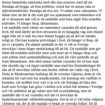
denna fantastiska människa med alla sina resurser, med all sin
förmåga att bygga, att lösa problem, också har en annan sida av
självdestruktivitet, förmåga att riva ner. Vi måste vara vaksamma. Vi
måste inse att det är det som gör oss spännande som människor och
att vi dessutom inte vill se ett samhälle som bara utgår från enskilda
individer. Vi hänger ihop, tillsammans.
I ett samhälle med värme ser människor varandra till stöd genom
livet, till stöd därför att livet dessutom är en knagglig väg som ibland
utgår från att vi mår bra men ibland bygger på att det ser mindre
roligt ut. Det kan komma prövningar i livet, då hänger vi ihop, då
ser vi varandra. Ett sådant samhälle är det vi vill se Sverige
utvecklas i ännu högre utsträckning till att bli. Ett samhälle som ger
frihet till enskilda individer men som inser att vi hänger ihop och
som jobbar med sammanhållning och som får vårt samhälle att gå
fram tillsammans. Inte med murar mellan varandra för så kan man
inte skydda sig i ett öppet samhälle utan med bra förutsättningar för
alla att få utvecklas utifrån sina beslut, utifrån sin valda väg i livet.
Detta är Moderaternas budskap till de svenska väljarna, detta är vår
erkänsla för vad som har åstadkommits, vår kunskap om varifrån vi
kommer, vår stolthet över vad vi är och vår förmåga att bära den
kraft som Sverige kan göra i världen och också här hemma i Sverige
och vår ambition att gå vidare mot full sysselsättning, mot ett
samhälle där vi ser varandra och där vi utvecklar de
skattefinansierade välfärdslösningarna. Det är så vi vill möta väljarna
i höstens val, det är det mandat vi begär av svenska folket: Att få