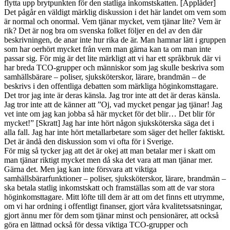
flytta upp brytpunkten för den statliga inkomstskatten. [Applåder]
Det pågår en väldigt märklig diskussion i det här landet om vem som
är normal och onormal. Vem tjänar mycket, vem tjänar lite? Vem är
rik? Det är nog bra om svenska folket följer en del av den där
beskrivningen, de anar inte hur rika de är. Man hamnar lätt i gruppen
som har oerhört mycket från vem man gärna kan ta om man inte
passar sig. För mig är det lite märkligt att vi har ett språkbruk där vi
har breda TCO-grupper och människor som jag skulle beskriva som
samhällsbärare – poliser, sjuksköterskor, lärare, brandmän – de
beskrivs i den offentliga debatten som märkliga höginkomsttagare.
Det tror jag inte är deras känsla. Jag tror inte att det är deras känsla.
Jag tror inte att de känner att ”Oj, vad mycket pengar jag tjänar! Jag
vet inte om jag kan jobba så här mycket för det blir… Det blir för
mycket!” [Skratt] Jag har inte hört någon sjuksköterska säga det i
alla fall. Jag har inte hört metallarbetare som säger det heller faktiskt.
Det är ändå den diskussion som vi ofta för i Sverige.
För mig så tycker jag att det är okej att man betalar mer i skatt om
man tjänar riktigt mycket men då ska det vara att man tjänar mer.
Gärna det. Men jag kan inte försvara att viktiga
samhällsbärarfunktioner – poliser, sjuksköterskor, lärare, brandmän –
ska betala statlig inkomstskatt och framställas som att de var stora
höginkomsttagare. Mitt löfte till dem är att om det finns ett utrymme,
om vi har ordning i offentligt finanser, gjort våra kvalitetssatsningar,
gjort ännu mer för dem som tjänar minst och pensionärer, att också
göra en lättnad också för dessa viktiga TCO-grupper och