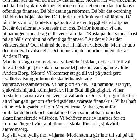
och tar bort sjukförsäkringsreformen då är det en cocktail för kaos i
offentliga finanser. Då blir det inga reformer. Då blir det oordning.
Då blir det höjda skatter. Då blir det nerskärningar i välfärden. Då
får inte kvinnor, landets unga och äldre den trygghet de förtjänar.
Det är det alternativ som står mot oss. Därför kommer vi anta
utmaningen om att säga till svenska folket ”Rösta på den som är bäst
på att hålla ordning på offentliga finanser!” Är det vi? Är det
vänstersidan? Och tänk på det när ni håller i valsedeln. Man tar upp
den moderata valsedeln: Det är ansvar, det är arbetslinjen, det är
Anders Borg.
Man kan lägga den moderata valsedeln åt sidan, det är ett fritt val.
Inte arbetslinje. [F skakar på huvudet] Inte ansvarstagande . Inte
Anders Borg. [Skratt] Vi kommer att gå till val på ytterligare
kvalitetssatsningar inom de skattefinansierade
välfärdsverksamheterna. Vi har gjort en del. Jag nämnde lärarlyft,
sjukvårdsmiljard, kömiljarder, vi har ökat tillgänglighet, vi har
förstärkt i kärnan av den svenska välfärden. Och vi har gjort det trots
att vi har gått igenom efterkrigstidens svåraste finanskris. Vi har haft
ett utvecklingsarbete inom Moderaterna. Vi har genomfört
omfattande besök och samtal med dem som jobbar inom den
skattefinansierade välfärden. Vi behöver mer av insatser för att
komma längre i våra ambitioner; i skola, förskola, sjukvård,
äldreomsorg.
Jag vill vara tydlig mot väljarna. Moderaterna går inte till val på att