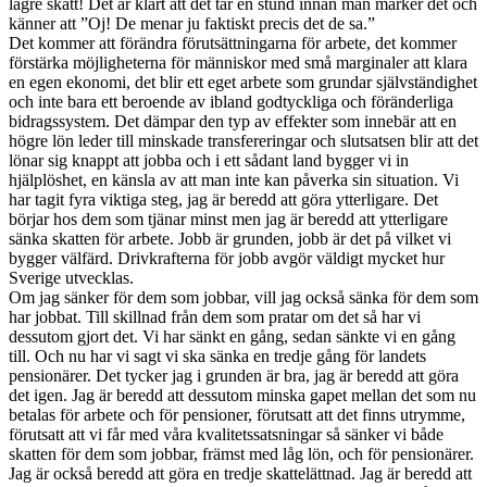
lägre skatt! Det är klart att det tar en stund innan man märker det och
känner att ”Oj! De menar ju faktiskt precis det de sa.”
Det kommer att förändra förutsättningarna för arbete, det kommer
förstärka möjligheterna för människor med små marginaler att klara
en egen ekonomi, det blir ett eget arbete som grundar självständighet
och inte bara ett beroende av ibland godtyckliga och föränderliga
bidragssystem. Det dämpar den typ av effekter som innebär att en
högre lön leder till minskade transfereringar och slutsatsen blir att det
lönar sig knappt att jobba och i ett sådant land bygger vi in
hjälplöshet, en känsla av att man inte kan påverka sin situation. Vi
har tagit fyra viktiga steg, jag är beredd att göra ytterligare. Det
börjar hos dem som tjänar minst men jag är beredd att ytterligare
sänka skatten för arbete. Jobb är grunden, jobb är det på vilket vi
bygger välfärd. Drivkrafterna för jobb avgör väldigt mycket hur
Sverige utvecklas.
Om jag sänker för dem som jobbar, vill jag också sänka för dem som
har jobbat. Till skillnad från dem som pratar om det så har vi
dessutom gjort det. Vi har sänkt en gång, sedan sänkte vi en gång
till. Och nu har vi sagt vi ska sänka en tredje gång för landets
pensionärer. Det tycker jag i grunden är bra, jag är beredd att göra
det igen. Jag är beredd att dessutom minska gapet mellan det som nu
betalas för arbete och för pensioner, förutsatt att det finns utrymme,
förutsatt att vi får med våra kvalitetssatsningar så sänker vi både
skatten för dem som jobbar, främst med låg lön, och för pensionärer.
Jag är också beredd att göra en tredje skattelättnad. Jag är beredd att