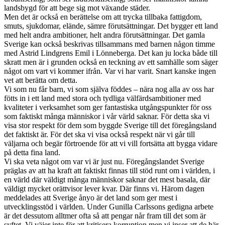
landsbygd för att bege sig mot växande städer.
Men det är också en berättelse om att trycka tillbaka fattigdom,
smuts, sjukdomar, elände, sämre förutsättningar. Det bygger ett land
med helt andra ambitioner, helt andra förutsättningar. Det gamla
Sverige kan också beskrivas tillsammans med barnen någon timme
med Astrid Lindgrens Emil i Lönneberga. Det kan ju locka både till
skratt men är i grunden också en teckning av ett samhälle som säger
något om vart vi kommer ifrån. Var vi har varit. Snart kanske ingen
vet att berätta om detta.
Vi som nu får barn, vi som själva föddes – nära nog alla av oss har
fötts in i ett land med stora och tydliga välfärdsambitioner med
kvaliteter i verksamhet som ger fantastiska utgångspunkter för oss
som faktiskt många människor i vår värld saknar. För detta ska vi
visa stor respekt för dem som byggde Sverige till det föregångsland
det faktiskt är. För det ska vi visa också respekt när vi går till
väljarna och begär förtroende för att vi vill fortsätta att bygga vidare
på detta fina land.
Vi ska veta något om var vi är just nu. Föregångslandet Sverige
präglas av att ha kraft att faktiskt finnas till stöd runt om i världen, i
en värld där väldigt många människor saknar det mest basala, där
väldigt mycket orättvisor lever kvar. Där finns vi. Härom dagen
meddelades att Sverige ånyo är det land som ger mest i
utvecklingsstöd i världen. Under Gunilla Carlssons gedigna arbete
är det dessutom alltmer ofta så att pengar når fram till det som är
syftet. Vi väjer inte för att kritisera korruption men vi inser att de här