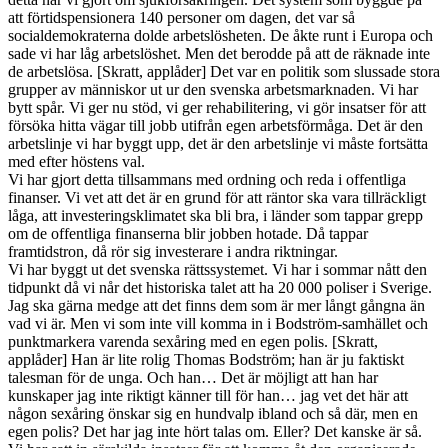
att förtidspensionera 140 personer om dagen, det var så
socialdemokraterna dolde arbetslösheten. De åkte runt i Europa och
sade vi har låg arbetslöshet. Men det berodde på att de räknade inte
de arbetslösa. [Skratt, applåder] Det var en politik som slussade stora
grupper av människor ut ur den svenska arbetsmarknaden. Vi har
bytt spår. Vi ger nu stöd, vi ger rehabilitering, vi gör insatser för att
försöka hitta vägar till jobb utifrån egen arbetsförmåga. Det är den
arbetslinje vi har byggt upp, det är den arbetslinje vi måste fortsätta
med efter höstens val.
Vi har gjort detta tillsammans med ordning och reda i offentliga
finanser. Vi vet att det är en grund för att räntor ska vara tillräckligt
låga, att investeringsklimatet ska bli bra, i länder som tappar grepp
om de offentliga finanserna blir jobben hotade. Då tappar
framtidstron, då rör sig investerare i andra riktningar.
Vi har byggt ut det svenska rättssystemet. Vi har i sommar nått den
tidpunkt då vi når det historiska talet att ha 20 000 poliser i Sverige.
Jag ska gärna medge att det finns dem som är mer långt gångna än
vad vi är. Men vi som inte vill komma in i Bodström-samhället och
punktmarkera varenda sexåring med en egen polis. [Skratt,
applåder] Han är lite rolig Thomas Bodström; han är ju faktiskt
talesman för de unga. Och han… Det är möjligt att han har
kunskaper jag inte riktigt känner till för han… jag vet det här att
någon sexåring önskar sig en hundvalp ibland och så där, men en
egen polis? Det har jag inte hört talas om. Eller? Det kanske är så.