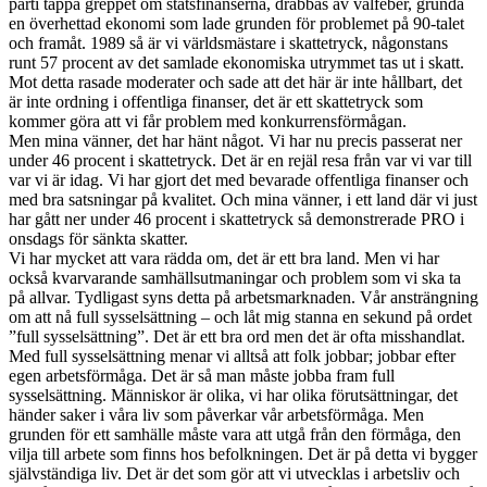
parti tappa greppet om statsfinanserna, drabbas av valfeber, grunda
en överhettad ekonomi som lade grunden för problemet på 90-talet
och framåt. 1989 så är vi världsmästare i skattetryck, någonstans
runt 57 procent av det samlade ekonomiska utrymmet tas ut i skatt.
Mot detta rasade moderater och sade att det här är inte hållbart, det
är inte ordning i offentliga finanser, det är ett skattetryck som
kommer göra att vi får problem med konkurrensförmågan.
Men mina vänner, det har hänt något. Vi har nu precis passerat ner
under 46 procent i skattetryck. Det är en rejäl resa från var vi var till
var vi är idag. Vi har gjort det med bevarade offentliga finanser och
med bra satsningar på kvalitet. Och mina vänner, i ett land där vi just
har gått ner under 46 procent i skattetryck så demonstrerade PRO i
onsdags för sänkta skatter.
Vi har mycket att vara rädda om, det är ett bra land. Men vi har
också kvarvarande samhällsutmaningar och problem som vi ska ta
på allvar. Tydligast syns detta på arbetsmarknaden. Vår ansträngning
om att nå full sysselsättning – och låt mig stanna en sekund på ordet
”full sysselsättning”. Det är ett bra ord men det är ofta misshandlat.
Med full sysselsättning menar vi alltså att folk jobbar; jobbar efter
egen arbetsförmåga. Det är så man måste jobba fram full
sysselsättning. Människor är olika, vi har olika förutsättningar, det
händer saker i våra liv som påverkar vår arbetsförmåga. Men
grunden för ett samhälle måste vara att utgå från den förmåga, den
vilja till arbete som finns hos befolkningen. Det är på detta vi bygger
självständiga liv. Det är det som gör att vi utvecklas i arbetsliv och