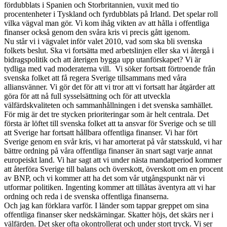
fördubblats i Spanien och Storbritannien, vuxit med tio
procentenheter i Tyskland och fyrdubblats på Irland. Det spelar roll
vilka vägval man gör. Vi kom ihåg vikten av att hålla i offentliga
finanser också genom den svåra kris vi precis gått igenom.
Nu står vi i vägvalet inför valet 2010, vad som ska bli svenska
folkets beslut. Ska vi fortsätta med arbetslinjen eller ska vi återgå i
bidragspolitik och att återigen bygga upp utanförskapet? Vi är
tydliga med vad moderaterna vill. Vi söker fortsatt förtroende från
svenska folket att få regera Sverige tillsammans med våra
alliansvänner. Vi gör det för att vi tror att vi fortsatt har åtgärder att
göra för att nå full sysselsättning och för att utveckla
välfärdskvaliteten och sammanhållningen i det svenska samhället.
För mig är det tre stycken prioriteringar som är helt centrala. Det
första är löftet till svenska folket att ta ansvar för Sverige och se till
att Sverige har fortsatt hållbara offentliga finanser. Vi har fört
Sverige genom en svår kris, vi har amorterat på vår statsskuld, vi har
bättre ordning på våra offentliga finanser än snart sagt varje annat
europeiskt land. Vi har sagt att vi under nästa mandatperiod kommer
att återföra Sverige till balans och överskott, överskott om en procent
av BNP, och vi kommer att ha det som vår utgångspunkt när vi
utformar politiken. Ingenting kommer att tillåtas äventyra att vi har
ordning och reda i de svenska offentliga finanserna.
Och jag kan förklara varför. I länder som tappar greppet om sina
offentliga finanser sker nedskärningar. Skatter höjs, det skärs ner i
välfärden. Det sker ofta okontrollerat och under stort tryck. Vi ser