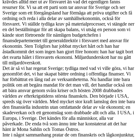
krävdes alltid mer ut av försvaret än vad det egentligen fanns
resurser för. Vi sa att ett parti som tar ansvar för Sverige och ser
Sverige som ett föregångsland har förmåga att pröva utgifter och få
ordning och reda i alla delar av samhällsekonomin, också för
försvaret. Vi ställde tydliga krav på materialprocesser, vi stängde ner
en del beställningar för att skapa balans, vi utsåg en person som vi
kände stort förtroende för nämligen budgetchefen i
finansdepartementet till generaldirektör i försvaret med ansvar för
ekonomin. Sten Tolgfors har jobbat mycket hårt och han har
åstadkommit det som ingen han gjort före honom: han har tagit bort
det svarta hålet i försvarets ekonomi. Miljardunderskott har nu gått
till miljardöverskott.
Det är så vi har regerat Sverige; tydliga med vad vi ville göra, vi har
genomfört det, vi har skapat bättre ordning i offentliga finanser. Vi
har förbättrat en lång rad av verksamheterna. Nu handlar inte bara
politik om att begära mandat för det man vill, det handlar också om
att bära ansvar genom svåra kriser och hösten 2008 drabbades
världen av efterkrigstidens största finanskris. Den började i USA,
spreds sig över världen. Med mycket stor kraft lamslog den inte bara
den finansiella industrin utan omfattande delar av vår ekonomi; en
skadeverkan och ett genomslag som drabbade allt och alla. I USA, i
Europa, i Sverige. Det kändes för alla människor, alla var
påverkade. De enda två som ännu inte har konstaterat att det har
hänt är Mona Sahlin och Tomas Östros.
Inte i något sammanhang pratar de om finanskris och lågkonjunktur,