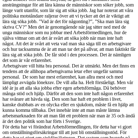
ansträngningar för att lära känna de människor som söker jobb, som
länge varit utanför, som lär sig att söka jobb. Jag har noterat att våra
politiska motståndare raljerar över att vi tycker att det är viktigt att
lära sig söka jobb. ”Vad är det för någonting?”, ”Ska man lära sig
skriva CV?” Men det är genomgående när jag sitter ned med de
unga människor som nu jobbar med Arbetsförmedlingen, hur de
själva vittnar om att det är svårt att söka jobb när man inte haft
något. Att det är svårt att veta vad man ska säga till en arbetsgivare
och hur tacksamma de är att man tar det på allvar, att man faktiskt får
lära sig att söka jobb. De får stöd i den processen. Det är nämligen
det som är vår erfarenhet.
Arbetsgivare vill hitta bra personal. Det är utmärkt. Men det finns en
tendens att de allihopa arbetsgivarna letar efter ungefär samma
personal. De som har mest erfarenhet, kan allra mest och med
lämpligt avvägda lönekrav. De vill alla ha. Helt förståeligt. Men vår
idé är ju att alla ska jobba efter egen arbetsförmåga. Då behöver
många stöd och hjälp. Därför att den som inte haft någon erfarenhet
har svårare att hävda sig. Den som har haft ett problem i livet,
kanske drabbats av en olycka eller en sjukdom, måste få en hjälp att
kunna komma tillbaka. Det innebär inte att man måste lämna
arbetsmarknaden för att man fått ett problem när man är 35 och ändå
är det den politik som har förts i Sverige.
För detta har vi förändrat Arbetsförmedlingen, för detta har vi gjort
om omställningsförsäkringar till att just bli omställningsstöd. För
detta har vi gjort om sjukförsäkringen. Det system som byggde på