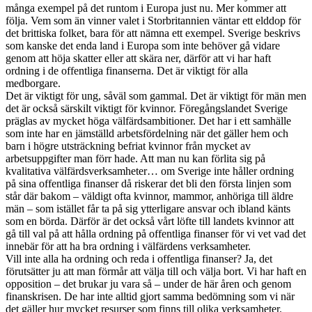
många exempel på det runtom i Europa just nu. Mer kommer att
följa. Vem som än vinner valet i Storbritannien väntar ett elddop för
det brittiska folket, bara för att nämna ett exempel. Sverige beskrivs
som kanske det enda land i Europa som inte behöver gå vidare
genom att höja skatter eller att skära ner, därför att vi har haft
ordning i de offentliga finanserna. Det är viktigt för alla
medborgare.
Det är viktigt för ung, såväl som gammal. Det är viktigt för män men
det är också särskilt viktigt för kvinnor. Föregångslandet Sverige
präglas av mycket höga välfärdsambitioner. Det har i ett samhälle
som inte har en jämställd arbetsfördelning när det gäller hem och
barn i högre utsträckning befriat kvinnor från mycket av
arbetsuppgifter man förr hade. Att man nu kan förlita sig på
kvalitativa välfärdsverksamheter… om Sverige inte håller ordning
på sina offentliga finanser då riskerar det bli den första linjen som
står där bakom – väldigt ofta kvinnor, mammor, anhöriga till äldre
män – som istället får ta på sig ytterligare ansvar och ibland känts
som en börda. Därför är det också vårt löfte till landets kvinnor att
gå till val på att hålla ordning på offentliga finanser för vi vet vad det
innebär för att ha bra ordning i välfärdens verksamheter.
Vill inte alla ha ordning och reda i offentliga finanser? Ja, det
förutsätter ju att man förmår att välja till och välja bort. Vi har haft en
opposition – det brukar ju vara så – under de här åren och genom
finanskrisen. De har inte alltid gjort samma bedömning som vi när
det gäller hur mycket resurser som finns till olika verksamheter.