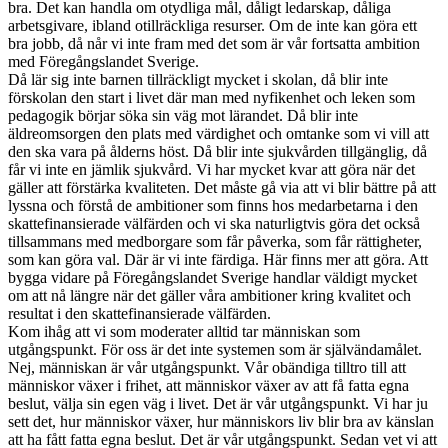
bra. Det kan handla om otydliga mål, dåligt ledarskap, dåliga
arbetsgivare, ibland otillräckliga resurser. Om de inte kan göra ett
bra jobb, då når vi inte fram med det som är vår fortsatta ambition
med Föregångslandet Sverige.
Då lär sig inte barnen tillräckligt mycket i skolan, då blir inte
förskolan den start i livet där man med nyfikenhet och leken som
pedagogik börjar söka sin väg mot lärandet. Då blir inte
äldreomsorgen den plats med värdighet och omtanke som vi vill att
den ska vara på ålderns höst. Då blir inte sjukvården tillgänglig, då
får vi inte en jämlik sjukvård. Vi har mycket kvar att göra när det
gäller att förstärka kvaliteten. Det måste gå via att vi blir bättre på att
lyssna och förstå de ambitioner som finns hos medarbetarna i den
skattefinansierade välfärden och vi ska naturligtvis göra det också
tillsammans med medborgare som får påverka, som får rättigheter,
som kan göra val. Där är vi inte färdiga. Här finns mer att göra. Att
bygga vidare på Föregångslandet Sverige handlar väldigt mycket
om att nå längre när det gäller våra ambitioner kring kvalitet och
resultat i den skattefinansierade välfärden.
Kom ihåg att vi som moderater alltid tar människan som
utgångspunkt. För oss är det inte systemen som är självändamålet.
Nej, människan är vår utgångspunkt. Vår obändiga tilltro till att
människor växer i frihet, att människor växer av att få fatta egna
beslut, välja sin egen väg i livet. Det är vår utgångspunkt. Vi har ju
sett det, hur människor växer, hur människors liv blir bra av känslan
att ha fått fatta egna beslut. Det är vår utgångspunkt. Sedan vet vi att