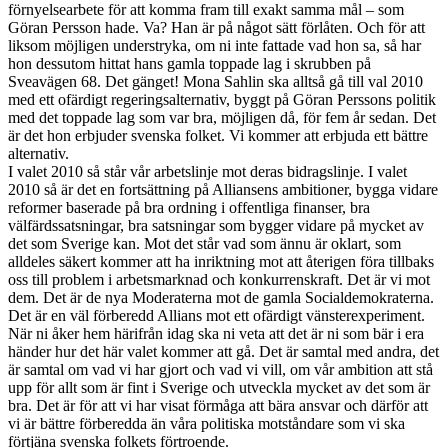
förnyelsearbete för att komma fram till exakt samma mål – som
Göran Persson hade. Va? Han är på något sätt förlåten. Och för att
liksom möjligen understryka, om ni inte fattade vad hon sa, så har
hon dessutom hittat hans gamla toppade lag i skrubben på
Sveavägen 68. Det gänget! Mona Sahlin ska alltså gå till val 2010
med ett ofärdigt regeringsalternativ, byggt på Göran Perssons politik
med det toppade lag som var bra, möjligen då, för fem år sedan. Det
är det hon erbjuder svenska folket. Vi kommer att erbjuda ett bättre
alternativ.
I valet 2010 så står vår arbetslinje mot deras bidragslinje. I valet
2010 så är det en fortsättning på Alliansens ambitioner, bygga vidare
reformer baserade på bra ordning i offentliga finanser, bra
välfärdssatsningar, bra satsningar som bygger vidare på mycket av
det som Sverige kan. Mot det står vad som ännu är oklart, som
alldeles säkert kommer att ha inriktning mot att återigen föra tillbaks
oss till problem i arbetsmarknad och konkurrenskraft. Det är vi mot
dem. Det är de nya Moderaterna mot de gamla Socialdemokraterna.
Det är en väl förberedd Allians mot ett ofärdigt vänsterexperiment.
När ni åker hem härifrån idag ska ni veta att det är ni som bär i era
händer hur det här valet kommer att gå. Det är samtal med andra, det
är samtal om vad vi har gjort och vad vi vill, om vår ambition att stå
upp för allt som är fint i Sverige och utveckla mycket av det som är
bra. Det är för att vi har visat förmåga att bära ansvar och därför att
vi är bättre förberedda än våra politiska motståndare som vi ska
förtjäna svenska folkets förtroende.