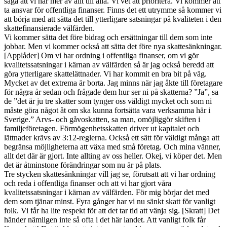
säga att vi har mer av allt till alla. Vi vet att prioritera. Vi kommer att
ta ansvar för offentliga finanser. Finns det ett utrymme så kommer vi
att börja med att sätta det till ytterligare satsningar på kvaliteten i den
skattefinansierade välfärden.
Vi kommer sätta det före bidrag och ersättningar till dem som inte
jobbar. Men vi kommer också att sätta det före nya skattesänkningar.
[Applåder] Om vi har ordning i offentliga finanser, om vi gör
kvalitetssatsningar i kärnan av välfärden så är jag också beredd att
göra ytterligare skattelättnader. Vi har kommit en bra bit på väg.
Mycket av det extrema är borta. Jag minns när jag åkte till företagare
för några år sedan och frågade dem hur ser ni på skatterna? ”Ja”, sa
de ”det är ju tre skatter som tynger oss väldigt mycket och som ni
måste göra något åt om ska kunna fortsätta vara verksamma här i
Sverige.” Arvs- och gåvoskatten, sa man, omöjliggör skiften i
familjeföretagen. Förmögenhetsskatten driver ut kapitalet och
lättnader krävs av 3:12-reglerna. Också ett sätt för väldigt många att
begränsa möjligheterna att växa med små företag. Och mina vänner,
allt det där är gjort. Inte allting av oss heller. Okej, vi köper det. Men
det är åtminstone förändringar som nu är på plats.
Tre stycken skattesänkningar vill jag se, förutsatt att vi har ordning
och reda i offentliga finanser och att vi har gjort våra
kvalitetssatsningar i kärnan av välfärden. För mig börjar det med
dem som tjänar minst. Fyra gånger har vi nu sänkt skatt för vanligt
folk. Vi får ha lite respekt för att det tar tid att vänja sig. [Skratt] Det
händer nämligen inte så ofta i det här landet. Att vanligt folk får