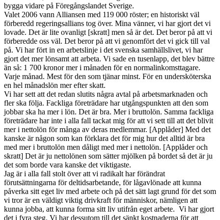
bygga vidare på Föregångslandet Sverige.
Valet 2006 vann Alliansen med 119 000 röster; en historiskt väl
förberedd regeringsallians tog över. Mina vänner, vi har gjort det vi
lovade. Det är lite ovanligt [skratt] men så är det. Det beror på att vi
förberedde oss väl. Det beror på att vi genomfört det vi gick till val
på. Vi har fört in en arbetslinje i det svenska samhällslivet, vi har
gjort det mer lönsamt att arbeta. Vi sade en tusenlapp, det blev bättre
än så: 1 700 kronor mer i månaden för en normalinkomsttagare.
Varje månad. Mest för den som tjänar minst. För en undersköterska
en hel månadslön mer efter skatt.
Vi har sett att det redan slutits några avtal på arbetsmarknaden och
fler ska följa. Fackliga företrädare har utgångspunkten att den som
jobbar ska ha mer i lön. Det är bra. Mer i bruttolön. Samma fackliga
företrädare har inte i alla fall tackat mig för att vi sett till att det blivit
mer i nettolön för många av deras medlemmar. [Applåder] Med det
kanske är någon som kan förklara det för mig hur det alltid är bra
med mer i bruttolön men dåligt med mer i nettolön. [Applåder och
skratt] Det är ju nettolönen som sätter mjölken på bordet så det är ju
det som borde vara kanske det viktigaste.
Jag är i alla fall stolt över att vi radikalt har förändrat
förutsättningarna för deltidsarbetande, för lågavlönade att kunna
påverka sitt eget liv med arbete och på det sätt lagt grund för det som
vi tror är en väldigt viktig drivkraft för människor, nämligen att
kunna jobba, att kunna forma sitt liv utifrån eget arbete. Vi har gjort
det i fyra steg. Vi har dessutom till det sänkt kostnaderna för att