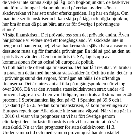
de verkar inte kunna skilja på låg- och högkonjunktur, de beskriver
inte förutsättningar i ekonomin med påverkan av den största
skadeverkan vi har sett under efterkrigstiden. Jag har en fråga. Om
man inte ser finanskriser och kan skilja på låg- och högkonjunktur,
hur bra är man då på att bära ansvar för Sverige i prövningens
stund?
Vi såg finanskrisen. Det prövade oss som det prövade andra. Även
här jobbade vi vidare med ett föregångsland. Vi skickade inte in
pengarna i bankerna, nej, vi sa: bankerna ska själva bära ansvar och
dessutom rusta sig för framtida prövningar. En idé så god att den nu
sprids över världen. Den har införts i USA, tagits upp av
kommissionen för att också bli europeisk politik.
Vi höll hårt i de offentliga finanserna. Det har fått resultat. Vi brukar
ju prata om detta med hur stora statsskulder är. Och tro mig, det är ju
i prövnings stund det avgörs, förmågan att hålla i de offentliga
finanserna. Det är intressant att titta på utgångspunkten när vi tog
över 2006. Då var den svenska statsskuldskvoten strax under 46
procent. Lägre än vad den varit tidigare, men trots allt strax under 46
procent. I Storbritannien låg den på 43, i Spanien på 39,6 och i
Tyskland på 67,6. Sedan kom finanskrisen, så kom prövningen av
Europas regeringar. Alla gjorde inte samma vägval. När vi nu går in
i 2010 så visar våra prognoser att vi har fört Sverige genom
efterkrigstidens tuffaste finanskris och vi har amorterat på vår
statsskuld. Nu är våra prognoser för statsskuldskvoten 41,3.
Under samma tid och med samma prövning så har den istället