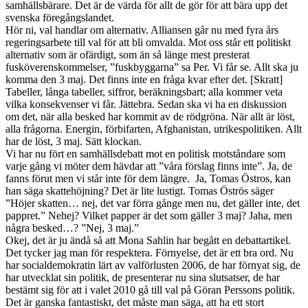
samhällsbärare. Det är de värda för allt de gör för att bära upp det
svenska föregångslandet.
Hör ni, val handlar om alternativ. Alliansen går nu med fyra års
regeringsarbete till val för att bli omvalda. Mot oss står ett politiskt
alternativ som är ofärdigt, som än så länge mest presterat
fusköverenskommelser, ”fuskbyggarna” sa Per. Vi får se. Allt ska ju
komma den 3 maj. Det finns inte en fråga kvar efter det. [Skratt]
Tabeller, långa tabeller, siffror, beräkningsbart; alla kommer veta
vilka konsekvenser vi får. Jättebra. Sedan ska vi ha en diskussion
om det, när alla besked har kommit av de rödgröna. När allt är löst,
alla frågorna. Energin, förbifarten, Afghanistan, utrikespolitiken. Allt
har de löst, 3 maj. Sätt klockan.
Vi har nu fört en samhällsdebatt mot en politisk motståndare som
varje gång vi möter dem hävdar att ”våra förslag finns inte”. Ja, de
fanns förut men vi står inte för dem längre. Ja, Tomas Östros, kan
han säga skattehöjning? Det är lite lustigt. Tomas Öströs säger
”Höjer skatten… nej, det var förra gånge men nu, det gäller inte, det
pappret.” Nehej? Vilket papper är det som gäller 3 maj? Jaha, men
några besked…? ”Nej, 3 maj.”
Okej, det är ju ändå så att Mona Sahlin har begått en debattartikel.
Det tycker jag man för respektera. Förnyelse, det är ett bra ord. Nu
har socialdemokratin lärt av valförlusten 2006, de har förnyat sig, de
har utvecklat sin politik, de presenterar nu sina slutsatser, de har
bestämt sig för att i valet 2010 gå till val på Göran Perssons politik.
Det är ganska fantastiskt, det måste man säga, att ha ett stort