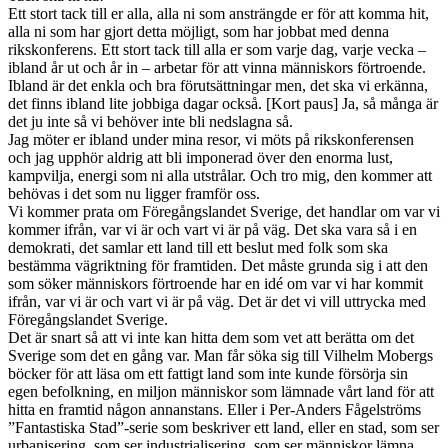
Ett stort tack till er alla, alla ni som ansträngde er för att komma hit,
alla ni som har gjort detta möjligt, som har jobbat med denna
rikskonferens. Ett stort tack till alla er som varje dag, varje vecka –
ibland år ut och år in – arbetar för att vinna människors förtroende.
Ibland är det enkla och bra förutsättningar men, det ska vi erkänna,
det finns ibland lite jobbiga dagar också. [Kort paus] Ja, så många är
det ju inte så vi behöver inte bli nedslagna så.
Jag möter er ibland under mina resor, vi möts på rikskonferensen
och jag upphör aldrig att bli imponerad över den enorma lust,
kampvilja, energi som ni alla utstrålar. Och tro mig, den kommer att
behövas i det som nu ligger framför oss.
Vi kommer prata om Föregångslandet Sverige, det handlar om var vi
kommer ifrån, var vi är och vart vi är på väg. Det ska vara så i en
demokrati, det samlar ett land till ett beslut med folk som ska
bestämma vägriktning för framtiden. Det måste grunda sig i att den
som söker människors förtroende har en idé om var vi har kommit
ifrån, var vi är och vart vi är på väg. Det är det vi vill uttrycka med
Föregångslandet Sverige.
Det är snart så att vi inte kan hitta dem som vet att berätta om det
Sverige som det en gång var. Man får söka sig till Vilhelm Mobergs
böcker för att läsa om ett fattigt land som inte kunde försörja sin
egen befolkning, en miljon människor som lämnade vårt land för att
hitta en framtid någon annanstans. Eller i Per-Anders Fågelströms
”Fantastiska Stad”-serie som beskriver ett land, eller en stad, som ser
urbanisering, som ser industrialisering, som ser människor lämna