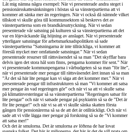
Låt mig nämna några exempel: När vi presenterade andra steget i
pensionärsskattesänkningen i höstas så sa vänsterpartierna att vi
kommer att sänka mer än regeringen. När vi också då nämnde vilket
tillskott vi skulle göra till kommunsektorn så beskrevs det av
vänsterpartierna som en brandkårsutryckning. När vi sedan
presenterade vår satsning på kulturen så sa vänsterpartierna att det
var en löjeväckande låg höjning av anslaget. När vi presenterade
ytterligare satsningar för arbetsmarknadspolitiken så sade
vänsterpartierna ”Satsningarna är inte tillräckliga, vi kommer att
föreslå mycket mer omfattande satsningar.” När vi sedan
presenterade resurser till rättsväsendet så sa man ”Det skyfflar bara
delvis igen det stora hål som finns, pengarna kommer för sent.” När
vi presenterade kommunpengarna i vårbudgeten så sa man ”för lite”,
när vi presenterade mer pengar till rättsväsendet året innan så sa man
”Är det så här lite pengar kan vi säga att det kommer mer.” När vi
presenterade pengar till infrastrukturen så man ”Vi kommer att satsa
mer pengar än vad regeringen gör” och när vi sa att vi skulle satsa
på klimatinvesteringar så sa vänsterpartierna ”Regeringen satsar för
lite pengar” och när vi satsade pengar på psykiatrin så sa de ”Det är
för lite pengar!” och när vi sa att vi skulle sänka skatten första
gången för pensionärerna så sa de att det är otillräckligt. Och när vi
sade att vi ville lägga mer pengar på forskning så sa de ”Vi kommer
att satsa mer!”
Och det är smulorna. Det är smulorna av löftena de har lovat
svenska folket. Det här är miljonerna, det här är det de vill prata om.