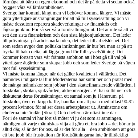
förmåga att bära en egen ekonomi och det är på detta vi sedan också
bygger våra välfärdsambitioner.
Sverige har kommit långt men vi behöver komma längre. Vi måste
göra ytterligare ansträngningar för att nå full sysselsättning och vi
måste dessutom reparera skadeverkningar av finanskris och
lågkonjunktur. För så ser våra förutsättningar ut. Det är inte så att vi
sett den sista finanskrisen och den sista lågkonjunkturen. Det leder
till prövningar på arbetsmarknaden, det leder till arbetslöshet. Det
som sedan avgör den politiska inriktningen är hur bra man är på att
trycka tillbaka detta, att lägga grund för full sysselsättning. Det
kommer fortsatt vara vår främsta ambition att i höst gå till val på
ytterligare åtgärder som skapar jobb och som leder Sverige på vägen
mot full sysselsättning.
Vi måste komma längre när det gäller kvaliteten i välfärden. Det
nämndes i tidigare tal hur Moderaterna har suttit ner och pratat med
de många människor som jobbar i den skattefinansierade välfärden, i
förskolan, skolan, sjukvården, äldreomsorgen. Vi har suttit ner och
diskuterat deras förutsättningar, ett samtal som ju i lärarrum, på
förskolor, över en kopp kaffe, handlar om att prata med oftast 90-95
procent kvinnor, för så ser dessa arbetsplatser ut. Åtminstone om
cheferna inte är där. [Skratt] Och cheferna är oftast inte där.
För i de samtal vi har fört så möter vi ju det som är sanningen,
nämligen att varje människas vilja att göra ett bra jobb – det börjar ju
alltid där, så är det för oss, så är det för alla – den ambitionen att göra
ett bra jobb blir frustration när förutsättningarna inte är tillräckligt