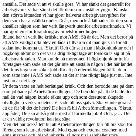
anställa. Det sade vi att vi skulle göra. Vi har sänkt det generellt för
arbetsgivare, vi har sänkt det för dem som anställer yngre. Kanske
den största lättnaden vi har gjort: halverat arbetsgivaravgiften för
dem som har anställda under 26 år, men också lättnader för den som
anställer någon som har varit långvarit utanför arbetsmarknaden. Vi
har gjort en stor förändring av arbetsförmedlingen.
Ibland har vi varit lite kritiska mot AMS. Så är det. Men det beror på
att AMS väldigt ofta blev en låda i tillvaron dit man gick in för att
sedan inte komma ut. [Skratt] Och där satt man i lågkonjunktur och i
högkonjunktur och det var aldrig riktigt läge att försöka ta sig ut på
arbetsmarknaden. Man kunde på morgonen i högkonjunktur träffa
företagare som sade att det går inte att anställa någon i det här landet,
det finns inga som söker jobb för att på eftermiddagen träffa dem
som satte inne i AMS och sade att det är inte riktigt läge just nu. Inte
just nu är det läge.
Ur detta växte en helt berättigad kritik. Och den berodde inte på dem
som jobbade på Arbetsförmedlingen. De berodde på att de hade fler
mål än vad någon kunde räkna upp och som dessutom skapade
otydlighet i verksamheten. Vi sade till oss själva: Ska vi inte göra så
att de får bli det de heter? De kan få bli Arbetsförmedlingen. [Skratt,
applåder] De ska alltså jobba med att förmedla jobb! Och, ja… Det
är en väldig revolution kan jag säga.
Men det har också lett till att Arbetsförmedlingen blir till bra stöd för
företag som letar arbetskraft. Med egna och externa coacher, med
egna insatser och ibland inhyrda, så görs nu i samhället stora