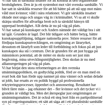
Vi har satt in särskilda insatser för att komma åt den organiserade
brottsligheten. Den är ju ett systemhot mot vårt svenska samhälle. Vi
har satt in särskilda resurser för att bli bättre på att stå upp mot mäns
våld mot kvinnor; våld i nära relationer. Vi gör särskilda insatser
riktade mot unga och ungas väg in i kriminalitet. Vi sa att vi skulle
skärpa straffen för allvarliga brott och ta särskild hänsyn till
upprepad brottslighet. Allt detta är nu på väg på plats.
Vi har satsat på kunskaper och Anders nämnde det väldigt bra i sitt
tal igår. Grunden är lagd. Det blir tidigare och bättre betyg, bättre
kunskapsuppföljning, tidigare nationella prov. Större resurser för att
fördjupa kunskapsutvecklingen, en omgörning av läraryrket,
dessutom ett lärarlyft som leder till fortbildning och fokus på att just
kunskapen ska stå i centrum. Det är grunden för att just bygga på
människors potential, att de möter en skola som ser just min
begåvning, mina utvecklingsmöjligheter. Den skolan är nu med
alliansregeringen på väg på plats.
Vi har börjat den stora reformeringen av den svenska
utnämningspolitiken, en godtycklig politik, förd av en man med en
svart bok där han förde upp namnet på sina vänner och sedan delade
ut jobb, har ersatts av en politik byggd på professionella
rekryteringsprocesser, öppenhet och annonsering. Resultatet har
blivit färre män – jag erkänner det – fler kvinnor och det tycker vi i
grunden är väldigt bra. Men det återspeglar just omgörningen av
utnämningsmakten. Det är också ett steg bort från en partipolitiserad
syn på regeringsmakten; ett sätt att säga att i ett pluralistiskt samhälle