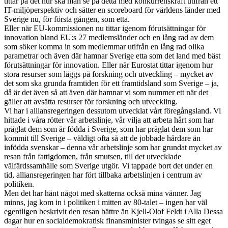
tittar på det hur ska man se på detta med konkurrenskraft utifrån ett
IT-miljöperspektiv och sätter en scoreboard för världens länder med
Sverige nu, för första gången, som etta.
Eller när EU-kommissionen nu tittar igenom förutsättningar för
innovation bland EU:s 27 medlemsländer och en lång rad av dem
som söker komma in som medlemmar utifrån en lång rad olika
parametrar och även där hamnar Sverige etta som det land med bäst
förutsättningar för innovation. Eller när Eurostat tittar igenom hur
stora resurser som läggs på forskning och utveckling – mycket av
det som ska grunda framtiden för ett framtidsland som Sverige – ja,
då är det även så att även där hamnar vi som nummer ett när det
gäller att avsätta resurser för forskning och utveckling.
Vi har i alliansregeringen dessutom utvecklat vårt föregångsland. Vi
hittade i våra rötter vår arbetslinje, vår vilja att arbeta hårt som har
präglat dem som är födda i Sverige, som har präglat dem som har
kommit till Sverige – väldigt ofta så att de jobbade hårdare än
infödda svenskar – denna vår arbetslinje som har grundat mycket av
resan från fattigdomen, från smutsen, till det utvecklade
välfärdssamhälle som Sverige utgör. Vi tappade bort det under en
tid, alliansregeringen har fört tillbaka arbetslinjen i centrum av
politiken.
Men det har hänt något med skatterna också mina vänner. Jag
minns, jag kom in i politiken i mitten av 80-talet – ingen har väl
egentligen beskrivit den resan bättre än Kjell-Olof Feldt i Alla Dessa
dagar hur en socialdemokratisk finansminister tvingas se sitt eget