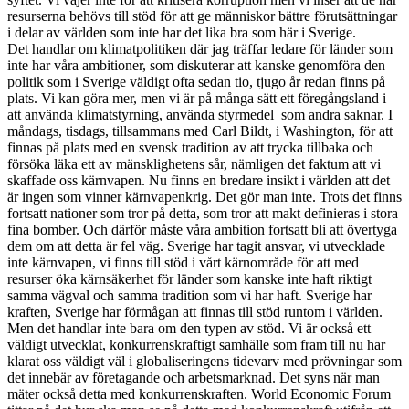
resurserna behövs till stöd för att ge människor bättre förutsättningar
i delar av världen som inte har det lika bra som här i Sverige.
Det handlar om klimatpolitiken där jag träffar ledare för länder som
inte har våra ambitioner, som diskuterar att kanske genomföra den
politik som i Sverige väldigt ofta sedan tio, tjugo år redan finns på
plats. Vi kan göra mer, men vi är på många sätt ett föregångsland i
att använda klimatstyrning, använda styrmedel som andra saknar. I
måndags, tisdags, tillsammans med Carl Bildt, i Washington, för att
finnas på plats med en svensk tradition av att trycka tillbaka och
försöka läka ett av mänsklighetens sår, nämligen det faktum att vi
skaffade oss kärnvapen. Nu finns en bredare insikt i världen att det
är ingen som vinner kärnvapenkrig. Det gör man inte. Trots det finns
fortsatt nationer som tror på detta, som tror att makt definieras i stora
fina bomber. Och därför måste våra ambition fortsatt bli att övertyga
dem om att detta är fel väg. Sverige har tagit ansvar, vi utvecklade
inte kärnvapen, vi finns till stöd i vårt kärnområde för att med
resurser öka kärnsäkerhet för länder som kanske inte haft riktigt
samma vägval och samma tradition som vi har haft. Sverige har
kraften, Sverige har förmågan att finnas till stöd runtom i världen.
Men det handlar inte bara om den typen av stöd. Vi är också ett
väldigt utvecklat, konkurrenskraftigt samhälle som fram till nu har
klarat oss väldigt väl i globaliseringens tidevarv med prövningar som
det innebär av företagande och arbetsmarknad. Det syns när man
mäter också detta med konkurrenskraften. World Economic Forum