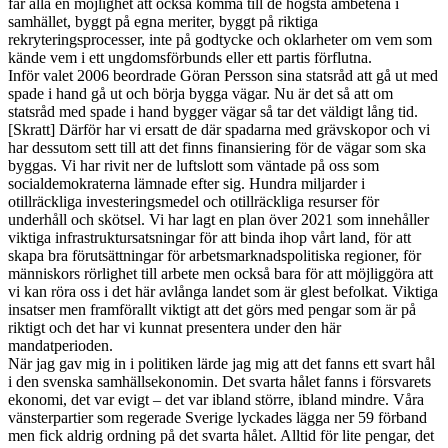
får alla en möjlighet att också komma till de högsta ämbetena i
samhället, byggt på egna meriter, byggt på riktiga
rekryteringsprocesser, inte på godtycke och oklarheter om vem som
kände vem i ett ungdomsförbunds eller ett partis förflutna.
Inför valet 2006 beordrade Göran Persson sina statsråd att gå ut med
spade i hand gå ut och börja bygga vägar. Nu är det så att om
statsråd med spade i hand bygger vägar så tar det väldigt lång tid.
[Skratt] Därför har vi ersatt de där spadarna med grävskopor och vi
har dessutom sett till att det finns finansiering för de vägar som ska
byggas. Vi har rivit ner de luftslott som väntade på oss som
socialdemokraterna lämnade efter sig. Hundra miljarder i
otillräckliga investeringsmedel och otillräckliga resurser för
underhåll och skötsel. Vi har lagt en plan över 2021 som innehåller
viktiga infrastruktursatsningar för att binda ihop vårt land, för att
skapa bra förutsättningar för arbetsmarknadspolitiska regioner, för
människors rörlighet till arbete men också bara för att möjliggöra att
vi kan röra oss i det här avlånga landet som är glest befolkat. Viktiga
insatser men framförallt viktigt att det görs med pengar som är på
riktigt och det har vi kunnat presentera under den här
mandatperioden.
När jag gav mig in i politiken lärde jag mig att det fanns ett svart hål
i den svenska samhällsekonomin. Det svarta hålet fanns i försvarets
ekonomi, det var evigt – det var ibland större, ibland mindre. Våra
vänsterpartier som regerade Sverige lyckades lägga ner 59 förband
men fick aldrig ordning på det svarta hålet. Alltid för lite pengar, det