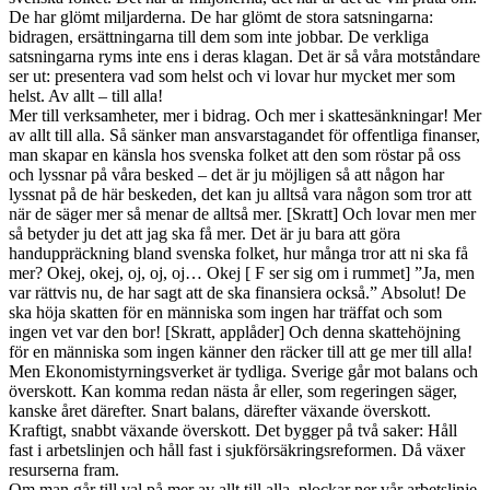
De har glömt miljarderna. De har glömt de stora satsningarna:
bidragen, ersättningarna till dem som inte jobbar. De verkliga
satsningarna ryms inte ens i deras klagan. Det är så våra motståndare
ser ut: presentera vad som helst och vi lovar hur mycket mer som
helst. Av allt – till alla!
Mer till verksamheter, mer i bidrag. Och mer i skattesänkningar! Mer
av allt till alla. Så sänker man ansvarstagandet för offentliga finanser,
man skapar en känsla hos svenska folket att den som röstar på oss
och lyssnar på våra besked – det är ju möjligen så att någon har
lyssnat på de här beskeden, det kan ju alltså vara någon som tror att
när de säger mer så menar de alltså mer. [Skratt] Och lovar men mer
så betyder ju det att jag ska få mer. Det är ju bara att göra
handuppräckning bland svenska folket, hur många tror att ni ska få
mer? Okej, okej, oj, oj, oj… Okej [ F ser sig om i rummet] ”Ja, men
var rättvis nu, de har sagt att de ska finansiera också.” Absolut! De
ska höja skatten för en människa som ingen har träffat och som
ingen vet var den bor! [Skratt, applåder] Och denna skattehöjning
för en människa som ingen känner den räcker till att ge mer till alla!
Men Ekonomistyrningsverket är tydliga. Sverige går mot balans och
överskott. Kan komma redan nästa år eller, som regeringen säger,
kanske året därefter. Snart balans, därefter växande överskott.
Kraftigt, snabbt växande överskott. Det bygger på två saker: Håll
fast i arbetslinjen och håll fast i sjukförsäkringsreformen. Då växer
resurserna fram.
Om man går till val på mer av allt till alla, plockar ner vår arbetslinje