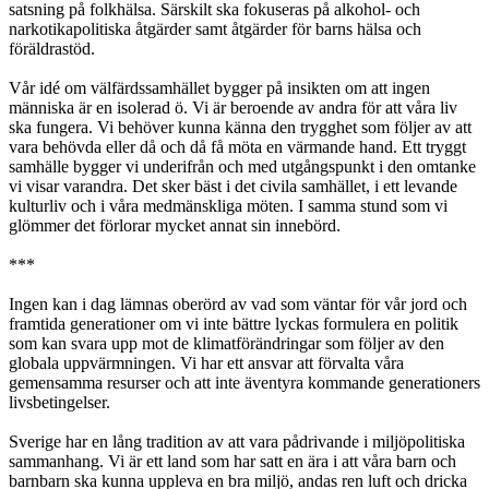
satsning på folkhälsa. Särskilt ska fokuseras på alkohol- och
narkotikapolitiska åtgärder samt åtgärder för barns hälsa och
föräldrastöd.
Vår idé om välfärdssamhället bygger på insikten om att ingen
människa är en isolerad ö. Vi är beroende av andra för att våra liv
ska fungera. Vi behöver kunna känna den trygghet som följer av att
vara behövda eller då och då få möta en värmande hand. Ett tryggt
samhälle bygger vi underifrån och med utgångspunkt i den omtanke
vi visar varandra. Det sker bäst i det civila samhället, i ett levande
kulturliv och i våra medmänskliga möten. I samma stund som vi
glömmer det förlorar mycket annat sin innebörd.
***
Ingen kan i dag lämnas oberörd av vad som väntar för vår jord och
framtida generationer om vi inte bättre lyckas formulera en politik
som kan svara upp mot de klimatförändringar som följer av den
globala uppvärmningen. Vi har ett ansvar att förvalta våra
gemensamma resurser och att inte äventyra kommande generationers
livsbetingelser.
Sverige har en lång tradition av att vara pådrivande i miljöpolitiska
sammanhang. Vi är ett land som har satt en ära i att våra barn och
barnbarn ska kunna uppleva en bra miljö, andas ren luft och dricka