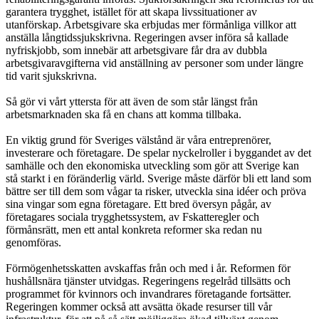
garantera trygghet, istället för att skapa livssituationer av
utanförskap. Arbetsgivare ska erbjudas mer förmånliga villkor att
anställa långtidssjukskrivna. Regeringen avser införa så kallade
nyfriskjobb, som innebär att arbetsgivare får dra av dubbla
arbetsgivaravgifterna vid anställning av personer som under längre
tid varit sjukskrivna.
Så gör vi vårt yttersta för att även de som står längst från
arbetsmarknaden ska få en chans att komma tillbaka.
En viktig grund för Sveriges välstånd är våra entreprenörer,
investerare och företagare. De spelar nyckelroller i byggandet av det
samhälle och den ekonomiska utveckling som gör att Sverige kan
stå starkt i en föränderlig värld. Sverige måste därför bli ett land som
bättre ser till dem som vågar ta risker, utveckla sina idéer och pröva
sina vingar som egna företagare. Ett bred översyn pågår, av
företagares sociala trygghetssystem, av Fskatteregler och
förmånsrätt, men ett antal konkreta reformer ska redan nu
genomföras.
Förmögenhetsskatten avskaffas från och med i år. Reformen för
hushållsnära tjänster utvidgas. Regeringens regelråd tillsätts och
programmet för kvinnors och invandrares företagande fortsätter.
Regeringen kommer också att avsätta ökade resurser till vår