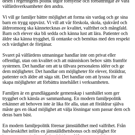
delen i regeringens politik utgör förnyelse och förbättringar av våra
välfärdsverksamheter den andra.
Vi vill ge familjer bättre möjlighet att forma sin vardag och ge sina
barn en trygg uppväxt. Vi vill att vår förskola, skola, sjukvård och
äldreomsorg ska kännetecknas av kvalitet, valfrihet och mångfald.
Barn och elever ska bli sedda och känna lust att lära. Patienter och
äldre ska känna trygghet, få omtanke och bemötas med den respekt
och värdighet de förtjänar.
Svaret på välfärdens utmaningar handlar inte om privat eller
offentligt, utan om kvalitet och att människors behov sätts framför
systemen. Det handlar om att ta tillvara personalens idéer och ge
dem möjligheter. Det handlar om möjligheter för elever, föräldrar,
patienter och äldre att säga sitt. Det handlar om att lyssna för att
skapa möjligheter att förbättra innehållet i verksamheten.
Familjen är en grundläggande gemenskap i samhället som ger
trygghet och känsla av sammanhang. En modern familjepolitik
erkänner att behoven inte är lika för alla, utan att föräldrar själva
måste ges en ökad möjlighet att välja lösningar som passar dem och
deras barn bäst.
En modern familjepolitik förenar jämställdhet med valfrihet. Från
halvårsskiftet införs en jämställdhetsbonus och möjlighet för