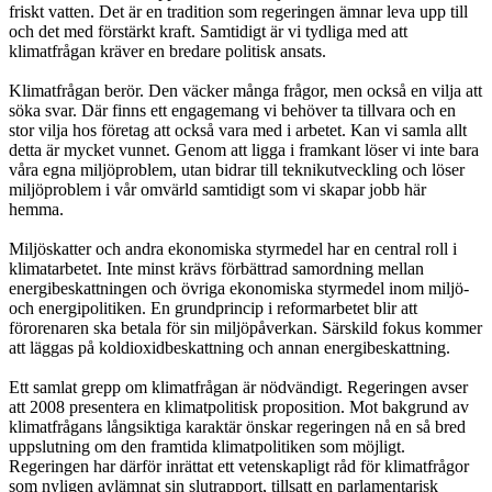
friskt vatten. Det är en tradition som regeringen ämnar leva upp till
och det med förstärkt kraft. Samtidigt är vi tydliga med att
klimatfrågan kräver en bredare politisk ansats.
Klimatfrågan berör. Den väcker många frågor, men också en vilja att
söka svar. Där finns ett engagemang vi behöver ta tillvara och en
stor vilja hos företag att också vara med i arbetet. Kan vi samla allt
detta är mycket vunnet. Genom att ligga i framkant löser vi inte bara
våra egna miljöproblem, utan bidrar till teknikutveckling och löser
miljöproblem i vår omvärld samtidigt som vi skapar jobb här
hemma.
Miljöskatter och andra ekonomiska styrmedel har en central roll i
klimatarbetet. Inte minst krävs förbättrad samordning mellan
energibeskattningen och övriga ekonomiska styrmedel inom miljö-
och energipolitiken. En grundprincip i reformarbetet blir att
förorenaren ska betala för sin miljöpåverkan. Särskild fokus kommer
att läggas på koldioxidbeskattning och annan energibeskattning.
Ett samlat grepp om klimatfrågan är nödvändigt. Regeringen avser
att 2008 presentera en klimatpolitisk proposition. Mot bakgrund av
klimatfrågans långsiktiga karaktär önskar regeringen nå en så bred
uppslutning om den framtida klimatpolitiken som möjligt.
Regeringen har därför inrättat ett vetenskapligt råd för klimatfrågor
som nyligen avlämnat sin slutrapport, tillsatt en parlamentarisk