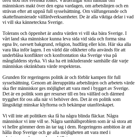
brett stöd hos svenska folket. Värderingar som handlar om
människors makt över den egna vardagen, om arbetslinjen och en
strävan efter att uppnå full sysselsättning. Om välfungerande och
skattefinansierade välfärdverksamheter. De är alla viktiga delar i vad
vi vill ska känneteckna Sverige.
Tolerans och öppenhet är andra värden vi vill ska bära Sverige. I
vårt land ska människor kunna leva sida vid sida och forma sina
egna liv, oavsett bakgrund, religion, hudfärg eller kön. Här ska alla
vara lika inför lagen. I en värld där olikheter ofta används för att
underblåsa konflikter och konfrontation ska Sverige visa på
mångfaldens styrka. Vi ska ha ett inkluderande samhälle där varje
människas okränkbara värde respekteras.
Grunden för regeringens politik är och förblir kampen för full
sysselsättning. Genom att återupprätta arbetslinjen och arbetets värde
ska fler människor ges möjlighet att vara med i bygget av Sverige.
Det är en politik som ger resurser till en bra välfärd och därmed
trygghet för oss alla när vi behöver den. Det är en politik som
långsiktigt minskar klyftorna och bekämpar utanförskapet.
Vi vill inte att politiken ska få ha några blinda fläckar. Några
människor vi inte vill se. Några samhällsproblem som är så stora att
vi hellre gömmer dem än tar tag i dem. Regeringens ambition är att
hålla ihop Sverige och ge alla möjligheten att vara med i