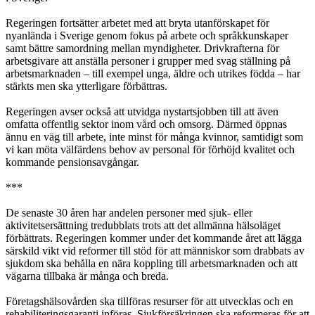
Regeringen fortsätter arbetet med att bryta utanförskapet för
nyanlända i Sverige genom fokus på arbete och språkkunskaper
samt bättre samordning mellan myndigheter. Drivkrafterna för
arbetsgivare att anställa personer i grupper med svag ställning på
arbetsmarknaden – till exempel unga, äldre och utrikes födda – har
stärkts men ska ytterligare förbättras.
Regeringen avser också att utvidga nystartsjobben till att även
omfatta offentlig sektor inom vård och omsorg. Därmed öppnas
ännu en väg till arbete, inte minst för många kvinnor, samtidigt som
vi kan möta välfärdens behov av personal för förhöjd kvalitet och
kommande pensionsavgångar.
***
De senaste 30 åren har andelen personer med sjuk- eller
aktivitetsersättning tredubblats trots att det allmänna hälsoläget
förbättrats. Regeringen kommer under det kommande året att lägga
särskild vikt vid reformer till stöd för att människor som drabbats av
sjukdom ska behålla en nära koppling till arbetsmarknaden och att
vägarna tillbaka är många och breda.
Företagshälsovården ska tillföras resurser för att utvecklas och en
rehabiliteringsgaranti införas. Sjukförsäkringen ska reformeras för att