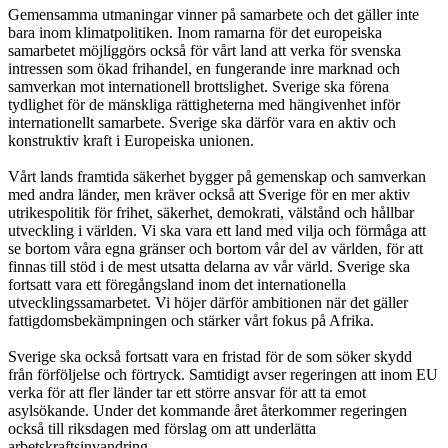
Gemensamma utmaningar vinner på samarbete och det gäller inte
bara inom klimatpolitiken. Inom ramarna för det europeiska
samarbetet möjliggörs också för vårt land att verka för svenska
intressen som ökad frihandel, en fungerande inre marknad och
samverkan mot internationell brottslighet. Sverige ska förena
tydlighet för de mänskliga rättigheterna med hängivenhet inför
internationellt samarbete. Sverige ska därför vara en aktiv och
konstruktiv kraft i Europeiska unionen.
Vårt lands framtida säkerhet bygger på gemenskap och samverkan
med andra länder, men kräver också att Sverige för en mer aktiv
utrikespolitik för frihet, säkerhet, demokrati, välstånd och hållbar
utveckling i världen. Vi ska vara ett land med vilja och förmåga att
se bortom våra egna gränser och bortom vår del av världen, för att
finnas till stöd i de mest utsatta delarna av vår värld. Sverige ska
fortsatt vara ett föregångsland inom det internationella
utvecklingssamarbetet. Vi höjer därför ambitionen när det gäller
fattigdomsbekämpningen och stärker vårt fokus på Afrika.
Sverige ska också fortsatt vara en fristad för de som söker skydd
från förföljelse och förtryck. Samtidigt avser regeringen att inom EU
verka för att fler länder tar ett större ansvar för att ta emot
asylsökande. Under det kommande året återkommer regeringen
också till riksdagen med förslag om att underlätta
arbetskraftsinvandring.