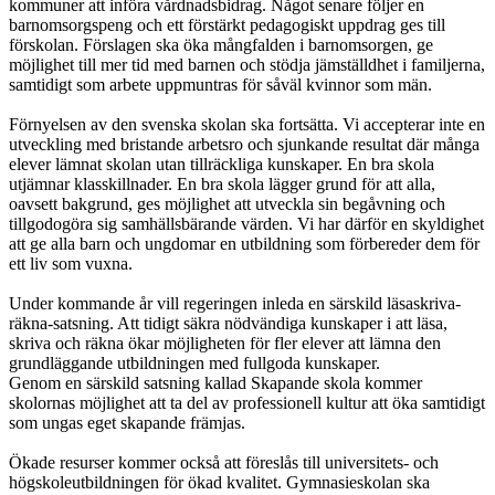
kommuner att införa vårdnadsbidrag. Något senare följer en
barnomsorgspeng och ett förstärkt pedagogiskt uppdrag ges till
förskolan. Förslagen ska öka mångfalden i barnomsorgen, ge
möjlighet till mer tid med barnen och stödja jämställdhet i familjerna,
samtidigt som arbete uppmuntras för såväl kvinnor som män.
Förnyelsen av den svenska skolan ska fortsätta. Vi accepterar inte en
utveckling med bristande arbetsro och sjunkande resultat där många
elever lämnat skolan utan tillräckliga kunskaper. En bra skola
utjämnar klasskillnader. En bra skola lägger grund för att alla,
oavsett bakgrund, ges möjlighet att utveckla sin begåvning och
tillgodogöra sig samhällsbärande värden. Vi har därför en skyldighet
att ge alla barn och ungdomar en utbildning som förbereder dem för
ett liv som vuxna.
Under kommande år vill regeringen inleda en särskild läsaskriva-
räkna-satsning. Att tidigt säkra nödvändiga kunskaper i att läsa,
skriva och räkna ökar möjligheten för fler elever att lämna den
grundläggande utbildningen med fullgoda kunskaper.
Genom en särskild satsning kallad Skapande skola kommer
skolornas möjlighet att ta del av professionell kultur att öka samtidigt
som ungas eget skapande främjas.
Ökade resurser kommer också att föreslås till universitets- och
högskoleutbildningen för ökad kvalitet. Gymnasieskolan ska