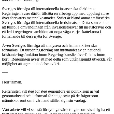
Sveriges förmåga till internationella insatser ska förbättras.
Regeringen avser därför tillsätta en arbetsgrupp med uppdrag att se
över försvarets materialkostnader. Syftet är bland annat att förstärka
Sveriges förmåga till internationella fredsinsatser. Detta som en del i
att fullfölja omvandlingen från invasionsförsvar till insatsförsvar och
ett led i regeringens ambition att noga väga varje skattekrona i
förhållande till dess nytta för Sverige.
Även Sveriges förmåga att analysera och hantera kriser ska
förstärkas. Ett utredningsförslag om inrättandet av en nationell
krishanteringsfunktion inom Regeringskansliet överlämnas inom
kort. Regeringen avser att med detta som utgångspunkt utveckla vår
möjlighet att agera i händelse av kris.
***
Herr talman,
Regeringen vill steg för steg genomföra en politik som är väl
genomarbetad och utformad för att ge svar på de frågor som
människor runt om i vårt land ställer sig i sin vardag.
Vårt arbete vill vi ska stå för tydliga värderingar som visat sig ha ett