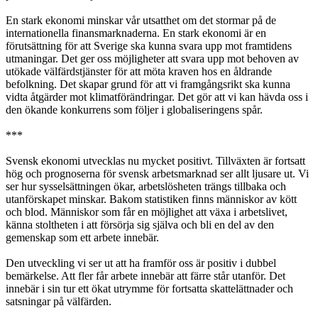
En stark ekonomi minskar vår utsatthet om det stormar på de
internationella finansmarknaderna. En stark ekonomi är en
förutsättning för att Sverige ska kunna svara upp mot framtidens
utmaningar. Det ger oss möjligheter att svara upp mot behoven av
utökade välfärdstjänster för att möta kraven hos en åldrande
befolkning. Det skapar grund för att vi framgångsrikt ska kunna
vidta åtgärder mot klimatförändringar. Det gör att vi kan hävda oss i
den ökande konkurrens som följer i globaliseringens spår.
***
Svensk ekonomi utvecklas nu mycket positivt. Tillväxten är fortsatt
hög och prognoserna för svensk arbetsmarknad ser allt ljusare ut. Vi
ser hur sysselsättningen ökar, arbetslösheten trängs tillbaka och
utanförskapet minskar. Bakom statistiken finns människor av kött
och blod. Människor som får en möjlighet att växa i arbetslivet,
känna stoltheten i att försörja sig själva och bli en del av den
gemenskap som ett arbete innebär.
Den utveckling vi ser ut att ha framför oss är positiv i dubbel
bemärkelse. Att fler får arbete innebär att färre står utanför. Det
innebär i sin tur ett ökat utrymme för fortsatta skattelättnader och
satsningar på välfärden.