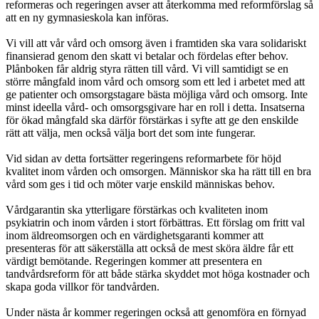
reformeras och regeringen avser att återkomma med reformförslag så
att en ny gymnasieskola kan införas.
Vi vill att vår vård och omsorg även i framtiden ska vara solidariskt
finansierad genom den skatt vi betalar och fördelas efter behov.
Plånboken får aldrig styra rätten till vård. Vi vill samtidigt se en
större mångfald inom vård och omsorg som ett led i arbetet med att
ge patienter och omsorgstagare bästa möjliga vård och omsorg. Inte
minst ideella vård- och omsorgsgivare har en roll i detta. Insatserna
för ökad mångfald ska därför förstärkas i syfte att ge den enskilde
rätt att välja, men också välja bort det som inte fungerar.
Vid sidan av detta fortsätter regeringens reformarbete för höjd
kvalitet inom vården och omsorgen. Människor ska ha rätt till en bra
vård som ges i tid och möter varje enskild människas behov.
Vårdgarantin ska ytterligare förstärkas och kvaliteten inom
psykiatrin och inom vården i stort förbättras. Ett förslag om fritt val
inom äldreomsorgen och en värdighetsgaranti kommer att
presenteras för att säkerställa att också de mest sköra äldre får ett
värdigt bemötande. Regeringen kommer att presentera en
tandvårdsreform för att både stärka skyddet mot höga kostnader och
skapa goda villkor för tandvården.
Under nästa år kommer regeringen också att genomföra en förnyad