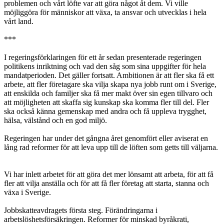
problemen och vårt löfte var att göra något åt dem. Vi ville
möjliggöra för människor att växa, ta ansvar och utvecklas i hela
vårt land.
***
I regeringsförklaringen för ett år sedan presenterade regeringen
politikens inriktning och vad den såg som sina uppgifter för hela
mandatperioden. Det gäller fortsatt. Ambitionen är att fler ska få ett
arbete, att fler företagare ska vilja skapa nya jobb runt om i Sverige,
att enskilda och familjer ska få mer makt över sin egen tillvaro och
att möjligheten att skaffa sig kunskap ska komma fler till del. Fler
ska också känna gemenskap med andra och få uppleva trygghet,
hälsa, välstånd och en god miljö.
Regeringen har under det gångna året genomfört eller aviserat en
lång rad reformer för att leva upp till de löften som getts till väljarna.
Vi har inlett arbetet för att göra det mer lönsamt att arbeta, för att få
fler att vilja anställa och för att få fler företag att starta, stanna och
växa i Sverige.
Jobbskatteavdragets första steg. Förändringarna i
arbetslöshetsförsäkringen. Reformer för minskad byråkrati,