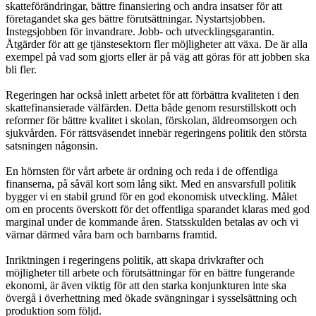
skatteförändringar, bättre finansiering och andra insatser för att
företagandet ska ges bättre förutsättningar. Nystartsjobben.
Instegsjobben för invandrare. Jobb- och utvecklingsgarantin.
Åtgärder för att ge tjänstesektorn fler möjligheter att växa. De är alla
exempel på vad som gjorts eller är på väg att göras för att jobben ska
bli fler.
Regeringen har också inlett arbetet för att förbättra kvaliteten i den
skattefinansierade välfärden. Detta både genom resurstillskott och
reformer för bättre kvalitet i skolan, förskolan, äldreomsorgen och
sjukvården. För rättsväsendet innebär regeringens politik den största
satsningen någonsin.
En hörnsten för vårt arbete är ordning och reda i de offentliga
finanserna, på såväl kort som lång sikt. Med en ansvarsfull politik
bygger vi en stabil grund för en god ekonomisk utveckling. Målet
om en procents överskott för det offentliga sparandet klaras med god
marginal under de kommande åren. Statsskulden betalas av och vi
värnar därmed våra barn och barnbarns framtid.
Inriktningen i regeringens politik, att skapa drivkrafter och
möjligheter till arbete och förutsättningar för en bättre fungerande
ekonomi, är även viktig för att den starka konjunkturen inte ska
övergå i överhettning med ökade svängningar i sysselsättning och
produktion som följd.