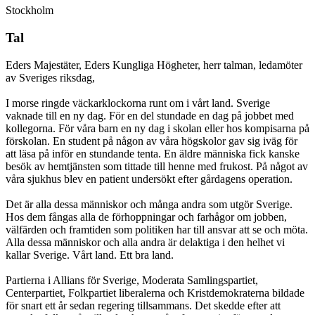
Stockholm
Tal
Eders Majestäter, Eders Kungliga Högheter, herr talman, ledamöter
av Sveriges riksdag,
I morse ringde väckarklockorna runt om i vårt land. Sverige
vaknade till en ny dag. För en del stundade en dag på jobbet med
kollegorna. För våra barn en ny dag i skolan eller hos kompisarna på
förskolan. En student på någon av våra högskolor gav sig iväg för
att läsa på inför en stundande tenta. En äldre människa fick kanske
besök av hemtjänsten som tittade till henne med frukost. På något av
våra sjukhus blev en patient undersökt efter gårdagens operation.
Det är alla dessa människor och många andra som utgör Sverige.
Hos dem fångas alla de förhoppningar och farhågor om jobben,
välfärden och framtiden som politiken har till ansvar att se och möta.
Alla dessa människor och alla andra är delaktiga i den helhet vi
kallar Sverige. Vårt land. Ett bra land.
Partierna i Allians för Sverige, Moderata Samlingspartiet,
Centerpartiet, Folkpartiet liberalerna och Kristdemokraterna bildade
för snart ett år sedan regering tillsammans. Det skedde efter att