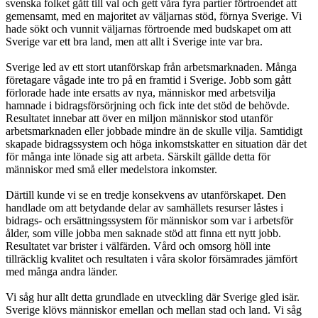
svenska folket gått till val och gett våra fyra partier förtroendet att
gemensamt, med en majoritet av väljarnas stöd, förnya Sverige. Vi
hade sökt och vunnit väljarnas förtroende med budskapet om att
Sverige var ett bra land, men att allt i Sverige inte var bra.
Sverige led av ett stort utanförskap från arbetsmarknaden. Många
företagare vågade inte tro på en framtid i Sverige. Jobb som gått
förlorade hade inte ersatts av nya, människor med arbetsvilja
hamnade i bidragsförsörjning och fick inte det stöd de behövde.
Resultatet innebar att över en miljon människor stod utanför
arbetsmarknaden eller jobbade mindre än de skulle vilja. Samtidigt
skapade bidragssystem och höga inkomstskatter en situation där det
för många inte lönade sig att arbeta. Särskilt gällde detta för
människor med små eller medelstora inkomster.
Därtill kunde vi se en tredje konsekvens av utanförskapet. Den
handlade om att betydande delar av samhällets resurser låstes i
bidrags- och ersättningssystem för människor som var i arbetsför
ålder, som ville jobba men saknade stöd att finna ett nytt jobb.
Resultatet var brister i välfärden. Vård och omsorg höll inte
tillräcklig kvalitet och resultaten i våra skolor försämrades jämfört
med många andra länder.
Vi såg hur allt detta grundlade en utveckling där Sverige gled isär.
Sverige klövs människor emellan och mellan stad och land. Vi såg