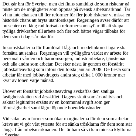
Det går bra för Sverige, men det finns samtidigt de som riskerar gå
miste om de möjligheter som öppnas på svensk arbetsmarknad. Tar
vi nu inte chansen till fler reformer för fler jobb riskerar vi missa en
historisk chans att bryta utanförskapet. Regeringen avser därför att
presentera en lång rad fortsatta reformer som syftar till att skapa
tydliga drivkrafter till arbete och fler och bättre vägar tillbaka för
dem som i dag står utanför.
Inkomstskatterna för framförallt låg- och medelinkomsttagare ska
fortsätta att sänkas. Regeringen vill tydliggöra värdet av arbete för
personal i vården och barnomsorgen, industriarbetare, tjänstemän
och alla andra som arbetar. Det sker nästa år genom ett förstärkt
jobbskatteavdrag som införs den första januari 2008. De flesta som
arbetar får med jobbavdragets andra steg cirka 1 000 kronor mer
kvar av lönen varje månad.
Utöver ett förstärkt jobbskatteavdrag avskaffas den statliga
fastighetsskatten vid årsskiftet. Dagens skatt som är orättvis och
saknar legitimitet ersätts av en kommunal avgift som ger
förutsägbarhet samt lägre löpande boendekostnader.
Vid sidan av reformer som ökar marginalerna för dem som arbetar
krävs att vi gör vårt yttersta för att sänka trösklarna för dem som står
längst från arbetsmarknaden. Det är bara så vi kan minska klyftorna
i Sverige.