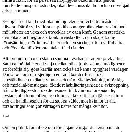
infrastruktur, för att på så sätt möjliggöra ökad tillväxt genom
minskade transportkostnader, ökad leveranssäkerhet och en utvidgad
arbetsmarknad.
Sverige är ett land med rika möjligheter som vi bättre måste ta
tillvara. Därför vill vi föra en politik som ger alla delar av vårt land
möjligheter att växa och utvecklas av egen kraft. Genom att stärka
den lokala och regionala konkurrenskraften, och skapa bättre
förutsättningar för innovationer och investeringar, kan vi förbättra
och förstärka tillväxtpotentialen i hela landet.
Att kvinnor och män ska ha samma livschanser är en självklarhet.
Samma möjligheter att välja mellan olika jobb, samma möjligheter
att försörja sig, göra karriär men också att känna trygghet i vardagen.
Därför genomför regeringen en rad åtgärder för att öka
jämställdheten mellan kvinnor och män. Skattesänkningar för låg-
och medelinkomsttagare, ökade rehabiliteringsinsatser, avknoppning
från offentlig sektor, ökade resurser till kvinnors företagande,
nystartsjobb inom offentlig sektor, sänkt skatt inom tjänstesektorn
och en handlingsplan för att stoppa våldet mot kvinnor är alla
förändringar som gör vardagen bättre för många kvinnor.
***
Om en politik för arbete och företagande utgör den ena bärande