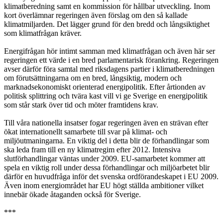
klimatberedning samt en kommission för hållbar utveckling. Inom
kort överlämnar regeringen även förslag om den så kallade
klimatmiljarden. Det lägger grund för den bredd och långsiktighet
som klimatfrågan kräver.
Energifrågan hör intimt samman med klimatfrågan och även här ser
regeringen ett värde i en bred parlamentarisk förankring. Regeringen
avser därför föra samtal med riksdagens partier i klimatberedningen
om förutsättningarna om en bred, långsiktig, modern och
marknadsekonomiskt orienterad energipolitik. Efter årtionden av
politisk splittring och tvära kast vill vi ge Sverige en energipolitik
som står stark över tid och möter framtidens krav.
Till våra nationella insatser fogar regeringen även en strävan efter
ökat internationellt samarbete till svar på klimat- och
miljöutmaningarna. En viktig del i detta blir de förhandlingar som
ska leda fram till en ny klimatregim efter 2012. Intensiva
slutförhandlingar väntas under 2009. EU-samarbetet kommer att
spela en viktig roll under dessa förhandlingar och miljöarbetet blir
därför en huvudfråga inför det svenska ordförandeskapet i EU 2009.
Även inom energiområdet har EU högt ställda ambitioner vilket
innebär ökade åtaganden också för Sverige.
***