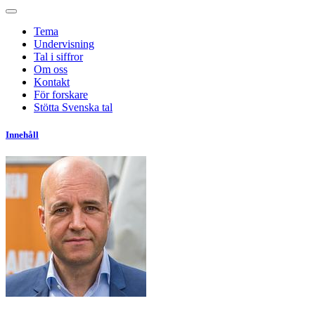
Tema
Undervisning
Tal i siffror
Om oss
Kontakt
För forskare
Stötta Svenska tal
Innehåll