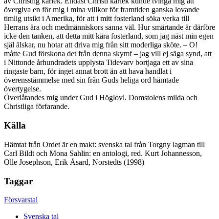
av Chrisdig kärlek. Endast Christi kärlek kunde tvinga mig att
övergiva en för mig i mina villkor för framtiden ganska lovande
timlig utsikt i Amerika, för att i mitt fosterland söka verka till
Herrans ära och medmänniskors sanna väl. Hur smärtande är därföre
icke den tanken, att detta mitt kära fosterland, som jag näst min egen
själ älskar, nu hotar att driva mig från sitt moderliga sköte. – O!
måtte Gud förskona det från denna skymf – jag vill ej säga synd, att
i Nittonde århundradets upplysta Tidevarv bortjaga ett av sina
ringaste barn, för inget annat brott än att hava handlat i
överensstämmelse med sin från Guds heliga ord hämtade
övertygelse.
Överlåtandes mig under Gud i
Höglovl. Domstolens milda och
Christliga förfarande.
Källa
Hämtat från Ordet är en makt: svenska tal från Torgny lagman till
Carl Bildt och Mona Sahlin: en antologi, red. Kurt Johannesson,
Olle Josephson, Erik Åsard, Norstedts (1998)
Taggar
Försvarstal
Svenska tal