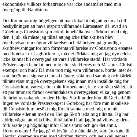
ekonomiska villkors förbättrande var icke ändamålet med min
övergång till Baptisterna.
Det förundrar mig högeligen att man inkallat mig att genmäla till
beskyllningen att hava utspritt villfarande Lärosatser, då, evad än
Göteborgs Consistorie-protokoll innehålla över förhöret med mig
den 4 juli, så måste jag tillstå att jag icke från skriften blev
överbevisad om någon villfarelse; och då bristen på grundliga
skriftbevisningar för min förmenta villfarelse av Consistorio ersattes
med hotelser ur Lagböckerna, må det förlåtas mig att jag dymedelst
icke kunnat bli övertygad att vara i villfarelse stadd. Har vördade
Prästerskapet handlat med mig efter sin Herres och Mästares Christi
exempel och bud? Då man trott mig vara villfarande, borde intet de,
som berömma sig vara Christi tjänare, sökt med sanning och kärlek
tillrättavisat mig på övertygelsens väg innan man inställde mig för
Consistorium, varest, efter mitt förmenande, icke var rätta stället, att i
ett par timmars förhör överändakasta övertygelser, vilka jag genom
flerårigt ransakande av den Heliga Skrift under bön till Gud erhållit.
Ingen av vördade Prästerskapet i Göteborg har före min inkallelse
till Consistorium besökt mig för att samtala med mig om min
villfarelse eller att med den Heliga Skrift leda mig tillrätta. Jag har
aldrig vägrat att vilja bliva tillrättaförd ifall jag är på villoväg; detta
förklarade jag högtidligt inför Consistorio och gör det ännu, i
Herrans namn! Är jag på villoväg, så måtte då de, som äro satte till
Herdar, överbevisa mig med Skriften därom, och jag skall genast