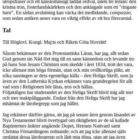
utropsfraser och ett känslomässigt laddat ordval, talets tre teman: den
kristna tron, fosterlandskärleken och den anklagade som ett "ringaste
barn". En sådan avslutning kan väcka det medlidande,
compassio,
som sedan antiken anses vara en viktig effekt av ett bra försvarstal.
Tal
Till Höglovl. Kongl. Maj:ts och Rikets Göta Hovrätt!
Såsom bekännare av den Protestantiska Läran, har jag, allt sedan
Gud genom sin Nåd fört mig till en sann kännedom och levande tro
på hans Son Jesum Christum som skedde i året 1834, trott det vara,
icke allenast min höga förmån, utan ock min ovillkorliga plikt, att
söka sanningen ur dess egenteliga källa – den Heliga Skrift, som ju
även av den Lutherska Kyrkan erkännes vara grundregelen för allt
vad som i Religionen bör läras, tros och hållas.
Följaktligen har studerandet av den Heliga Skrift blivit mig allt mer
och mer maktpåliggande. Endast från den Heliga Skrift har jag
inhämtat de lärobegrepp som jag håller.
Jag erkänner därföre gärna, att jag på senare åren genom läsandet av
Nya Testamentet blivit övertygad om riktigheten av de så kallade
Baptisternes åsikter angående Dopet, Herrans Nattvard samt
Christna Församlingens ordnande; och att jag icke allenast själv
omfattat dessa lärobegrepp och låtit mig döpa, utan att jag även