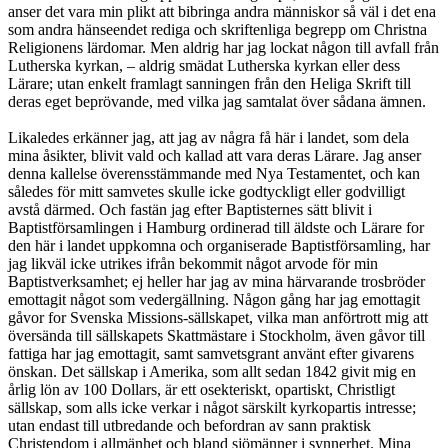
anser det vara min plikt att bibringa andra människor så väl i det ena
som andra hänseendet rediga och skriftenliga begrepp om Christna
Religionens lärdomar. Men aldrig har jag lockat någon till avfall från
Lutherska kyrkan, – aldrig smädat Lutherska kyrkan eller dess
Lärare; utan enkelt framlagt sanningen från den Heliga Skrift till
deras eget beprövande, med vilka jag samtalat över sådana ämnen.
Likaledes erkänner jag, att jag av några få här i landet, som dela
mina åsikter, blivit vald och kallad att vara deras Lärare. Jag anser
denna kallelse överensstämmande med Nya Testamentet, och kan
således för mitt samvetes skulle icke godtyckligt eller godvilligt
avstå därmed. Och fastän jag efter Baptisternes sätt blivit i
Baptistförsamlingen i Hamburg ordinerad till äldste och Lärare for
den här i landet uppkomna och organiserade Baptistförsamling, har
jag likväl icke utrikes ifrån bekommit något arvode för min
Baptistverksamhet; ej heller har jag av mina härvarande trosbröder
emottagit något som vedergällning. Någon gång har jag emottagit
gåvor for Svenska Missions-sällskapet, vilka man anförtrott mig att
översända till sällskapets Skattmästare i Stockholm, även gåvor till
fattiga har jag emottagit, samt samvetsgrant använt efter givarens
önskan. Det sällskap i Amerika, som allt sedan 1842 givit mig en
årlig lön av 100 Dollars, är ett osekteriskt, opartiskt, Christligt
sällskap, som alls icke verkar i något särskilt kyrkopartis intresse;
utan endast till utbredande och befordran av sann praktisk
Christendom i allmänhet och bland sjömänner i synnerhet. Mina