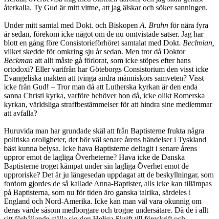
återkalla. Ty Gud är mitt vittne, att jag älskar och söker sanningen.
Under mitt samtal med Dokt. och Biskopen
A. Bruhn
för nära fyra
år sedan, förekom icke något om de nu omtvistade satser. Jag har
blott en gång före Consistorieförhöret samtalat med Dokt.
Beclmian,
vilket skedde för omkring sju år sedan. Men tror då Doktor
Beckman
att allt måste gå förlorat, som icke stöpes efter hans
ortodoxi? Eller varifrån har Göteborgs Consistorium den visst icke
Evangeliska makten att tvinga andra människors samveten? Visst
icke från Gud! – Tror man då att Lutherska kyrkan är den enda
sanna Christi kyrka, varföre behöver hon då, icke olikt Romerska
kyrkan, världsliga straffbestämmelser för att hindra sine medlemmar
att avfalla?
Huruvida man har grundade skäl att från Baptisterne frukta några
politiska oroligheter, det bör väl senare årens händelser i Tyskland
bäst kunna belysa. Icke hava Baptisterne deltagit i senare årens
uppror emot de lagliga Överheterne? Hava icke de Danska
Baptisterne troget kämpat under sin lagliga Överhet emot de
upproriske? Det är ju längesedan uppdagat att de beskyllningar, som
fordom gjordes de så kallade Anna-Baptister, alls icke kan tillämpas
på Baptisterna, som nu
för tiden äro ganska talrika, särdeles i
England och Nord-Amerika. Icke kan man väl vara okunnig om
deras värde såsom medborgare och trogne undersåtare. Då de i allt
sitt förhållande ställa sig den Heliga Skrift till föreskrift och