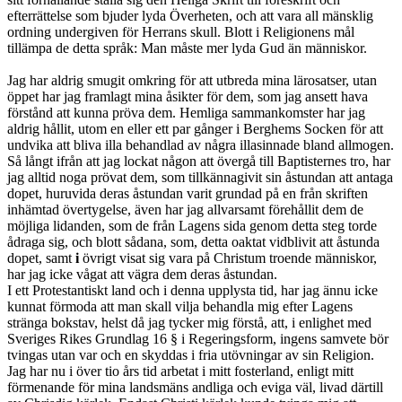
efterrättelse som bjuder lyda Överheten, och att vara all mänsklig
ordning undergiven för Herrans skull. Blott i Religionens mål
tillämpa de detta språk: Man måste mer lyda Gud än människor.
Jag har aldrig smugit omkring för att utbreda mina lärosatser, utan
öppet har jag framlagt mina åsikter för dem, som jag ansett hava
förstånd att kunna pröva dem. Hemliga sammankomster har jag
aldrig hållit, utom en eller ett par gånger i Berghems Socken för att
undvika att bliva illa behandlad av några illasinnade bland allmogen.
Så långt ifrån att jag lockat någon att övergå till Baptisternes tro, har
jag alltid noga prövat dem, som tillkännagivit sin åstundan att antaga
dopet, huruvida deras åstundan varit grundad på en från skriften
inhämtad övertygelse, även har jag allvarsamt förehållit dem de
möjliga lidanden, som de från Lagens sida genom detta steg torde
ådraga sig, och blott sådana, som, detta oaktat vidblivit att åstunda
dopet, samt
i
övrigt visat sig vara på Christum troende människor,
har jag icke vågat att vägra dem deras åstundan.
I ett Protestantiskt land och i denna upplysta tid, har jag ännu icke
kunnat förmoda att man skall vilja behandla mig efter Lagens
stränga bokstav, helst då jag tycker mig förstå, att, i enlighet med
Sveriges Rikes Grundlag 16 § i Regeringsform, ingens samvete bör
tvingas utan var och en skyddas i fria utövningar av sin Religion.
Jag har nu i över tio års tid arbetat i mitt fosterland, enligt mitt
förmenande för mina landsmäns andliga och eviga väl, livad därtill