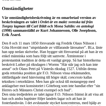
Omständigheter
Vår omständighetsbeskrivning är en omarbetad version av
beskrivningen av talet i
Ordet är en makt: svenska tal från
Torgny lagman till Carl Bildt och Mona Sahlin: en antologi
(1998) sammanställd av Kurt Johannesson, Olle Josephson,
Erik Åsard.
Den 8 och 11 mars 1850 försvarade sig Fredrik Olaus Nilsson i
Göta Hovrätt mot "utspridande av villfarande lärosatser". Bl.a. läste
han upp nedan skrivelse. Han bygger sitt försvarstal på att han är en
enkel människa som bara följt sitt samvete. Åtminstone i
protestantisk tradition är detta ett vanligt grepp. Så har historikerna
beskrivit Luther på riksdagen i Worms "Här står jag och kan inte
annat" och Olaus Petri på Västerås riksdag 1527. Utifrån denna
goda retoriska position gör F.O. Nilsson vissa erkännanden,
rättfärdigade med hänvisning till högre skäl;
concessio
kallas
tekniken i retorikläror. Men han går också till motangrepp med
anklagelser mot konsistoriet i Göteborg som inte handlat efter "sin
Herres och Mästares Christi exempel och bud".
Den sista tredjedelen av talet ägnar F.O. Nilsson främst åt att visa att
han och andra baptister följer landets lagar och att han är
fosterlandsvän. I det avslutande stycket koncentreras, med hjälp av