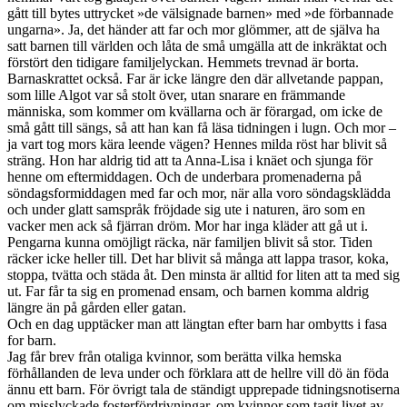
gått till bytes uttrycket »de välsignade barnen» med »de förbannade
ungarna». Ja, det händer att far och mor glömmer, att de själva ha
satt barnen till världen och låta de små umgälla att de inkräktat och
förstört den tidigare familjelyckan. Hemmets trevnad är borta.
Barnaskrattet också. Far är icke längre den där allvetande pappan,
som lille Algot var så stolt över, utan snarare en främmande
människa, som kommer om kvällarna och är förargad, om icke de
små gått till sängs, så att han kan få läsa tidningen i lugn. Och mor –
ja vart tog mors kära leende vägen? Hennes milda röst har blivit så
sträng. Hon har aldrig tid att ta Anna-Lisa i knäet och sjunga för
henne om eftermiddagen. Och de underbara promenaderna på
söndagsformiddagen med far och mor, när alla voro söndagsklädda
och under glatt samspråk fröjdade sig ute i naturen, äro som en
vacker men ack så fjärran dröm. Mor har inga kläder att gå ut i.
Pengarna kunna omöjligt räcka, när familjen blivit så stor. Tiden
räcker icke heller till. Det har blivit så många att lappa trasor, koka,
stoppa, tvätta och städa åt. Den minsta är alltid for liten att ta med sig
ut. Far får ta sig en promenad ensam, och barnen komma aldrig
längre än på gården eller gatan.
Och en dag upptäcker man att längtan efter barn har ombytts i fasa
for barn.
Jag får brev från otaliga kvinnor, som berätta vilka hemska
förhållanden de leva under och förklara att de hellre vill dö än föda
ännu ett barn. För övrigt tala de ständigt upprepade tidningsnotiserna
om misslyckade fosterfördrivningar, om kvinnor som tagit livet av