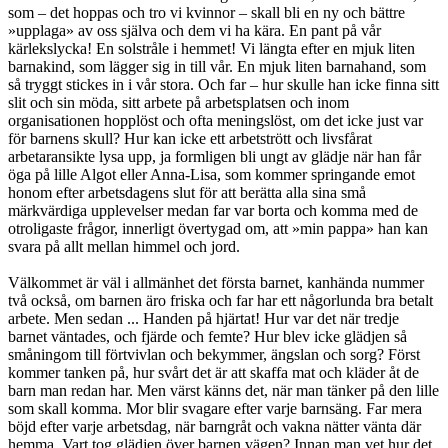
som – det hoppas och tro vi kvinnor – skall bli en ny och bättre
»upplaga» av oss själva och dem vi ha kära. En pant på vår
kärlekslycka! En solstråle i hemmet! Vi längta efter en mjuk liten
barnakind, som lägger sig in till vår. En mjuk liten barnahand, som
så tryggt stickes in i vår stora. Och far – hur skulle han icke finna sitt
slit och sin möda, sitt arbete på arbetsplatsen och inom
organisationen hopplöst och ofta meningslöst, om det icke just var
för barnens skull? Hur kan icke ett arbetstrött och livsfårat
arbetaransikte lysa upp, ja formligen bli ungt av glädje när han får
öga på lille Algot eller Anna-Lisa, som kommer springande emot
honom efter arbetsdagens slut för att berätta alla sina små
märkvärdiga upplevelser medan far var borta och komma med de
otroligaste frågor, innerligt övertygad om, att »min pappa» han kan
svara på allt mellan himmel och jord.
Välkommet är väl i allmänhet det första barnet, kanhända nummer
två också, om barnen äro friska och far har ett någorlunda bra betalt
arbete. Men sedan ... Handen på hjärtat! Hur var det när tredje
barnet väntades, och fjärde och femte? Hur blev icke glädjen så
småningom till förtvivlan och bekymmer, ängslan och sorg? Först
kommer tanken på, hur svårt det är att skaffa mat och kläder åt de
barn man redan har. Men värst känns det, när man tänker på den lille
som skall komma. Mor blir svagare efter varje barnsäng. Far mera
böjd efter varje arbetsdag, när barngråt och vakna nätter vänta där
hemma. Vart tog glädjen över barnen vägen? Innan man vet hur det