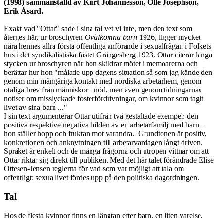
(1998) sammanställd av Kurt Johannesson, Olle Josephson,
Erik Åsard.
Exakt vad "Ottar" sade i sina tal vet vi inte, men den text som
återges här, ur broschyren
Ovälkomna barn
1926, ligger mycket
nära hennes allra första offentliga anförande i sexualfrågan i Folkets
hus i det syndikalistiska fästet Grängesberg 1923. Ottar citerar långa
stycken ur broschyren när hon skildrar mötet i memoarerna och
berättar hur hon "målade upp dagens situation så som jag kände den
genom min mångåriga kontakt med nordiska arbetarhem, genom
otaliga brev från människor i nöd, men även genom tidningarnas
notiser om misslyckade fosterfördrivningar, om kvinnor som tagit
livet av sina barn ..."
I sin text argumenterar Ottar utifrån två gestaltade exempel: den
positiva respektive negativa bilden av en arbetarfamilj med barn –
hon ställer hopp och fruktan mot varandra. Grundtonen är positiv,
konkretionen och anknytningen till arbetarvardagen långt driven.
Språket är enkelt och de många frågorna och utropen vittnar om att
Ottar riktar sig direkt till publiken. Med det här talet förändrade Elise
Ottesen-Jensen reglerna för vad som var möjligt att tala om
offentligt: sexuallivet fördes upp på den politiska dagordningen.
Tal
Hos de flesta kvinnor finns en längtan efter barn, en liten varelse,