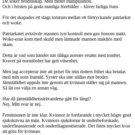
De söker brödraskap. Men möter manipulation.
Och i bristen på goda manliga förebilder – kliver farliga fram.
För det skapades ett slags tomrum mellan ett förtryckande patriarkat
och woke.
Patriarkatet avkrävde mannen tyst kontroll men gav honom makt.
Woke-eran kom med skuld men lämnade mannen maktlös med
skam.
Detta är vad som händer när dåliga normer ersätts med tomhet.
Kravet på normlöshet har gett vilsenhet.
Men jag accepterar inte att priset för min dotters frihet ska betalas
med min sons framtid. Syster ska inte ställas mot broder.
Jämställdhet uppnås inte genom att kvinnan ställer sig på mannen.
Så låt oss välja en annan väg.
Har då jämställdhetssträvandena gått för långt?
Nej. Mitt svar är nej.
Feminismen är inte klar. Kvinnor är fortfarande i mycket högre grad
sjukskrivna än män. Kvinnors sjukdomar är underbeforskade,
underfinansierade och underdiagnostiserade. Det finns mycket kvar
att göra för kvinnan.