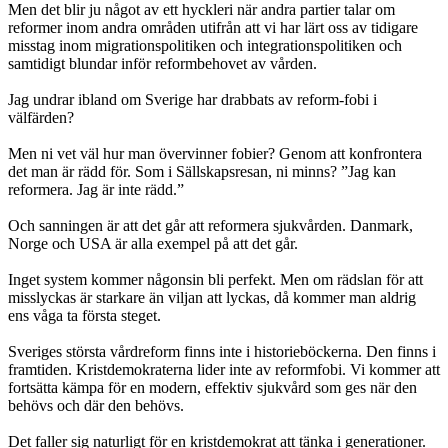
Men det blir ju något av ett hyckleri när andra partier talar om
reformer inom andra områden utifrån att vi har lärt oss av tidigare
misstag inom migrationspolitiken och integrationspolitiken och
samtidigt blundar inför reformbehovet av vården.
Jag undrar ibland om Sverige har drabbats av reform-fobi i
välfärden?
Men ni vet väl hur man övervinner fobier? Genom att konfrontera
det man är rädd för. Som i Sällskapsresan, ni minns? ”Jag kan
reformera. Jag är inte rädd.”
Och sanningen är att det går att reformera sjukvården. Danmark,
Norge och USA är alla exempel på att det går.
Inget system kommer någonsin bli perfekt. Men om rädslan för att
misslyckas är starkare än viljan att lyckas, då kommer man aldrig
ens våga ta första steget.
Sveriges största vårdreform finns inte i historieböckerna. Den finns i
framtiden. Kristdemokraterna lider inte av reformfobi. Vi kommer att
fortsätta kämpa för en modern, effektiv sjukvård som ges när den
behövs och där den behövs.
Det faller sig naturligt för en kristdemokrat att tänka i generationer.