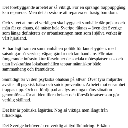
Det förebyggande arbetet är så viktigt. För en sprängd trappuppgång
kan repareras. Men det är svårare att reparera en trasig barndom.
Och vi vet att om vi verkligen ska bygga ett samhälle där pojkar och
män får en chans, då måste hela Sverige räknas – även det Sverige
som länge definierats av urbaniseringen men som i själva verket är
vårt hjärtland.
Vi har lagt fram en sammanhållen politik för landsbygden: med
satsningar på service, vägar, gårdar och lanthandlare. För utan
fungerande infrastruktur försvinner de sociala mötesplatserna – och
utan livskraftiga lokalsamhällen tappar människor både
sammanhang och framtidstro.
Samtidigt tar vi den psykiska ohälsan på allvar. Över fyra miljarder
avsätts till psykisk hälsa och suicidprevention. Arbetet mot ensamhet
trappas upp. Och en fördjupad analys av unga mäns situation
genomförs – för att identifiera brister och föreslå insatser som gör
verklig skillnad.
Det här är politiska åtgärder. Nog så viktiga men långt från
tillräckliga.
Det Sverige behöver är en verklig attitydförändring. Erkänn