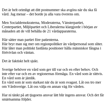
Det är helt orimligt att ditt postnummer ska avgöra när du ska få
vård. Jag menar – det borde ju alla vara överens om.
Men Socialdemokraterna, Moderaterna, Vänsterpartiet,
Centerpartiet, Miljöpartiet och Liberalerna klargjorde i början av
månaden att de vill behålla de 21 vårdapparaterna.
Här sätter man partiet före patienterna.
Här bryr man sig mer om regionpolitiker än vårdpersonal som sliter.
Här låter man politiskt fastlåsta positioner hålla människor fångna i
förtvivlan och väntan.
Det är faktiskt helt sjukt.
Sverige behöver en vård som ger till var och en efter behov. Och
inte efter var och en av regionernas förmåga. En vård som är rättvis.
En vård som är jämlik.
En vård som är som starkast när du är som svagast. Låt oss tro mer
om Vårdsverige. Låt oss välja en annan väg för vården.
Har ni tänkt på att tjugoens ansvar lätt blir ingens ansvar. Och det får
smärtsamma följder.