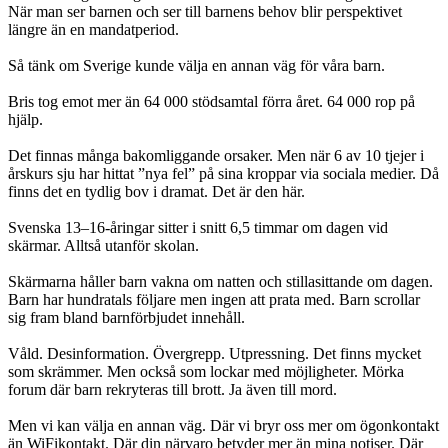
När man ser barnen och ser till barnens behov blir perspektivet
längre än en mandatperiod.
Så tänk om Sverige kunde välja en annan väg för våra barn.
Bris tog emot mer än 64 000 stödsamtal förra året. 64 000 rop på
hjälp.
Det finnas många bakomliggande orsaker. Men när 6 av 10 tjejer i
årskurs sju har hittat ”nya fel” på sina kroppar via sociala medier. Då
finns det en tydlig bov i dramat. Det är den här.
Svenska 13–16-åringar sitter i snitt 6,5 timmar om dagen vid
skärmar. Alltså utanför skolan.
Skärmarna håller barn vakna om natten och stillasittande om dagen.
Barn har hundratals följare men ingen att prata med. Barn scrollar
sig fram bland barnförbjudet innehåll.
Våld. Desinformation. Övergrepp. Utpressning. Det finns mycket
som skrämmer. Men också som lockar med möjligheter. Mörka
forum där barn rekryteras till brott. Ja även till mord.
Men vi kan välja en annan väg. Där vi bryr oss mer om ögonkontakt
än WiFikontakt. Där din närvaro betyder mer än mina notiser. Där