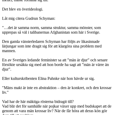
Det blev en överideologi.
Låt mig citera Gudrun Schyman:
"…det är samma norm, samma struktur, samma mönster, som
upprepas så väl i talibanernas Afghanistan som här i Sverige.
Den gamla vänsterledaren Schyman har följts av likasinnade
lärjungar som inte dragit sig för att klargöra sina problem med
mannen.
En av Sveriges ledande feminister sa att ”män är djur” och senare
försökte ursäkta sig med att hon borde ha sagt att ”män är värre än
djur”.
Eller kulturskribenten Elina Pahnke när hon hävde ur sig.
"Mäns makt är inte en abstraktion – den är konkret, och den krossar
liv."
Vad har de här mäktiga rösterna bidragit till?
Vad blir det för samhälle när pojkar växer upp med budskapet att de
genom att vara män krossar liv? När de får höra att deras kön gör