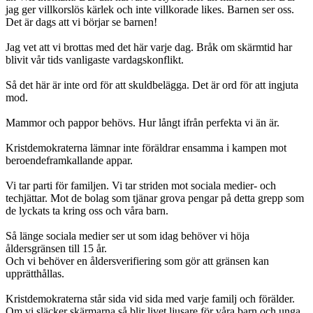
jag ger villkorslös kärlek och inte villkorade likes. Barnen ser oss.
Det är dags att vi börjar se barnen!
Jag vet att vi brottas med det här varje dag. Bråk om skärmtid har
blivit vår tids vanligaste vardagskonflikt.
Så det här är inte ord för att skuldbelägga. Det är ord för att ingjuta
mod.
Mammor och pappor behövs. Hur långt ifrån perfekta vi än är.
Kristdemokraterna lämnar inte föräldrar ensamma i kampen mot
beroendeframkallande appar.
Vi tar parti för familjen. Vi tar striden mot sociala medier- och
techjättar. Mot de bolag som tjänar grova pengar på detta grepp som
de lyckats ta kring oss och våra barn.
Så länge sociala medier ser ut som idag behöver vi höja
åldersgränsen till 15 år.
Och vi behöver en åldersverifiering som gör att gränsen kan
upprätthållas.
Kristdemokraterna står sida vid sida med varje familj och förälder.
Om vi släcker skärmarna så blir livet ljusare för våra barn och unga.