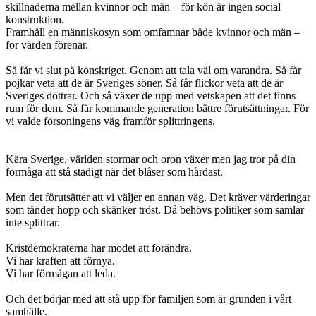
skillnaderna mellan kvinnor och män – för kön är ingen social
konstruktion.
Framhåll en människosyn som omfamnar både kvinnor och män –
för värden förenar.
Så får vi slut på könskriget. Genom att tala väl om varandra. Så får
pojkar veta att de är Sveriges söner. Så får flickor veta att de är
Sveriges döttrar. Och så växer de upp med vetskapen att det finns
rum för dem. Så får kommande generation bättre förutsättningar. För
vi valde försoningens väg framför splittringens.
Kära Sverige, världen stormar och oron växer men jag tror på din
förmåga att stå stadigt när det blåser som hårdast.
Men det förutsätter att vi väljer en annan väg. Det kräver värderingar
som tänder hopp och skänker tröst. Då behövs politiker som samlar
inte splittrar.
Kristdemokraterna har modet att förändra.
Vi har kraften att förnya.
Vi har förmågan att leda.
Och det börjar med att stå upp för familjen som är grunden i vårt
samhälle.