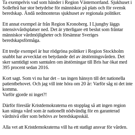
Ta exempelvis vad som händer i Region Västernorrland. Sjukhuset i
Sollefteå har stor betydelse för människor på plats och för svensk
beredskap. Ändå nedmonteras sjukhuset av regionala politiker.
Ett annat exempel är från Region Kronoberg. I Ljungby läggs
intensivvårdsplatser ned. Det är ytterligare ett beslut som fråntar
människor vårdmöjligheter och försämrar Sveriges
beredskapsförmåga.
Ett tredje exempel är hur rödgröna politiker i Region Stockholm
snabbt har avvecklat en betydande del av ätstörningsvården. Det
sker samtidigt som samtalen om ätstörningar till Bris har ökat med
395 procent sedan 2016.
Kort sagt. Som vi nu har det – tas ingen hänsyn till det nationella
patientbehovet. Och jag vill inte höra om 20 år: Varför såg ni det inte
komma.
Varför gjorde ni inget?!
Därför föreslår Kristdemokraterna en stopplag så att ingen region
kan stänga vård som är nationellt nödvändig för en garanterad
vårdnivå eller som behövs av beredskapsskäl.
Alla vet att Kristdemokraterna vill ha ett statligt ansvar för vården.