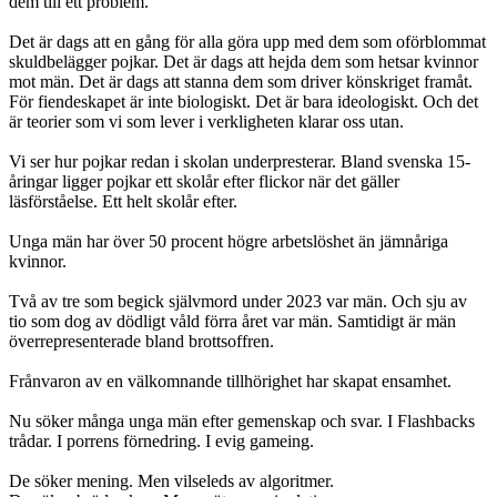
dem till ett problem.
Det är dags att en gång för alla göra upp med dem som oförblommat
skuldbelägger pojkar. Det är dags att hejda dem som hetsar kvinnor
mot män. Det är dags att stanna dem som driver könskriget framåt.
För fiendeskapet är inte biologiskt. Det är bara ideologiskt. Och det
är teorier som vi som lever i verkligheten klarar oss utan.
Vi ser hur pojkar redan i skolan underpresterar. Bland svenska 15-
åringar ligger pojkar ett skolår efter flickor när det gäller
läsförståelse. Ett helt skolår efter.
Unga män har över 50 procent högre arbetslöshet än jämnåriga
kvinnor.
Två av tre som begick självmord under 2023 var män. Och sju av
tio som dog av dödligt våld förra året var män. Samtidigt är män
överrepresenterade bland brottsoffren.
Frånvaron av en välkomnande tillhörighet har skapat ensamhet.
Nu söker många unga män efter gemenskap och svar. I Flashbacks
trådar. I porrens förnedring. I evig gameing.
De söker mening. Men vilseleds av algoritmer.