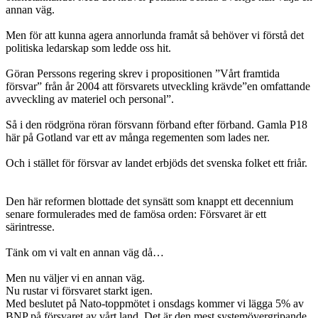
annan väg.
Men för att kunna agera annorlunda framåt så behöver vi förstå det
politiska ledarskap som ledde oss hit.
Göran Perssons regering skrev i propositionen ”Vårt framtida
försvar” från år 2004 att försvarets utveckling krävde”en omfattande
avveckling av materiel och personal”.
Så i den rödgröna röran försvann förband efter förband. Gamla P18
här på Gotland var ett av många regementen som lades ner.
Och i stället för försvar av landet erbjöds det svenska folket ett friår.
Den här reformen blottade det synsätt som knappt ett decennium
senare formulerades med de famösa orden: Försvaret är ett
särintresse.
Tänk om vi valt en annan väg då…
Men nu väljer vi en annan väg.
Nu rustar vi försvaret starkt igen.
Med beslutet på Nato-toppmötet i onsdags kommer vi lägga 5% av
BNP på försvaret av vårt land. Det är den mest systemövergripande