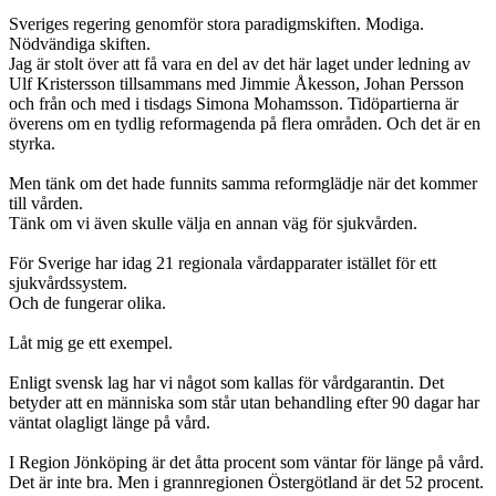
Sveriges regering genomför stora paradigmskiften. Modiga.
Nödvändiga skiften.
Jag är stolt över att få vara en del av det här laget under ledning av
Ulf Kristersson tillsammans med Jimmie Åkesson, Johan Persson
och från och med i tisdags Simona Mohamsson. Tidöpartierna är
överens om en tydlig reformagenda på flera områden. Och det är en
styrka.
Men tänk om det hade funnits samma reformglädje när det kommer
till vården.
Tänk om vi även skulle välja en annan väg för sjukvården.
För Sverige har idag 21 regionala vårdapparater istället för ett
sjukvårdssystem.
Och de fungerar olika.
Låt mig ge ett exempel.
Enligt svensk lag har vi något som kallas för vårdgarantin. Det
betyder att en människa som står utan behandling efter 90 dagar har
väntat olagligt länge på vård.
I Region Jönköping är det åtta procent som väntar för länge på vård.
Det är inte bra. Men i grannregionen Östergötland är det 52 procent.