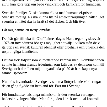
att vi kan göra upp om både vindkraft och kärnkraft för framtiden.
Svenska familjer. Ni ska kunna räkna med humana el-priser.
Svenska företag. Ni ska kunna lita på att el-försörjningen håller. Det
svenska el-nätet ska ha kraft så det räcker. Och blir över.
Låt mig nämna ett tredje område.
Det här går tillbaka till Olof Palmes dagar. Hans regering skrev år
1975 att invandrarna bör ges möjlighet att välja i vilken mån de vill
gå upp i en svensk kulturell identitet eller bibehålla och utveckla den
ursprungliga identiteten.
Det här fick följder som vi fortfarande kämpar med. Kombinationen
av inte ha några grundvärderingar som krävdes av dem som kom till
Sverige och därtill en miljon nyanlända på 20 år har skapat nya
samhällsproblem.
Nu möts invandrade i Sverige av samma förtryckande värderingar
de en gång flydde sitt hemland för. Fast nu i Sverige.
För hundratusentals unga människor är den svenska vardagen
hederskrav. Ingen frihet. Men förbjuden kärlek och total kontroll.