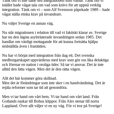
Tänk om vi inte hade sett integrationen som valbar. Tänk om vi
istället hade vågat tala om vad som krävs för att uppnå verklig
integration. Tänk om vi – som Alf Svensson påpekade 1989 – hade
vågat ställa etiska krav på invandrare.
Nu väljer Sverige en annan väg.
Nu står migrationen i relation till vad vi faktiskt klarar av. Sverige
har nu den lägsta asylrelaterade invandringen sedan 1985. Det
handlar om värdigt mottagande för att kunna fortsätta hjälpa
nödställda även i framtiden.
Nu har vi börjat med integration från dag ett. Det svenska
medborgarskapet uppvärderas med krav som gör oss lika delaktiga
och förenar en nation i oroliga tider. Så tar vi ansvar. Det är inte
alltid den lätta vägen. Men det är den rätta vägen.
Allt det här kommer göra skillnad.
Men det är förändringar som inte sker i en handvändning. Det är
rejäla reformer som tar tid att genomföra.
Men vi tar hand om vårt hem. Vi tar hand om vårt land. Från
Gotlands raukar till Bohus klippor. Från Ales stenar till norra
Lappland. Över allt väljer vi en ny väg. För vi tror på Sverige!