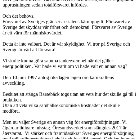
upprustningen sedan totalförsvaret infördes.
Och det behövs.
Försvaret av Sveriges gränser är statens kärnuppgift. Försvaret av
Sverige det skyddar vår frihet och demokrati. Försvaret av Sverige
är ett värn för människovärdet.
Detta är inte valbart. Det är vår skyldighet. Vi tror på Sverige och
Sverige är värt att försvara!
Vi skulle kunna göra samma tankeexempel när det gäller
energipolitiken. Var hade vi varit om vi hade valt en annan väg?
Den 10 juni 1997 antog riksdagen lagen om kärnkraftens
avveckling.
Beslutet att stänga Barsebäck togs utan att veta hur det skulle gå till i
praktiken.
Utan att veta vilka samhällsekonomiska kostnader det skulle
medföra.
Men nu väljer Sverige en annan väg för energiförsörjningen. Vi
åtgärdar tidigare misstag. Öresundsverket som stängdes 2017 är
återstartat. Vi stärker och framtidssäkrar Sveriges energiförsörjning
med miljardinvesteringar i elnät och fossilfri energi. Och jag hoppas