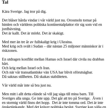
Tal
Kära Sverige. Jag tror på dig.
Det blåser hårda vindar i vår värld just nu. Orosmoln tornar på
himlen och världens politiska kontinentalplattor rör sig som vid en
jordbävning.
Det är kallt. Det är mörkt. Det är skakigt.
Med mer än tre år av fullskaligt krig i Ukraina.
Med krig och svält i Sudan – där nästan 25 miljoner människor är i
riskzonen.
En utdragen konflikt mellan Hamas och Israel där civila nu drabbas
hårt.
Och krig mellan Israel och Iran.
Och när vår transatlantiske vän USA har blivit oförutsägbar.
Då saknas stillheten. Då skakas stabiliteten.
Vår värld mår inte så bra just nu.
Men mitt i allt detta elände så vill jag säga till mina barn. Till
Sveriges alla unga. Ge inte upp. Det går att tro på Sverige. Även i
en stormig värld finns det hopp. Det är inte tomma ord. Det är inte
önsketänkande. Med det kräver politiska beslut. Sverige kan välja en