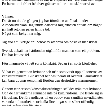
En barndom i frihet behöver gränser online – nu skärmar vi av.
Vänner.
Det är nu tionde gången jag har förmånen att få tala under
Almedalsveckan. Jag tänkte därför ta mig friheten att tala om något
jag haft ögonen på en längre tid.
Något som bekymrar mig.
Jag tror att Sverige är i behov av att prata om positiva mansideal.
Svensk debatt har i årtionden utgått från mannen som ett problem.
Det har lett oss fel.
Först hamnade vi i ett sorts könskrig. Sedan i en sorts könlöshet.
Vi har en generation kvinnor och män som vuxit upp till tonerna av
vänsterfeminism. Budskapet har basunerats ut överallt. Jämställdhet
kan bara uppnås genom att förgöra den destruktiva mansnormen.
Genom teorier som könsmaktsordningen ställdes män mot kvinnor.
Och de här tankarna stannade inte på kultursidorna. De letade sig in
i lärosäten. De förvandlades till en policy som samtliga myndigheter,
varenda kulturarbetare och alla föreningar som söker offentliga
medel, måste förhålla sig till.