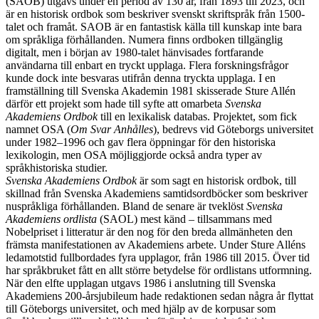
(SAOB) utgavs under en period av 130 år, från 1893 till 2023, och
är en historisk ordbok som beskriver svenskt skriftspråk från 1500-
talet och framåt. SAOB är en fantastisk källa till kunskap inte bara
om språkliga förhållanden. Numera finns ordboken tillgänglig
digitalt, men i början av 1980-talet hänvisades fortfarande
användarna till enbart en tryckt upplaga. Flera forskningsfrågor
kunde dock inte besvaras utifrån denna tryckta upplaga. I en
framställning till Svenska Akademin 1981 skisserade Sture Allén
därför ett projekt som hade till syfte att omarbeta
Svenska
Akademiens Ordbok
till en lexikalisk databas. Projektet, som fick
namnet OSA (
Om Svar Anhålles
), bedrevs vid Göteborgs universitet
under 1982–1996 och gav flera öppningar för den historiska
lexikologin, men OSA möjliggjorde också andra typer av
språkhistoriska studier.
Svenska Akademiens Ordbok
är som sagt en historisk ordbok, till
skillnad från Svenska Akademiens samtidsordböcker som beskriver
nuspråkliga förhållanden. Bland de senare är tveklöst
Svenska
Akademiens ordlista
(SAOL) mest känd – tillsammans med
Nobelpriset i litteratur är den nog för den breda allmänheten den
främsta manifestationen av Akademiens arbete. Under Sture Alléns
ledamotstid fullbordades fyra upplagor, från 1986 till 2015. Över tid
har språkbruket fått en allt större betydelse för ordlistans utformning.
När den elfte upplagan utgavs 1986 i anslutning till Svenska
Akademiens 200-årsjubileum hade redaktionen sedan några år flyttat
till Göteborgs universitet, och med hjälp av de korpusar som