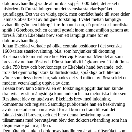
doktorsavhandling valde att inrikta sig på 1600-talet, det sekel i
historien då föreställningen om det svenska standardspråket
grundläggs. Det var en viktig epok, men området hade till stora delar
lämnats obearbetat av tidigare forskning. I valet mellan lämpliga
avhandlingsämnen bidrog Ture Johannisson, då professor i nordiska
språk i Göteborg och en central gestalt inom ämnesmiljön genom att
föreslå Johan Ekeblads brev som ett lämpligt ämne för en
doktorsavhandling.
Johan Ekeblad verkade på olika centrala positioner i det svenska
1600-talets statsförvaltning, bl.a. som hovjunker till drottning
Kristina och kammarherre hos Hedvig Eleonora. Men det är som
brevskrivare han först och främst har blivit hågkommen. Totalt finns
cirka 750 brev och brevkoncept av Ekeblads hand bevarade, och
trots det ojämförligt stora kulturhistoriska, språkliga och litterära
värde som dessa brev har, saknades det vid mitten av förra seklet en
modern vetenskaplig utgåva av dem.
I dessa brev fann Sture Allén en forskningsuppgift där han kunde
dra nytta av sitt mångsidiga kunnande och sina metodiska intressen.
Resultatet blev en utgåva av Ekeblads brev med inledning,
kommentar och register. Samtidigt publicerade han en beskrivning
av den metod som han använt för att komma fram till vad det
faktiskt stod i breven, och det blev denna beskrivning som
tillsammans med brevutgåvan blev den doktorsavhandling som han
disputerade på i maj 1965.
Den bärande tanken i doktorsavhandlingen är att skriftspråket, som