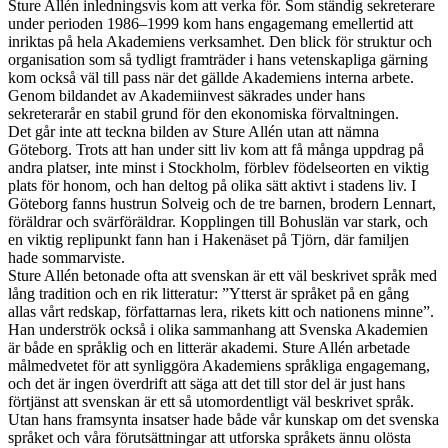
Sture Allén inledningsvis kom att verka för. Som ständig sekreterare
under perioden 1986–1999 kom hans engagemang emellertid att
inriktas på hela Akademiens verksamhet. Den blick för struktur och
organisation som så tydligt framträder i hans vetenskapliga gärning
kom också väl till pass när det gällde Akademiens interna arbete.
Genom bildandet av Akademiinvest säkrades under hans
sekreterarår en stabil grund för den ekonomiska förvaltningen.
Det går inte att teckna bilden av Sture Allén utan att nämna
Göteborg. Trots att han under sitt liv kom att få många uppdrag på
andra platser, inte minst i Stockholm, förblev födelseorten en viktig
plats för honom, och han deltog på olika sätt aktivt i stadens liv. I
Göteborg fanns hustrun Solveig och de tre barnen, brodern Lennart,
föräldrar och svärföräldrar. Kopplingen till Bohuslän var stark, och
en viktig replipunkt fann han i Hakenäset på Tjörn, där familjen
hade sommarviste.
Sture Allén betonade ofta att svenskan är ett väl beskrivet språk med
lång tradition och en rik litteratur: ”Ytterst är språket på en gång
allas vårt redskap, författarnas lera, rikets kitt och nationens minne”.
Han underströk också i olika sammanhang att Svenska Akademien
är både en språklig och en litterär akademi. Sture Allén arbetade
målmedvetet för att synliggöra Akademiens språkliga engagemang,
och det är ingen överdrift att säga att det till stor del är just hans
förtjänst att svenskan är ett så utomordentligt väl beskrivet språk.
Utan hans framsynta insatser hade både vår kunskap om det svenska
språket och våra förutsättningar att utforska språkets ännu olösta