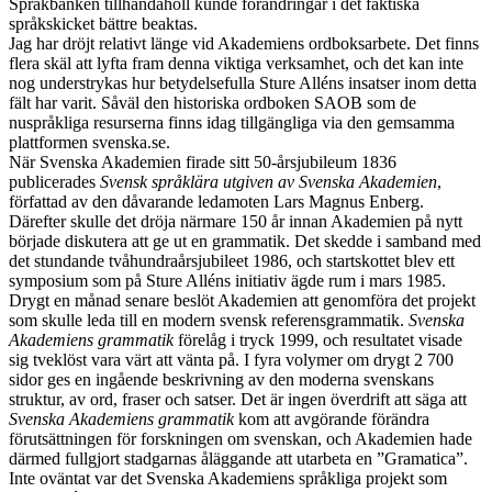
Språkbanken tillhandahöll kunde förändringar i det faktiska
språkskicket bättre beaktas.
Jag har dröjt relativt länge vid Akademiens ordboksarbete. Det finns
flera skäl att lyfta fram denna viktiga verksamhet, och det kan inte
nog understrykas hur betydelsefulla Sture Alléns insatser inom detta
fält har varit. Såväl den historiska ordboken SAOB som de
nuspråkliga resurserna finns idag tillgängliga via den gemsamma
plattformen svenska.se.
När Svenska Akademien firade sitt 50-årsjubileum 1836
publicerades
Svensk språklära utgiven av Svenska Akademien
,
författad av den dåvarande ledamoten Lars Magnus Enberg.
Därefter skulle det dröja närmare 150 år innan Akademien på nytt
började diskutera att ge ut en grammatik. Det skedde i samband med
det stundande tvåhundraårsjubileet 1986, och startskottet blev ett
symposium som på Sture Alléns initiativ ägde rum i mars 1985.
Drygt en månad senare beslöt Akademien att genomföra det projekt
som skulle leda till en modern svensk referensgrammatik.
Svenska
Akademiens grammatik
förelåg i tryck 1999, och resultatet visade
sig tveklöst vara värt att vänta på. I fyra volymer om drygt 2 700
sidor ges en ingående beskrivning av den moderna svenskans
struktur, av ord, fraser och satser. Det är ingen överdrift att säga att
Svenska Akademiens grammatik
kom att avgörande förändra
förutsättningen för forskningen om svenskan, och Akademien hade
därmed fullgjort stadgarnas åläggande att utarbeta en ”Gramatica”.
Inte oväntat var det Svenska Akademiens språkliga projekt som