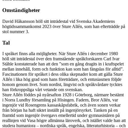
Omständigheter
David Håkansson höll sitt inträdestal vid Svenska Akademiens
högtidssammankomst 2023 över Sture Allén, som han efterträdde på
stol nummer 3.
Tal
I språket finns alla möjligheter. När Sture Allén i december 1980
höll sitt inträdestal över den framstående språkforskaren Carl Ivar
Ståhle konstaterade han att den ”som en gång dragits in i kraftspelet
mellan innehåll, form och funktion kan som han fängslas för alltid”.
Fascinationen för språket i dess olika skepnader kom att gälla Sture
Allén i lika hög grad som hans företrädare, och entusiasmen följde
honom genom livet. Som nordist, lingvist och språkvårdare tycktes
han förkroppsliga vårt vetande om svenskan.
Sture Allén föddes på nyårsafton 1928 i Göteborg, närmare bestämt
i Norra Lundby församling på Hisingen. Fadern, Bror Allén, var
ingenjör vid Rosengrens kassaskåpsfabrik, och även sonen verkar
från början ha haft siktet inställt på ingenjörsyrket. Tanken på en
framtid som ingenjör övergavs emellertid under gymnasiståren på
reallinjen vid Vasa högre allmänna läroverk, och istället valde han att
studera humaniora – nordiska språk, engelska, litteraturhistoria – och