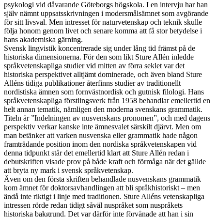
psykologi vid dåvarande Göteborgs högskola. I en intervju har han
själv nämnt uppsatsskrivningen i modersmålsämnet som avgörande
för sitt livsval. Men intresset för naturvetenskap och teknik skulle
följa honom genom livet och senare komma att få stor betydelse i
hans akademiska gärning.
Svensk lingvistik koncentrerade sig under lång tid främst på de
historiska dimensionerna. För den som likt Sture Allén inledde
språkvetenskapliga studier vid mitten av förra seklet var det
historiska perspektivet alltjämt dominerade, och även bland Sture
Alléns tidiga publikationer återfinns studier av traditionellt
nordistiska ämnen som fornvästnordisk och gutnisk filologi. Hans
språkvetenskapliga förstlingsverk från 1958 behandlar emellertid en
helt annan tematik, nämligen den moderna svenskans grammatik.
Titeln är ”Indelningen av nusvenskans pronomen”, och med dagens
perspektiv verkar kanske inte ämnesvalet särskilt djärvt. Men om
man betänker att varken nusvenska eller grammatik hade någon
framträdande position inom den nordiska språkvetenskapen vid
denna tidpunkt står det emellertid klart att Sture Allén redan i
debutskriften visade prov på både kraft och förmåga när det gällde
att bryta ny mark i svensk språkvetenskap.
Även om den första skriften behandlade nusvenskans grammatik
kom ämnet för doktorsavhandlingen att bli språkhistoriskt – men
ändå inte riktigt i linje med traditionen. Sture Alléns vetenskapliga
intressen rörde redan tidigt såväl nuspråket som nuspråkets
historiska bakgrund. Det var därför inte förvånade att han i sin