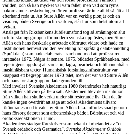
världen, och så kan mycket väl vara fallet, men vad som ryms
bakom ämnesbeskrivningen för en professor är inte alltid så lätt att i
efterhand reda ut. Att Sture Allén var en verklig pionjär och en
visionär, både i Sverige och i världen, står hur som helst utom all
tvekan.
Anslaget från Riksbankens Jubileumsfond tog så småningom slut
och forskningsgruppen för modern svenska upplöstes, men Sture
Allén och hans forskarlag arbetade oförtrutet vidare och hade en
institutionell hemvist vid den avdelning för språklig databehandling
(Språkdata) som hade etablerats i samband med att professuren
inrättades 1972. Några år senare, 1975, bildades Språkbanken, med
regeringens uppdrag att samla in, lagra, bearbeta och tillhandahålla
maskinläsbara texter. Humanistisk forskningsinfrastruktur var
knappast ett begrepp under 1970-talet, men det var vad Sture Allén
och hans forskargrupp nu lade grunden till.
Med invalet i Svenska Akademien 1980 förändrades helt naturligt
Sture Alléns tillvaro på flera sätt. Akademien blev den institution
från vilken han skulle verka under sitt resterande liv. Och det är
kanske ingen överdrift att säga att också Akademiens tillvaro
förändrades med invalet av Sture Allén: bl.a. infördes snart genom
hans försorg datorer som arbetsredskap både i Börshuset och vid
ordboksredaktionen i Lund.
Akademiens stadgar föreskriver som bekant utarbetandet av ”en
Svensk ordabok och Gramatica”.
Svenska Akademiens Ordbok