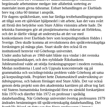
begränsade arbetsminne medgav inte alfabetisk sortering av
materialet inom givna tidsramar. Enbart behandlingen av Ekeblads
brev tog cirka 60 timmar i anspråk.
För dagens språkforskare, som har färdiga textbehandlingsprogram
att tillgå som ett självklart hjälpmedel i sitt arbete, kan det vara svårt
att förstå den betydelse som Sture Alléns visionära arbete hade. De
tekniska framstegen gör att pionjärinsatserna riskerar att förblekna,
och det är därför viktigt att understryka att det var med
konkordansen över Ekeblads brev som korpuslingvistiken föddes i
Sverige. Den skulle komma att revolutionera den språkvetenskapliga
forskningen på många plan. Snart skulle den också få en
institutionell hemvist vid Göteborgs universitet.
Under andra halvan av 1960-talet blåste nya vindar i det svenska
forskningslandskapet, och den nybildade Riksbankens
Jubileumsfond valde att stödja forskningsgrupper i modern svenska.
Medan nordisterna i Lund och Uppsala koncentrerade sig på
grammatiska och sociolingvistiska problem valde Göteborg att satsa
på korpuslingvistik. Projektet hette
Datamaskinell undersökning av
tidningsprosa
, och bakom förslaget stod Sture Allén. Det var också
genom detta projekt som den akademiska karriären på allvar tog fart:
vid Statens humanistiska forskningsråd först en särskild forskartjänst
från 1970 och därefter från 1972 en professur i språklig
databehandling. När Göteborgs universitet övertog professuren 1979
ändrades benämningen till språkvetenskaplig databehandling. Det
framhålls ibland att detta var den första professuren i ämnet i