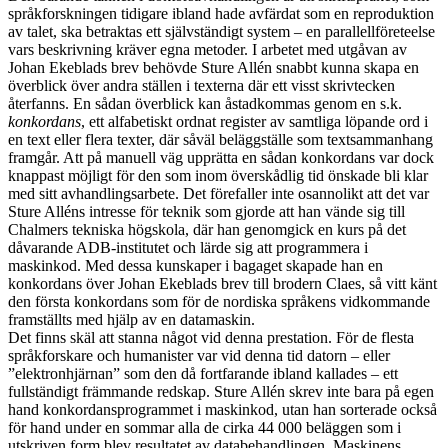
språkforskningen tidigare ibland hade avfärdat som en reproduktion
av talet, ska betraktas ett självständigt system – en parallellföreteelse
vars beskrivning kräver egna metoder. I arbetet med utgåvan av
Johan Ekeblads brev behövde Sture Allén snabbt kunna skapa en
överblick över andra ställen i texterna där ett visst skrivtecken
återfanns. En sådan överblick kan åstadkommas genom en s.k.
konkordans
, ett alfabetiskt ordnat register av samtliga löpande ord i
en text eller flera texter, där såväl beläggställe som textsammanhang
framgår. Att på manuell väg upprätta en sådan konkordans var dock
knappast möjligt för den som inom överskådlig tid önskade bli klar
med sitt avhandlingsarbete. Det förefaller inte osannolikt att det var
Sture Alléns intresse för teknik som gjorde att han vände sig till
Chalmers tekniska högskola, där han genomgick en kurs på det
dåvarande ADB-institutet och lärde sig att programmera i
maskinkod. Med dessa kunskaper i bagaget skapade han en
konkordans över Johan Ekeblads brev till brodern Claes, så vitt känt
den första konkordans som för de nordiska språkens vidkommande
framställts med hjälp av en datamaskin.
Det finns skäl att stanna något vid denna prestation. För de flesta
språkforskare och humanister var vid denna tid datorn – eller
”elektronhjärnan” som den då fortfarande ibland kallades – ett
fullständigt främmande redskap. Sture Allén skrev inte bara på egen
hand konkordansprogrammet i maskinkod, utan han sorterade också
för hand under en sommar alla de cirka 44 000 beläggen som i
utskriven form blev resultatet av databehandlingen. Maskinens