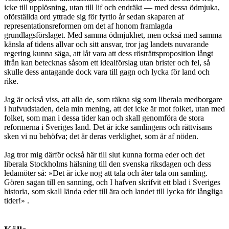
icke till upplösning, utan till lif och endräkt — med dessa ödmjuka,
oförställda ord yttrade sig för fyrtio år sedan skaparen af
representationsreformen om det af honom framlagda
grundlagsförslaget. Med samma ödmjukhet, men också med samma
känsla af tidens allvar och sitt ansvar, tror jag landets nuvarande
regering kunna säga, att låt vara att dess rösträttsproposition långt
ifrån kan betecknas såsom ett idealförslag utan brister och fel, så
skulle dess antagande dock vara till gagn och lycka för land och
rike.
Jag är också viss, att alla de, som räkna sig som liberala medborgare
i hufvudstaden, dela min mening, att det icke är mot folket, utan med
folket, som man i dessa tider kan och skall genomföra de stora
reformerna i Sveriges land. Det är icke samlingens och rättvisans
sken vi nu behöfva; det är deras verklighet, som är af nöden.
Jag tror mig därför också här till slut kunna forma eder och det
liberala Stockholms hälsning till den svenska riksdagen och dess
ledamöter så: »Det är icke nog att tala och åter tala om samling.
Gören sagan till en sanning, och I hafven skrifvit ett blad i Sveriges
historia, som skall lända eder till ära och landet till lycka för långliga
tider!» .