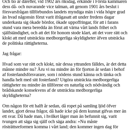
Och tio år därefter, vid 1902 års riksdag, erkände i Första kammaren
dess då- och nuvarande vice talman, att genom 1901 års beslut i
försvarsfrågan tillförbundos landets myndiga män i vida högre grad
än hvad någonsin förut varit ifrågasatt att under fredens dagar
underkasta sig ökade bördor, ökade uppoffringar, för att i farans
stund vara mera beredda än förut att värna vårt lands frihet och
själfständighet, och att det för honom stode klart, att det vore rätt och
klokt att med utsträckta medborgerliga skyldigheter äfven utsträcka
de politiska rättigheterna.
Jag frågar:
Hvad som var rätt och klokt, när dessa yttranden fälldes, är det detta
månne mindre nu? Äru vi nu mindre än för fjorton år sedan i behof
af fosterlandsförsvarare, som i nödens stund känna och tänka och
handla helt med sitt fosterland? Utgöra utsträckta medborgerliga
rättigheter nu mindre än tillförene en naturlig och nödvändig och
brådskande konsekvens af de utsträckta medborgerliga
skyldigheterna?
Om någon för ett halft år sedan, då ropet på samling ljöd öfver
landet, gjort dessa frågor, då hade icke på dem kunnat gifvas mer än
ett svar. Då hade man, i hvilket läger man än befunnit sig, varit
tvungen att säga sig själf och säga andra: »Nu måste
rösträttsreformen komma i vårt land; den kommer ingen dag för