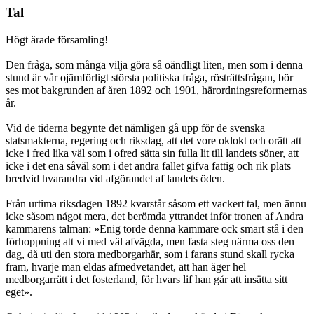
Tal
Högt ärade församling!
Den fråga, som många vilja göra så oändligt liten, men som i denna
stund är vår ojämförligt största politiska fråga, rösträttsfrågan, bör
ses mot bakgrunden af åren 1892 och 1901, härordningsreformernas
år.
Vid de tiderna begynte det nämligen gå upp för de svenska
statsmakterna, regering och riksdag, att det vore oklokt och orätt att
icke i fred lika väl som i ofred sätta sin fulla lit till landets söner, att
icke i det ena såväl som i det andra fallet gifva fattig och rik plats
bredvid hvarandra vid afgörandet af landets öden.
Från urtima riksdagen 1892 kvarstår såsom ett vackert tal, men ännu
icke såsom något mera, det berömda yttrandet inför tronen af Andra
kammarens talman: »Enig torde denna kammare ock smart stå i den
förhoppning att vi med väl afvägda, men fasta steg närma oss den
dag, då uti den stora medborgarhär, som i farans stund skall rycka
fram, hvarje man eldas afmedvetandet, att han äger hel
medborgarrätt i det fosterland, för hvars lif han går att insätta sitt
eget».