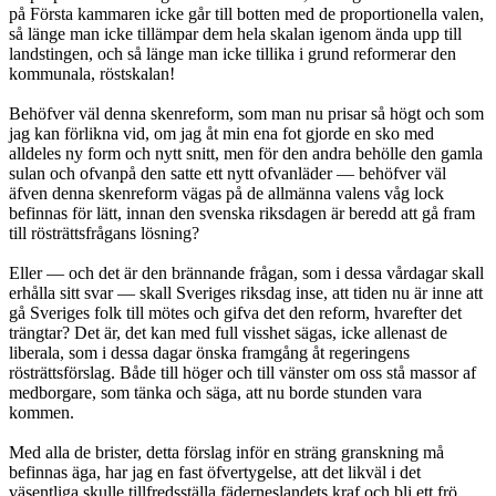
på Första kammaren icke går till botten med de proportionella valen,
så länge man icke tillämpar dem hela skalan igenom ända upp till
landstingen, och så länge man icke tillika i grund reformerar den
kommunala, röstskalan!
Behöfver väl denna skenreform, som man nu prisar så högt och som
jag kan förlikna vid, om jag åt min ena fot gjorde en sko med
alldeles ny form och nytt snitt, men för den andra behölle den gamla
sulan och ofvanpå den satte ett nytt ofvanläder — behöfver väl
äfven denna skenreform vägas på de allmänna valens våg lock
befinnas för lätt, innan den svenska riksdagen är beredd att gå fram
till rösträttsfrågans lösning?
Eller — och det är den brännande frågan, som i dessa vårdagar skall
erhålla sitt svar — skall Sveriges riksdag inse, att tiden nu är inne att
gå Sveriges folk till mötes och gifva det den reform, hvarefter det
trängtar? Det är, det kan med full visshet sägas, icke allenast de
liberala, som i dessa dagar önska framgång åt regeringens
rösträttsförslag. Både till höger och till vänster om oss stå massor af
medborgare, som tänka och säga, att nu borde stunden vara
kommen.
Med alla de brister, detta förslag inför en sträng granskning må
befinnas äga, har jag en fast öfvertygelse, att det likväl i det
väsentliga skulle tillfredsställa fäderneslandets kraf och bli ett frö,