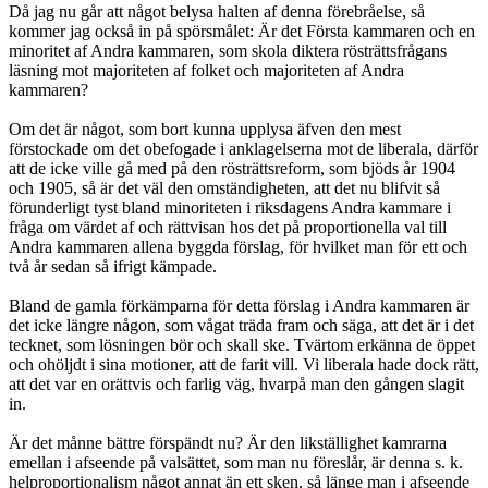
Då jag nu går att något belysa halten af denna förebråelse, så
kommer jag också in på spörsmålet: Är det Första kammaren och en
minoritet af Andra kammaren, som skola diktera rösträttsfrågans
läsning mot majoriteten af folket och majoriteten af Andra
kammaren?
Om det är något, som bort kunna upplysa äfven den mest
förstockade om det obefogade i anklagelserna mot de liberala, därför
att de icke ville gå med på den rösträttsreform, som bjöds år 1904
och 1905, så är det väl den omständigheten, att det nu blifvit så
förunderligt tyst bland minoriteten i riksdagens Andra kammare i
fråga om värdet af och rättvisan hos det på proportionella val till
Andra kammaren allena byggda förslag, för hvilket man för ett och
två år sedan så ifrigt kämpade.
Bland de gamla förkämparna för detta förslag i Andra kammaren är
det icke längre någon, som vågat träda fram och säga, att det är i det
tecknet, som lösningen bör och skall ske. Tvärtom erkänna de öppet
och ohöljdt i sina motioner, att de farit vill. Vi liberala hade dock rätt,
att det var en orättvis och farlig väg, hvarpå man den gången slagit
in.
Är det månne bättre förspändt nu? Är den likställighet kamrarna
emellan i afseende på valsättet, som man nu föreslår, är denna s. k.
helproportionalism något annat än ett sken, så länge man i afseende