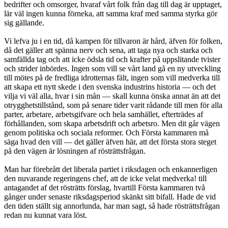
bedrifter och omsorger, hvaraf vårt folk från dag till dag är upptaget,
lär väl ingen kunna förneka, att samma kraf med samma styrka gör
sig gällande.
Vi lefva ju i en tid, då kampen för tillvaron är hård, äfven för folken,
då det gäller att spänna nerv och sena, att taga nya och starka och
samfällda tag och att icke ödsla tid och krafter på uppslitande tvister
och strider inbördes. Ingen som vill se vårt land gå en ny utveckling
till mötes på de fredliga idrotternas fält, ingen som vill medverka till
att skapa ett nytt skede i den svenska industrins historia — och det
vilja vi väl alla, hvar i sin mån — skall kunna önska annat än att det
otrygghetstillstånd, som på senare tider varit rådande till men för alla
parter, arbetare, arbetsgifvare och hela samhället, efterträdes af
förhållanden, som skapa arbetsdrift och arbetsro. Men dit går vägen
genom politiska och sociala reformer. Och Första kammaren må
säga hvad den vill — det gäller äfven här, att det första stora steget
på den vägen är lösningen af rösträttsfrågan.
Man har förebrått det liberala partiet i riksdagen och enkannerligen
den nuvarande regeringens chef, att de icke velat medverka! till
antagandet af det rösträtts förslag, hvartill Första kammaren två
gånger under senaste riksdagsperiod skänkt sitt bifall. Hade de vid
den tiden ställt sig annorlunda, har man sagt, så hade rösträttsfrågan
redan nu kunnat vara löst.