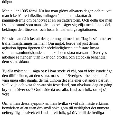
tidigt».
Men nu är 1905 förbi. Nu har man glömt allvarets dagar, och nu vet
man icke bättre i riksförsamlingen än att man skrattar åt
påminnelserna om behofvet af en rösträttsreform. Och detta gör man
i samma stund som man står upp och säger sig vilja med alla medel
bekämpa den försvars- och fosterlandsfientliga agitationen.
Förstår man då icke, att det ej är nog att med strafflagsbestämmelser
träffa missgärningsmännen! Om något, borde väl just denna
agitation öppna ögonen för nödvändigheten att fastare knyta
samman samfundsbanden, att icke i den stora massan af Sveriges
arbetare se fiender, utan likar och bröder, och att också behandla
dem som sådana.
Ty alla måste vi ju säga oss: Hvar stode vi väl, om vi icke kunde äga
den tillförsikten, att den stora, massan af Sveriges arbetare, de må
vara unga eller gamla, de må tillhöra det ena eller det andra partiet,
skall vilja och veta försvara sitt fosterland, om olyckans dag en gång
bryter in öfver oss? Gud nåde då oss alla, land och folk, om ej så
vore!
Om vi från dessa synpunkter, från hvilka vi väl alla måste erkänna
betydelsen af att utan dröjsmål söka göra till verklighet det numera
oeftergifliga krafvet: ett land — ett folk, gå öfver till de fredliga