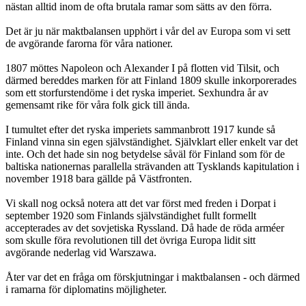
nästan alltid inom de ofta brutala ramar som sätts av den förra.
Det är ju när maktbalansen upphört i vår del av Europa som vi sett
de avgörande farorna för våra nationer.
1807 möttes Napoleon och Alexander I på flotten vid Tilsit, och
därmed bereddes marken för att Finland 1809 skulle inkorporerades
som ett storfurstendöme i det ryska imperiet. Sexhundra år av
gemensamt rike för våra folk gick till ända.
I tumultet efter det ryska imperiets sammanbrott 1917 kunde så
Finland vinna sin egen självständighet. Självklart eller enkelt var det
inte. Och det hade sin nog betydelse såväl för Finland som för de
baltiska nationernas parallella strävanden att Tysklands kapitulation i
november 1918 bara gällde på Västfronten.
Vi skall nog också notera att det var först med freden i Dorpat i
september 1920 som Finlands självständighet fullt formellt
accepterades av det sovjetiska Ryssland. Då hade de röda arméer
som skulle föra revolutionen till det övriga Europa lidit sitt
avgörande nederlag vid Warszawa.
Åter var det en fråga om förskjutningar i maktbalansen - och därmed
i ramarna för diplomatins möjligheter.