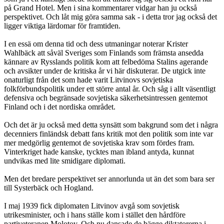
på Grand Hotel. Men i sina kommentarer vidgar han ju också
perspektivet. Och låt mig göra samma sak - i detta tror jag också det
ligger viktiga lärdomar för framtiden.
I en essä om denna tid och dess utmaningar noterar Krister
Wahlbäck att såväl Sveriges som Finlands som främsta ansedda
kännare av Rysslands politik kom att felbedöma Stalins agerande
och avsikter under de kritiska år vi här diskuterar. De utgick inte
onaturligt från det som hade varit Litvinovs sovjetiska
folkförbundspolitik under ett större antal år. Och såg i allt väsentligt
defensiva och begränsade sovjetiska säkerhetsintressen gentemot
Finland och i det nordiska området.
Och det är ju också med detta synsätt som bakgrund som det i några
decenniers finländsk debatt fans kritik mot den politik som inte var
mer medgörlig gentemot de sovjetiska krav som fördes fram.
Vinterkriget hade kanske, tycktes man ibland antyda, kunnat
undvikas med lite smidigare diplomati.
Men det bredare perspektivet ser annorlunda ut än det som bara ser
till Systerbäck och Hogland.
I maj 1939 fick diplomaten Litvinov avgå som sovjetisk
utrikesminister, och i hans ställe kom i stället den hårdföre
partiveteranen Molotov. Och nu dansade de bägge diktatorerna i