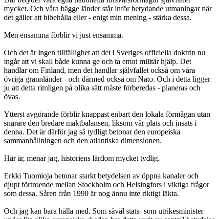
mycket. Och våra bägge länder står inför betydande utmaningar när
det gäller att bibehålla eller - enigt min mening - stärka dessa.
Men ensamma förblir vi just ensamma.
Och det är ingen tillfällighet att det i Sveriges officiella doktrin nu
ingår att vi skall både kunna ge och ta emot militär hjälp. Det
handlar om Finland, men det handlar självfallet också om våra
övriga grannländer - och därmed också om Nato. Och i detta ligger
ju att detta rimligen på olika sätt måste förberedas - planeras och
övas.
Ytterst avgörande förblir knappast enbart den lokala förmågan utan
snarare den bredare maktbalansen, liksom vår plats och insats i
denna. Det är därför jag så tydligt betonar den europeiska
sammanhållningen och den atlantiska dimensionen.
Här är, menar jag, historiens lärdom mycket tydlig.
Erkki Tuomioja betonar starkt betydelsen av öppna kanaler och
djupt förtroende mellan Stockholm och Helsingfors i viktiga frågor
som dessa. Såren från 1990 är nog ännu inte riktigt läkta.
Och jag kan bara hålla med. Som såväl stats- som utrikesminister