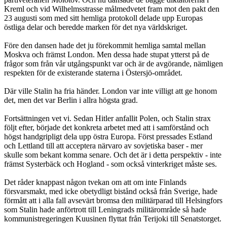
Kreml och vid Wilhelmsstrasse målmedvetet fram mot den pakt den
23 augusti som med sitt hemliga protokoll delade upp Europas
östliga delar och beredde marken för det nya världskriget.
Före den dansen hade det ju förekommit hemliga samtal mellan
Moskva och främst London. Men dessa hade stupat ytterst på de
frågor som från vår utgångspunkt var och är de avgörande, nämligen
respekten för de existerande staterna i Östersjö-området.
Där ville Stalin ha fria händer. London var inte villigt att ge honom
det, men det var Berlin i allra högsta grad.
Fortsättningen vet vi. Sedan Hitler anfallit Polen, och Stalin strax
följt efter, började det konkreta arbetet med att i samförstånd och
högst handgripligt dela upp östra Europa. Först pressades Estland
och Lettland till att acceptera närvaro av sovjetiska baser - mer
skulle som bekant komma senare. Och det är i detta perspektiv - inte
främst Systerbäck och Hogland - som också vinterkriget måste ses.
Det råder knappast någon tvekan om att om inte Finlands
försvarsmakt, med icke obetydligt bistånd också från Sverige, hade
förmått att i alla fall avsevärt bromsa den militärparad till Helsingfors
som Stalin hade anförtrott till Leningrads militärområde så hade
kommunistregeringen Kuusinen flyttat från Terijoki till Senatstorget.