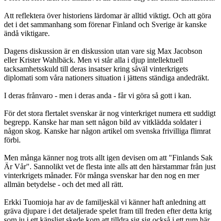
Att reflektera över historiens lärdomar är alltid viktigt. Och att göra
det i det sammanhang som förenar Finland och Sverige är kanske
ändå viktigare.
Dagens diskussion är en diskussion utan vare sig Max Jacobson
eller Krister Wahlbäck. Men vi står alla i djup intellektuell
tacksamhetsskuld till deras insatser kring såväl vinterkrigets
diplomati som våra nationers situation i jättens ständiga andedräkt.
I deras frånvaro - men i deras anda - får vi göra så gott i kan.
För det stora flertalet svenskar är nog vinterkriget numera ett suddigt
begrepp. Kanske har man sett någon bild av vitklädda soldater i
någon skog. Kanske har någon artikel om svenska frivilliga flimrat
förbi.
Men många känner nog trots allt igen devisen om att "Finlands Sak
Är Vår". Sannolikt vet de flesta inte alls att den härstammar från just
vinterkrigets månader. För många svenskar har den nog en mer
allmän betydelse - och det med all rätt.
Erkki Tuomioja har av de familjeskäl vi känner haft anledning att
gräva djupare i det detaljerade spelet fram till freden efter detta krig
som ju i ett känsligt skede kom att tilldra sig sig också i ett rum här