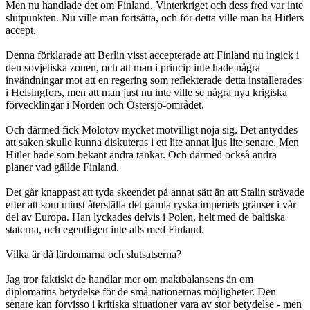
Men nu handlade det om Finland. Vinterkriget och dess fred var inte
slutpunkten. Nu ville man fortsätta, och för detta ville man ha Hitlers
accept.
Denna förklarade att Berlin visst accepterade att Finland nu ingick i
den sovjetiska zonen, och att man i princip inte hade några
invändningar mot att en regering som reflekterade detta installerades
i Helsingfors, men att man just nu inte ville se några nya krigiska
förvecklingar i Norden och Östersjö-området.
Och därmed fick Molotov mycket motvilligt nöja sig. Det antyddes
att saken skulle kunna diskuteras i ett lite annat ljus lite senare. Men
Hitler hade som bekant andra tankar. Och därmed också andra
planer vad gällde Finland.
Det går knappast att tyda skeendet på annat sätt än att Stalin strävade
efter att som minst återställa det gamla ryska imperiets gränser i vår
del av Europa. Han lyckades delvis i Polen, helt med de baltiska
staterna, och egentligen inte alls med Finland.
Vilka är då lärdomarna och slutsatserna?
Jag tror faktiskt de handlar mer om maktbalansens än om
diplomatins betydelse för de små nationernas möjligheter. Den
senare kan förvisso i kritiska situationer vara av stor betydelse - men