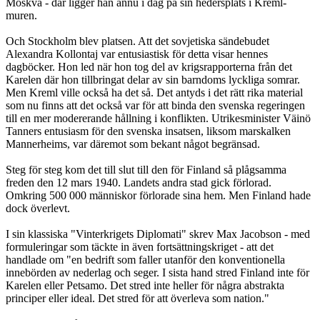
Moskva - där ligger han ännu i dag på sin hedersplats i Kreml-
muren.
Och Stockholm blev platsen. Att det sovjetiska sändebudet
Alexandra Kollontaj var entusiastisk för detta visar hennes
dagböcker. Hon led när hon tog del av krigsrapporterna från det
Karelen där hon tillbringat delar av sin barndoms lyckliga somrar.
Men Kreml ville också ha det så. Det antyds i det rätt rika material
som nu finns att det också var för att binda den svenska regeringen
till en mer modererande hållning i konflikten. Utrikesminister Väinö
Tanners entusiasm för den svenska insatsen, liksom marskalken
Mannerheims, var däremot som bekant något begränsad.
Steg för steg kom det till slut till den för Finland så plågsamma
freden den 12 mars 1940. Landets andra stad gick förlorad.
Omkring 500 000 människor förlorade sina hem. Men Finland hade
dock överlevt.
I sin klassiska "Vinterkrigets Diplomati" skrev Max Jacobson - med
formuleringar som täckte in även fortsättningskriget - att det
handlade om "en bedrift som faller utanför den konventionella
innebörden av nederlag och seger. I sista hand stred Finland inte för
Karelen eller Petsamo. Det stred inte heller för några abstrakta
principer eller ideal. Det stred för att överleva som nation."