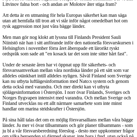
Litvinov falna bort - och andan av Molotov åter stiga fram?
Att detta är en utmaning för hela Europas säkerhet kan man säga
utan att hemfalla till tron att vi står inför något omedelbart hot om
rysk aggression mot just våra bägge länder.
Men man gör nog klokt att lyssna till Finlands President Sauli
Niinistö när han i sitt anförande inför den nationella försvarskursen i
Helsingfors i november förra året åberopade ett lärorikt ryskt
ordspråk som sade att "en kosack tar det som inte sitter hårt fast".
Under de senaste åren har vi öppnat upp för säkerhets- och
försvarssamverkan mellan våra nordiska länder på ett sätt som var
alldeles otänkbart intill alldeles nyligen. Såväl Finland som Sverige
kan nu utbyta luftlägesinformation med Nato:s system och genom
detta också med varandra. Och mer direkt kan vi utbyta
sjölägesinformation i Östersjön. I norr övar Finlands, Sveriges och
Norges flygvapen intensivt med varandra. Och mellan Sverige och
Finland utvecklas nu ett allt närmare samarbete som inte minst
handlar om marina stridskrafter i Östersjön.
På sina håll talas det om en möjlig försvarsallians mellan våra bägge
länder. Ju mer vi övar tillsammans och gör planer tillsammans - som
ju bl a vår försvarsberedning föreslog - desto mer uppkommer frågor
om vilka beroenden vi därmed skapar, inte bara i fred, utan också på