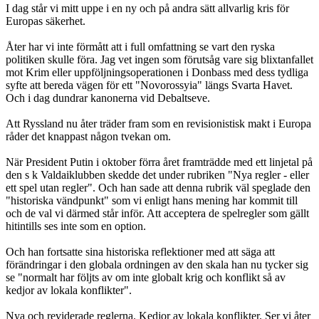
I dag står vi mitt uppe i en ny och på andra sätt allvarlig kris för
Europas säkerhet.
Åter har vi inte förmått att i full omfattning se vart den ryska
politiken skulle föra. Jag vet ingen som förutsåg vare sig blixtanfallet
mot Krim eller uppföljningsoperationen i Donbass med dess tydliga
syfte att bereda vägen för ett "Novorossyia" längs Svarta Havet.
Och i dag dundrar kanonerna vid Debaltseve.
Att Ryssland nu åter träder fram som en revisionistisk makt i Europa
råder det knappast någon tvekan om.
När President Putin i oktober förra året framträdde med ett linjetal på
den s k Valdaiklubben skedde det under rubriken "Nya regler - eller
ett spel utan regler". Och han sade att denna rubrik väl speglade den
"historiska vändpunkt" som vi enligt hans mening har kommit till
och de val vi därmed står inför. Att acceptera de spelregler som gällt
hitintills ses inte som en option.
Och han fortsatte sina historiska reflektioner med att säga att
förändringar i den globala ordningen av den skala han nu tycker sig
se "normalt har följts av om inte globalt krig och konflikt så av
kedjor av lokala konflikter".
Nya och reviderade reglerna. Kedjor av lokala konflikter. Ser vi åter