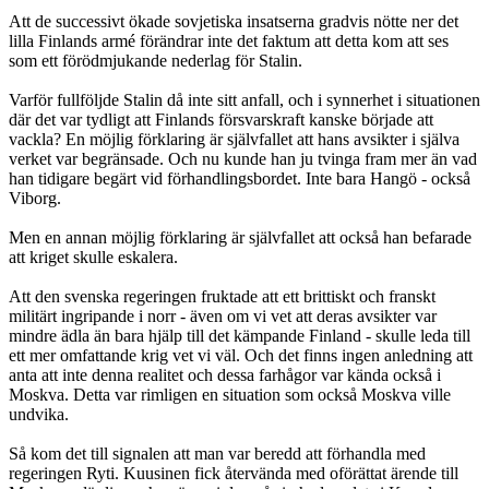
Att de successivt ökade sovjetiska insatserna gradvis nötte ner det
lilla Finlands armé förändrar inte det faktum att detta kom att ses
som ett förödmjukande nederlag för Stalin.
Varför fullföljde Stalin då inte sitt anfall, och i synnerhet i situationen
där det var tydligt att Finlands försvarskraft kanske började att
vackla? En möjlig förklaring är självfallet att hans avsikter i själva
verket var begränsade. Och nu kunde han ju tvinga fram mer än vad
han tidigare begärt vid förhandlingsbordet. Inte bara Hangö - också
Viborg.
Men en annan möjlig förklaring är självfallet att också han befarade
att kriget skulle eskalera.
Att den svenska regeringen fruktade att ett brittiskt och franskt
militärt ingripande i norr - även om vi vet att deras avsikter var
mindre ädla än bara hjälp till det kämpande Finland - skulle leda till
ett mer omfattande krig vet vi väl. Och det finns ingen anledning att
anta att inte denna realitet och dessa farhågor var kända också i
Moskva. Detta var rimligen en situation som också Moskva ville
undvika.
Så kom det till signalen att man var beredd att förhandla med
regeringen Ryti. Kuusinen fick återvända med oförättat ärende till