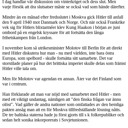
I dag handlar vår diskussion om vinterkriget och dess slut. Men
varje försök att dra slutsatser måste se också vad som hände därefter.
Mindre än en månad efter fredsslutet i Moskva gick Hitler till anfall
den 9 april 1940 mot Danmark och Norge. Och när också Frankrike
vek sig för Hitlers blixtarméer klev Kung Haakon i början av juni
ombord på en engelsk kryssare för att fortsätta den långa
frihetskampen från London.
I november kom så utrikesminister Molotov till Berlin för att direkt
med Hitler diskutera hur man - nu med världen, inte bara östra
Europa, som spelbord - skulle fortsätta sitt samarbete. Det var
storstilade planer på hur det brittiska imperiet skulle delas som främst
Hitler ville tala om.
Men för Molotov var agendan en annan. Åter var det Finland som
var i centrum.
Han förklarade att man var nöjd med samarbetet med Hitler - men
med ett viktigt undantag, nämligen att "den finska frågan var ännu
olöst". Vad gäller de andra nationer som omfattades av den hemliga
pakten ansåg man att en för Moskva tillfredställande lösning nåtts.
De tre baltiska staterna hade ju först gjorts till s k folkrepubliker och
sedan helt sonika inkorporerats i Sovjetunionen.