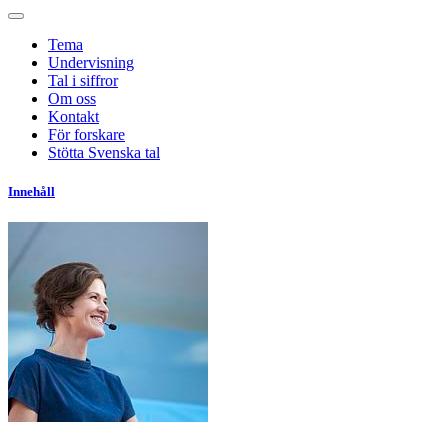
Tema
Undervisning
Tal i siffror
Om oss
Kontakt
För forskare
Stötta Svenska tal
Innehåll