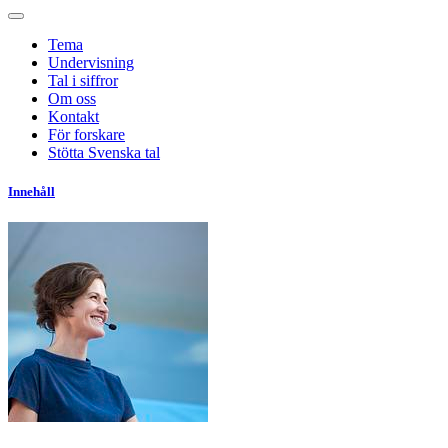
Tema
Undervisning
Tal i siffror
Om oss
Kontakt
För forskare
Stötta Svenska tal
Innehåll